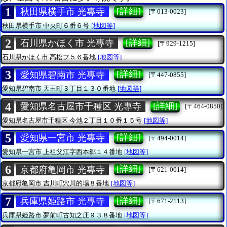
1
[詳細]
秋田県横手市 光專寺
[〒013-0023]
秋田県横手市
中央町６番６号
[地図等]
2
[詳細]
石川県かほく市 光專寺
[〒929-1215]
石川県かほく市
高松フ５６番地
[地図等]
3
[詳細]
愛知県碧南市 光專寺
[〒447-0855]
愛知県碧南市
天王町３丁目１３０番地
[地図等]
4
[詳細]
愛知県名古屋市千種区 光專寺
[〒464-0850]
愛知県名古屋市千種区
今池２丁目１０番１５号
[地図等]
5
[詳細]
愛知県一宮市 光專寺
[〒494-0014]
愛知県一宮市
上祖父江字西本郷１４番地
[地図等]
6
[詳細]
京都府亀岡市 光專寺
[〒621-0014]
京都府亀岡市
吉川町穴川的場８番地
[地図等]
7
[詳細]
兵庫県姫路市 光專寺
[〒671-2113]
兵庫県姫路市
夢前町古知之庄９３８番地
[地図等]