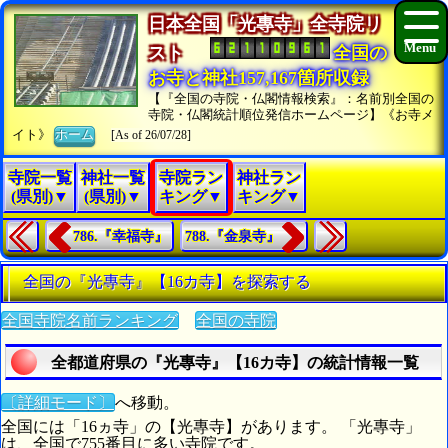
日本全国「光專寺」全寺院リ
スト
全国の
お寺と神社157,167箇所収録
【『全国の寺院・仏閣情報検索』：名前別全国の
寺院・仏閣統計順位発信ホームページ】《お寺メ
イト》
ホーム
[As of 26/07/28]
寺院一覧
神社一覧
寺院ラン
神社ラン
(県別)▼
(県別)▼
キング▼
キング▼
786.『幸福寺』
788.『金泉寺』
全国の『光專寺』【16カ寺】を探索する
全国寺院名前ランキング
全国の寺院
全都道府県の『光專寺』【16カ寺】の統計情報一覧
〔詳細モード〕
へ移動。
全国には「16ヵ寺」の【光專寺】があります。 「光專寺」
は、全国で755番目に多い寺院です。