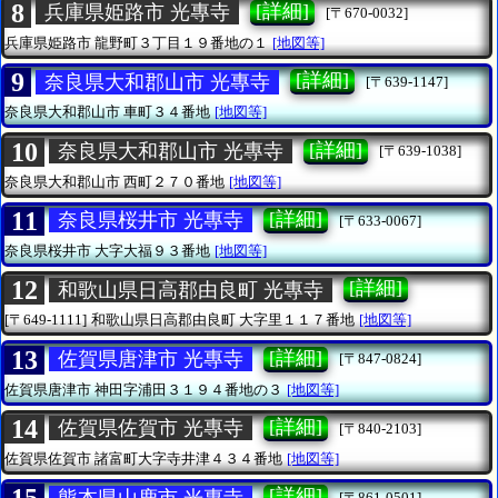
8
[詳細]
兵庫県姫路市 光專寺
[〒670-0032]
兵庫県姫路市
龍野町３丁目１９番地の１
[地図等]
9
[詳細]
奈良県大和郡山市 光專寺
[〒639-1147]
奈良県大和郡山市
車町３４番地
[地図等]
10
[詳細]
奈良県大和郡山市 光專寺
[〒639-1038]
奈良県大和郡山市
西町２７０番地
[地図等]
11
[詳細]
奈良県桜井市 光專寺
[〒633-0067]
奈良県桜井市
大字大福９３番地
[地図等]
12
[詳細]
和歌山県日高郡由良町 光專寺
[〒649-1111]
和歌山県日高郡由良町
大字里１１７番地
[地図等]
13
[詳細]
佐賀県唐津市 光專寺
[〒847-0824]
佐賀県唐津市
神田字浦田３１９４番地の３
[地図等]
14
[詳細]
佐賀県佐賀市 光專寺
[〒840-2103]
佐賀県佐賀市
諸富町大字寺井津４３４番地
[地図等]
[詳細]
熊本県山鹿市 光專寺
[〒861-0501]