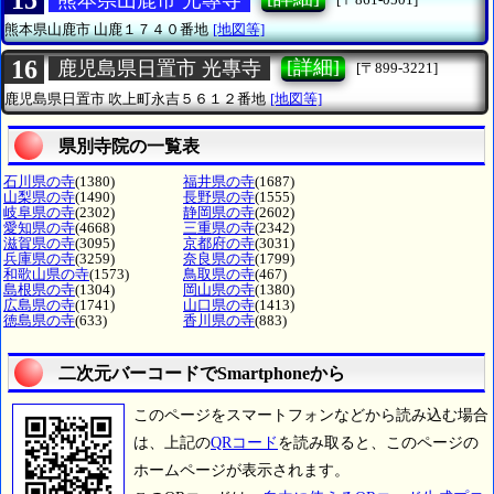
15
熊本県山鹿市
山鹿１７４０番地
[地図等]
16
[詳細]
鹿児島県日置市 光專寺
[〒899-3221]
鹿児島県日置市
吹上町永吉５６１２番地
[地図等]
県別寺院の一覧表
石川県の寺
(1380)
福井県の寺
(1687)
山梨県の寺
(1490)
長野県の寺
(1555)
岐阜県の寺
(2302)
静岡県の寺
(2602)
愛知県の寺
(4668)
三重県の寺
(2342)
滋賀県の寺
(3095)
京都府の寺
(3031)
兵庫県の寺
(3259)
奈良県の寺
(1799)
和歌山県の寺
(1573)
鳥取県の寺
(467)
島根県の寺
(1304)
岡山県の寺
(1380)
広島県の寺
(1741)
山口県の寺
(1413)
徳島県の寺
(633)
香川県の寺
(883)
二次元バーコードでSmartphoneから
このページをスマートフォンなどから読み込む場合
は、上記の
QRコード
を読み取ると、このページの
ホームページが表示されます。