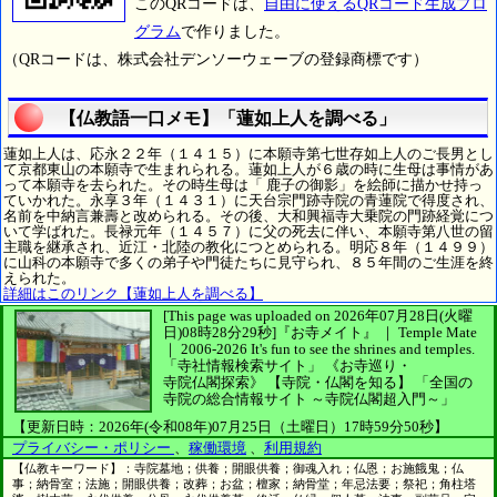
このQRコードは、
自由に使えるQRコード生成プロ
グラム
で作りました。
（QRコードは、株式会社デンソーウェーブの登録商標です）
【仏教語一口メモ】「蓮如上人を調べる」
蓮如上人は、応永２２年（１４１５）に本願寺第七世存如上人のご長男とし
て京都東山の本願寺で生まれられる。蓮如上人が６歳の時に生母は事情があ
って本願寺を去られた。その時生母は「 鹿子の御影」を絵師に描かせ持っ
ていかれた。永享３年（１４３１）に天台宗門跡寺院の青蓮院で得度され、
名前を中納言兼壽と改められる。その後、大和興福寺大乗院の門跡経覚につ
いて学ばれた。長禄元年（１４５７）に父の死去に伴い、本願寺第八世の留
主職を継承され、近江・北陸の教化につとめられる。明応８年（１４９９）
に山科の本願寺で多くの弟子や門徒たちに見守られ、８５年間のご生涯を終
えられた。
詳細はこのリンク【蓮如上人を調べる】
[This page was uploaded on 2026年07月28日(火曜
日)08時28分29秒]
『お寺メイト』 ｜ Temple Mate
｜
2006-2026
It's fun to see
the shrines and temples.
「寺社情報検索サイト」
《お寺巡り・
寺院仏閣探索》
【寺院・仏閣を知る】
「全国の
寺院の総合情報サイト ～寺院仏閣超入門～」
【更新日時：2026年(令和08年)07月25日（土曜日）17時59分50秒】
プライバシー・ポリシー
、
稼働環境
、
利用規約
【仏教キーワード】：寺院墓地；供養；開眼供養；御魂入れ；仏恩；お施餓鬼；仏
事；納骨室；法施；開眼供養；改葬；お盆；檀家；納骨堂；年忌法要；祭祀；角柱塔