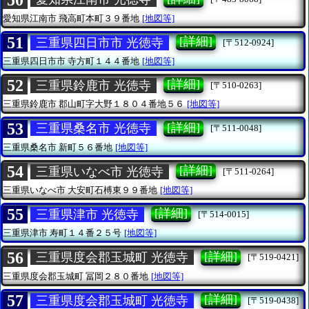
愛知県江南市
飛高町本町３９番地
[地図等]
51
[詳細]
三重県四日市市 光徳寺
[〒512-0924]
三重県四日市市
寺方町１４４番地
[地図等]
52
[詳細]
三重県鈴鹿市 光徳寺
[〒510-0263]
三重県鈴鹿市
郡山町字大野１８０４番地５６
[地図等]
53
[詳細]
三重県桑名市 光徳寺
[〒511-0048]
三重県桑名市
新町５６番地
[地図等]
54
[詳細]
三重県いなべ市 光徳寺
[〒511-0264]
三重県いなべ市
大安町石榑東９９番地
[地図等]
55
[詳細]
三重県津市 光徳寺
[〒514-0015]
三重県津市
寿町１４番２５号
[地図等]
56
[詳細]
三重県度会郡玉城町 光徳寺
[〒519-0421]
三重県度会郡玉城町
冨岡２８０番地
[地図等]
57
[詳細]
三重県度会郡玉城町 光徳寺
[〒519-0438]