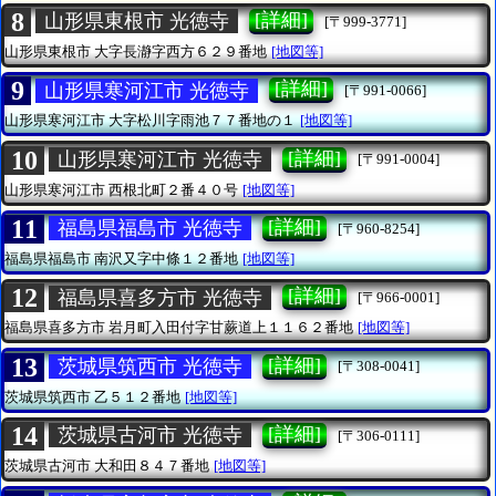
8
[詳細]
山形県東根市 光徳寺
[〒999-3771]
山形県東根市
大字長瀞字西方６２９番地
[地図等]
9
[詳細]
山形県寒河江市 光徳寺
[〒991-0066]
山形県寒河江市
大字松川字雨池７７番地の１
[地図等]
10
[詳細]
山形県寒河江市 光徳寺
[〒991-0004]
山形県寒河江市
西根北町２番４０号
[地図等]
11
[詳細]
福島県福島市 光徳寺
[〒960-8254]
福島県福島市
南沢又字中條１２番地
[地図等]
12
[詳細]
福島県喜多方市 光徳寺
[〒966-0001]
福島県喜多方市
岩月町入田付字甘蕨道上１１６２番地
[地図等]
13
[詳細]
茨城県筑西市 光徳寺
[〒308-0041]
茨城県筑西市
乙５１２番地
[地図等]
14
[詳細]
茨城県古河市 光徳寺
[〒306-0111]
茨城県古河市
大和田８４７番地
[地図等]