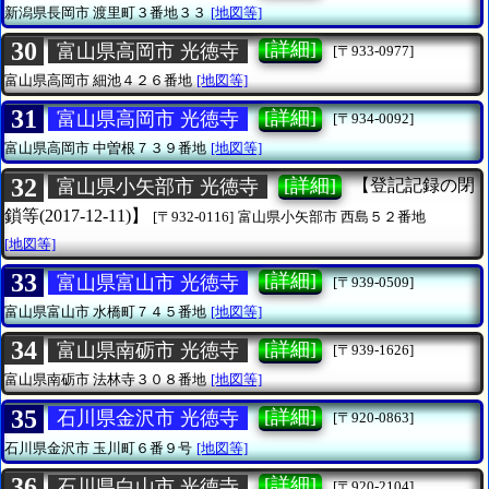
新潟県長岡市
渡里町３番地３３
[地図等]
30
[詳細]
富山県高岡市 光徳寺
[〒933-0977]
富山県高岡市
細池４２６番地
[地図等]
31
[詳細]
富山県高岡市 光徳寺
[〒934-0092]
富山県高岡市
中曽根７３９番地
[地図等]
32
[詳細]
富山県小矢部市 光徳寺
【登記記録の閉
鎖等(2017-12-11)】
[〒932-0116]
富山県小矢部市
西島５２番地
[地図等]
33
[詳細]
富山県富山市 光徳寺
[〒939-0509]
富山県富山市
水橋町７４５番地
[地図等]
34
[詳細]
富山県南砺市 光徳寺
[〒939-1626]
富山県南砺市
法林寺３０８番地
[地図等]
35
[詳細]
石川県金沢市 光徳寺
[〒920-0863]
石川県金沢市
玉川町６番９号
[地図等]
36
[詳細]
石川県白山市 光徳寺
[〒920-2104]