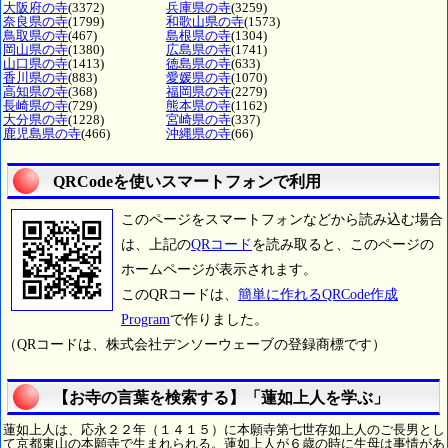
大阪府の寺
(3372)
兵庫県の寺
(3259)
奈良県の寺
(1799)
和歌山県の寺
(1573)
鳥取県の寺
(467)
島根県の寺
(1304)
岡山県の寺
(1380)
広島県の寺
(1741)
山口県の寺
(1413)
徳島県の寺
(633)
香川県の寺
(883)
愛媛県の寺
(1070)
高知県の寺
(368)
福岡県の寺
(2279)
長崎県の寺
(729)
熊本県の寺
(1162)
大分県の寺
(1228)
宮崎県の寺
(337)
鹿児島県の寺
(466)
沖縄県の寺
(66)
QRCodeを使いスマートフォンで利用
このページをスマートフォンなどから読み込む場合
は、上記の
QRコード
を読み取ると、このページの
ホームページが表示されます。
このQRコードは、
簡単に作れるQRCode作成
Program
で作りました。
（QRコードは、株式会社デンソーウェーブの登録商標です）
【お寺の言葉を検索する】「蓮如上人を学ぶ」
蓮如上人は、応永２２年（１４１５）に本願寺第七世存如上人のご長男とし
て京都東山の本願寺で生まれられる。蓮如上人が６歳の時に生母は事情があ