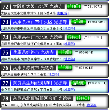
72
[詳細]
大阪府大阪市北区 光徳寺
[〒531-0071]
大阪府大阪市北区
中津２丁目５番４号
[地図等]
73
[詳細]
兵庫県神戸市中央区 光徳寺
[〒651-0052]
兵庫県神戸市中央区
中島通５丁目２番３号
[地図等]
74
[詳細]
兵庫県神戸市北区 光徳寺
[〒651-1601]
兵庫県神戸市北区
淡河町北僧尾８４７番地
[地図等]
75
[詳細]
兵庫県姫路市 光徳寺
[〒670-0944]
兵庫県姫路市
阿保字高岸甲７３０番地の１
[地図等]
76
[詳細]
兵庫県赤穂市 光徳寺
[〒678-0215]
兵庫県赤穂市
御崎１３３５番地
[地図等]
77
[詳細]
奈良県生駒郡斑鳩町 光徳寺
[〒636-0131]
奈良県生駒郡斑鳩町
服部１丁目８番２３号
[地図等]
78
[詳細]
奈良県北葛城郡河合町 光徳寺
[〒636-0055]
奈良県北葛城郡河合町
大字西穴闇４００番地
[地図等]