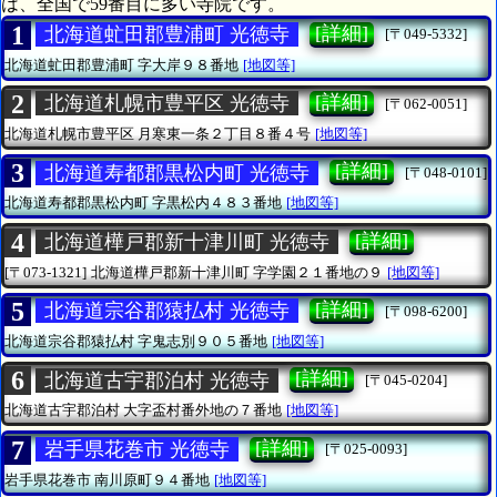
は、全国で59番目に多い寺院です。
1
[詳細]
北海道虻田郡豊浦町 光徳寺
[〒049-5332]
北海道虻田郡豊浦町
字大岸９８番地
[地図等]
2
[詳細]
北海道札幌市豊平区 光徳寺
[〒062-0051]
北海道札幌市豊平区
月寒東一条２丁目８番４号
[地図等]
3
[詳細]
北海道寿都郡黒松内町 光徳寺
[〒048-0101]
北海道寿都郡黒松内町
字黒松内４８３番地
[地図等]
4
[詳細]
北海道樺戸郡新十津川町 光徳寺
[〒073-1321]
北海道樺戸郡新十津川町
字学園２１番地の９
[地図等]
5
[詳細]
北海道宗谷郡猿払村 光徳寺
[〒098-6200]
北海道宗谷郡猿払村
字鬼志別９０５番地
[地図等]
6
[詳細]
北海道古宇郡泊村 光徳寺
[〒045-0204]
北海道古宇郡泊村
大字盃村番外地の７番地
[地図等]
7
[詳細]
岩手県花巻市 光徳寺
[〒025-0093]
岩手県花巻市
南川原町９４番地
[地図等]