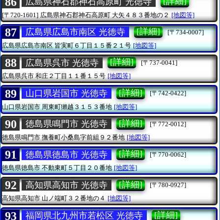
86
[詳細]
広島県神石郡神石高原町 光徳寺
[〒720-1601]
広島県神石郡神石高原町
大矢４８３番地の２
[地図等]
87
[詳細]
広島県広島市南区 光徳寺
[〒734-0007]
広島県広島市南区
皆実町６丁目１５番２１号
[地図等]
88
[詳細]
広島県呉市 光徳寺
[〒737-0041]
広島県呉市
和庄２丁目１１番１５号
[地図等]
89
[詳細]
山口県岩国市 光徳寺
[〒742-0422]
山口県岩国市
周東町獺越３１５３番地
[地図等]
90
[詳細]
徳島県鳴門市 光徳寺
[〒772-0012]
徳島県鳴門市
撫養町小桑島字前組９２番地
[地図等]
91
[詳細]
徳島県徳島市 光徳寺
[〒770-0062]
徳島県徳島市
不動東町５丁目２０番地
[地図等]
92
[詳細]
高知県高知市 光徳寺
[〒780-0927]
高知県高知市
山ノ端町３２番地の４
[地図等]
93
[詳細]
福岡県北九州市若松区 光徳寺