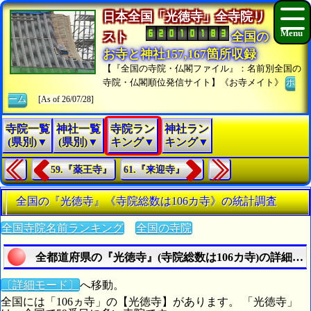
日本全国「光徳寺」全寺院リ
スト
全国の
お寺と神社157,167箇所収録
【『全国の寺院・仏閣ファイル』：名前別全国の
寺院・仏閣順位発信サイト】《お寺メイト》
ホ
ーム
[As of 26/07/28]
寺院一覧
神社一覧
寺院ラン
神社ラン
(県別)▼
(県別)▼
キング▼
キング▼
59.『薬王寺』
61.『来迎寺』
全国の『光徳寺』《寺院総数は106カ寺》の統計調査
全国寺院名前ランキング
全国の寺院
全都道府県の『光徳寺』(寺院総数は106カ寺)の詳細リ
〔詳細モード〕
へ移動。
全国には「106ヵ寺」の【光徳寺】があります。 「光徳寺」