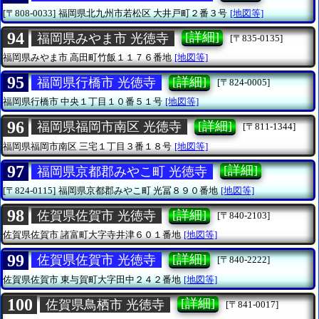
[〒808-0033]
福岡県北九州市若松区
大井戸町２番３号
[地図等]
94
[詳細]
福岡県みやま市 光徳寺
[〒835-0135]
福岡県みやま市
高田町竹飯１１７６番地
[地図等]
95
[詳細]
福岡県行橋市 光徳寺
[〒824-0005]
福岡県行橋市
中央１丁目１０番５１号
[地図等]
96
[詳細]
福岡県福岡市南区 光徳寺
[〒811-1344]
福岡県福岡市南区
三宅１丁目３番１８号
[地図等]
97
[詳細]
福岡県京都郡みやこ町 光徳寺
[〒824-0115]
福岡県京都郡みやこ町
光冨８９０番地
[地図等]
98
[詳細]
佐賀県佐賀市 光徳寺
[〒840-2103]
佐賀県佐賀市
諸富町大字寺井津６０１番地
[地図等]
99
[詳細]
佐賀県佐賀市 光徳寺
[〒840-2222]
佐賀県佐賀市
東与賀町大字田中２４２番地
[地図等]
100
[詳細]
佐賀県鳥栖市 光徳寺
[〒841-0017]