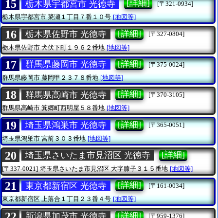
15
[詳細]
栃木県宇都宮市 光徳寺
[〒321-0934]
栃木県宇都宮市
簗瀬１丁目７番１０号
[地図等]
16
[詳細]
栃木県佐野市 光徳寺
[〒327-0804]
栃木県佐野市
犬伏下町１９６２番地
[地図等]
17
[詳細]
群馬県藤岡市 光徳寺
[〒375-0024]
群馬県藤岡市
藤岡甲２３７８番地
[地図等]
18
[詳細]
群馬県高崎市 光徳寺
[〒370-3105]
群馬県高崎市
箕郷町西明屋５８番地
[地図等]
19
[詳細]
埼玉県鴻巣市 光徳寺
[〒365-0051]
埼玉県鴻巣市
宮前３０３番地
[地図等]
20
[詳細]
埼玉県さいたま市見沼区 光徳寺
[〒337-0021]
埼玉県さいたま市見沼区
大字膝子３１５番地
[地図等]
21
[詳細]
東京都新宿区 光徳寺
[〒161-0034]
東京都新宿区
上落合１丁目２３番４号
[地図等]
22
[詳細]
新潟県加茂市 光徳寺
[〒959-1376]