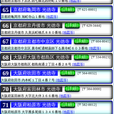
京都府京都市下京区
西七條北西野町１０番地
[地図等]
65
[詳細]
京都府亀岡市 光徳寺
[〒621-0001]
京都府亀岡市
旭町寺山１番地
[地図等]
66
[詳細]
京都府京丹後市 光徳寺
[〒629-3444]
京都府京丹後市
久美浜町橋爪８８０番地
[地図等]
67
[詳細]
京都府京都市中京区 光徳寺
[〒604-8041]
京都府京都市中京区
裏寺町通蛸薬師下る裏寺町６０３番地
[地図等]
68
[詳細]
大阪府大阪市都島区 光徳寺
[〒534-0023]
大阪府大阪市都島区
都島南通２丁目４番２８号
[地図等]
69
[詳細]
大阪府吹田市 光徳寺
[〒564-0032]
大阪府吹田市
内本町１丁目４番７号
[地図等]
70
[詳細]
大阪府富田林市 光徳寺
[〒584-0000]
大阪府富田林市
大字北大伴３６６番地
[地図等]
71
[詳細]
大阪府柏原市 光徳寺
[〒582-0012]
大阪府柏原市
大字雁多尾畑１３４６番地
[地図等]