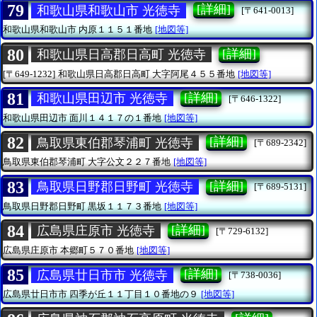
79
[詳細]
和歌山県和歌山市 光徳寺
[〒641-0013]
和歌山県和歌山市
内原１１５１番地
[地図等]
80
[詳細]
和歌山県日高郡日高町 光徳寺
[〒649-1232]
和歌山県日高郡日高町
大字阿尾４５５番地
[地図等]
81
[詳細]
和歌山県田辺市 光徳寺
[〒646-1322]
和歌山県田辺市
面川１４１７の１番地
[地図等]
82
[詳細]
鳥取県東伯郡琴浦町 光徳寺
[〒689-2342]
鳥取県東伯郡琴浦町
大字公文２２７番地
[地図等]
83
[詳細]
鳥取県日野郡日野町 光徳寺
[〒689-5131]
鳥取県日野郡日野町
黒坂１１７３番地
[地図等]
84
[詳細]
広島県庄原市 光徳寺
[〒729-6132]
広島県庄原市
本郷町５７０番地
[地図等]
85
[詳細]
広島県廿日市市 光徳寺
[〒738-0036]
広島県廿日市市
四季が丘１１丁目１０番地の９
[地図等]