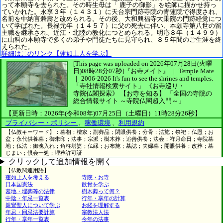
って本願寺を去られた。その時生母は「 鹿子の御影」を絵師に描かせ持っ
ていかれた。永享３年（１４３１）に天台宗門跡寺院の青蓮院で得度され、
名前を中納言兼壽と改められる。その後、大和興福寺大乗院の門跡経覚につ
いて学ばれた。長禄元年（１４５７）に父の死去に伴い、本願寺第八世の留
主職を継承され、近江・北陸の教化につとめられる。明応８年（１４９９）
に山科の本願寺で多くの弟子や門徒たちに見守られ、８５年間のご生涯を終
えられた。
詳細はこのリンク【蓮如上人を学ぶ】
[This page was uploaded on 2026年07月28日(火曜
日)08時28分07秒]
『お寺メイト』 ｜ Temple Mate
｜
2006-2026
It's fun to see
the shrines and temples.
「寺社情報検索サイト」
《お寺巡り・
寺院仏閣探索》
【お寺を知る】
「全国の寺院の
総合情報サイト ～寺院仏閣超入門～」
【更新日時：2026年(令和08年)07月25日（土曜日）11時28分26秒】
プライバシー・ポリシー
、
稼働環境
、
利用規約
【仏教キーワード】：墓相；檀家；副葬品；閉眼供養；分骨；法施；祭祀；仏恩；お
盆；永代供養墓；御朱印；法事；宗派；樹木葬；追善供養；法会；祥月命日；寺院墓
地；仏法；御魂入れ；角柱塔婆；仏縁；お布施；墓誌；夫婦墓；開眼供養；改葬；墓
じまい；倶会一処；埋葬許可証
クリックして追加情報を開く
【仏教関連用語】
蓮如上人を考える
寺院・お寺
日本国憲法
散骨を学ぶ
墓地・埋葬等の法律
樹木葬って何？
中陰・年忌一覧表
行年・享年の計算
親鸞聖人について学ぶ
お経を理解する
年忌・回忌法要計算
宗教法人法
行年・享年一覧表
今年の法事