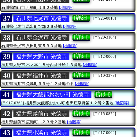
石川県白山市
月橋町リ９２番地
[地図等]
37
[詳細]
石川県七尾市 光徳寺
[〒926-0818]
石川県七尾市
馬出町ツ部２６番地
[地図等]
38
[詳細]
石川県金沢市 光徳寺
[〒920-3104]
石川県金沢市
八田町東５３０番地
[地図等]
39
[詳細]
福井県大野市 光徳寺
[〒912-0000]
福井県大野市
木ノ本１８号西番匠給１３番地
[地図等]
40
[詳細]
福井県福井市 光徳寺
[〒910-3378]
福井県福井市
免鳥町３３号１２番地の甲
[地図等]
41
[詳細]
福井県大飯郡おおい町 光徳寺
[〒917-0363]
福井県大飯郡おおい町
名田庄挙野第１２号２番地
[地図等]
42
[詳細]
福井県越前市 光徳寺
[〒915-0872]
福井県越前市
広瀬町１２３号２番地
[地図等]
43
[詳細]
福井県小浜市 光徳寺
[〒917-0002]