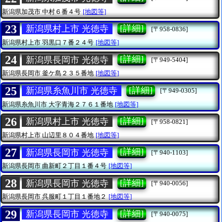
新潟県加茂市
中村６番４号
[地図等]
23
[詳細]
新潟県村上市 光徳寺
[〒958-0836]
新潟県村上市
羽黒口７番２４号
[地図等]
24
[詳細]
新潟県長岡市 光徳寺
[〒949-5404]
新潟県長岡市
釜ケ島２３５番地
[地図等]
25
[詳細]
新潟県糸魚川市 光徳寺
[〒949-0305]
新潟県糸魚川市
大字青海２７６１番地
[地図等]
26
[詳細]
新潟県村上市 光徳寺
[〒958-0821]
新潟県村上市
山辺里８０４番地
[地図等]
27
[詳細]
新潟県長岡市 光徳寺
[〒940-1103]
新潟県長岡市
曲新町２丁目１番４号
[地図等]
28
[詳細]
新潟県長岡市 光徳寺
[〒940-0056]
新潟県長岡市
呉服町１丁目１番地２
[地図等]
29
[詳細]
新潟県長岡市 光徳寺
[〒940-0075]