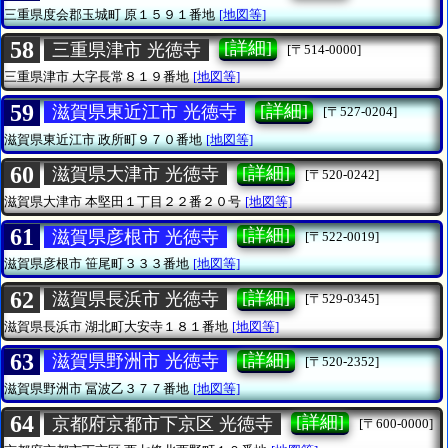
三重県度会郡玉城町
原１５９１番地
[地図等]
58
[詳細]
三重県津市 光徳寺
[〒514-0000]
三重県津市
大字長常８１９番地
[地図等]
59
[詳細]
滋賀県東近江市 光徳寺
[〒527-0204]
滋賀県東近江市
政所町９７０番地
[地図等]
60
[詳細]
滋賀県大津市 光徳寺
[〒520-0242]
滋賀県大津市
本堅田１丁目２２番２０号
[地図等]
61
[詳細]
滋賀県彦根市 光徳寺
[〒522-0019]
滋賀県彦根市
笹尾町３３３番地
[地図等]
62
[詳細]
滋賀県長浜市 光徳寺
[〒529-0345]
滋賀県長浜市
湖北町大安寺１８１番地
[地図等]
63
[詳細]
滋賀県野洲市 光徳寺
[〒520-2352]
滋賀県野洲市
冨波乙３７７番地
[地図等]
64
[詳細]
京都府京都市下京区 光徳寺
[〒600-0000]