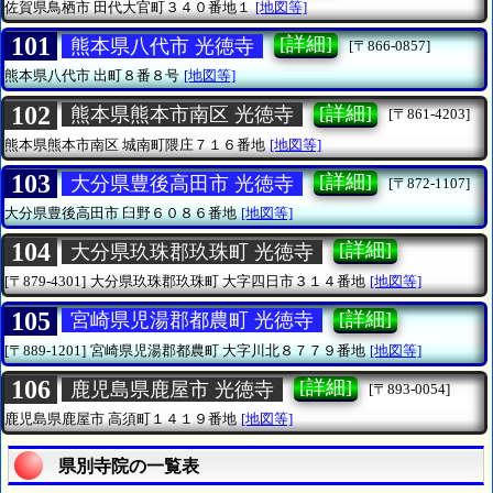
佐賀県鳥栖市
田代大官町３４０番地１
[地図等]
101
[詳細]
熊本県八代市 光徳寺
[〒866-0857]
熊本県八代市
出町８番８号
[地図等]
102
[詳細]
熊本県熊本市南区 光徳寺
[〒861-4203]
熊本県熊本市南区
城南町隈庄７１６番地
[地図等]
103
[詳細]
大分県豊後高田市 光徳寺
[〒872-1107]
大分県豊後高田市
臼野６０８６番地
[地図等]
104
[詳細]
大分県玖珠郡玖珠町 光徳寺
[〒879-4301]
大分県玖珠郡玖珠町
大字四日市３１４番地
[地図等]
105
[詳細]
宮崎県児湯郡都農町 光徳寺
[〒889-1201]
宮崎県児湯郡都農町
大字川北８７７９番地
[地図等]
106
[詳細]
鹿児島県鹿屋市 光徳寺
[〒893-0054]
鹿児島県鹿屋市
高須町１４１９番地
[地図等]
県別寺院の一覧表