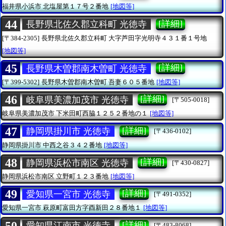
福井県小浜市
北塩屋第１７号２番地
[地図等]
44
[詳細]
長野県北佐久郡立科町 光徳寺
[〒384-2305]
長野県北佐久郡立科町
大字芦田字光明寺４３１番１号地
[地図等]
45
[詳細]
長野県木曽郡南木曽町 光徳寺
[〒399-5302]
長野県木曽郡南木曽町
吾妻６０５番地
[地図等]
46
[詳細]
岐阜県美濃加茂市 光徳寺
[〒505-0018]
岐阜県美濃加茂市
下米田町西脇１２５２番地の１
[地図等]
47
[詳細]
静岡県掛川市 光徳寺
[〒436-0102]
静岡県掛川市
中西之谷３４２番地
[地図等]
48
[詳細]
静岡県浜松市南区 光徳寺
[〒430-0827]
静岡県浜松市南区
立野町１２３番地
[地図等]
49
[詳細]
愛知県一宮市 光徳寺
[〒491-0352]
愛知県一宮市
萩原町富田方字酉新田２８番地１
[地図等]
50
[詳細]
愛知県江南市 光徳寺
[〒483-8068]