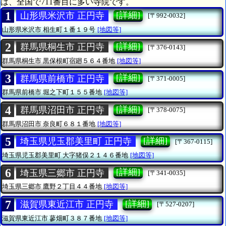
は、全国で711番目に多い寺院です。
1
[詳細]
山形県米沢市 正円寺
[〒992-0032]
山形県米沢市
相生町１番１９号
[地図等]
2
[詳細]
群馬県桐生市 正円寺
[〒376-0143]
群馬県桐生市
黒保根町宿廻５６４番地
[地図等]
3
[詳細]
群馬県前橋市 正円寺
[〒371-0005]
群馬県前橋市
堀之下町１５５番地
[地図等]
4
[詳細]
群馬県沼田市 正円寺
[〒378-0075]
群馬県沼田市
奈良町６８１番地
[地図等]
5
[詳細]
埼玉県児玉郡美里町 正円寺
[〒367-0115]
埼玉県児玉郡美里町
大字猪俣２１４６番地
[地図等]
6
[詳細]
埼玉県三郷市 正円寺
[〒341-0035]
埼玉県三郷市
鷹野２丁目４４番地
[地図等]
7
[詳細]
滋賀県東近江市 正円寺
[〒527-0207]
滋賀県東近江市
蓼畑町３８７番地
[地図等]