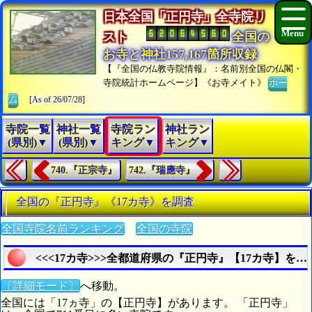
日本全国「正円寺」全寺院リ
スト
全国の
お寺と神社157,167箇所収録
【『全国の仏教寺院情報』：名前別全国の仏閣・
寺院統計ホームページ】《お寺メイト》
ホー
ム
[As of 26/07/28]
寺院一覧
神社一覧
寺院ラン
神社ラン
(県別)▼
(県別)▼
キング▼
キング▼
740.『正宗寺』
742.『瑞應寺』
全国の『正円寺』《17カ寺》を調査
全国寺院名前ランキング
全国の寺院
<<<17カ寺>>>全都道府県の『正円寺』【17カ寺】を探
〔詳細モード〕
へ移動。
全国には「17ヵ寺」の【正円寺】があります。 「正円寺」