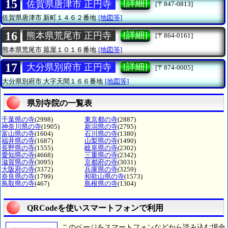
15
[詳細]
佐賀県唐津市 正円寺
[〒847-0813]
佐賀県唐津市
新町１４６２番地
[地図等]
16
[詳細]
熊本県荒尾市 正円寺
[〒864-0161]
熊本県荒尾市
菰屋１０１６番地
[地図等]
17
[詳細]
大分県別府市 正円寺
[〒874-0005]
大分県別府市
大字天間１６６番地
[地図等]
県別寺院の一覧表
千葉県の寺
(2998)
東京都の寺
(2887)
神奈川県の寺
(1905)
新潟県の寺
(2795)
富山県の寺
(1604)
石川県の寺
(1380)
福井県の寺
(1687)
山梨県の寺
(1490)
長野県の寺
(1555)
岐阜県の寺
(2302)
愛知県の寺
(4668)
三重県の寺
(2342)
滋賀県の寺
(3095)
京都府の寺
(3031)
大阪府の寺
(3372)
兵庫県の寺
(3259)
奈良県の寺
(1799)
和歌山県の寺
(1573)
鳥取県の寺
(467)
島根県の寺
(1304)
QRCodeを使いスマートフォンで利用
このページをスマートフォンなどから読み込む場合