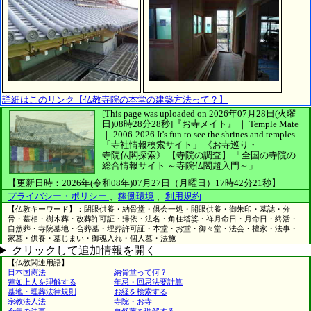
詳細はこのリンク【仏教寺院の本堂の建築方法って？】
[This page was uploaded on 2026年07月28日(火曜
日)08時28分28秒]
『お寺メイト』 ｜ Temple Mate
｜
2006-2026
It's fun to see
the shrines and temples.
「寺社情報検索サイト」
《お寺巡り・
寺院仏閣探索》
【寺院の調査】
「全国の寺院の
総合情報サイト ～寺院仏閣超入門～」
【更新日時：2026年(令和08年)07月27日（月曜日）17時42分21秒】
プライバシー・ポリシー
、
稼働環境
、
利用規約
【仏教キーワード】：閉眼供養・納骨堂・倶会一処・開眼供養・御朱印・墓誌・分
骨・墓相・樹木葬・改葬許可証・帰依・法名・角柱塔婆・祥月命日・月命日・終活・
自然葬・寺院墓地・合葬墓・埋葬許可証・本堂・お堂・御々堂・法会・檀家・法事・
家墓・供養・墓じまい・御魂入れ・個人墓・法施
クリックして追加情報を開く
【仏教関連用語】
日本国憲法
納骨堂って何？
蓮如上人を理解する
年忌・回忌法要計算
墓地・埋葬法律規則
お経を検索する
宗教法人法
寺院・お寺
今年の法事
自然葬を理解する