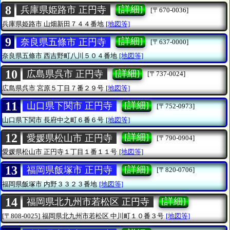
8
[詳細]
兵庫県姫路市 正円寺
[〒670-0036]
兵庫県姫路市
山畑新田７４４番地
[地図等]
9
[詳細]
奈良県五條市 正円寺
[〒637-0000]
奈良県五條市
西吉野町八川５０４番地
[地図等]
10
[詳細]
広島県呉市 正円寺
[〒737-0024]
広島県呉市
宮原５丁目７番２９号
[地図等]
11
[詳細]
山口県下関市 正円寺
[〒752-0973]
山口県下関市
長府中之町６番６号
[地図等]
12
[詳細]
愛媛県松山市 正円寺
[〒790-0904]
愛媛県松山市
正円寺１丁目１番１１号
[地図等]
13
[詳細]
福岡県飯塚市 正円寺
[〒820-0706]
福岡県飯塚市
内野３３２３番地
[地図等]
14
[詳細]
福岡県北九州市若松区 正円寺
[〒808-0025]
福岡県北九州市若松区
中川町１０番３号
[地図等]