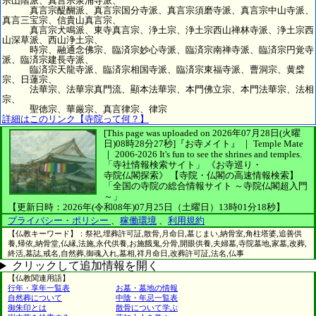
宗山階派、真言宗泉涌寺派、
真言宗醍醐派、真言宗国分寺派、真言宗須磨寺派、真言宗中山寺派、
真言三宝宗、信貴山真言宗、
真言宗犬鳴派、東寺真言宗、浄土宗、浄土宗西山禅林寺派、浄土宗西
山深草派、西山浄土宗、
時宗、融通念佛宗、臨済宗妙心寺派、臨済宗南禅寺派、臨済宗円覚寺
派、臨済宗建長寺派、
臨済宗天龍寺派、臨済宗相国寺派、臨済宗東福寺派、曹洞宗、黄檗
宗、日蓮宗、
法華宗、法華宗真門流、顯本法華宗、本門佛立宗、本門法華宗、法相
宗、
聖徳宗、華厳宗、真言律宗、律宗
詳細はこのリンク【寺院って何？】
[This page was uploaded on 2026年07月28日(火曜
日)08時28分27秒]
『お寺メイト』 ｜ Temple Mate
｜
2006-2026
It's fun to see
the shrines and temples.
「寺社情報検索サイト」
《お寺巡り・
寺院仏閣探索》
【寺院・仏閣の高速情報検索】
「全国の寺院の総合情報サイト ～寺院仏閣超入門
～」
【更新日時：2026年(令和08年)07月25日（土曜日）13時01分18秒】
プライバシー・ポリシー
、
稼働環境
、
利用規約
【仏教キーワード】：祭祀,埋葬許可証,散骨,月命日,墓じまい,納骨室,角柱塔婆,追善供
養,帰依,納骨堂,仏縁,法施,永代供養,お施餓鬼,分骨,開眼供養,夫婦墓,寺院墓地,家墓,改葬,
終活,墓誌,戒名,自然葬,御魂入れ,墓相,祥月命日,改葬許可証,法名,仏事
クリックして追加情報を開く
【仏教関連用語】
行年・享年一覧表
お墓・墓地の情報
自然葬について
中陰・年忌一覧表
御朱印とは
散骨について学ぶ