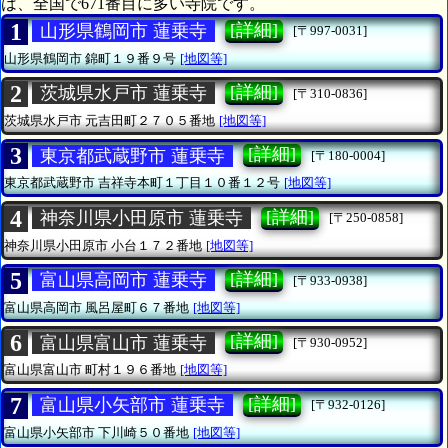
は、全国で671番目に多い寺院です。
1
[詳細]
山形県鶴岡市 蓮乗寺
[〒997-0031]
山形県鶴岡市
錦町１９番９号
[地図等]
2
[詳細]
茨城県水戸市 蓮乗寺
[〒310-0836]
茨城県水戸市
元吉田町２７０５番地
[地図等]
3
[詳細]
東京都武蔵野市 蓮乗寺
[〒180-0004]
東京都武蔵野市
吉祥寺本町１丁目１０番１２号
[地図等]
4
[詳細]
神奈川県小田原市 蓮乗寺
[〒250-0858]
神奈川県小田原市
小台１７２番地
[地図等]
5
[詳細]
富山県高岡市 蓮乗寺
[〒933-0938]
富山県高岡市
風呂屋町６７番地
[地図等]
6
[詳細]
富山県富山市 蓮乗寺
[〒930-0952]
富山県富山市
町村１９６番地
[地図等]
7
[詳細]
富山県小矢部市 蓮乗寺
[〒932-0126]
富山県小矢部市
下川崎５０番地
[地図等]