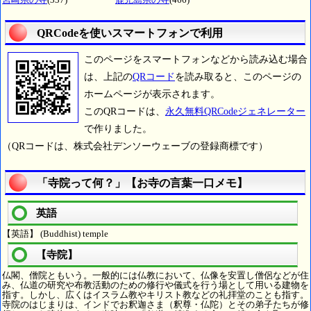
QRCodeを使いスマートフォンで利用
このページをスマートフォンなどから読み込む場合
は、上記の
QRコード
を読み取ると、このページの
ホームページが表示されます。
このQRコードは、
永久無料QRCodeジェネレーター
で作りました。
（QRコードは、株式会社デンソーウェーブの登録商標です）
「寺院って何？」【お寺の言葉一口メモ】
英語
【英語】 (Buddhist) temple
【寺院】
仏閣、僧院ともいう。一般的には仏教において、仏像を安置し僧侶などが住
み、仏道の研究や布教活動のための修行や儀式を行う場として用いる建物を
指す。しかし、広くはイスラム教やキリスト教などの礼拝堂のことも指す。
寺院のはじまりは、インドでお釈迦さま（釈尊・仏陀）とその弟子たちが修