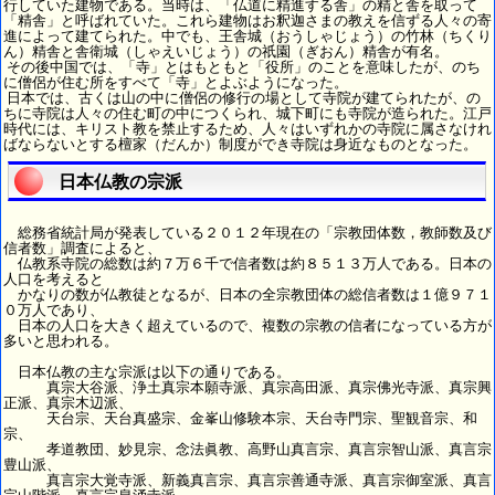
行していた建物である。当時は、「仏道に精進する舎」の精と舎を取って
「精舎」と呼ばれていた。これら建物はお釈迦さまの教えを信ずる人々の寄
進によって建てられた。中でも、王舎城（おうしゃじょう）の竹林（ちくり
ん）精舎と舎衛城（しゃえいじょう）の祇園（ぎおん）精舎が有名。
その後中国では、「寺」とはもともと「役所」のことを意味したが、のち
に僧侶が住む所をすべて「寺」とよぶようになった。
日本では、古くは山の中に僧侶の修行の場として寺院が建てられたが、の
ちに寺院は人々の住む町の中につくられ、城下町にも寺院が造られた。江戸
時代には、キリスト教を禁止するため、人々はいずれかの寺院に属さなけれ
ばならないとする檀家（だんか）制度ができ寺院は身近なものとなった。
日本仏教の宗派
総務省統計局が発表している２０１２年現在の「宗教団体数，教師数及び
信者数」調査によると、
仏教系寺院の総数は約７万６千で信者数は約８５１３万人である。日本の
人口を考えると
かなりの数が仏教徒となるが、日本の全宗教団体の総信者数は１億９７１
０万人であり、
日本の人口を大きく超えているので、複数の宗教の信者になっている方が
多いと思われる。
日本仏教の主な宗派は以下の通りである。
真宗大谷派、浄土真宗本願寺派、真宗高田派、真宗佛光寺派、真宗興
正派、真宗木辺派、
天台宗、天台真盛宗、金峯山修験本宗、天台寺門宗、聖観音宗、和
宗、
孝道教団、妙見宗、念法眞教、高野山真言宗、真言宗智山派、真言宗
豊山派、
真言宗大覚寺派、新義真言宗、真言宗善通寺派、真言宗御室派、真言