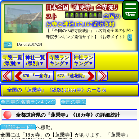
日本全国「蓮乗寺」全寺院リ
スト
全国の
お寺と神社157,167箇所収録
【『全国の仏教寺院統計』：名前別全国の仏閣・
寺院ランキング発信サイト】《お寺メイト》
ホ
ーム
[As of 26/07/28]
寺院一覧
神社一覧
寺院ラン
神社ラン
(県別)▼
(県別)▼
キング▼
キング▼
670.『一念寺』
672.『蓮花院』
全国の『蓮乗寺』《総数は18カ寺》の一覧表
全国寺院名前ランキング
全国の寺院
全都道府県の『蓮乗寺』《18カ寺》の詳細統計
〔詳細モード〕
へ移動。
全国には「18ヵ寺」の【蓮乗寺】があります。 「蓮乗寺」