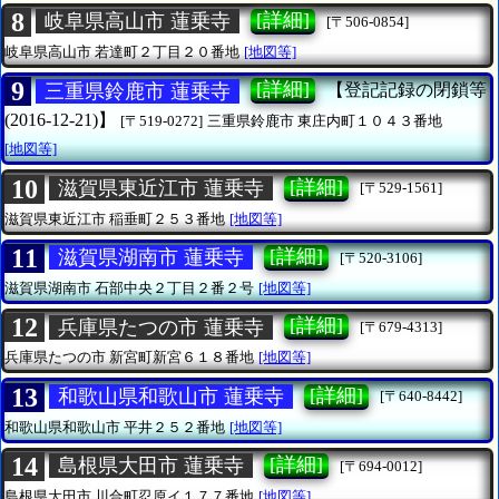
8
[詳細]
岐阜県高山市 蓮乗寺
[〒506-0854]
岐阜県高山市
若達町２丁目２０番地
[地図等]
9
[詳細]
三重県鈴鹿市 蓮乗寺
【登記記録の閉鎖等
(2016-12-21)】
[〒519-0272]
三重県鈴鹿市
東庄内町１０４３番地
[地図等]
10
[詳細]
滋賀県東近江市 蓮乗寺
[〒529-1561]
滋賀県東近江市
稲垂町２５３番地
[地図等]
11
[詳細]
滋賀県湖南市 蓮乗寺
[〒520-3106]
滋賀県湖南市
石部中央２丁目２番２号
[地図等]
12
[詳細]
兵庫県たつの市 蓮乗寺
[〒679-4313]
兵庫県たつの市
新宮町新宮６１８番地
[地図等]
13
[詳細]
和歌山県和歌山市 蓮乗寺
[〒640-8442]
和歌山県和歌山市
平井２５２番地
[地図等]
14
[詳細]
島根県大田市 蓮乗寺
[〒694-0012]
島根県大田市
川合町忍原イ１７７番地
[地図等]