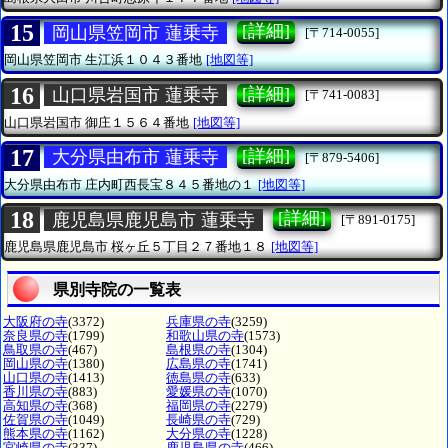
15
[詳細]
岡山県笠岡市 蓮乗寺
[〒714-0055]
岡山県笠岡市
生江浜１０４３番地
[地図等]
16
[詳細]
山口県岩国市 蓮乗寺
[〒741-0083]
山口県岩国市
御庄１５６４番地
[地図等]
17
[詳細]
大分県由布市 蓮乗寺
[〒879-5406]
大分県由布市
庄内町西長宝８４５番地の１
[地図等]
18
[詳細]
鹿児島県鹿児島市 蓮乗寺
[〒891-0175]
鹿児島県鹿児島市
桜ヶ丘５丁目２７番地１８
[地図等]
県別寺院の一覧表
大阪府の寺
(3372)
兵庫県の寺
(3259)
奈良県の寺
(1799)
和歌山県の寺
(1573)
鳥取県の寺
(467)
島根県の寺
(1304)
岡山県の寺
(1380)
広島県の寺
(1741)
山口県の寺
(1413)
徳島県の寺
(633)
香川県の寺
(883)
愛媛県の寺
(1070)
高知県の寺
(368)
福岡県の寺
(2279)
佐賀県の寺
(1049)
長崎県の寺
(729)
熊本県の寺
(1162)
大分県の寺
(1228)
宮崎県の寺
(337)
鹿児島県の寺
(466)