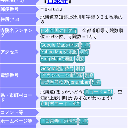
【
日泉寺
】
寺院名(＊1)
郵便番号
〒073-0212
北海道空知郡上砂川町字鶉３３１番地の
住所(＊3)
８
寺院名ランキン
日本全国の日泉寺
全都道府県寺院数順
グ
位＝6973位、寺院数＝1カ寺
Google Mapの地図
別窓
アクセス
Yahoo Mapの地図
別窓
Bing Mapの地図
別窓
Google電話番号
別窓
電話番号
iタウンページ電話帳
別窓
電話番号検索(jpnumber)
別窓
北海道(ほっかいどう)
県コード = 01
、空
県・市町村コー
知郡上砂川町(かみすながわちょう)
ド
市町村コード = 425
コメント等
ホームページ等
「日泉寺」の情報
別窓