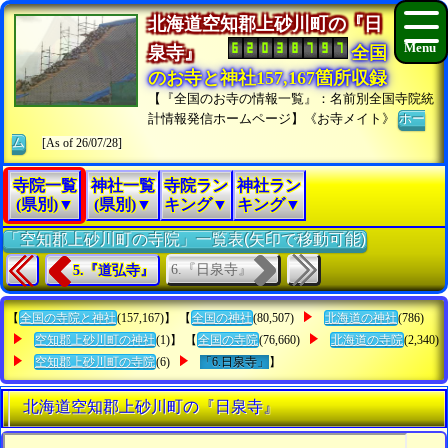
北海道空知郡上砂川町の『日
泉寺』
全国
のお寺と神社157,167箇所収録
【『全国のお寺の情報一覧』：名前別全国寺院統
計情報発信ホームページ】《お寺メイト》
ホー
ム
[As of 26/07/28]
寺院一覧
神社一覧
寺院ラン
神社ラン
(県別)▼
(県別)▼
キング▼
キング▼
「空知郡上砂川町の寺院」一覧表(矢印で移動可能)
6.『日泉寺』
5.『道弘寺』
【
全国の寺院と神社
(157,167)】 【
全国の神社
(80,507)
北海道の神社
(786)
空知郡上砂川町の神社
(1)】 【
全国の寺院
(76,660)
北海道の寺院
(2,340)
空知郡上砂川町の寺院
(6)
「6.日泉寺」
】
北海道空知郡上砂川町の『日泉寺』