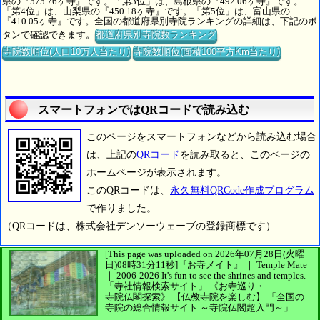
県の『575.76ヶ寺』です。「第3位」は、島根県の『492.06ヶ寺』です。
「第4位」は、山梨県の『450.18ヶ寺』です。「第5位」は、富山県の
『410.05ヶ寺』です。全国の都道府県別寺院ランキングの詳細は、下記のボ
タンで確認できます。
都道府県別寺院数ランキング
寺院数順位(人口10万人当たり)
寺院数順位(面積100平方Km当たり)
スマートフォンではQRコードで読み込む
このページをスマートフォンなどから読み込む場合
は、上記の
QRコード
を読み取ると、このページの
ホームページが表示されます。
このQRコードは、
永久無料QRCode作成プログラム
で作りました。
（QRコードは、株式会社デンソーウェーブの登録商標です）
[This page was uploaded on 2026年07月28日(火曜
日)08時31分11秒]
『お寺メイト』 ｜ Temple Mate
｜
2006-2026
It's fun to see
the shrines and temples.
「寺社情報検索サイト」
《お寺巡り・
寺院仏閣探索》
【仏教寺院を楽しむ】
「全国の
寺院の総合情報サイト ～寺院仏閣超入門～」