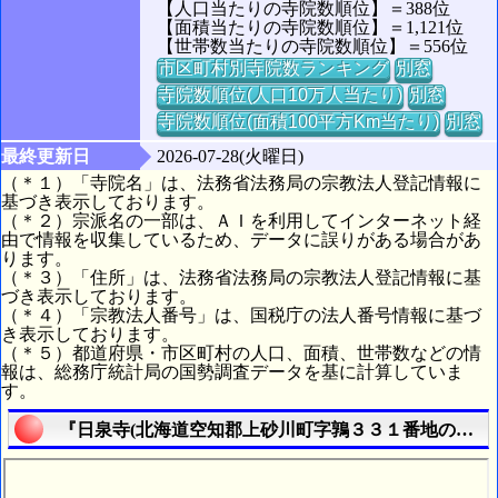
【人口当たりの寺院数順位】＝388位
【面積当たりの寺院数順位】＝1,121位
【世帯数当たりの寺院数順位】＝556位
市区町村別寺院数ランキング
別窓
寺院数順位(人口10万人当たり)
別窓
寺院数順位(面積100平方Km当たり)
別窓
最終更新日
2026-07-28(火曜日)
（＊１）「寺院名」は、法務省法務局の宗教法人登記情報に
基づき表示しております。
（＊２）宗派名の一部は、ＡＩを利用してインターネット経
由で情報を収集しているため、データに誤りがある場合があ
ります。
（＊３）「住所」は、法務省法務局の宗教法人登記情報に基
づき表示しております。
（＊４）「宗教法人番号」は、国税庁の法人番号情報に基づ
き表示しております。
（＊５）都道府県・市区町村の人口、面積、世帯数などの情
報は、総務庁統計局の国勢調査データを基に計算していま
す。
『日泉寺(北海道空知郡上砂川町字鶉３３１番地の８)