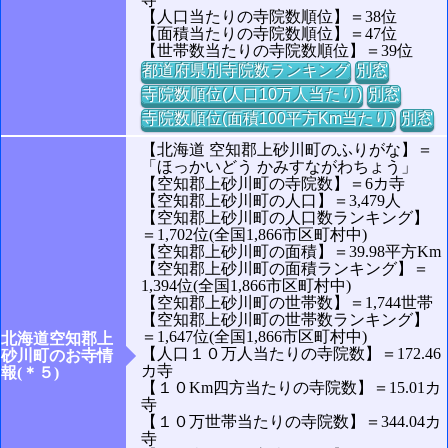
【人口当たりの寺院数順位】＝38位
【面積当たりの寺院数順位】＝47位
【世帯数当たりの寺院数順位】＝39位
都道府県別寺院数ランキング
別窓
寺院数順位(人口10万人当たり)
別窓
寺院数順位(面積100平方Km当たり)
別窓
【北海道 空知郡上砂川町のふりがな】＝
「ほっかいどう かみすながわちょう」
【空知郡上砂川町の寺院数】＝6カ寺
【空知郡上砂川町の人口】＝3,479人
【空知郡上砂川町の人口数ランキング】
＝1,702位(全国1,866市区町村中)
【空知郡上砂川町の面積】＝39.98平方Km
【空知郡上砂川町の面積ランキング】＝
1,394位(全国1,866市区町村中)
【空知郡上砂川町の世帯数】＝1,744世帯
【空知郡上砂川町の世帯数ランキング】
＝1,647位(全国1,866市区町村中)
北海道空知郡上
【人口１０万人当たりの寺院数】＝172.46
砂川町のお寺情
カ寺
報(＊５)
【１０Km四方当たりの寺院数】＝15.01カ
寺
【１０万世帯当たりの寺院数】＝344.04カ
寺