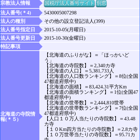
宗教法人情報
国税庁法人番号サイト
別窓
法人番号(＊4)
5430005007298
法人の種別
その他の設立登記法人(399)
法人番号指定日
2015-10-05(月曜日)
法人番号更新日
2015-10-30(金曜日)
特記事項
【北海道のふりがな】＝「ほっかいど
う」
【北海道の寺院数】＝2,340カ寺
【北海道の人口】＝5,381,733人
【北海道の人口数ランキング】＝8位(全国
47都道府県中)
【北海道の面積】＝83,424.31平方Km
【北海道の面積ランキング】＝1位(全国47
都道府県中)
【北海道の世帯数】＝2,444,810世帯
【北海道の世帯数ランキング】＝7位(全国
47都道府県中)
北海道の寺院情
【人口１０万人当たりの寺院数】＝43.48
報(＊５)
カ寺
【１０Km四方当たりの寺院数】＝2.8カ寺
【１０万世帯当たりの寺院数】＝95.71カ
寺