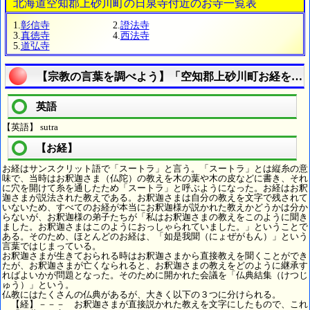
北海道空知郡上砂川町の日泉寺付近のお寺一覧表
1.
彰信寺
2.
證法寺
3.
真徳寺
4.
西法寺
5.
道弘寺
【宗教の言葉を調べよう】「空知郡上砂川町お経を知
英語
【英語】 sutra
【お経】
お経はサンスクリット語で「スートラ」と言う。「スートラ」とは縦糸の意
味で、当時はお釈迦さま（仏陀）の教えを木の葉や木の皮などに書き、それ
に穴を開けて糸を通したため「スートラ」と呼ぶようになった。お経はお釈
迦さまが説法された教えである。お釈迦さまは自分の教えを文字で残されて
いないため、すべてのお経が本当にお釈迦様が説かれた教えかどうかは分か
らないが、お釈迦様の弟子たちが「私はお釈迦さまの教えをこのように聞き
ました。お釈迦さまはこのようにおっしゃられていました。」ということで
ある。そのため、ほとんどのお経は、「如是我聞（にょぜがもん）」という
言葉ではじまっている。
お釈迦さまが生きておられる時はお釈迦さまから直接教えを聞くことができ
たが、お釈迦さまが亡くなられると、お釈迦さまの教えをどのように継承す
ればよいかが問題となった。そのために開かれた会議を「仏典結集（けつじ
ゅう）」という。
仏教にはたくさんの仏典があるが、大きく以下の３つに分けられる。
【経】－－－ お釈迦さまが直接説かれた教えを文字にしたもので、これ