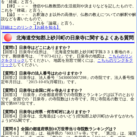
を「経蔵」と言う。
【律】－－－ 僧侶や仏教教団の生活規則や決まりなどを記したもので、
これを「律蔵」と言う。
【論】－－－ お釈迦さま以外の高僧が、仏教の教えについての解釈や解
説などを書いたもので、
これを「論蔵」と言う。
詳細はこのリンク【お経を知る】
北海道空知郡上砂川町の日泉寺に関するよくある質問
【質問1】日泉寺はどこにありますか？
【回答1】日泉寺の住所は、「北海道空知郡上砂川町字鶉３３１番地の８」
です。郵便番号は、「〒073-0212」です。日泉寺の地図は、
こちらのリン
クをクリック
してください。 地図を別窓で開くには、
こちらのリンクをク
リック
してください。
【質問2】日泉寺の法人番号はわかりますか？
【回答2】日泉寺は、法人番号「5430005007298」の寺院です。法人番号指
定年月日は、「2015-10-05(月曜日)」です。
【質問3】日泉寺は全国に何ヶ寺ありますか？
【回答3】「日泉寺」の全都道府県での寺院数とランキングは以下のとおり
です。全国での「日泉寺」の寺院数は1カ寺です。同じ寺院名の数では、全
国で第6973位です。
【質問4】日泉寺は何県・何市町村にありますか？
【回答4】日泉寺は、北海道(ほっかいどう)空知郡上砂川町(かみすながわち
ょう)の仏閣です。
【質問６】全国の都道府県別10万世帯当り寺院数ランキングは？
【回答６】「第1位」は、福井県の『603.17ヶ寺』です。「第2位」は、滋賀