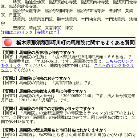
時宗、融通念佛宗、臨済宗妙心寺派、臨済宗南禅寺派、臨済宗円覚寺
派、臨済宗建長寺派、
臨済宗天龍寺派、臨済宗相国寺派、臨済宗東福寺派、曹洞宗、黄檗
宗、日蓮宗、
法華宗、法華宗真門流、顯本法華宗、本門佛立宗、本門法華宗、法相
宗、
聖徳宗、華厳宗、真言律宗、律宗
詳細はこのリンク【寺院とは？】
栃木県那須郡那珂川町の馬頭院に関するよくある質問
【質問1】馬頭院の所在地は何処ですか？
【回答1】馬頭院の住所は、「栃木県那須郡那珂川町馬頭１８８番地」で
す。郵便番号は、「〒324-0613」です。馬頭院の地図は、
こちらのリンク
をクリック
してください。 地図を別窓で開くには、
こちらのリンクをクリ
ック
してください。
【質問2】馬頭院は何宗のお寺ですか？
【回答2】馬頭院の宗派は、「真言宗智山派」です。
【質問3】馬頭院の宗教法人番号は何番ですか？
【回答3】馬頭院の法人番号は、「3060005002140」です。法人番号指定年
月日は、「2015-10-05(月曜日)」です。
【質問4】馬頭院の全国での寺院数は何ヶ寺ですか？
【回答4】「馬頭院」の全都道府県での寺院数とランキングは以下のとおり
です。全国での「馬頭院」の寺院数は2カ寺です。同じ寺院名の数では、全
国で第4418位です。
【質問5】馬頭院の都道府県名と市町村名はわかりますか？
【回答5】馬頭院は、栃木県(とちぎけん)那須郡那珂川町(なかがわまち)の寺