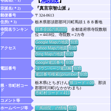
【
馬頭院
】
寺院名(＊1)
『真言宗智山派 』
宗派名(＊2)
郵便番号
〒324-0613
住所(＊3)
栃木県那須郡那珂川町馬頭１８８番地
寺院名ランキン
日本全国の馬頭院
全都道府県寺院数順
グ
位＝4418位、寺院数＝2カ寺
Google Mapの地図
別窓
アクセス
Yahoo Mapの地図
別窓
Bing Mapの地図
別窓
Google電話番号
別窓
電話番号
iタウンページ電話帳
別窓
電話番号検索(jpnumber)
別窓
栃木県(とちぎけん)
県コード = 09
、那須
県・市町村コー
郡那珂川町(なかがわまち)
ド
市町村コード = 411
コメント等
ホームページ等
「馬頭院」の情報
別窓