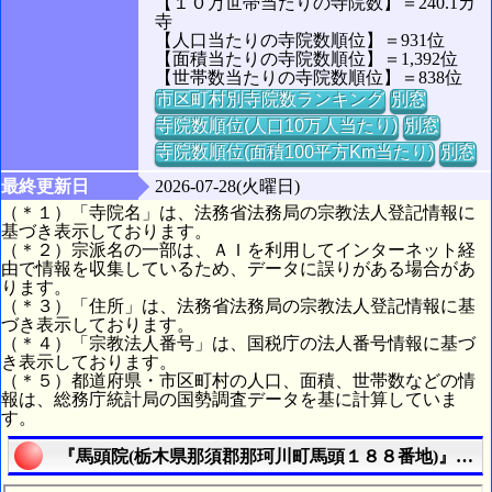
【１０万世帯当たりの寺院数】＝240.1カ
寺
【人口当たりの寺院数順位】＝931位
【面積当たりの寺院数順位】＝1,392位
【世帯数当たりの寺院数順位】＝838位
市区町村別寺院数ランキング
別窓
寺院数順位(人口10万人当たり)
別窓
寺院数順位(面積100平方Km当たり)
別窓
最終更新日
2026-07-28(火曜日)
（＊１）「寺院名」は、法務省法務局の宗教法人登記情報に
基づき表示しております。
（＊２）宗派名の一部は、ＡＩを利用してインターネット経
由で情報を収集しているため、データに誤りがある場合があ
ります。
（＊３）「住所」は、法務省法務局の宗教法人登記情報に基
づき表示しております。
（＊４）「宗教法人番号」は、国税庁の法人番号情報に基づ
き表示しております。
（＊５）都道府県・市区町村の人口、面積、世帯数などの情
報は、総務庁統計局の国勢調査データを基に計算していま
す。
『馬頭院(栃木県那須郡那珂川町馬頭１８８番地)』の