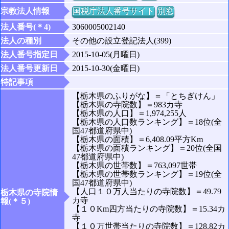
宗教法人情報
国税庁法人番号サイト
別窓
法人番号(＊4)
3060005002140
法人の種別
その他の設立登記法人(399)
法人番号指定日
2015-10-05(月曜日)
法人番号更新日
2015-10-30(金曜日)
特記事項
【栃木県のふりがな】＝「とちぎけん」
【栃木県の寺院数】＝983カ寺
【栃木県の人口】＝1,974,255人
【栃木県の人口数ランキング】＝18位(全
国47都道府県中)
【栃木県の面積】＝6,408.09平方Km
【栃木県の面積ランキング】＝20位(全国
47都道府県中)
【栃木県の世帯数】＝763,097世帯
【栃木県の世帯数ランキング】＝19位(全
国47都道府県中)
【人口１０万人当たりの寺院数】＝49.79
栃木県の寺院情
カ寺
報(＊５)
【１０Km四方当たりの寺院数】＝15.34カ
寺
【１０万世帯当たりの寺院数】＝128.82カ