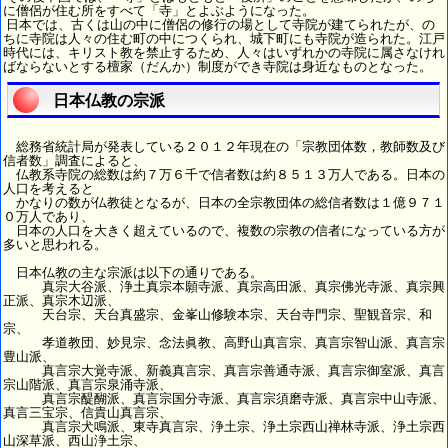
に僧侶が住む所をすべて「寺」とよぶようになった。
日本では、古くは山の中に僧侶の修行の場として寺院が建てられたが、の
ちに寺院は人々の住む町の中につくられ、城下町にも寺院が造られた。江戸
時代には、キリスト教を禁止するため、人々はいずれかの寺院に属さなけれ
ばならないとする檀家（だんか）制度ができ寺院は身近なものとなった。
日本仏教の宗派
総務省統計局が発表している２０１２年現在の「宗教団体数，教師数及び
信者数」調査によると、
仏教系寺院の総数は約７万６千で信者数は約８５１３万人である。日本の
人口を考えると
かなりの数が仏教徒となるが、日本の全宗教団体の総信者数は１億９７１
０万人であり、
日本の人口を大きく超えているので、複数の宗教の信者になっている方が
多いと思われる。
日本仏教の主な宗派は以下の通りである。
真宗大谷派、浄土真宗本願寺派、真宗高田派、真宗佛光寺派、真宗興
正派、真宗木辺派、
天台宗、天台真盛宗、金峯山修験本宗、天台寺門宗、聖観音宗、和
宗、
孝道教団、妙見宗、念法眞教、高野山真言宗、真言宗智山派、真言宗
豊山派、
真言宗大覚寺派、新義真言宗、真言宗善通寺派、真言宗御室派、真言
宗山階派、真言宗泉涌寺派、
真言宗醍醐派、真言宗国分寺派、真言宗須磨寺派、真言宗中山寺派、
真言三宝宗、信貴山真言宗、
真言宗犬鳴派、東寺真言宗、浄土宗、浄土宗西山禅林寺派、浄土宗西
山深草派、西山浄土宗、