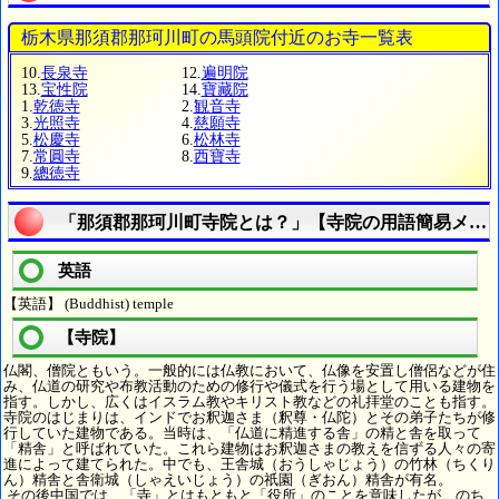
栃木県那須郡那珂川町の馬頭院付近のお寺一覧表
10.
長泉寺
12.
遍明院
13.
宝性院
14.
寶藏院
1.
乾徳寺
2.
観音寺
3.
光照寺
4.
慈願寺
5.
松慶寺
6.
松林寺
7.
常圓寺
8.
西寶寺
9.
總徳寺
「那須郡那珂川町寺院とは？」【寺院の用語簡易メモ
英語
【英語】 (Buddhist) temple
【寺院】
仏閣、僧院ともいう。一般的には仏教において、仏像を安置し僧侶などが住
み、仏道の研究や布教活動のための修行や儀式を行う場として用いる建物を
指す。しかし、広くはイスラム教やキリスト教などの礼拝堂のことも指す。
寺院のはじまりは、インドでお釈迦さま（釈尊・仏陀）とその弟子たちが修
行していた建物である。当時は、「仏道に精進する舎」の精と舎を取って
「精舎」と呼ばれていた。これら建物はお釈迦さまの教えを信ずる人々の寄
進によって建てられた。中でも、王舎城（おうしゃじょう）の竹林（ちくり
ん）精舎と舎衛城（しゃえいじょう）の祇園（ぎおん）精舎が有名。
その後中国では、「寺」とはもともと「役所」のことを意味したが、のち