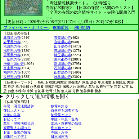
「寺社情報検索サイト」
《お寺巡り・
寺院仏閣探索》
【日本の寺院・仏閣の全リスト】
「全国の寺院の総合情報サイト ～寺院仏閣超入門
～」
【更新日時：2026年(令和08年)07月27日（月曜日）20時57分10秒】
プライバシー・ポリシー
、
稼働環境
、
利用規約
【他府県の寺院】
北海道の寺
(2340)
青森県の寺
(462)
岩手県の寺
(635)
宮城県の寺
(940)
秋田県の寺
(679)
山形県の寺
(1473)
福島県の寺
(1530)
茨城県の寺
(1275)
群馬県の寺
(1199)
埼玉県の寺
(2225)
千葉県の寺
(2998)
東京都の寺
(2887)
神奈川県の寺
(1905)
新潟県の寺
(2795)
富山県の寺
(1604)
石川県の寺
(1380)
福井県の寺
(1687)
山梨県の寺
(1490)
長野県の寺
(1555)
岐阜県の寺
(2302)
【仏教キーワード】：祭祀 お布施 納骨室 御魂抜き 家墓 法会 年忌法要 お施餓鬼 夫婦
墓 終活 祥月命日 永代供養 埋葬許可証 御魂入れ 副葬品 墓誌 改葬許可証 宗旨 仏事 仏
恩 お盆 御朱印 宗派 合祀墓 散骨 法施 個人墓 分骨 追善供養 檀家
クリックして追加情報を開く
【仏教関連用語】
年忌・回忌法要計算
散骨を知る
蓮如上人とは
自然葬を調査する
今年の法事
納骨堂とは？
お経って？
中陰・年忌一覧表
墓地・埋葬法律規則
墓地・埋葬等の法律
親鸞聖人を調べる
樹木葬とは？
お墓・墓地の情報
寺院・お寺
御朱印って何？
日本国憲法