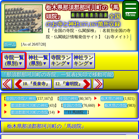
栃木県那須郡那珂川町の『馬
頭院』
全国
のお寺と神社157,167箇所収録
【『全国の寺院・仏閣探検』：名前別全国の寺
院・仏閣統計情報発信サイト】《お寺メイト》
ホーム
[As of 26/07/28]
寺院一覧
神社一覧
寺院ラン
神社ラン
(県別)▼
(県別)▼
キング▼
キング▼
「那須郡那珂川町の寺院」一覧表(矢印で移動可能)
10.『長泉寺』
12.『遍明院』
【
全国の寺院と神社
(157,167)】 【
全国の神社
(80,507)
栃木県の神社
(1,921)
那須郡那珂川町の神社
(43)】 【
全国の寺院
(76,660)
栃木県の寺院
(983)
那須郡那珂川町の寺院
(14)
「11.馬頭院」
】
栃木県那須郡那珂川町の『馬頭院』