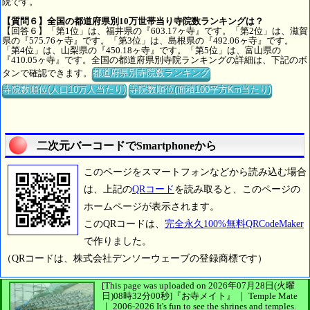
院です。
【質問６】全国の都道府県別10万世帯当り寺院数ランキングは？
【回答６】「第1位」は、福井県の『603.17ヶ寺』です。「第2位」は、滋賀
県の『575.76ヶ寺』です。「第3位」は、島根県の『492.06ヶ寺』です。
「第4位」は、山梨県の『450.18ヶ寺』です。「第5位」は、富山県の
『410.05ヶ寺』です。全国の都道府県別寺院ランキングの詳細は、下記のボ
タンで確認できます。
都道府県別寺院数ランキング
寺院数順位(人口10万人当たり)
寺院数順位(面積100平方Km当たり)
二次元バーコードでSmartphoneから
このページをスマートフォンなどから読み込む場合
は、上記の
QRコード
を読み取ると、このページの
ホームページが表示されます。
このQRコードは、
完全永久100%無料QRCodeMaker
で作りました。
（QRコードは、株式会社デンソーウェーブの登録商標です）
[This page was uploaded on 2026年07月28日(火曜
日)08時32分00秒]
『お寺メイト』 ｜ Temple Mate
｜
2006-2026
It's fun to see
the shrines and temples.