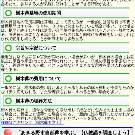
あるため、参拝する人が気軽に訪れることができる特徴がある。
樹木葬墓地の使用期間
樹木葬墓地の使用期間は墓地によって異なるが、一般的には管理費は不要で
使用期間は１０年、２０年、３０年と決まられている場合が多い。その場合
は、期間が終了した後は遺骨が合同墓や集合墓へ移されることが一般的であ
る。管理費が必要となる場合は、一般のお墓と同様に管理費を払い続ければ
永代で使用し続けることが出来る所も多数ある。
宗旨や宗派について
最近はお墓でも宗旨や宗派が問われない場合が多いが、樹木葬の場合はお墓
以上に宗旨や宗派はほとんど問われない。さらに、仏教の宗旨や宗派だけで
なく、神道やキリスト教、イスラム教などさまざまな宗教を受け入れる樹木
葬もある。
樹木葬の費用について
一般的には、樹木葬の費用はお墓と比べると墓石の購入費用が不要なためか
なり安く抑えられる。また管理費もお墓に比べると安い場合が多い。
樹木葬の埋葬方法
樹木葬の埋葬は、遺骨を骨壷から取り出して紙などに包みそのまま土に埋め
る場合と、骨壷ごと埋葬する場合がある。一般的に誰を埋葬したかがわかる
ように、埋葬した場所に樹木を植えたりプレートを置いたりする。
詳細はこのリンク【樹木葬を学ぶ】
「あきる野市自然葬を学ぶ」【仏教語を調査しよう】