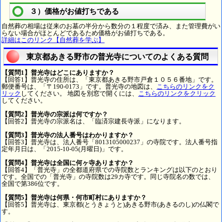
３）価格がお値打ちである
自然葬の相場は従来のお墓の半分から数分の１程度で済み、また管理費がい
らない場合がほとんどであるため価格がお値打ちである。
詳細はこのリンク【自然葬を学ぶ】
東京都あきる野市の普光寺についてのよくある質問
【質問1】普光寺はどこにありますか？
【回答1】普光寺の住所は、「東京都あきる野市戸倉１０５６番地」です。
郵便番号は、「〒190-0173」です。普光寺の地図は、
こちらのリンクをク
リック
してください。 地図を別窓で開くには、
こちらのリンクをクリック
してください。
【質問2】普光寺の宗派は何ですか？
【回答2】普光寺の宗派名は、「臨済宗建長寺派」になります。
【質問3】普光寺の法人番号はわかりますか？
【回答3】普光寺は、法人番号「8013105000237」の寺院です。法人番号指
定年月日は、「2015-10-05(月曜日)」です。
【質問4】普光寺は全国に何ヶ寺ありますか？
【回答4】「普光寺」の全都道府県での寺院数とランキングは以下のとおり
です。全国での「普光寺」の寺院数は29カ寺です。同じ寺院名の数では、
全国で第386位です。
【質問5】普光寺は何県・何市町村にありますか？
【回答5】普光寺は、東京都(とうきょうと)あきる野市(あきるのし)の仏閣で
す。