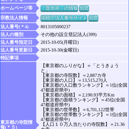
ホームページ等
「普光寺」の情報
別窓
宗教法人情報
国税庁法人番号サイト
別窓
法人番号(＊4)
8013105000237
法人の種別
その他の設立登記法人(399)
法人番号指定日
2015-10-05(月曜日)
法人番号更新日
2015-10-30(金曜日)
特記事項
【東京都のふりがな】＝「とうきょう
と」
【東京都の寺院数】＝2,887カ寺
【東京都の人口】＝13,515,270人
【東京都の人口数ランキング】＝1位(全国
47都道府県中)
【東京都の面積】＝2,190.93平方Km
【東京都の面積ランキング】＝45位(全国
47都道府県中)
【東京都の世帯数】＝6,701,122世帯
【東京都の世帯数ランキング】＝1位(全国
47都道府県中)
東京都の寺院情
【人口１０万人当たりの寺院数】＝21.36
報(＊５)