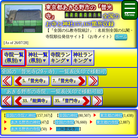
東京都あきる野市の『普光
寺』
全国の
お寺と神社157,167箇所収録
【『全国の仏教寺院統計』：名前別全国の仏閣・
寺院順位発信サイト】《お寺メイト》
ホーム
[As of 26/07/28]
寺院一覧
神社一覧
寺院ラン
神社ラン
(県別)▼
(県別)▼
キング▼
キング▼
全国の「普光寺(29ヶ寺)」一覧表(矢印で移動可)
5.『普光寺』
7.『普光寺』
「あきる野市の寺院」一覧表(矢印で移動可能)
33.『能満寺』
35.『普門寺』
【
全国の寺院と神社
(157,167)】 【
全国の神社
(80,507)
東京都の神社
(1,438)
あきる野市の神社
(47)】 【
全国の寺院
(76,660)
東京都の寺院
(2,887)
あきる野市の寺院
(50)
「34.普光寺」
】