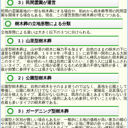
３）民間霊園が運営
民間の霊園墓地の一部を樹木葬にする場合や、初めから樹木葬専用の民間霊
園を開発する場合もある。現在、この運営形態の樹木葬が増えつつある。
樹木葬の立地形態による分類
立地形態による違いは大きく以下の３つに分けられる。
１）山里型樹木葬
山里型樹木葬は、山や里の樹木に極力手を加えず、自然のままの樹木の下に
遺骨を埋葬する樹木葬。１９９９年（平成１１）に岩手県一関市にある大慈
山祥雲寺（臨済宗妙心寺派）のご住職である千坂げん峰氏が始めた樹木葬は
このタイプ。「命が終わった後は自然に還りたい」と願う人には最もふさわ
しいタイプ。ただ、広い土地が必要となるため交通の不便な場所が多く、家
族が頻繁に参拝するには適さない場合が多い。
２）公園型樹木葬
公園型樹木葬は、自然の樹木をそのまま使うのではなく、墓地を公園として
整備し、公園に樹木だけでなく山ツツジ・山ドウダン・紫陽花・花菖蒲など
の花を植えるタイプ。墓石がない以外は、既存のお墓とあまり変わらないタ
イプで、一般的に利便性の良い場所にあるため参拝しやすいことが多い。現
在最も多いタイプの樹木葬である。
３）ガーデニング型樹木葬
公園型と区別が難しい場合もあるが、一般的に土地の価格が高い東京の都心
や大都市の中心部に見られる樹木葬で、狭い土地に季節の折々の花を植え、
その近くに埋葬スペースを設けるタイプ。一般的に駅から近い便利な場所に