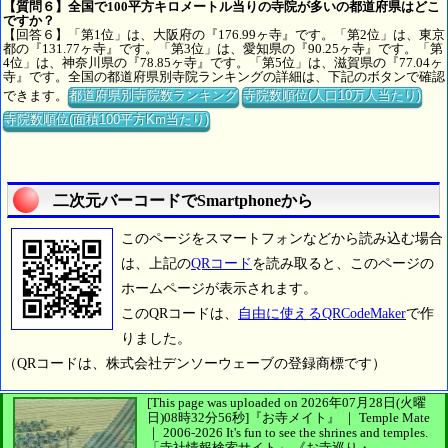
【質問６】全国で100平方キロメートル当りの寺院が多いの都道府県はどこ
ですか？
【回答６】「第1位」は、大阪府の『176.99ヶ寺』です。「第2位」は、東京
都の『131.77ヶ寺』です。「第3位」は、愛知県の『90.25ヶ寺』です。「第
4位」は、神奈川県の『78.85ヶ寺』です。「第5位」は、滋賀県の『77.04ヶ
寺』です。全国の都道府県別寺院ランキングの詳細は、下記のボタンで確認
できます。
都道府県別寺院数ランキング
寺院数順位(人口10万人当たり)
寺院数順位(面積100平方Km当たり)
二次元バーコードでSmartphoneから
このページをスマートフォンなどから読み込む場合
は、上記の
QRコード
を読み取ると、このページの
ホームページが表示されます。
このQRコードは、
自由に使えるQRCodeMaker
で作
りました。
（QRコードは、株式会社デンソーウェーブの登録商標です）
[This page was uploaded on 2026年07月28日(火曜
日)08時32分56秒]
『お寺メイト』 ｜ Temple Mate
｜
2006-2026
It's fun to see
the shrines and temples.
「寺社情報検索サイト」
《お寺巡り・