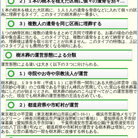
２）１本の樹木を植えた区画に個々の遺骨を別々に埋葬
１本の樹木を植えた大区画に、１人１人の遺骨を骨壺などに入れて個々の区
画に埋葬するタイプ。このタイプの樹木葬が一番多い。
３）複数人の遺骨を同じ区画に埋葬する
１つの納骨区画に複数の遺骨をまとめて共同で埋葬する。お墓の場合の合同
墓や集合墓に当たる。このタイプでは、複数の遺骨をまとめて納骨するた
め、埋葬後は遺骨を取り出すことが出来ません。このタイプの特徴は、上記
の２タイプよりも費用が安くなる傾向にある。
樹木葬の運営形態による分類
運営形態による違いは大きく以下の３つに分けられる。
１）寺院やお寺や宗教法人が運営
樹木葬は、１９９９年（平成１１）に岩手県一関市にある大慈山祥雲寺（臨
済宗妙心寺派）のご住職である千坂げん峰氏が荒廃していた里山を樹木葬墓
地にしたのが始まりとされ、樹木葬の始めのころはすべてがこの運営形態で
あった。現在でも樹木葬の運営形態の主流を占めている。
２）都道府県や市町村が運営
東京都立小平霊園（東京都東村山市萩山町1-16-1）、横浜市営墓地メモリア
ルグリーン（神奈川県横浜市戸塚区俣野町1367番地1）、愛知県長久手市卯
塚墓園（愛知県長久手市卯塚）、千葉県浦安市営墓地公園(千葉県浦安市日
の出八丁目1番1号)など、都道府県や市町村が運営する樹木葬は増加しつつ
ある。公営の墓地の一部を樹木葬に改修する例もある。