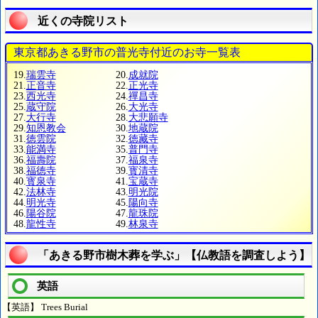
近くの寺院リスト
東京都あきる野市の普光寺付近のお寺一覧表
19.
瑞雲寺
20.
成就院
21.
正音寺
22.
正光寺
23.
西光寺
24.
禪昌寺
25.
蔵守院
26.
大光寺
27.
大行寺
28.
大悲願寺
29.
知恩教会
30.
地蔵院
31.
徳雲院
32.
徳藏寺
33.
能満寺
35.
普門寺
36.
福壽院
37.
福泉寺
38.
福徳寺
39.
寳清寺
40.
寳泉寺
41.
宝蔵寺
42.
法林寺
43.
明光院
44.
明光寺
45.
陽向寺
46.
陽谷院
47.
龍珠院
48.
龍性寺
49.
林泉寺
「あきる野市樹木葬を学ぶ」【仏教語を調査しよう】
英語
【英語】 Trees Burial