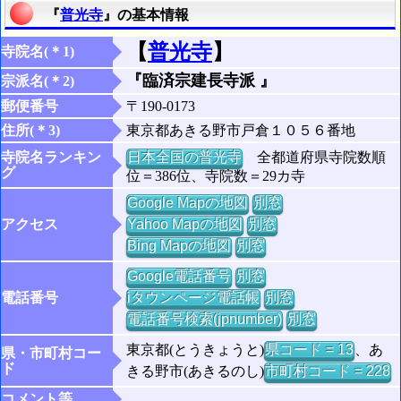
『
普光寺
』の基本情報
【
普光寺
】
寺院名(＊1)
『臨済宗建長寺派 』
宗派名(＊2)
郵便番号
〒190-0173
住所(＊3)
東京都あきる野市戸倉１０５６番地
寺院名ランキン
日本全国の普光寺
全都道府県寺院数順
グ
位＝386位、寺院数＝29カ寺
Google Mapの地図
別窓
アクセス
Yahoo Mapの地図
別窓
Bing Mapの地図
別窓
Google電話番号
別窓
電話番号
iタウンページ電話帳
別窓
電話番号検索(jpnumber)
別窓
東京都(とうきょうと)
県コード = 13
、あ
県・市町村コー
ド
きる野市(あきるのし)
市町村コード = 228
コメント等