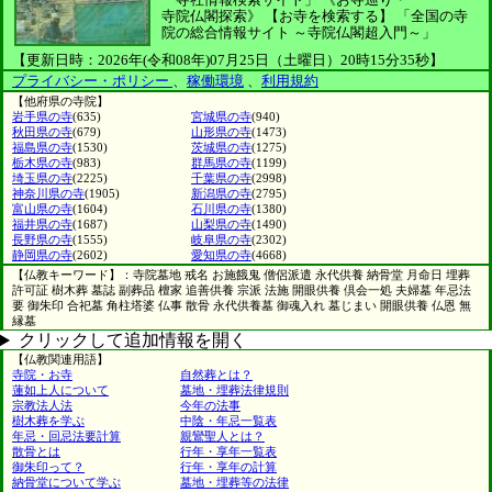
寺院仏閣探索》
【お寺を検索する】
「全国の寺
院の総合情報サイト ～寺院仏閣超入門～」
【更新日時：2026年(令和08年)07月25日（土曜日）20時15分35秒】
プライバシー・ポリシー
、
稼働環境
、
利用規約
【他府県の寺院】
岩手県の寺
(635)
宮城県の寺
(940)
秋田県の寺
(679)
山形県の寺
(1473)
福島県の寺
(1530)
茨城県の寺
(1275)
栃木県の寺
(983)
群馬県の寺
(1199)
埼玉県の寺
(2225)
千葉県の寺
(2998)
神奈川県の寺
(1905)
新潟県の寺
(2795)
富山県の寺
(1604)
石川県の寺
(1380)
福井県の寺
(1687)
山梨県の寺
(1490)
長野県の寺
(1555)
岐阜県の寺
(2302)
静岡県の寺
(2602)
愛知県の寺
(4668)
【仏教キーワード】：寺院墓地 戒名 お施餓鬼 僧侶派遣 永代供養 納骨堂 月命日 埋葬
許可証 樹木葬 墓誌 副葬品 檀家 追善供養 宗派 法施 開眼供養 倶会一処 夫婦墓 年忌法
要 御朱印 合祀墓 角柱塔婆 仏事 散骨 永代供養墓 御魂入れ 墓じまい 開眼供養 仏恩 無
縁墓
クリックして追加情報を開く
【仏教関連用語】
寺院・お寺
自然葬とは？
蓮如上人について
墓地・埋葬法律規則
宗教法人法
今年の法事
樹木葬を学ぶ
中陰・年忌一覧表
年忌・回忌法要計算
親鸞聖人とは？
散骨とは
行年・享年一覧表
御朱印って？
行年・享年の計算
納骨堂について学ぶ
墓地・埋葬等の法律