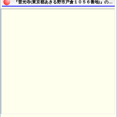
『普光寺(東京都あきる野市戸倉１０５６番地)』の航