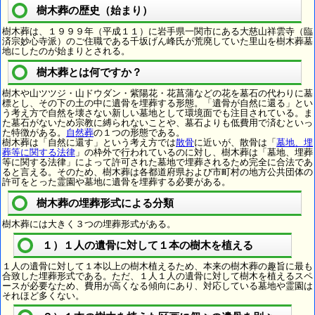
樹木葬の歴史（始まり）
樹木葬は、１９９９年（平成１１）に岩手県一関市にある大慈山祥雲寺（臨
済宗妙心寺派）のご住職である千坂げん峰氏が荒廃していた里山を樹木葬墓
地にしたのが始まりとされる。
樹木葬とは何ですか？
樹木や山ツツジ・山ドウダン・紫陽花・花菖蒲などの花を墓石の代わりに墓
標とし、その下の土の中に遺骨を埋葬する形態。「遺骨が自然に還る」とい
う考え方で自然を壊さない新しい墓地として環境面でも注目されている。ま
た墓石がないため宗教に縛られないことや、墓石よりも低費用で済むといっ
た特徴がある。
自然葬
の１つの形態である。
樹木葬は「自然に還す」という考え方では
散骨
に近いが、散骨は「
墓地、埋
葬等に関する法律
」の枠外で行われているのに対し、樹木葬は「墓地、埋葬
等に関する法律」によって許可された墓地で埋葬されるため完全に合法であ
ると言える。そのため、樹木葬は各都道府県および市町村の地方公共団体の
許可をとった霊園や墓地に遺骨を埋葬する必要がある。
樹木葬の埋葬形式による分類
樹木葬には大きく３つの埋葬形式がある。
１）１人の遺骨に対して１本の樹木を植える
１人の遺骨に対して１本以上の樹木植えるため、本来の樹木葬の趣旨に最も
合致した埋葬形式である。ただ、１人１人の遺骨に対して樹木を植えるスペ
ースが必要なため、費用が高くなる傾向にあり、対応している墓地や霊園は
それほど多くない。