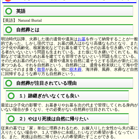
英語
【英語】 Natural Burial
自然葬とは
明治時代以降、火葬した後の遺骨や遺灰は
お墓
を作って納骨することが一般
的であった。しかし現代では、お墓の購入はかなり高価なものとなり、また
少子化や高齢化、核家族化などでお墓を建ててもそのお墓を引き継いでくれ
る者がいないという問題も生まれている。また仮に引き継いでくれても、転
勤などで遠方のためお墓を建てても管理できないという問題も生じている。
そのためお墓の代わりに、遺骨や遺灰を自然に還そうとする流れが新たに出
来つつある。それを自然葬という。自然葬には、遺骨を粉末状にして海や空
や山にそのまま撒く
散骨
がある。他に
樹木葬
、海洋葬、風葬、水葬など自然
に回帰するような葬り方も自然葬という。
自然葬が注目されている理由
１）跡継ぎがいなくても良い
最近は少子化の影響で、お墓参りやお墓を次の代まで管理してくれる身内が
いない場合が多くなり、その必要がない自然葬が注目されている。
２）やはり死後は自然に帰りたい
従来の墓では「家」単位に埋葬されるため、お嫁入りした女性から夫の墓に
入りたくない場合や、１人で静かに永眠したいなどの希望が多くなってい
る。また、死後は自然に帰りたい人の希望満たすことができる。