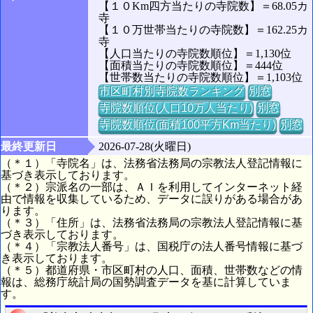
【１０Km四方当たりの寺院数】＝68.05カ
寺
【１０万世帯当たりの寺院数】＝162.25カ
寺
【人口当たりの寺院数順位】＝1,130位
【面積当たりの寺院数順位】＝444位
【世帯数当たりの寺院数順位】＝1,103位
市区町村別寺院数ランキング
別窓
寺院数順位(人口10万人当たり)
別窓
寺院数順位(面積100平方Km当たり)
別窓
最終更新日
2026-07-28(火曜日)
（＊１）「寺院名」は、法務省法務局の宗教法人登記情報に
基づき表示しております。
（＊２）宗派名の一部は、ＡＩを利用してインターネット経
由で情報を収集しているため、データに誤りがある場合があ
ります。
（＊３）「住所」は、法務省法務局の宗教法人登記情報に基
づき表示しております。
（＊４）「宗教法人番号」は、国税庁の法人番号情報に基づ
き表示しております。
（＊５）都道府県・市区町村の人口、面積、世帯数などの情
報は、総務庁統計局の国勢調査データを基に計算していま
す。