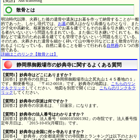
【英語】 Ash scattering
散骨とは
明治時代以降、火葬した後の遺骨や遺灰はお墓を作って納骨することが一般
的であった。しかし現代では、
お墓
の購入はかなり高価なものとなり、また
少子化や高齢化、核家族化などでお墓を建ててもそのお墓を引き継いでくれ
る者がいないという問題も生まれている。また仮に引き継いでくれても、転
勤などで遠方のためお墓を建てても管理できないという問題も生じている。
そのため、火葬された遺骨を細かく砕いて山や海や川などにまく散骨が行わ
れるようになっている。自然に還ることを願って行われる
自然葬
の１つの形
態である。
詳細はこのリンク【散骨とは】
静岡県御殿場市の妙典寺に関するよくある質問
【質問1】妙典寺はどこにありますか？
【回答1】妙典寺の住所は、「静岡県御殿場市山之尻丸山１４５番地の１」
です。郵便番号は、「〒412-0018」です。妙典寺の地図は、
こちらのリン
クをクリック
してください。 地図を別窓で開くには、
こちらのリンクをク
リック
してください。
【質問2】妙典寺の宗派は何ですか？
【回答2】妙典寺の宗派名は、「日蓮宗」になります。
【質問3】妙典寺の法人番号はわかりますか？
【回答3】妙典寺は、法人番号「6080105001392」の寺院です。法人番号指
定年月日は、「2015-10-05(月曜日)」です。
【質問4】妙典寺は全国に何ヶ寺ありますか？
【回答4】「妙典寺」の全都道府県での寺院数とランキングは以下のとおり