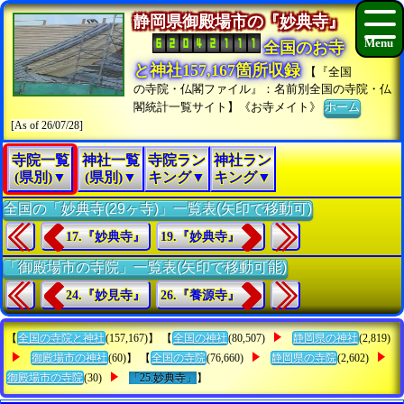
静岡県御殿場市の『妙典寺』
全国のお寺
と神社157,167箇所収録
【『全国
の寺院・仏閣ファイル』：名前別全国の寺院・仏
閣統計一覧サイト】《お寺メイト》
ホーム
[As of 26/07/28]
寺院一覧
神社一覧
寺院ラン
神社ラン
(県別)▼
(県別)▼
キング▼
キング▼
全国の「妙典寺(29ヶ寺)」一覧表(矢印で移動可)
17.『妙典寺』
19.『妙典寺』
「御殿場市の寺院」一覧表(矢印で移動可能)
24.『妙見寺』
26.『養源寺』
【
全国の寺院と神社
(157,167)】 【
全国の神社
(80,507)
静岡県の神社
(2,819)
御殿場市の神社
(60)】 【
全国の寺院
(76,660)
静岡県の寺院
(2,602)
御殿場市の寺院
(30)
「25.妙典寺」
】