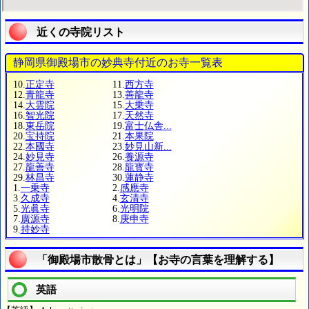
近くの寺院リスト
静岡県御殿場市の妙典寺付近のお寺一覧表
10.
正定寺
11.
西方寺
12.
青龍寺
13.
善龍寺
14.
大雲院
15.
大乗寺
16.
智光院
17.
天然寺
18.
東岳院
19.
富士仏舎...
20.
宝持院
21.
本果院
22.
本國寺
23.
妙見山新...
24.
妙見寺
26.
養源寺
27.
龍善寺
28.
龍寳寺
29.
林昌寺
30.
蓮静寺
1.
一乗寺
2.
感應寺
3.
久成寺
4.
玄清寺
5.
光眞寺
6.
光明院
7.
廣源寺
8.
庚申寺
9.
持妙寺
「御殿場市散骨とは」【お寺の言葉を理解する】
英語