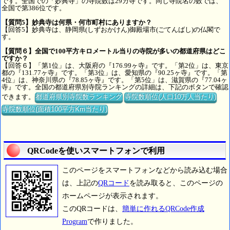
です。全国での「妙典寺」の寺院数は29カ寺です。同じ寺院名の数では、
全国で第386位です。
【質問5】妙典寺は何県・何市町村にありますか？
【回答5】妙典寺は、静岡県(しずおかけん)御殿場市(ごてんばし)の仏閣で
す。
【質問６】全国で100平方キロメートル当りの寺院が多いの都道府県はどこ
ですか？
【回答６】「第1位」は、大阪府の『176.99ヶ寺』です。「第2位」は、東京
都の『131.77ヶ寺』です。「第3位」は、愛知県の『90.25ヶ寺』です。「第
4位」は、神奈川県の『78.85ヶ寺』です。「第5位」は、滋賀県の『77.04ヶ
寺』です。全国の都道府県別寺院ランキングの詳細は、下記のボタンで確認
できます。
都道府県別寺院数ランキング
寺院数順位(人口10万人当たり)
寺院数順位(面積100平方Km当たり)
QRCodeを使いスマートフォンで利用
このページをスマートフォンなどから読み込む場合
は、上記の
QRコード
を読み取ると、このページの
ホームページが表示されます。
このQRコードは、
簡単に作れるQRCode作成
Program
で作りました。