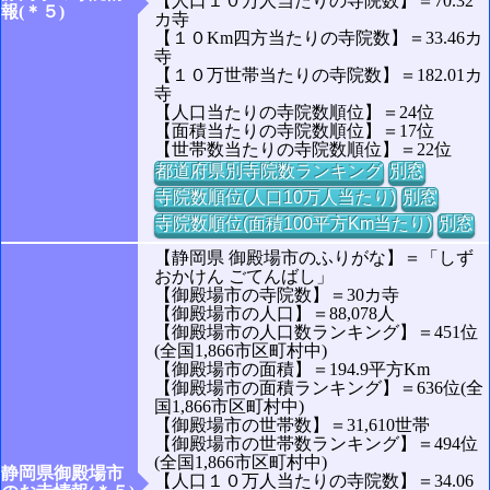
【人口１０万人当たりの寺院数】＝70.32
報(＊５)
カ寺
【１０Km四方当たりの寺院数】＝33.46カ
寺
【１０万世帯当たりの寺院数】＝182.01カ
寺
【人口当たりの寺院数順位】＝24位
【面積当たりの寺院数順位】＝17位
【世帯数当たりの寺院数順位】＝22位
都道府県別寺院数ランキング
別窓
寺院数順位(人口10万人当たり)
別窓
寺院数順位(面積100平方Km当たり)
別窓
【静岡県 御殿場市のふりがな】＝「しず
おかけん ごてんばし」
【御殿場市の寺院数】＝30カ寺
【御殿場市の人口】＝88,078人
【御殿場市の人口数ランキング】＝451位
(全国1,866市区町村中)
【御殿場市の面積】＝194.9平方Km
【御殿場市の面積ランキング】＝636位(全
国1,866市区町村中)
【御殿場市の世帯数】＝31,610世帯
【御殿場市の世帯数ランキング】＝494位
(全国1,866市区町村中)
静岡県御殿場市
【人口１０万人当たりの寺院数】＝34.06