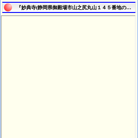
『妙典寺(静岡県御殿場市山之尻丸山１４５番地の１)