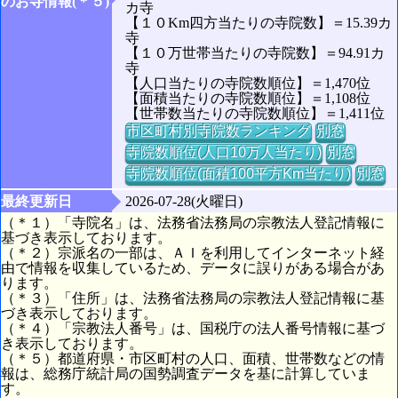
のお寺情報(＊５)
カ寺
【１０Km四方当たりの寺院数】＝15.39カ
寺
【１０万世帯当たりの寺院数】＝94.91カ
寺
【人口当たりの寺院数順位】＝1,470位
【面積当たりの寺院数順位】＝1,108位
【世帯数当たりの寺院数順位】＝1,411位
市区町村別寺院数ランキング
別窓
寺院数順位(人口10万人当たり)
別窓
寺院数順位(面積100平方Km当たり)
別窓
最終更新日
2026-07-28(火曜日)
（＊１）「寺院名」は、法務省法務局の宗教法人登記情報に
基づき表示しております。
（＊２）宗派名の一部は、ＡＩを利用してインターネット経
由で情報を収集しているため、データに誤りがある場合があ
ります。
（＊３）「住所」は、法務省法務局の宗教法人登記情報に基
づき表示しております。
（＊４）「宗教法人番号」は、国税庁の法人番号情報に基づ
き表示しております。
（＊５）都道府県・市区町村の人口、面積、世帯数などの情
報は、総務庁統計局の国勢調査データを基に計算していま
す。