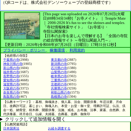
（QRコードは、株式会社デンソーウェーブの登録商標です）
[This page was uploaded on 2026年07月28日(火曜
日)08時34分34秒]
『お寺メイト』 ｜ Temple Mate
｜
2006-2026
It's fun to see
the shrines and temples.
「寺社情報検索サイト」
《お寺巡り・
寺院仏閣探索》
【日本のお寺を楽しんで理解する】
「全国の寺院
の総合情報サイト ～寺院仏閣超入門～」
【更新日時：2026年(令和08年)07月26日（日曜日）17時31分12秒】
プライバシー・ポリシー
、
稼働環境
、
利用規約
【他府県の寺院】
千葉県の寺
(2998)
東京都の寺
(2887)
神奈川県の寺
(1905)
新潟県の寺
(2795)
富山県の寺
(1604)
石川県の寺
(1380)
福井県の寺
(1687)
山梨県の寺
(1490)
長野県の寺
(1555)
岐阜県の寺
(2302)
愛知県の寺
(4668)
三重県の寺
(2342)
滋賀県の寺
(3095)
京都府の寺
(3031)
大阪府の寺
(3372)
兵庫県の寺
(3259)
奈良県の寺
(1799)
和歌山県の寺
(1573)
鳥取県の寺
(467)
島根県の寺
(1304)
【仏教キーワード】：墓相、御魂抜き、個人墓、法会、開眼供養、年忌法要、月命
日、改葬許可証、墓じまい、御魂入れ、本堂・お堂・御々堂、埋葬許可証、仏法、倶
会一処、納骨堂、樹木葬、開眼供養、法施、戒名、お布施、法事、家墓、自然葬、永
代供養墓、祥月命日、仏縁、夫婦墓、合葬墓、改葬、御朱印
クリックして追加情報を開く
【仏教関連用語】
日本国憲法
お経を調査する