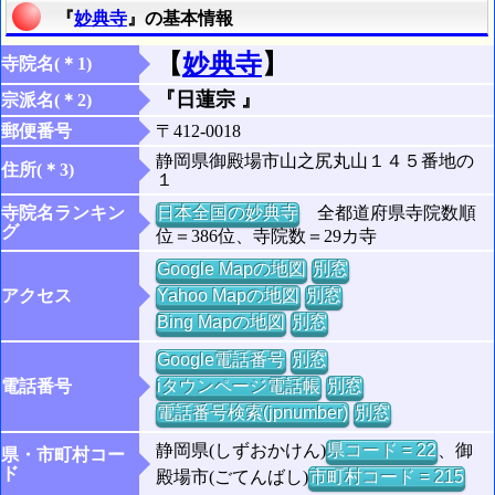
『
妙典寺
』の基本情報
【
妙典寺
】
寺院名(＊1)
『日蓮宗 』
宗派名(＊2)
郵便番号
〒412-0018
静岡県御殿場市山之尻丸山１４５番地の
住所(＊3)
１
寺院名ランキン
日本全国の妙典寺
全都道府県寺院数順
グ
位＝386位、寺院数＝29カ寺
Google Mapの地図
別窓
アクセス
Yahoo Mapの地図
別窓
Bing Mapの地図
別窓
Google電話番号
別窓
電話番号
iタウンページ電話帳
別窓
電話番号検索(jpnumber)
別窓
静岡県(しずおかけん)
県コード = 22
、御
県・市町村コー
ド
殿場市(ごてんばし)
市町村コード = 215