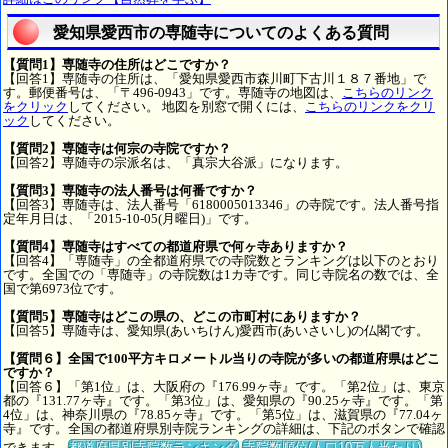
愛知県愛西市の専随寺についてのよくある質問
【質問1】専随寺の住所はどこですか？
【回答1】専随寺の住所は、「愛知県愛西市森川町下古川１８７番地」で
す。郵便番号は、「〒496-0943」です。専随寺の地図は、
こちらのリンク
をクリック
してください。 地図を別窓で開くには、
こちらのリンクをクリ
ック
してください。
【質問2】専随寺は何宗の寺院ですか？
【回答2】専随寺の宗派名は、「真宗大谷派」になります。
【質問3】専随寺の法人番号は何番ですか？
【回答3】専随寺は、法人番号「6180005013346」の寺院です。法人番号指
定年月日は、「2015-10-05(月曜日)」です。
【質問4】専随寺はすべての都道府県で何ヶ寺ありますか？
【回答4】「専随寺」の全都道府県での寺院数とランキングは以下のとおり
です。全国での「専随寺」の寺院数は1カ寺です。同じ寺院名の数では、全
国で第6973位です。
【質問5】専随寺はどこの県の、どこの市町村にありますか？
【回答5】専随寺は、愛知県(あいちけん)愛西市(あいさいし)の仏閣です。
【質問６】全国で100平方キロメートル当りの寺院が多いの都道府県はどこ
ですか？
【回答６】「第1位」は、大阪府の『176.99ヶ寺』です。「第2位」は、東京
都の『131.77ヶ寺』です。「第3位」は、愛知県の『90.25ヶ寺』です。「第
4位」は、神奈川県の『78.85ヶ寺』です。「第5位」は、滋賀県の『77.04ヶ
寺』です。全国の都道府県別寺院ランキングの詳細は、下記のボタンで確認
できます。
都道府県別寺院数ランキング
寺院数順位(人口10万人当たり)