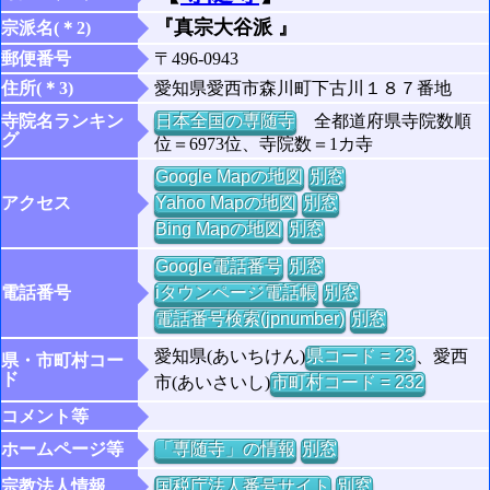
『真宗大谷派 』
宗派名(＊2)
郵便番号
〒496-0943
住所(＊3)
愛知県愛西市森川町下古川１８７番地
寺院名ランキン
日本全国の専随寺
全都道府県寺院数順
グ
位＝6973位、寺院数＝1カ寺
Google Mapの地図
別窓
アクセス
Yahoo Mapの地図
別窓
Bing Mapの地図
別窓
Google電話番号
別窓
電話番号
iタウンページ電話帳
別窓
電話番号検索(jpnumber)
別窓
愛知県(あいちけん)
県コード = 23
、愛西
県・市町村コー
ド
市(あいさいし)
市町村コード = 232
コメント等
ホームページ等
「専随寺」の情報
別窓
宗教法人情報
国税庁法人番号サイト
別窓