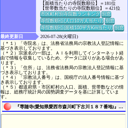
【面積当たりの寺院数順位】＝181位
【世帯数当たりの寺院数順位】＝421位
市区町村別寺院数ランキング
別窓
寺院数順位(人口10万人当たり)
別窓
寺院数順位(面積100平方Km当たり)
別窓
最終更新日
2026-07-28(火曜日)
（＊１）「寺院名」は、法務省法務局の宗教法人登記情報に
基づき表示しております。
（＊２）宗派名の一部は、ＡＩを利用してインターネット経
由で情報を収集しているため、データに誤りがある場合があ
ります。
（＊３）「住所」は、法務省法務局の宗教法人登記情報に基
づき表示しております。
（＊４）「宗教法人番号」は、国税庁の法人番号情報に基づ
き表示しております。
（＊５）都道府県・市区町村の人口、面積、世帯数などの情
報は、総務庁統計局の国勢調査データを基に計算していま
す。
『専随寺(愛知県愛西市森川町下古川１８７番地)』の