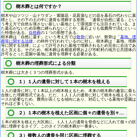
樹木葬とは何ですか？
樹木や山ツツジ・山ドウダン・紫陽花・花菖蒲などの花を墓石の代わりに墓
標とし、その下の土の中に遺骨を埋葬する形態。「遺骨が自然に還る」とい
う考え方で自然を壊さない新しい墓地として環境面でも注目されている。ま
た墓石がないため宗教に縛られないことや、墓石よりも低費用で済むといっ
た特徴がある。
自然葬
の１つの形態である。
樹木葬は「自然に還す」という考え方では
散骨
に近いが、散骨は「
墓地、埋
葬等に関する法律
」の枠外で行われているのに対し、樹木葬は「墓地、埋葬
等に関する法律」によって許可された墓地で埋葬されるため完全に合法であ
ると言える。そのため、樹木葬は各都道府県および市町村の地方公共団体の
許可をとった霊園や墓地に遺骨を埋葬する必要がある。
樹木葬の埋葬形式による分類
樹木葬には大きく３つの埋葬形式がある。
１）１人の遺骨に対して１本の樹木を植える
１人の遺骨に対して１本以上の樹木植えるため、本来の樹木葬の趣旨に最も
合致した埋葬形式である。ただ、１人１人の遺骨に対して樹木を植えるスペ
ースが必要なため、費用が高くなる傾向にあり、対応している墓地や霊園は
それほど多くない。
２）１本の樹木を植えた区画に個々の遺骨を別々に埋葬
１本の樹木を植えた大区画に、１人１人の遺骨を骨壺などに入れて個々の区
画に埋葬するタイプ。このタイプの樹木葬が一番多い。
３）複数人の遺骨を同じ区画に埋葬する