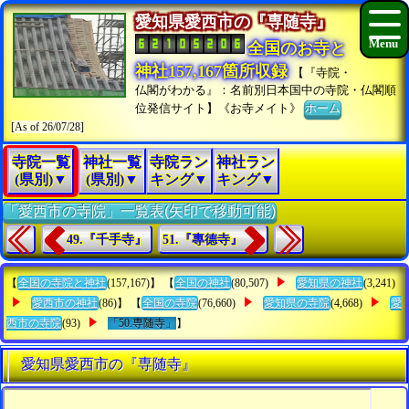
愛知県愛西市の『専随寺』
全国のお寺と
神社157,167箇所収録
【『寺院・
仏閣がわかる』：名前別日本国中の寺院・仏閣順
位発信サイト】《お寺メイト》
ホーム
[As of 26/07/28]
寺院一覧
神社一覧
寺院ラン
神社ラン
(県別)▼
(県別)▼
キング▼
キング▼
「愛西市の寺院」一覧表(矢印で移動可能)
49.『千手寺』
51.『專德寺』
【
全国の寺院と神社
(157,167)】 【
全国の神社
(80,507)
愛知県の神社
(3,241)
愛西市の神社
(86)】 【
全国の寺院
(76,660)
愛知県の寺院
(4,668)
愛
西市の寺院
(93)
「50.専随寺」
】
愛知県愛西市の『専随寺』