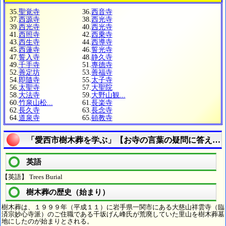
35.
聖覚寺
36.
西音寺
37.
西源寺
38.
西光寺
39.
西光寺
40.
西光寺
41.
西照寺
42.
西乗寺
43.
西生寺
44.
西導寺
45.
西蓮寺
46.
誓光寺
47.
誓入寺
48.
静久寺
49.
千手寺
51.
專德寺
52.
善定坊
53.
善福寺
54.
即隨寺
55.
太子寺
56.
太聖寺
57.
大聖院
58.
大法寺
59.
大野山観...
60.
竹泉山松...
61.
長楽寺
62.
長久寺
63.
長念寺
64.
道泉寺
65.
頓教寺
「愛西市樹木葬を学ぶ」【お寺の言葉の疑問に答える
英語
【英語】 Trees Burial
樹木葬の歴史（始まり）
樹木葬は、１９９９年（平成１１）に岩手県一関市にある大慈山祥雲寺（臨
済宗妙心寺派）のご住職である千坂げん峰氏が荒廃していた里山を樹木葬墓
地にしたのが始まりとされる。