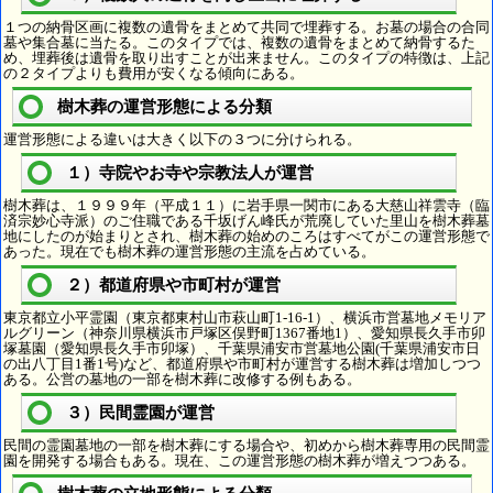
１つの納骨区画に複数の遺骨をまとめて共同で埋葬する。お墓の場合の合同
墓や集合墓に当たる。このタイプでは、複数の遺骨をまとめて納骨するた
め、埋葬後は遺骨を取り出すことが出来ません。このタイプの特徴は、上記
の２タイプよりも費用が安くなる傾向にある。
樹木葬の運営形態による分類
運営形態による違いは大きく以下の３つに分けられる。
１）寺院やお寺や宗教法人が運営
樹木葬は、１９９９年（平成１１）に岩手県一関市にある大慈山祥雲寺（臨
済宗妙心寺派）のご住職である千坂げん峰氏が荒廃していた里山を樹木葬墓
地にしたのが始まりとされ、樹木葬の始めのころはすべてがこの運営形態で
あった。現在でも樹木葬の運営形態の主流を占めている。
２）都道府県や市町村が運営
東京都立小平霊園（東京都東村山市萩山町1-16-1）、横浜市営墓地メモリア
ルグリーン（神奈川県横浜市戸塚区俣野町1367番地1）、愛知県長久手市卯
塚墓園（愛知県長久手市卯塚）、千葉県浦安市営墓地公園(千葉県浦安市日
の出八丁目1番1号)など、都道府県や市町村が運営する樹木葬は増加しつつ
ある。公営の墓地の一部を樹木葬に改修する例もある。
３）民間霊園が運営
民間の霊園墓地の一部を樹木葬にする場合や、初めから樹木葬専用の民間霊
園を開発する場合もある。現在、この運営形態の樹木葬が増えつつある。