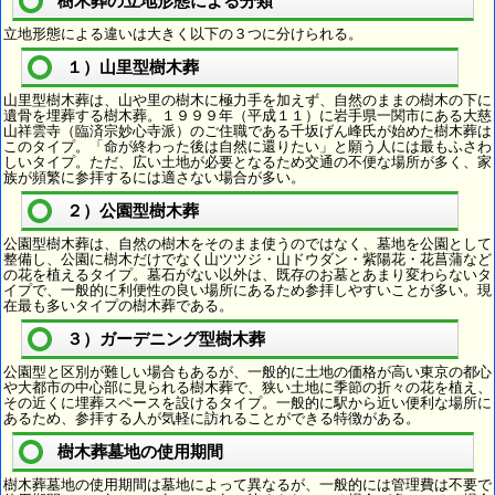
樹木葬の立地形態による分類
立地形態による違いは大きく以下の３つに分けられる。
１）山里型樹木葬
山里型樹木葬は、山や里の樹木に極力手を加えず、自然のままの樹木の下に
遺骨を埋葬する樹木葬。１９９９年（平成１１）に岩手県一関市にある大慈
山祥雲寺（臨済宗妙心寺派）のご住職である千坂げん峰氏が始めた樹木葬は
このタイプ。「命が終わった後は自然に還りたい」と願う人には最もふさわ
しいタイプ。ただ、広い土地が必要となるため交通の不便な場所が多く、家
族が頻繁に参拝するには適さない場合が多い。
２）公園型樹木葬
公園型樹木葬は、自然の樹木をそのまま使うのではなく、墓地を公園として
整備し、公園に樹木だけでなく山ツツジ・山ドウダン・紫陽花・花菖蒲など
の花を植えるタイプ。墓石がない以外は、既存のお墓とあまり変わらないタ
イプで、一般的に利便性の良い場所にあるため参拝しやすいことが多い。現
在最も多いタイプの樹木葬である。
３）ガーデニング型樹木葬
公園型と区別が難しい場合もあるが、一般的に土地の価格が高い東京の都心
や大都市の中心部に見られる樹木葬で、狭い土地に季節の折々の花を植え、
その近くに埋葬スペースを設けるタイプ。一般的に駅から近い便利な場所に
あるため、参拝する人が気軽に訪れることができる特徴がある。
樹木葬墓地の使用期間
樹木葬墓地の使用期間は墓地によって異なるが、一般的には管理費は不要で