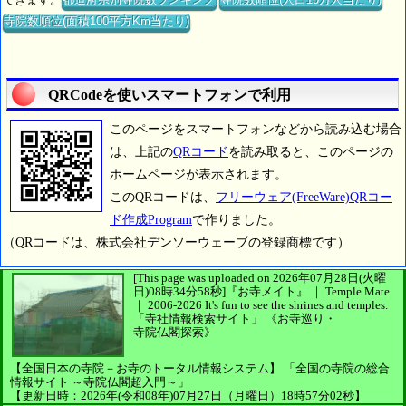
寺院数順位(面積100平方Km当たり)
QRCodeを使いスマートフォンで利用
このページをスマートフォンなどから読み込む場合
は、上記の
QRコード
を読み取ると、このページの
ホームページが表示されます。
このQRコードは、
フリーウェア(FreeWare)QRコー
ド作成Program
で作りました。
（QRコードは、株式会社デンソーウェーブの登録商標です）
[This page was uploaded on 2026年07月28日(火曜
日)08時34分58秒]
『お寺メイト』 ｜ Temple Mate
｜
2006-2026
It's fun to see
the shrines and temples.
「寺社情報検索サイト」
《お寺巡り・
寺院仏閣探索》
【全国日本の寺院－お寺のトータル情報システム】
「全国の寺院の総合
情報サイト ～寺院仏閣超入門～」
【更新日時：2026年(令和08年)07月27日（月曜日）18時57分02秒】