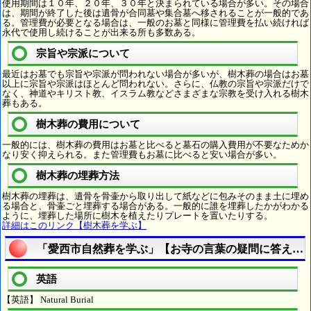
使用期間は１０年、２０年、３０年と決まられている場合が多い。その場合
は、期間が終了した後は遺骨が合同墓や集合墓へ移されることが一般的であ
る。管理費が必要となる場合は、一般のお墓と同様に管理費を払い続ければ
永代で使用し続けることが出来る所も多数ある。
宗旨や宗派について
最近はお墓でも宗旨や宗派が問われない場合が多いが、樹木葬の場合はお墓
以上に宗旨や宗派はほとんど問われない。さらに、仏教の宗旨や宗派だけで
なく、神道やキリスト教、イスラム教などさまざまな宗教を受け入れる樹木
葬もある。
樹木葬の費用について
一般的には、樹木葬の費用はお墓と比べると墓石の購入費用が不要なためか
なり安く抑えられる。また管理費もお墓に比べると安い場合が多い。
樹木葬の埋葬方法
樹木葬の埋葬は、遺骨を骨壷から取り出して紙などに包みそのまま土に埋め
る場合と、骨壷ごと埋葬する場合がある。一般的に誰を埋葬したかがわかる
ように、埋葬した場所に樹木を植えたりプレートを置いたりする。
詳細はこのリンク【樹木葬を学ぶ】
「愛西市自然葬を学ぶ」【お寺の言葉の疑問に答える
英語
【英語】 Natural Burial