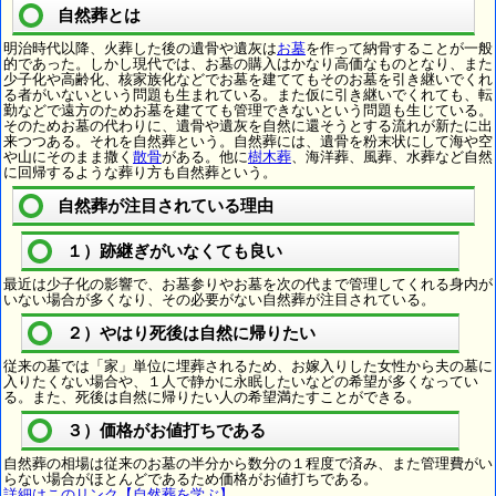
自然葬とは
明治時代以降、火葬した後の遺骨や遺灰は
お墓
を作って納骨することが一般
的であった。しかし現代では、お墓の購入はかなり高価なものとなり、また
少子化や高齢化、核家族化などでお墓を建ててもそのお墓を引き継いでくれ
る者がいないという問題も生まれている。また仮に引き継いでくれても、転
勤などで遠方のためお墓を建てても管理できないという問題も生じている。
そのためお墓の代わりに、遺骨や遺灰を自然に還そうとする流れが新たに出
来つつある。それを自然葬という。自然葬には、遺骨を粉末状にして海や空
や山にそのまま撒く
散骨
がある。他に
樹木葬
、海洋葬、風葬、水葬など自然
に回帰するような葬り方も自然葬という。
自然葬が注目されている理由
１）跡継ぎがいなくても良い
最近は少子化の影響で、お墓参りやお墓を次の代まで管理してくれる身内が
いない場合が多くなり、その必要がない自然葬が注目されている。
２）やはり死後は自然に帰りたい
従来の墓では「家」単位に埋葬されるため、お嫁入りした女性から夫の墓に
入りたくない場合や、１人で静かに永眠したいなどの希望が多くなってい
る。また、死後は自然に帰りたい人の希望満たすことができる。
３）価格がお値打ちである
自然葬の相場は従来のお墓の半分から数分の１程度で済み、また管理費がい
らない場合がほとんどであるため価格がお値打ちである。
詳細はこのリンク【自然葬を学ぶ】