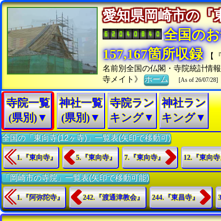
愛知県岡崎市の
全国のお
157,167箇所収録
【
名前別全国の仏閣・寺院統計情
寺メイト》
ホーム
[As of 26/07/28]
寺院一覧
神社一覧
寺院ラン
神社ラン
(県別)▼
(県別)▼
キング▼
キング▼
全国の「東向寺(12ヶ寺)」一覧表(矢印で移動可)
1.『東向寺』
5.『東向寺』
7.『東向寺』
12.『東向
「岡崎市の寺院」一覧表(矢印で移動可能)
1.『阿弥陀寺』
242.『渡通津教会』
244.『東昌寺』