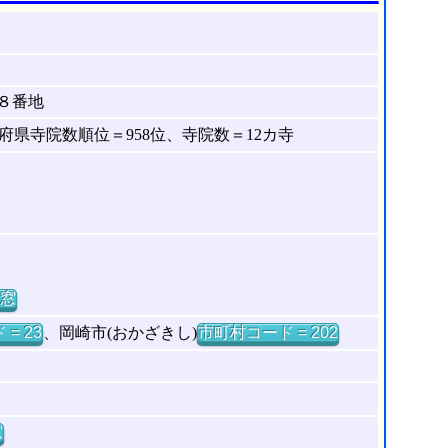
８番地
県寺院数順位＝958位、寺院数＝12カ寺
窓
= 23
、岡崎市(おかざきし)
市町村コード = 202
窓