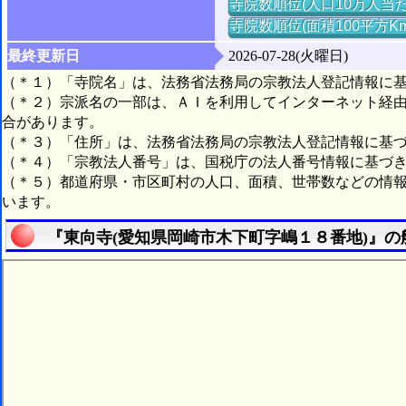
寺院数順位(人口10万人当た
寺院数順位(面積100平方K
最終更新日
2026-07-28(火曜日)
（＊１）「寺院名」は、法務省法務局の宗教法人登記情報に
（＊２）宗派名の一部は、ＡＩを利用してインターネット経
合があります。
（＊３）「住所」は、法務省法務局の宗教法人登記情報に基
（＊４）「宗教法人番号」は、国税庁の法人番号情報に基づ
（＊５）都道府県・市区町村の人口、面積、世帯数などの情
います。
『東向寺(愛知県岡崎市木下町字嶋１８番地)』の