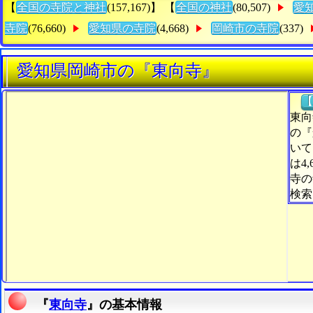
【
全国の寺院と神社
(157,167)】 【
全国の神社
(80,507)
愛
寺院
(76,660)
愛知県の寺院
(4,668)
岡崎市の寺院
(337)
愛知県岡崎市の『東向寺』
【
東向
の『
いて
は4
寺の
検索
『
東向寺
』の基本情報