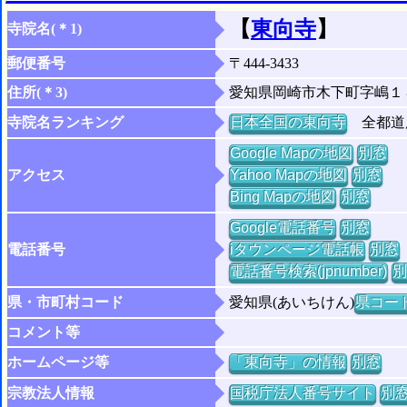
【
東向寺
】
寺院名(＊1)
郵便番号
〒444-3433
住所(＊3)
愛知県岡崎市木下町字嶋１
寺院名ランキング
日本全国の東向寺
全都道府
Google Mapの地図
別窓
アクセス
Yahoo Mapの地図
別窓
Bing Mapの地図
別窓
Google電話番号
別窓
電話番号
iタウンページ電話帳
別窓
電話番号検索(jpnumber)
別
県・市町村コード
愛知県(あいちけん)
県コード 
コメント等
ホームページ等
「東向寺」の情報
別窓
宗教法人情報
国税庁法人番号サイト
別