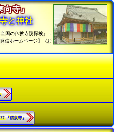
『東向寺』
寺と神社
『全国の仏教寺院探検』：
報発信ホームページ】《お
寺』
337.『渭泉寺』