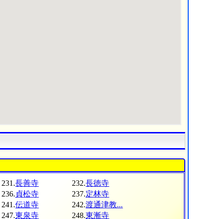
231.
長善寺
232.
長徳寺
236.
貞松寺
237.
定林寺
241.
伝道寺
242.
渡通津教...
247.
東泉寺
248.
東漸寺