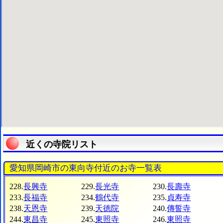
近くの寺院リスト
愛知県岡崎市の東向寺付近のお寺一覧表
228.
長興寺
229.
長光寺
230.
長壽寺
233.
長福寺
234.
鶴代寺
235.
貞寿寺
238.
天恩寺
239.
天徳院
240.
傳誓寺
244.
東昌寺
245.
東照寺
246.
東照寺