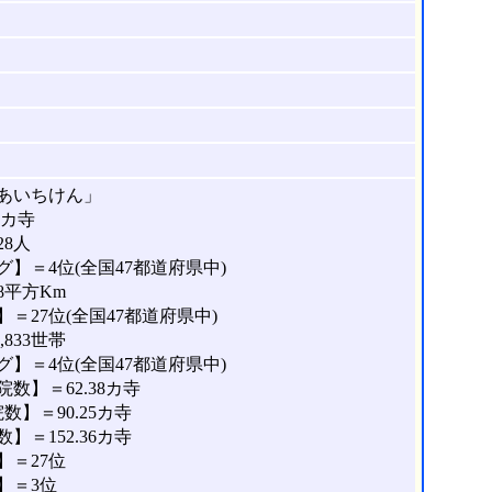
あいちけん」
8カ寺
28人
】＝4位(全国47都道府県中)
8平方Km
＝27位(全国47都道府県中)
833世帯
】＝4位(全国47都道府県中)
数】＝62.38カ寺
】＝90.25カ寺
＝152.36カ寺
＝27位
】＝3位