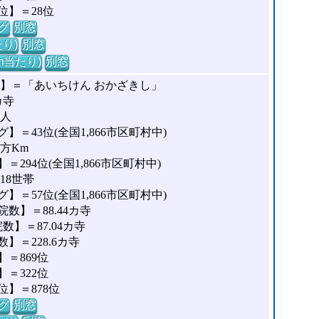
位】＝28位
グ
別窓
り)
別窓
m当たり)
別窓
な】＝「あいちけん おかざきし」
カ寺
1人
＝43位(全国1,866市区町村中)
平方Km
294位(全国1,866市区町村中)
18世帯
＝57位(全国1,866市区町村中)
数】＝88.44カ寺
】＝87.04カ寺
＝228.6カ寺
＝869位
＝322位
】＝878位
グ
別窓