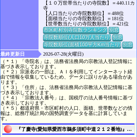
【１０万世帯当たりの寺院数】＝440.11カ
寺
【人口当たりの寺院数順位】＝488位
【面積当たりの寺院数順位】＝181位
【世帯数当たりの寺院数順位】＝421位
市区町村別寺院数ランキング
別窓
寺院数順位(人口10万人当たり)
別窓
寺院数順位(面積100平方Km当たり)
別窓
最終更新日
2026-07-28(火曜日)
（＊１）「寺院名」は、法務省法務局の宗教法人登記情報に
基づき表示しております。
（＊２）宗派名の一部は、ＡＩを利用してインターネット経
由で情報を収集しているため、データに誤りがある場合があ
ります。
（＊３）「住所」は、法務省法務局の宗教法人登記情報に基
づき表示しております。
（＊４）「宗教法人番号」は、国税庁の法人番号情報に基づ
き表示しております。
（＊５）都道府県・市区町村の人口、面積、世帯数などの情
報は、総務庁統計局の国勢調査データを基に計算していま
す。
『了慶寺(愛知県愛西市鵜多須町中道２１２番地)』の