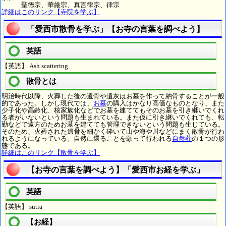
聖徳宗、華厳宗、真言律宗、律宗
詳細はこのリンク【寺院を学ぶ】
「愛西市散骨を学ぶ」【お寺の言葉を調べよう】
英語
【英語】 Ash scattering
散骨とは
明治時代以降、火葬した後の遺骨や遺灰はお墓を作って納骨することが一般
的であった。しかし現代では、
お墓
の購入はかなり高価なものとなり、また
少子化や高齢化、核家族化などでお墓を建ててもそのお墓を引き継いでくれ
る者がいないという問題も生まれている。また仮に引き継いでくれても、転
勤などで遠方のためお墓を建てても管理できないという問題も生じている。
そのため、火葬された遺骨を細かく砕いて山や海や川などにまく散骨が行わ
れるようになっている。自然に還ることを願って行われる
自然葬
の１つの形
態である。
詳細はこのリンク【散骨を学ぶ】
【お寺の言葉を調べよう】「愛西市お経を学ぶ」
英語
【英語】 sutra
【お経】