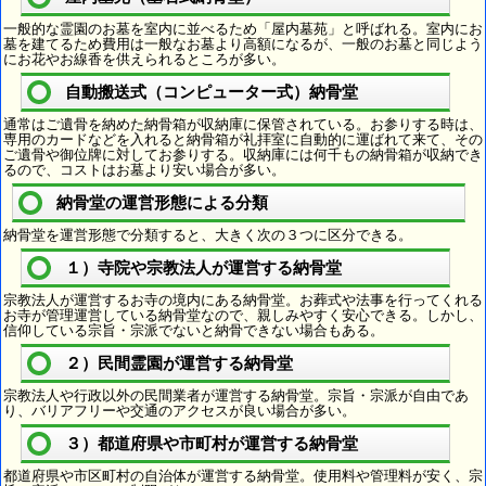
一般的な霊園のお墓を室内に並べるため「屋内墓苑」と呼ばれる。室内にお
墓を建てるため費用は一般なお墓より高額になるが、一般のお墓と同じよう
にお花やお線香を供えられるところが多い。
自動搬送式（コンピューター式）納骨堂
通常はご遺骨を納めた納骨箱が収納庫に保管されている。お参りする時は、
専用のカードなどを入れると納骨箱が礼拝室に自動的に運ばれて来て、その
ご遺骨や御位牌に対してお参りする。収納庫には何千もの納骨箱が収納でき
るので、コストはお墓より安い場合が多い。
納骨堂の運営形態による分類
納骨堂を運営形態で分類すると、大きく次の３つに区分できる。
１）寺院や宗教法人が運営する納骨堂
宗教法人が運営するお寺の境内にある納骨堂。お葬式や法事を行ってくれる
お寺が管理運営している納骨堂なので、親しみやすく安心できる。しかし、
信仰している宗旨・宗派でないと納骨できない場合もある。
２）民間霊園が運営する納骨堂
宗教法人や行政以外の民間業者が運営する納骨堂。宗旨・宗派が自由であ
り、バリアフリーや交通のアクセスが良い場合が多い。
３）都道府県や市町村が運営する納骨堂
都道府県や市区町村の自治体が運営する納骨堂。使用料や管理料が安く、宗