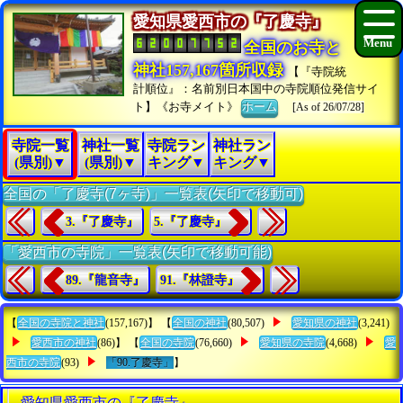
愛知県愛西市の『了慶寺』
全国のお寺と
神社157,167箇所収録
【『寺院統
計順位』：名前別日本国中の寺院順位発信サイ
ト】《お寺メイト》
ホーム
[As of 26/07/28]
寺院一覧
神社一覧
寺院ラン
神社ラン
(県別)▼
(県別)▼
キング▼
キング▼
全国の「了慶寺(7ヶ寺)」一覧表(矢印で移動可)
3.『了慶寺』
5.『了慶寺』
「愛西市の寺院」一覧表(矢印で移動可能)
89.『龍音寺』
91.『林證寺』
【
全国の寺院と神社
(157,167)】 【
全国の神社
(80,507)
愛知県の神社
(3,241)
愛西市の神社
(86)】 【
全国の寺院
(76,660)
愛知県の寺院
(4,668)
愛
西市の寺院
(93)
「90.了慶寺」
】
愛知県愛西市の『了慶寺』