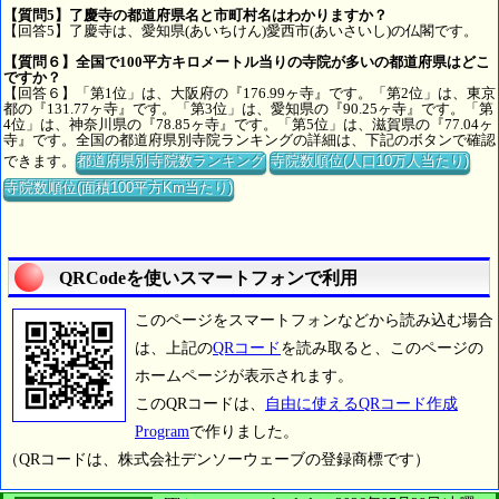
【質問5】了慶寺の都道府県名と市町村名はわかりますか？
【回答5】了慶寺は、愛知県(あいちけん)愛西市(あいさいし)の仏閣です。
【質問６】全国で100平方キロメートル当りの寺院が多いの都道府県はどこ
ですか？
【回答６】「第1位」は、大阪府の『176.99ヶ寺』です。「第2位」は、東京
都の『131.77ヶ寺』です。「第3位」は、愛知県の『90.25ヶ寺』です。「第
4位」は、神奈川県の『78.85ヶ寺』です。「第5位」は、滋賀県の『77.04ヶ
寺』です。全国の都道府県別寺院ランキングの詳細は、下記のボタンで確認
できます。
都道府県別寺院数ランキング
寺院数順位(人口10万人当たり)
寺院数順位(面積100平方Km当たり)
QRCodeを使いスマートフォンで利用
このページをスマートフォンなどから読み込む場合
は、上記の
QRコード
を読み取ると、このページの
ホームページが表示されます。
このQRコードは、
自由に使えるQRコード作成
Program
で作りました。
（QRコードは、株式会社デンソーウェーブの登録商標です）