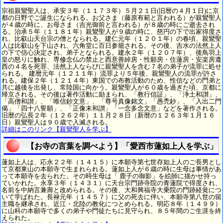
宗祖親鸞聖人は、承安３年（１１７３年）５月２１日(旧暦の４月１日)に京
都の日野でご誕生になられる。お父さま（藤原有範と言われる）が親鸞聖人
が４歳の時に、お母さま（吉光御前と言われる）が８歳の時にご逝去され
る。治承５年（１１８１年）親鸞聖人が９歳の時に、慈円の下で出家得度さ
れ、比叡山天台宗の僧となられる。建仁元年（１２０１年）の春頃、親鸞聖
人は比叡山を下山され、六角堂に百日参籠される。その後、吉水の法然上人
の下で信心決定され、弟子となられる。建永２年（１２０７年）、後鳥羽上
皇の怒りに触れ、専修念仏の禁止と西意善綽房・性願房・住蓮房・安楽房遵
西の４名を死罪、法然上人ならびに親鸞聖人を含む７名の弟子が流罪に処せ
られる。 建暦元年（１２１１年）流罪より５年後、親鸞聖人の流罪が許さ
れる。建保２年（１２１４年）東国での布教活動のため、性信などの門弟と
共に越後を出発し、常陸国に向かう。親鸞聖人が６０歳を過ぎた頃、京都に
帰京される。その後は著作活動に励まられ、「教行信証」、「浄土和讃」、
「高僧和讃」、「唯信鈔文意」、「尊号真像銘文」「愚禿鈔」、「入出二門
偈」「四十八誓願」、「正像末和讃」「一念多念文意」などを著作される。
旧暦の弘長２年（１２６２年）１１月２８日（新暦の１２６３年１月１６
日）親鸞聖人は９０歳で入滅される。
詳細はこのリンク【親鸞聖人を学ぶ】
【お寺の言葉を調べよう】「愛西市蓮如上人を学ぶ」
蓮如上人は、応永２２年（１４１５）に本願寺第七世存如上人のご長男とし
て京都東山の本願寺で生まれられる。蓮如上人が６歳の時に生母は事情があ
って本願寺を去られた。その時生母は「 鹿子の御影」を絵師に描かせ持っ
ていかれた。永享３年（１４３１）に天台宗門跡寺院の青蓮院で得度され、
名前を中納言兼壽と改められる。その後、大和興福寺大乗院の門跡経覚につ
いて学ばれた。長禄元年（１４５７）に父の死去に伴い、本願寺第八世の留
主職を継承され、近江・北陸の教化につとめられる。明応８年（１４９９）
に山科の本願寺で多くの弟子や門徒たちに見守られ、８５年間のご生涯を終
えられた。