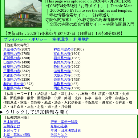
[This page was uploaded on 2026年07月28日(火曜
日)08時34分58秒]
『お寺メイト』 ｜ Temple Mate
｜
2006-2026
It's fun to see
the shrines and temples.
「寺社情報検索サイト」
《お寺巡り・
寺院仏閣探索》
【仏教寺院の高速情報検索】
「全国の寺院の総合情報サイト ～寺院仏閣超入門
～」
【更新日時：2026年(令和08年)07月27日（月曜日）19時58分08秒】
プライバシー・ポリシー
、
稼働環境
、
利用規約
【他府県の寺院】
東京都の寺
(2887)
神奈川県の寺
(1905)
新潟県の寺
(2795)
富山県の寺
(1604)
石川県の寺
(1380)
福井県の寺
(1687)
山梨県の寺
(1490)
長野県の寺
(1555)
岐阜県の寺
(2302)
静岡県の寺
(2602)
三重県の寺
(2342)
滋賀県の寺
(3095)
京都府の寺
(3031)
大阪府の寺
(3372)
兵庫県の寺
(3259)
奈良県の寺
(1799)
和歌山県の寺
(1573)
鳥取県の寺
(467)
島根県の寺
(1304)
岡山県の寺
(1380)
【仏教キーワード】：納骨堂・法名・墓じまい・お布施・角柱塔婆・個人墓・夫婦
墓・閉眼供養・散骨・開眼供養・仏縁・終活・改葬・仏事・墓相・分骨・御魂抜き・
僧侶派遣・家墓・自然葬・墓誌・法会・永代供養墓・寺院墓地・納骨室・合葬墓・戒
名・祥月命日・本堂・お堂・御々堂・月命日
クリックして追加情報を開く
【仏教関連用語】
日本国憲法
行年・享年一覧表
自然葬とは
今年の法事
お経って？
年忌・回忌法要計算
お墓・墓地の情報
散骨とは？