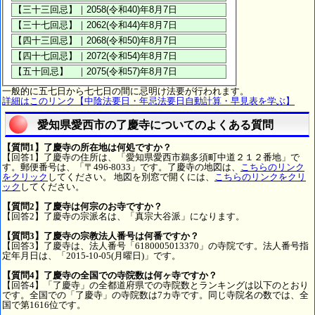
一般的に五七日から七七日の間に忌明け法要が行われます。
詳細はこのリンク【中陰法要日・年忌法要日自動計算・早見表を学ぶ】
愛知県愛西市の了慶寺についてのよくある質問
【質問1】了慶寺の所在地は何処ですか？
【回答1】了慶寺の住所は、「愛知県愛西市鵜多須町中道２１２番地」で
す。郵便番号は、「〒496-8033」です。了慶寺の地図は、
こちらのリンク
をクリック
してください。 地図を別窓で開くには、
こちらのリンクをクリ
ック
してください。
【質問2】了慶寺は何宗のお寺ですか？
【回答2】了慶寺の宗派名は、「真宗大谷派」になります。
【質問3】了慶寺の宗教法人番号は何番ですか？
【回答3】了慶寺は、法人番号「6180005013370」の寺院です。法人番号指
定年月日は、「2015-10-05(月曜日)」です。
【質問4】了慶寺の全国での寺院数は何ヶ寺ですか？
【回答4】「了慶寺」の全都道府県での寺院数とランキングは以下のとおり
です。全国での「了慶寺」の寺院数は7カ寺です。同じ寺院名の数では、全
国で第1616位です。