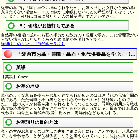
従来の墓では「家」単位に埋葬されるため、お嫁入りした女性から夫の墓に
入りたくない場合や、１人で静かに永眠したいなどの希望が多くなってい
る。また、死後は自然に帰りたい人の希望満たすことができる。
３）価格がお値打ちである
自然葬の相場は従来のお墓の半分から数分の１程度で済み、また管理費がい
らない場合がほとんどであるため価格がお値打ちである。
詳細はこのリンク【自然葬を学ぶ】
「愛西市お墓・霊園・墓石・永代供養墓を学ぶ」【お
英語
【英語】 Grave
お墓の歴史
現代のような墓石を使ったお墓が建てられ始めたのは江戸時代の元禄年間の
頃である。ただ当時は権力者などが中心で一般の人々には縁遠いものでし
た。一般の人々がお墓を建てられるようになったのは、昭和の初期から戦後
高度経済成長で人々が豊かになってからだと言われている。最近ではお墓の
代わりに納骨堂や自然葬(散骨、樹木葬、海洋葬)なども見られる。
お墓詣りの目的とは
多くの方がお墓参りの目的はご先祖さまに会いに行くことであり、お墓の前
で手を合わせることが先祖供養になると考えられています。先祖供養も間違