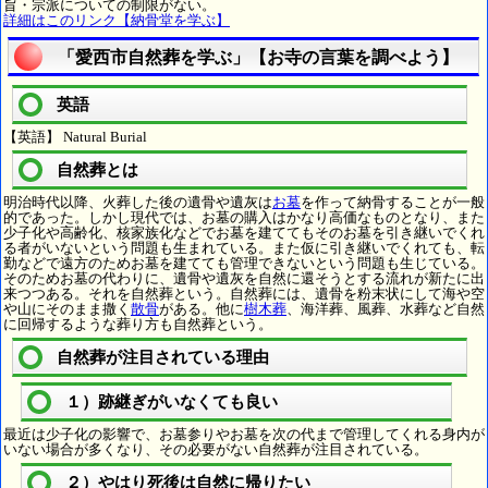
旨・宗派についての制限がない。
詳細はこのリンク【納骨堂を学ぶ】
「愛西市自然葬を学ぶ」【お寺の言葉を調べよう】
英語
【英語】 Natural Burial
自然葬とは
明治時代以降、火葬した後の遺骨や遺灰は
お墓
を作って納骨することが一般
的であった。しかし現代では、お墓の購入はかなり高価なものとなり、また
少子化や高齢化、核家族化などでお墓を建ててもそのお墓を引き継いでくれ
る者がいないという問題も生まれている。また仮に引き継いでくれても、転
勤などで遠方のためお墓を建てても管理できないという問題も生じている。
そのためお墓の代わりに、遺骨や遺灰を自然に還そうとする流れが新たに出
来つつある。それを自然葬という。自然葬には、遺骨を粉末状にして海や空
や山にそのまま撒く
散骨
がある。他に
樹木葬
、海洋葬、風葬、水葬など自然
に回帰するような葬り方も自然葬という。
自然葬が注目されている理由
１）跡継ぎがいなくても良い
最近は少子化の影響で、お墓参りやお墓を次の代まで管理してくれる身内が
いない場合が多くなり、その必要がない自然葬が注目されている。
２）やはり死後は自然に帰りたい