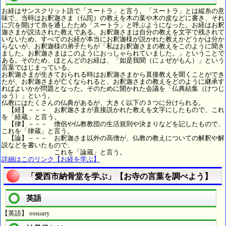
お経はサンスクリット語で「スートラ」と言う。「スートラ」とは縦糸の意
味で、当時はお釈迦さま（仏陀）の教えを木の葉や木の皮などに書き、それ
に穴を開けて糸を通したため「スートラ」と呼ぶようになった。お経はお釈
迦さまが説法された教えである。お釈迦さまは自分の教えを文字で残されて
いないため、すべてのお経が本当にお釈迦様が説かれた教えかどうかは分か
らないが、お釈迦様の弟子たちが「私はお釈迦さまの教えをこのように聞き
ました。お釈迦さまはこのようにおっしゃられていました。」ということで
ある。そのため、ほとんどのお経は、「如是我聞（にょぜがもん）」という
言葉ではじまっている。
お釈迦さまが生きておられる時はお釈迦さまから直接教えを聞くことができ
たが、お釈迦さまが亡くなられると、お釈迦さまの教えをどのように継承す
ればよいかが問題となった。そのために開かれた会議を「仏典結集（けつじ
ゅう）」という。
仏教にはたくさんの仏典があるが、大きく以下の３つに分けられる。
【経】－－－ お釈迦さまが直接説かれた教えを文字にしたもので、これ
を「経蔵」と言う。
【律】－－－ 僧侶や仏教教団の生活規則や決まりなどを記したもので、
これを「律蔵」と言う。
【論】－－－ お釈迦さま以外の高僧が、仏教の教えについての解釈や解
説などを書いたもので、
これを「論蔵」と言う。
詳細はこのリンク【お経を学ぶ】
「愛西市納骨堂を学ぶ」【お寺の言葉を調べよう】
英語
【英語】 ossuary