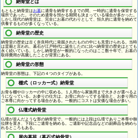
納骨堂とは
もともと納骨堂は
お墓
に遺骨を納骨するまでの間、一時的に遺骨を保管する
場所であった。そのため遺骨を預かる期間も決まっている場合が多かった。
しかし現代の納骨堂は、完全にお墓の代わりとして、恒久的に遺骨を納めて
供養するものが多くなっている。
納骨堂の歴史
納骨堂の歴史は古く奈良時代に発掘されたものの中にも見受けられる。当時
は霊廟と言われ、墓石が江戸時代に誕生したのに比べ納骨堂の歴史はとても
永く続いている。しかし納骨堂が一般的になったのはここ数十年で、お墓の
取得費用が高騰したことが背景にある。
納骨堂の形態
納骨堂の形態は、下記の４つのタイプがある。
棚式（ロッカー式）納骨堂
お骨を棚やロッカーの中に収める。１人用から家族用まで大きさが選べるよ
うになっている。お参りの仕方は、お骨に向かってする場合と、お参り用の
ご本尊に向かってする場合がある。一般的にコストは安価な場合が多い。
仏壇式納骨堂
仏壇が並んだような形の納骨堂で、一般的には上段は仏壇でありご本尊や御
位牌を置き、下段にご遺骨を納める。ご遺影や記念品などの副葬品を納めら
れるところもある。
屋内墓苑（墓石式納骨堂）