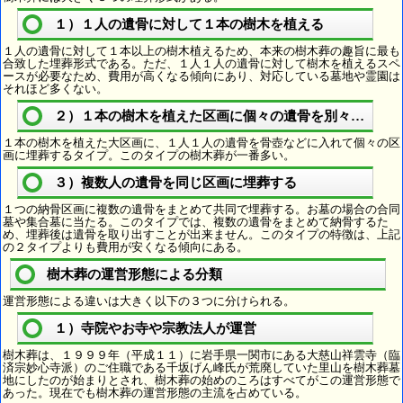
１）１人の遺骨に対して１本の樹木を植える
１人の遺骨に対して１本以上の樹木植えるため、本来の樹木葬の趣旨に最も
合致した埋葬形式である。ただ、１人１人の遺骨に対して樹木を植えるスペ
ースが必要なため、費用が高くなる傾向にあり、対応している墓地や霊園は
それほど多くない。
２）１本の樹木を植えた区画に個々の遺骨を別々に埋葬
１本の樹木を植えた大区画に、１人１人の遺骨を骨壺などに入れて個々の区
画に埋葬するタイプ。このタイプの樹木葬が一番多い。
３）複数人の遺骨を同じ区画に埋葬する
１つの納骨区画に複数の遺骨をまとめて共同で埋葬する。お墓の場合の合同
墓や集合墓に当たる。このタイプでは、複数の遺骨をまとめて納骨するた
め、埋葬後は遺骨を取り出すことが出来ません。このタイプの特徴は、上記
の２タイプよりも費用が安くなる傾向にある。
樹木葬の運営形態による分類
運営形態による違いは大きく以下の３つに分けられる。
１）寺院やお寺や宗教法人が運営
樹木葬は、１９９９年（平成１１）に岩手県一関市にある大慈山祥雲寺（臨
済宗妙心寺派）のご住職である千坂げん峰氏が荒廃していた里山を樹木葬墓
地にしたのが始まりとされ、樹木葬の始めのころはすべてがこの運営形態で
あった。現在でも樹木葬の運営形態の主流を占めている。