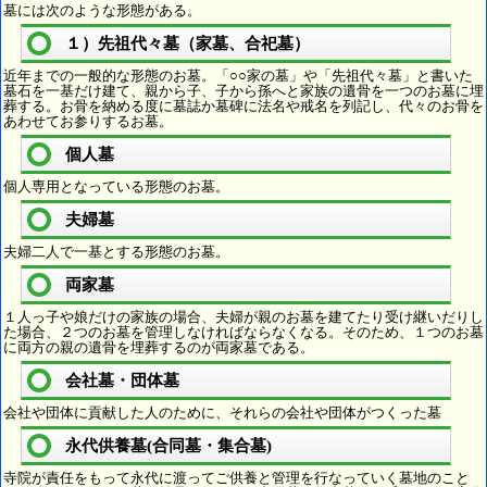
墓には次のような形態がある。
１）先祖代々墓（家墓、合祀墓）
近年までの一般的な形態のお墓。「○○家の墓」や「先祖代々墓」と書いた
墓石を一基だけ建て、親から子、子から孫へと家族の遺骨を一つのお墓に埋
葬する。お骨を納める度に墓誌か墓碑に法名や戒名を列記し、代々のお骨を
あわせてお参りするお墓。
個人墓
個人専用となっている形態のお墓。
夫婦墓
夫婦二人で一基とする形態のお墓。
両家墓
１人っ子や娘だけの家族の場合、夫婦が親のお墓を建てたり受け継いだりし
た場合、２つのお墓を管理しなければならなくなる。そのため、１つのお墓
に両方の親の遺骨を埋葬するのが両家墓である。
会社墓・団体墓
会社や団体に貢献した人のために、それらの会社や団体がつくった墓
永代供養墓(合同墓・集合墓)
寺院が責任をもって永代に渡ってご供養と管理を行なっていく墓地のこと