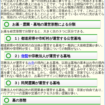
いではありませんが、第一の目的はお墓に参りすることでご先祖さまを通し
て私たちが仏教の教えに出会うことです。つまり我々は煩悩の中でしか生き
ることのできない自分に気づき、我々のいのちが無限の智慧と無限の慈悲を
お持ちの阿弥陀仏に生かされている事実に目覚めることです。これにより、
阿弥陀仏に帰依し念仏することによって、今生きているいのちに光があてら
れ、現在のいのちが充実したものとなるのです。
お墓・霊園・墓地の運営形態による分類
お墓を経営形態で分類すると、大きく次の３つに区分できる。
１）都道府県や市町村が運営する公営墓地
都道府県や市区町村の自治体が運営する墓地で一般的に大規模霊園が多い。
使用料や管理料が安く、宗旨・宗派についての制限がない。
２）
寺院
や宗教法人が運営する墓地
宗教法人が運営する
お寺
の境内にある墓地。以前は墓地の基本はお寺の境内
であり、お墓のイメージとして最も定着している形である。お葬式や法事を
行ってくれるお寺が管理運営している墓地なので、親しみやすく安心してお
墓を建てることができる。しかし、信仰している宗旨・宗派でないとお墓を
建てれない場合もあり、お墓のデザインに制約がある場合もある。
３）民間霊園が運営する墓地
宗教法人や行政以外の民間業者が運営する墓地。宗旨・宗派が自由であり、
バリアフリーの霊園や交通のアクセスが良い霊園が多い。
墓の形態