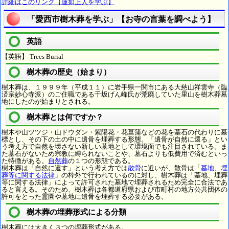
詳細はこのリンク【蓮如上人を学ぶ】
「愛西市樹木葬を学ぶ」【お寺の言葉を調べよう】
英語
【英語】 Trees Burial
樹木葬の歴史（始まり）
樹木葬は、１９９９年（平成１１）に岩手県一関市にある大慈山祥雲寺（臨
済宗妙心寺派）のご住職である千坂げん峰氏が荒廃していた里山を樹木葬墓
地にしたのが始まりとされる。
樹木葬とは何ですか？
樹木や山ツツジ・山ドウダン・紫陽花・花菖蒲などの花を墓石の代わりに墓
標とし、その下の土の中に遺骨を埋葬する形態。「遺骨が自然に還る」とい
う考え方で自然を壊さない新しい墓地として環境面でも注目されている。ま
た墓石がないため宗教に縛られないことや、墓石よりも低費用で済むといっ
た特徴がある。
自然葬
の１つの形態である。
樹木葬は「自然に還す」という考え方では
散骨
に近いが、散骨は「
墓地、埋
葬等に関する法律
」の枠外で行われているのに対し、樹木葬は「墓地、埋葬
等に関する法律」によって許可された墓地で埋葬されるため完全に合法であ
ると言える。そのため、樹木葬は各都道府県および市町村の地方公共団体の
許可をとった霊園や墓地に遺骨を埋葬する必要がある。
樹木葬の埋葬形式による分類
樹木葬には大きく３つの埋葬形式がある。