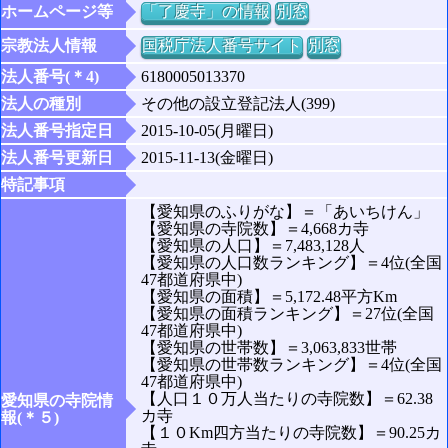
ホームページ等
「了慶寺」の情報
別窓
宗教法人情報
国税庁法人番号サイト
別窓
法人番号(＊4)
6180005013370
法人の種別
その他の設立登記法人(399)
法人番号指定日
2015-10-05(月曜日)
法人番号更新日
2015-11-13(金曜日)
特記事項
【愛知県のふりがな】＝「あいちけん」
【愛知県の寺院数】＝4,668カ寺
【愛知県の人口】＝7,483,128人
【愛知県の人口数ランキング】＝4位(全国
47都道府県中)
【愛知県の面積】＝5,172.48平方Km
【愛知県の面積ランキング】＝27位(全国
47都道府県中)
【愛知県の世帯数】＝3,063,833世帯
【愛知県の世帯数ランキング】＝4位(全国
47都道府県中)
【人口１０万人当たりの寺院数】＝62.38
愛知県の寺院情
カ寺
報(＊５)
【１０Km四方当たりの寺院数】＝90.25カ