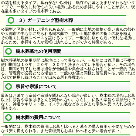
の花を植えるタイプ。墓石がない以外は、既存のお墓とあまり変わらないタ
イプで、一般的に利便性の良い場所にあるため参拝しやすいことが多い。現
在最も多いタイプの樹木葬である。
３）ガーデニング型樹木葬
公園型と区別が難しい場合もあるが、一般的に土地の価格が高い東京の都心
や大都市の中心部に見られる樹木葬で、狭い土地に季節の折々の花を植え、
その近くに埋葬スペースを設けるタイプ。一般的に駅から近い便利な場所に
あるため、参拝する人が気軽に訪れることができる特徴がある。
樹木葬墓地の使用期間
樹木葬墓地の使用期間は墓地によって異なるが、一般的には管理費は不要で
使用期間は１０年、２０年、３０年と決まられている場合が多い。その場合
は、期間が終了した後は遺骨が合同墓や集合墓へ移されることが一般的であ
る。管理費が必要となる場合は、一般のお墓と同様に管理費を払い続ければ
永代で使用し続けることが出来る所も多数ある。
宗旨や宗派について
最近はお墓でも宗旨や宗派が問われない場合が多いが、樹木葬の場合はお墓
以上に宗旨や宗派はほとんど問われない。さらに、仏教の宗旨や宗派だけで
なく、神道やキリスト教、イスラム教などさまざまな宗教を受け入れる樹木
葬もある。
樹木葬の費用について
一般的には、樹木葬の費用はお墓と比べると墓石の購入費用が不要なためか
なり安く抑えられる。また管理費もお墓に比べると安い場合が多い。