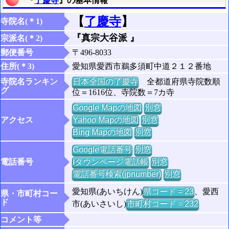
『
了慶寺
』の基本情報
【
了慶寺
】
寺院名(＊1)
『真宗大谷派 』
宗派名(＊2)
郵便番号
〒496-8033
住所(＊3)
愛知県愛西市鵜多須町中道２１２番地
寺院名ランキン
日本全国の了慶寺
全都道府県寺院数順
グ
位＝1616位、寺院数＝7カ寺
Google Mapの地図
別窓
アクセス
Yahoo Mapの地図
別窓
Bing Mapの地図
別窓
Google電話番号
別窓
電話番号
iタウンページ電話帳
別窓
電話番号検索(jpnumber)
別窓
愛知県(あいちけん)
県コード = 23
、愛西
県・市町村コー
ド
市(あいさいし)
市町村コード = 232
コメント等