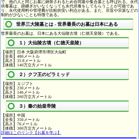
で、他の人と同じお墓に納骨されるため合同墓や集合墓とも呼ばれる。永代
供養墓は、跡継ぎがいなくなっても永代供養をしてもらうことが可能であ
り、永代使用料や管理費が比較的安い利点がある。また、宗旨や宗派などの
制約が少ないことも特徴である。
世界三大陵墓とは - 世界最長のお墓は日本にある
世界最長のお墓は、日本にある大仙陵古墳（仁徳天皇陵）である。
１）大仙陵古墳（仁徳天皇陵）
【場所】日本 大阪府堺市堺区大仙町
【全長】486メートル
【高さ】35.8メートル
【体積】140万立方メートル
２）クフ王のピラミッド
【場所】エジプト
【全長】230メートル
【高さ】146メートル
【体積】260万立方メートル
３）秦の始皇帝陵
【場所】中国
【全長】350メートル
【高さ】76メートル
【体積】300万立方メートル
詳細はこのリンク【お墓を学ぶ】