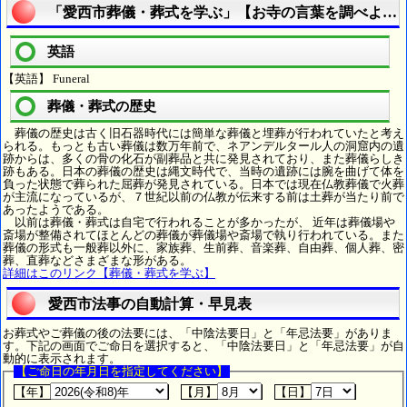
「愛西市葬儀・葬式を学ぶ」【お寺の言葉を調べよう
英語
【英語】 Funeral
葬儀・葬式の歴史
葬儀の歴史は古く旧石器時代には簡単な葬儀と埋葬が行われていたと考え
られる。もっとも古い葬儀は数万年前で、ネアンデルタール人の洞窟内の遺
跡からは、多くの骨の化石が副葬品と共に発見されており、また葬儀らしき
跡もある。日本の葬儀の歴史は縄文時代で、当時の遺跡には腕を曲げて体を
負った状態で葬られた屈葬が発見されている。日本では現在仏教葬儀で火葬
が主流になっているが、７世紀以前の仏教が伝来する前は土葬が当たり前で
あったようである。
以前は葬儀・葬式は自宅で行われることが多かったが、 近年は葬儀場や
斎場が整備されてほとんどの葬儀が葬儀場や斎場で執り行われている。また
葬儀の形式も一般葬以外に、家族葬、生前葬、音楽葬、自由葬、個人葬、密
葬、直葬などさまざまな形がある。
詳細はこのリンク【葬儀・葬式を学ぶ】
愛西市法事の自動計算・早見表
お葬式やご葬儀の後の法要には、「中陰法要日」と「年忌法要」がありま
す。下記の画面でご命日を選択すると、「中陰法要日」と「年忌法要」が自
動的に表示されます。
【ご命日の年月日を指定してください】
【年】
【月】
【日】