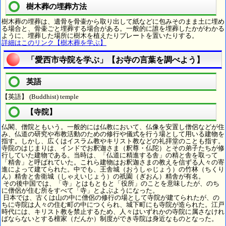
樹木葬の埋葬方法
樹木葬の埋葬は、遺骨を骨壷から取り出して紙などに包みそのまま土に埋め
る場合と、骨壷ごと埋葬する場合がある。一般的に誰を埋葬したかがわかる
ように、埋葬した場所に樹木を植えたりプレートを置いたりする。
詳細はこのリンク【樹木葬を学ぶ】
「愛西市寺院を学ぶ」【お寺の言葉を調べよう】
英語
【英語】 (Buddhist) temple
【寺院】
仏閣、僧院ともいう。一般的には仏教において、仏像を安置し僧侶などが住
み、仏道の研究や布教活動のための修行や儀式を行う場として用いる建物を
指す。しかし、広くはイスラム教やキリスト教などの礼拝堂のことも指す。
寺院のはじまりは、インドでお釈迦さま（釈尊・仏陀）とその弟子たちが修
行していた建物である。当時は、「仏道に精進する舎」の精と舎を取って
「精舎」と呼ばれていた。これら建物はお釈迦さまの教えを信ずる人々の寄
進によって建てられた。中でも、王舎城（おうしゃじょう）の竹林（ちくり
ん）精舎と舎衛城（しゃえいじょう）の祇園（ぎおん）精舎が有名。
その後中国では、「寺」とはもともと「役所」のことを意味したが、のち
に僧侶が住む所をすべて「寺」とよぶようになった。
日本では、古くは山の中に僧侶の修行の場として寺院が建てられたが、の
ちに寺院は人々の住む町の中につくられ、城下町にも寺院が造られた。江戸
時代には、キリスト教を禁止するため、人々はいずれかの寺院に属さなけれ
ばならないとする檀家（だんか）制度ができ寺院は身近なものとなった。