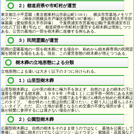
２）都道府県や市町村が運営
東京都立小平霊園（東京都東村山市萩山町1-16-1）、横浜市営墓地メモリア
ルグリーン（神奈川県横浜市戸塚区俣野町1367番地1）、愛知県長久手市卯
塚墓園（愛知県長久手市卯塚）、千葉県浦安市営墓地公園(千葉県浦安市日
の出八丁目1番1号)など、都道府県や市町村が運営する樹木葬は増加しつつ
ある。公営の墓地の一部を樹木葬に改修する例もある。
３）民間霊園が運営
民間の霊園墓地の一部を樹木葬にする場合や、初めから樹木葬専用の民間霊
園を開発する場合もある。現在、この運営形態の樹木葬が増えつつある。
樹木葬の立地形態による分類
立地形態による違いは大きく以下の３つに分けられる。
１）山里型樹木葬
山里型樹木葬は、山や里の樹木に極力手を加えず、自然のままの樹木の下に
遺骨を埋葬する樹木葬。１９９９年（平成１１）に岩手県一関市にある大慈
山祥雲寺（臨済宗妙心寺派）のご住職である千坂げん峰氏が始めた樹木葬は
このタイプ。「命が終わった後は自然に還りたい」と願う人には最もふさわ
しいタイプ。ただ、広い土地が必要となるため交通の不便な場所が多く、家
族が頻繁に参拝するには適さない場合が多い。
２）公園型樹木葬
公園型樹木葬は、自然の樹木をそのまま使うのではなく、墓地を公園として
整備し、公園に樹木だけでなく山ツツジ・山ドウダン・紫陽花・花菖蒲など