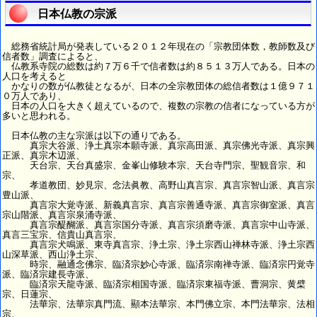
日本仏教の宗派
総務省統計局が発表している２０１２年現在の「宗教団体数，教師数及び
信者数」調査によると、
仏教系寺院の総数は約７万６千で信者数は約８５１３万人である。日本の
人口を考えると
かなりの数が仏教徒となるが、日本の全宗教団体の総信者数は１億９７１
０万人であり、
日本の人口を大きく超えているので、複数の宗教の信者になっている方が
多いと思われる。
日本仏教の主な宗派は以下の通りである。
真宗大谷派、浄土真宗本願寺派、真宗高田派、真宗佛光寺派、真宗興
正派、真宗木辺派、
天台宗、天台真盛宗、金峯山修験本宗、天台寺門宗、聖観音宗、和
宗、
孝道教団、妙見宗、念法眞教、高野山真言宗、真言宗智山派、真言宗
豊山派、
真言宗大覚寺派、新義真言宗、真言宗善通寺派、真言宗御室派、真言
宗山階派、真言宗泉涌寺派、
真言宗醍醐派、真言宗国分寺派、真言宗須磨寺派、真言宗中山寺派、
真言三宝宗、信貴山真言宗、
真言宗犬鳴派、東寺真言宗、浄土宗、浄土宗西山禅林寺派、浄土宗西
山深草派、西山浄土宗、
時宗、融通念佛宗、臨済宗妙心寺派、臨済宗南禅寺派、臨済宗円覚寺
派、臨済宗建長寺派、
臨済宗天龍寺派、臨済宗相国寺派、臨済宗東福寺派、曹洞宗、黄檗
宗、日蓮宗、
法華宗、法華宗真門流、顯本法華宗、本門佛立宗、本門法華宗、法相
宗、