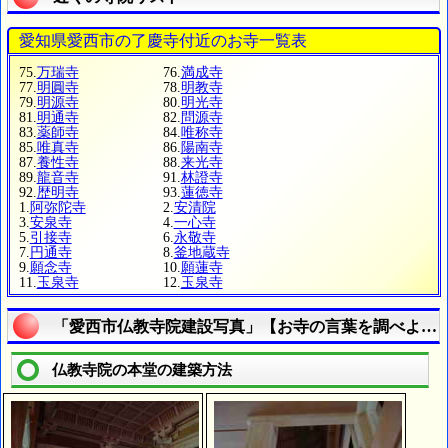
愛知県愛西市の了慶寺付近のお寺一覧表
75.
万瑞寺
76.
満成寺
77.
明圓寺
78.
明教寺
79.
明源寺
80.
明光寺
81.
明通寺
82.
問源寺
83.
薬師寺
84.
唯称寺
85.
唯真寺
86.
陽南寺
87.
養性寺
88.
来光寺
89.
龍音寺
91.
林證寺
92.
歴明寺
93.
蓮徳寺
1.
阿弥陀寺
2.
安清院
3.
安泉寺
4.
一心寺
5.
引接寺
6.
永敬寺
7.
円通寺
8.
釜地蔵寺
9.
願念寺
10.
願蓮寺
11.
玉泉寺
12.
玉泉寺
「愛西市仏教寺院建設写真」【お寺の言葉を調べよう
仏教寺院の本堂の建築方法