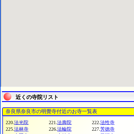
近くの寺院リスト
奈良県奈良市の明覺寺付近のお寺一覧表
220.
法光院
221.
法壽院
222.
法性寺
225.
法林寺
226.
法輪院
227.
芳徳寺