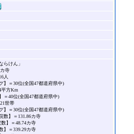
窓
ならけん」
9カ寺
16人
】＝30位(全国47都道府県中)
4平方Km
＝40位(全国47都道府県中)
21世帯
】＝30位(全国47都道府県中)
】＝131.86カ寺
】＝48.74カ寺
＝339.29カ寺