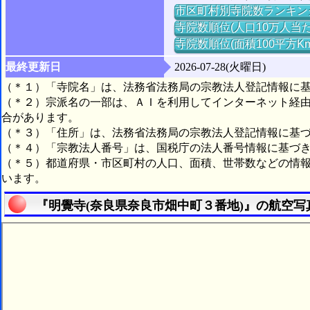
市区町村別寺院数ランキン
寺院数順位(人口10万人当た
寺院数順位(面積100平方K
最終更新日
2026-07-28(火曜日)
（＊１）「寺院名」は、法務省法務局の宗教法人登記情報に
（＊２）宗派名の一部は、ＡＩを利用してインターネット経
合があります。
（＊３）「住所」は、法務省法務局の宗教法人登記情報に基
（＊４）「宗教法人番号」は、国税庁の法人番号情報に基づ
（＊５）都道府県・市区町村の人口、面積、世帯数などの情
います。
『明覺寺(奈良県奈良市畑中町３番地)』の航空写