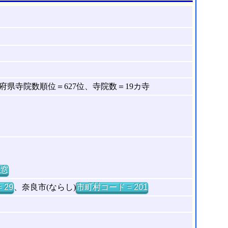
県寺院数順位＝627位、寺院数＝19カ寺
窓
 29
、奈良市(ならし)
市町村コード = 201