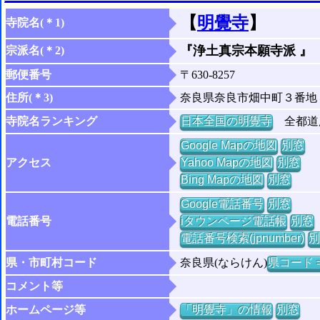
【
明覺寺
】
寺院名(＊1)
『浄土真宗本願寺派 』
宗派名(＊2)
郵便番号
〒630-8257
住所(＊3)
奈良県奈良市畑中町３番地
寺院名ランキング
日本全国の明覺寺
全都道府
Google Mapの地図
別窓
アクセス
Yahoo Mapの地図
別窓
Bing Mapの地図
別窓
Google電話番号
別窓
電話番号
iタウンページ電話帳
別窓
電話番号検索(jpnumber)
別
県・市町村コード
奈良県(ならけん)
県コード =
コメント等
ホームページ等
「明覺寺」の情報
別窓