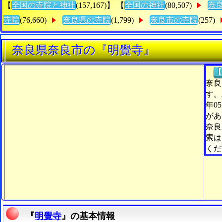
【
全国の寺院と神社
(157,167)】 【
全国の神社
(80,507)
奈
寺院
(76,660)
奈良県の寺院
(1,799)
奈良市の寺院
(257)
奈良県奈良市の『明覺寺』
【
奈良
す。
年0
があ
奈良
索は
くだ
『
明覺寺
』の基本情報