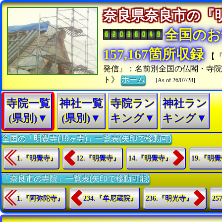
奈良県奈良市の
全国のお
157,167箇所収録
【
発信』：名前別全国の仏閣・寺
ト》
ホーム
[As of 26/07/28]
寺院一覧
神社一覧
寺院ラン
神社ラン
(県別)▼
(県別)▼
キング▼
キング▼
全国の「明覺寺(19ヶ寺)」一覧表(矢印で移動可)
1.『明覺寺』
12.『明覺寺』
14.『明覺寺』
19.『明
「奈良市の寺院」一覧表(矢印で移動可能)
1.『阿弥陀寺』
234.『牟尼蔵院』
236.『明光寺』
2