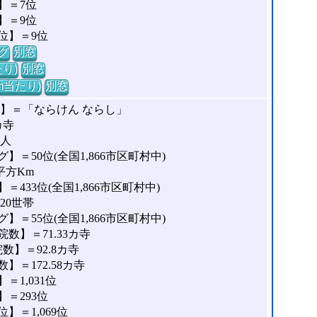
】＝7位
】＝9位
位】＝9位
グ
別窓
り)
別窓
m当たり)
別窓
】＝「ならけん ならし」
カ寺
0人
＝50位(全国1,866市区町村中)
平方Km
433位(全国1,866市区町村中)
20世帯
＝55位(全国1,866市区町村中)
数】＝71.33カ寺
】＝92.8カ寺
＝172.58カ寺
1,031位
＝293位
＝1,069位