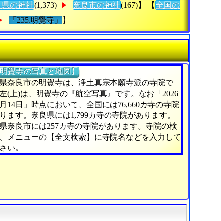
良県の神社
(1,373)
奈良市の神社
(167)】 【
全国の
「235.明覺寺」
】
明覺寺の写真と地図】
県奈良市の明覺寺は、浄土真宗本願寺派の寺院で
左(上)は、明覺寺の『航空写真』です。なお「2026
5月14日」時点において、全国には76,660カ寺の寺院
ります。奈良県には1,799カ寺の寺院があります。
県奈良市には257カ寺の寺院があります。寺院の検
、メニューの【全文検索】に寺院名などを入力して
さい。