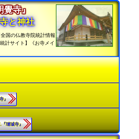
『明覺寺』
寺と神社
『全国の仏教寺院統計情報
院統計サイト】《お寺メイ
覺寺』
57.『璉珹寺』