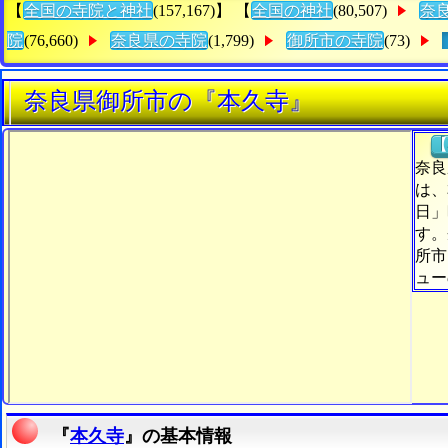
【
全国の寺院と神社
(157,167)】 【
全国の神社
(80,507)
奈
院
(76,660)
奈良県の寺院
(1,799)
御所市の寺院
(73)
奈良県御所市の『本久寺』
【
奈良
は、
日」
す。
所市
ュー
『
本久寺
』の基本情報