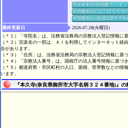
市区町村別寺院数ランキン
寺院数順位(人口10万人当た
寺院数順位(面積100平方K
最終更新日
2026-07-28(火曜日)
（＊１）「寺院名」は、法務省法務局の宗教法人登記情報に
（＊２）宗派名の一部は、ＡＩを利用してインターネット経
合があります。
（＊３）「住所」は、法務省法務局の宗教法人登記情報に基
（＊４）「宗教法人番号」は、国税庁の法人番号情報に基づ
（＊５）都道府県・市区町村の人口、面積、世帯数などの情
います。
『本久寺(奈良県御所市大字名柄３２４番地)』の