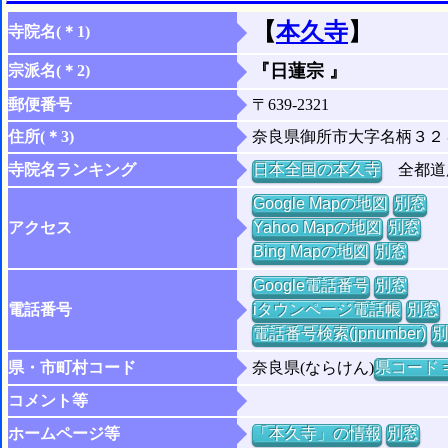
【
本久寺
】
寺院名(＊1)
『日蓮宗 』
宗派名(＊2)
郵便番号
〒639-2321
住所(＊3)
奈良県御所市大字名柄３２
寺院名ランキング
日本全国の本久寺
全都道府
Google Mapの地図
別窓
アクセス
Yahoo Mapの地図
別窓
Bing Mapの地図
別窓
Google電話番号
別窓
電話番号
iタウンページ電話帳
別窓
電話番号検索(jpnumber)
別
県・市町村コード
奈良県(ならけん)
県コード =
コメント等
ホームページ等
「本久寺」の情報
別窓