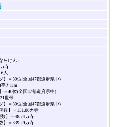
窓
ならけん」
9カ寺
16人
】＝30位(全国47都道府県中)
4平方Km
＝40位(全国47都道府県中)
21世帯
】＝30位(全国47都道府県中)
】＝131.86カ寺
】＝48.74カ寺
＝339.29カ寺