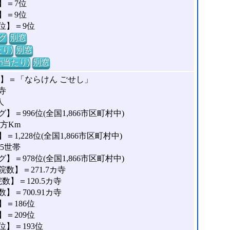
】＝7位
】＝9位
位】＝9位
グ
別窓
り)
別窓
m当たり)
別窓
】＝「ならけん ごせし」
寺
人
＝996位(全国1,866市区町村中)
平方Km
,228位(全国1,866市区町村中)
15世帯
＝978位(全国1,866市区町村中)
数】＝271.7カ寺
】＝120.5カ寺
＝700.91カ寺
＝186位
＝209位
】＝193位