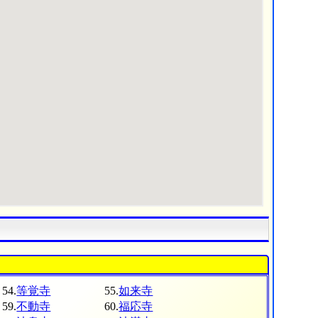
54.
等覚寺
55.
如来寺
59.
不動寺
60.
福応寺