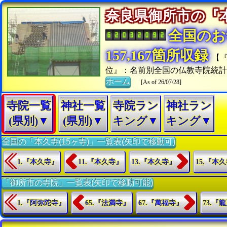
奈良県御所市の
全国のお
157,167箇所収録
【
位』：名前別全国の仏教寺院統
ホーム
[As of 26/07/28]
寺院一覧
神社一覧
寺院ラン
神社ラン
(県別)▼
(県別)▼
キング▼
キング▼
全国の「本久寺(15ヶ寺)」一覧表(矢印で移動可)
1.『本久寺』
11.『本久寺』
13.『本久寺』
15.『本
「御所市の寺院」一覧表(矢印で移動可能)
1.『阿弥陀寺』
65.『法満寺』
67.『萬福寺』
73.『