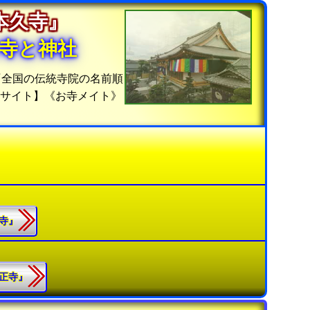
『本久寺』
寺と神社
『全国の伝統寺院の名前順
計サイト】《お寺メイト》
久寺』
龍正寺』