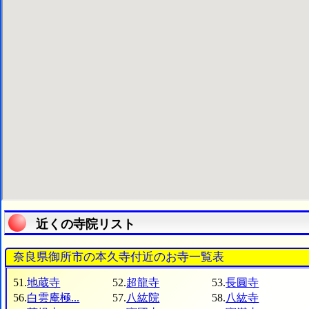
近くの寺院リスト
奈良県御所市の本久寺付近のお寺一覧表
51.
地蔵寺
52.
超龍寺
53.
長圓寺
56.
白雲庵極...
57.
八紘院
58.
八紘寺