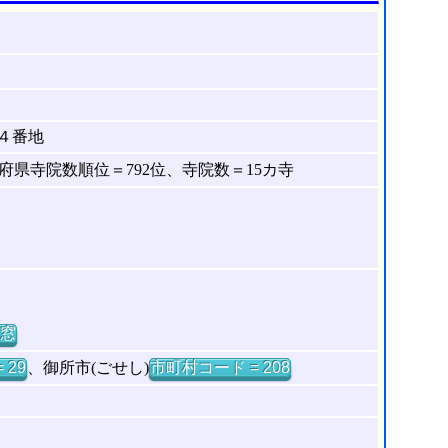
４番地
県寺院数順位＝792位、寺院数＝15カ寺
窓
 29
、御所市(ごせし)
市町村コード = 208