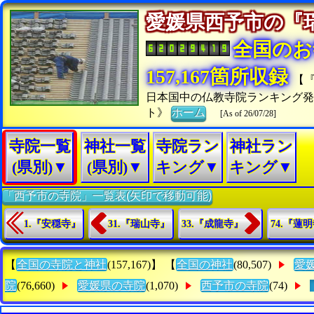
愛媛県西予市の
全国のお
157,167箇所収録
【
日本国中の仏教寺院ランキング発
ト》
ホーム
[As of 26/07/28]
寺院一覧
神社一覧
寺院ラン
神社ラン
(県別)▼
(県別)▼
キング▼
キング▼
「西予市の寺院」一覧表(矢印で移動可能)
1.『安穏寺』
31.『瑞山寺』
33.『成龍寺』
74.『蓮
【
全国の寺院と神社
(157,167)】 【
全国の神社
(80,507)
愛
院
(76,660)
愛媛県の寺院
(1,070)
西予市の寺院
(74)