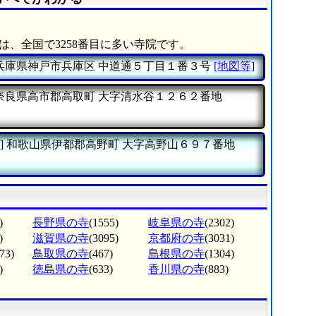
は、全国で3258番目に多い寺院です。
兵庫県神戸市兵庫区
中道通５丁目１番３号
[地図等]
奈良県高市郡高取町
大字清水谷１２６２番地
]
和歌山県伊都郡高野町
大字高野山６９７番地
)
長野県の寺
(1555)
岐阜県の寺
(2302)
)
滋賀県の寺
(3095)
京都府の寺
(3031)
73)
鳥取県の寺
(467)
島根県の寺
(1304)
)
徳島県の寺
(633)
香川県の寺
(883)