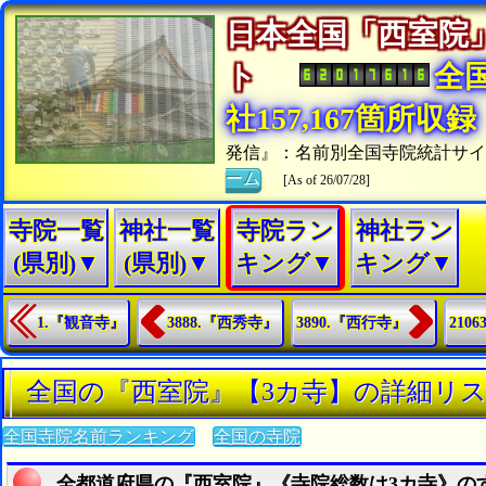
日本全国「西室院
ト
全
社157,167箇所収録
発信』：名前別全国寺院統計サ
ーム
[As of 26/07/28]
寺院一覧
神社一覧
寺院ラン
神社ラン
(県別)▼
(県別)▼
キング▼
キング▼
1.『観音寺』
3888.『西秀寺』
3890.『西行寺』
210
全国の『西室院』【3カ寺】の詳細リ
全国寺院名前ランキング
全国の寺院
全都道府県の『西室院』《寺院総数は3カ寺》の