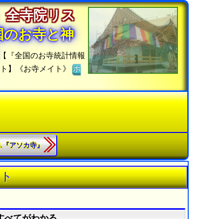
」全寺院リス
国のお寺と神
【『全国のお寺統計情報
イト】《お寺メイト》
ホ
63.『アソカ寺』
スト
すべてがわかる