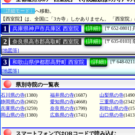
〔詳細モード〕
へ移動。
【西室院】は、全国に「3カ寺」しかありません。 「西室院」
1
[詳細]
兵庫県神戸市兵庫区 西室院
[〒652-0801]
2
[詳細]
奈良県高市郡高取町 西室院
[〒635-0103]
[地図等]
3
[詳細]
和歌山県伊都郡高野町 西室院
[〒648-0211
[地図等]
県別寺院の一覧表
石川県の寺
(1380)
福井県の寺
(1687)
山梨県の寺
(1490
静岡県の寺
(2602)
愛知県の寺
(4668)
三重県の寺
(2342
兵庫県の寺
(3259)
奈良県の寺
(1799)
和歌山県の寺
(15
岡山県の寺
(1380)
広島県の寺
(1741)
山口県の寺
(1413
スマートフォンではQRコードで読み込む