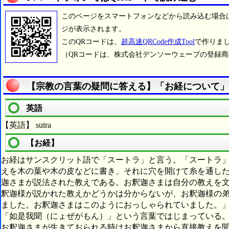
このページをスマートフォンなどから読み込む場合
ジが表示されます。
このQRコードは、
超高速QRCode作成Tool
で作りま
（QRコードは、株式会社デンソーウェーブの登録
【宗教の言葉の疑問に答える】「お経について」
英語
【英語】 sutra
【お経】
お経はサンスクリット語で「スートラ」と言う。「スートラ
えを木の葉や木の皮などに書き、それに穴を開けて糸を通し
迦さまが説法された教えである。お釈迦さまは自分の教えを
釈迦様が説かれた教えかどうかは分からないが、お釈迦様の
ました。お釈迦さまはこのようにおっしゃられていました。
「如是我聞（にょぜがもん）」という言葉ではじまっている
お釈迦さまが生きておられる時はお釈迦さまから直接教えを