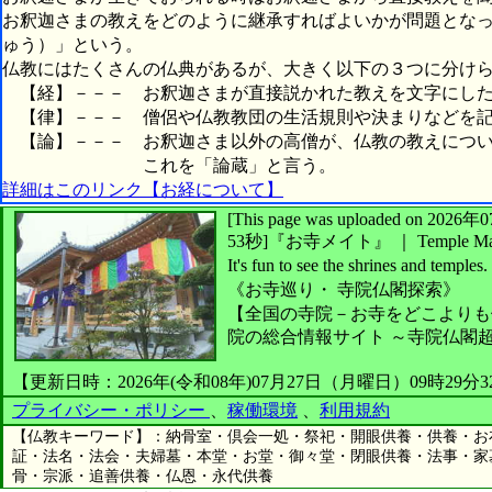
お釈迦さまの教えをどのように継承すればよいかが問題とな
ゅう）」という。
仏教にはたくさんの仏典があるが、大きく以下の３つに分け
【経】－－－ お釈迦さまが直接説かれた教えを文字にした
【律】－－－ 僧侶や仏教教団の生活規則や決まりなどを記
【論】－－－ お釈迦さま以外の高僧が、仏教の教えについ
これを「論蔵」と言う。
詳細はこのリンク【お経について】
[This page was uploaded on 2
53秒]
『お寺メイト』 ｜ Temple Ma
It's fun to see
the shrines and temples.
《お寺巡り・
寺院仏閣探索》
【全国の寺院－お寺をどこよりも
院の総合情報サイト ～寺院仏閣
【更新日時：2026年(令和08年)07月27日（月曜日）09時29分
プライバシー・ポリシー
、
稼働環境
、
利用規約
【仏教キーワード】：納骨室・倶会一処・祭祀・開眼供養・供養・お
証・法名・法会・夫婦墓・本堂・お堂・御々堂・閉眼供養・法事・家
骨・宗派・追善供養・仏恩・永代供養