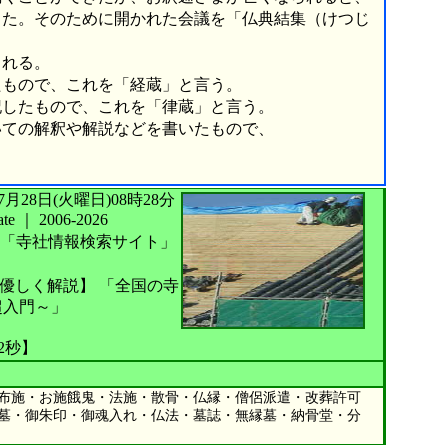
った。そのために開かれた会議を「仏典結集（けつじ
られる。
もので、これを「経蔵」と言う。
したもので、これを「律蔵」と言う。
ての解釈や解説などを書いたもので、
026年07月28日(火曜日)08時28分
te
｜
2006-2026
「寺社情報検索サイト」
優しく解説】
「全国の寺
超入門～」
32秒】
布施・お施餓鬼・法施・散骨・仏縁・僧侶派遣・改葬許可
墓・御朱印・御魂入れ・仏法・墓誌・無縁墓・納骨堂・分