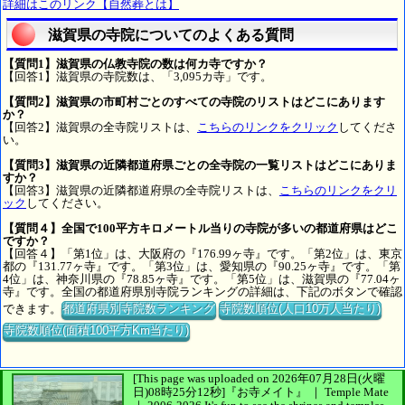
詳細はこのリンク【自然葬とは】
滋賀県の寺院についてのよくある質問
【質問1】滋賀県の仏教寺院の数は何カ寺ですか？
【回答1】滋賀県の寺院数は、「3,095カ寺」です。
【質問2】滋賀県の市町村ごとのすべての寺院のリストはどこにあります
か？
【回答2】滋賀県の全寺院リストは、
こちらのリンクをクリック
してくださ
い。
【質問3】滋賀県の近隣都道府県ごとの全寺院の一覧リストはどこにありま
すか？
【回答3】滋賀県の近隣都道府県の全寺院リストは、
こちらのリンクをクリ
ック
してください。
【質問４】全国で100平方キロメートル当りの寺院が多いの都道府県はどこ
ですか？
【回答４】「第1位」は、大阪府の『176.99ヶ寺』です。「第2位」は、東京
都の『131.77ヶ寺』です。「第3位」は、愛知県の『90.25ヶ寺』です。「第
4位」は、神奈川県の『78.85ヶ寺』です。「第5位」は、滋賀県の『77.04ヶ
寺』です。全国の都道府県別寺院ランキングの詳細は、下記のボタンで確認
できます。
都道府県別寺院数ランキング
寺院数順位(人口10万人当たり)
寺院数順位(面積100平方Km当たり)
[This page was uploaded on 2026年07月28日(火曜
日)08時25分12秒]
『お寺メイト』 ｜ Temple Mate