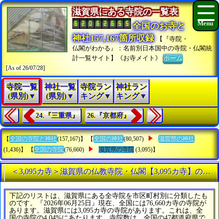
滋賀県にある寺院の一覧表
全国のお寺と
神社157,167箇所収録
【『寺院・
仏閣がわかる』：名前別日本国中の寺院・仏閣統
計一覧サイト】《お寺メイト》
ホーム
[As of 26/07/28]
寺院一覧
神社一覧
寺院ラン
神社ラン
(県別)▼
(県別)▼
キング▼
キング▼
24.『三重県』
26.『京都府』
【
全国の寺院と神社
(157,167)】 【
全国の神社
(80,507)
滋賀県の神社
(1,436)】 【
全国の寺院
(76,660)
滋賀県の寺院
(3,095)】
＜3,095カ寺＞滋賀県の仏教寺院・仏閣【3,095カ寺】のす
下記のリストは、滋賀県にある全寺院を市区町村別に分類したも
のです。『2026年06月25日』現在、全国には76,660カ寺の寺院が
あります。滋賀県には3,095カ寺の寺院があります。これは、全
国の寺院の4.04%にあたります。寺院数は、全国の47都道府県で