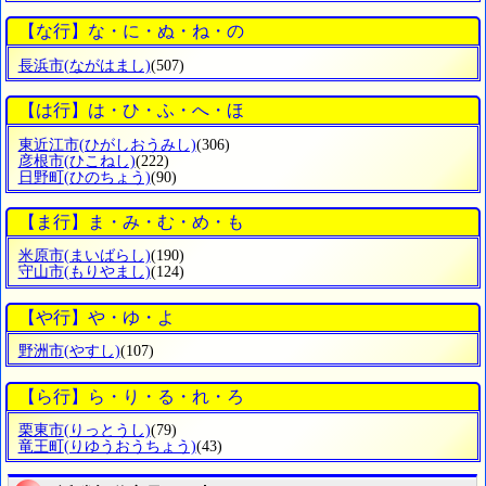
【な行】な・に・ぬ・ね・の
長浜市
(ながはまし)
(507)
【は行】は・ひ・ふ・へ・ほ
東近江市
(ひがしおうみし)
(306)
彦根市
(ひこねし)
(222)
日野町
(ひのちょう)
(90)
【ま行】ま・み・む・め・も
米原市
(まいばらし)
(190)
守山市
(もりやまし)
(124)
【や行】や・ゆ・よ
野洲市
(やすし)
(107)
【ら行】ら・り・る・れ・ろ
栗東市
(りっとうし)
(79)
竜王町
(りゆうおうちょう)
(43)