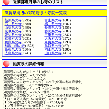
近隣都道府県のお寺のリスト
滋賀県周辺の都道府県の寺院一覧表
新潟県の寺
(2795)
富山県の寺
(1604)
石川県の寺
(1380)
福井県の寺
(1687)
山梨県の寺
(1490)
長野県の寺
(1555)
岐阜県の寺
(2302)
静岡県の寺
(2602)
愛知県の寺
(4668)
三重県の寺
(2342)
京都府の寺
(3031)
大阪府の寺
(3372)
兵庫県の寺
(3259)
奈良県の寺
(1799)
和歌山県の寺
(1573)
鳥取県の寺
(467)
島根県の寺
(1304)
岡山県の寺
(1380)
広島県の寺
(1741)
山口県の寺
(1413)
滋賀県の詳細情報
【滋賀県のふりがな】＝「しがけん」
【滋賀県の寺院数】＝3,095カ寺
【滋賀県の人口】＝1,412,916人
【滋賀県の人口数ランキング】＝26位(全国47都道府県中)
【滋賀県の面積】＝4,017.38平方Km
【滋賀県の面積ランキング】＝38位(全国47都道府県中)
【滋賀県の世帯数】＝537,550世帯
【滋賀県の世帯数ランキング】＝29位(全国47都道府県中)
【人口１０万人当たりの寺院数】＝219.05カ寺
【１０Km四方当たりの寺院数】＝77.04カ寺
【１０万世帯当たりの寺院数】＝575.76カ寺