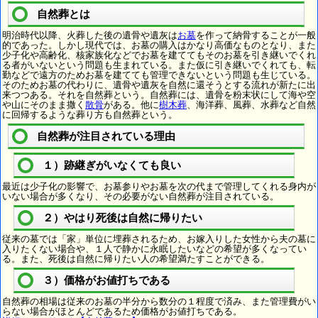
自然葬とは
明治時代以降、火葬した後の遺骨や遺灰は
お墓
を作って納骨することが一般
的であった。しかし現代では、お墓の購入はかなり高価なものとなり、また
少子化や高齢化、核家族化などでお墓を建ててもそのお墓を引き継いでくれ
る者がいないという問題も生まれている。また仮に引き継いでくれても、転
勤などで遠方のためお墓を建てても管理できないという問題も生じている。
そのためお墓の代わりに、遺骨や遺灰を自然に還そうとする流れが新たに出
来つつある。それを自然葬という。自然葬には、遺骨を粉末状にして海や空
や山にそのまま撒く
散骨
がある。他に
樹木葬
、海洋葬、風葬、水葬など自然
に回帰するような葬り方も自然葬という。
自然葬が注目されている理由
１）跡継ぎがいなくても良い
最近は少子化の影響で、お墓参りやお墓を次の代まで管理してくれる身内が
いない場合が多くなり、その必要がない自然葬が注目されている。
２）やはり死後は自然に帰りたい
従来の墓では「家」単位に埋葬されるため、お嫁入りした女性から夫の墓に
入りたくない場合や、１人で静かに永眠したいなどの希望が多くなってい
る。また、死後は自然に帰りたい人の希望満たすことができる。
３）価格がお値打ちである
自然葬の相場は従来のお墓の半分から数分の１程度で済み、また管理費がい
らない場合がほとんどであるため価格がお値打ちである。