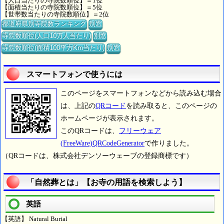
【人口当たりの寺院数順位】＝1位
【面積当たりの寺院数順位】＝5位
【世帯数当たりの寺院数順位】＝2位
都道府県別寺院数ランキング
別窓
寺院数順位(人口10万人当たり)
別窓
寺院数順位(面積100平方Km当たり)
別窓
スマートフォンで使うには
このページをスマートフォンなどから読み込む場合
は、上記の
QRコード
を読み取ると、このページの
ホームページが表示されます。
このQRコードは、
フリーウェア
(FreeWare)QRCodeGenerator
で作りました。
（QRコードは、株式会社デンソーウェーブの登録商標です）
「自然葬とは」【お寺の用語を検索しよう】
英語
【英語】 Natural Burial