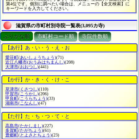
第4位です。個別に調べたい場合は、メニューの【全文検索】に
キーワードを入力してください。
滋賀県の市町村別寺院一覧表(3,095カ寺)
ぶりがな順
市町村コード順
寺院件数順
【あ行】あ・い・う・え・お
愛荘町
(あいしょうちょう)
(71)
近江八幡市
(おうみはちまんし)
(208)
大津市
(おおつし)
(441)
【か行】か・き・く・け・こ
草津市
(くさつし)
(110)
甲賀市
(こうかし)
(206)
甲良町
(こうらちょう)
(33)
湖南市
(こなんし)
(47)
【た行】た・ち・つ・て・と
高島市
(たかしまし)
(227)
多賀町
(たがちょう)
(61)
豊郷町
(とよさとちょう)
(23)