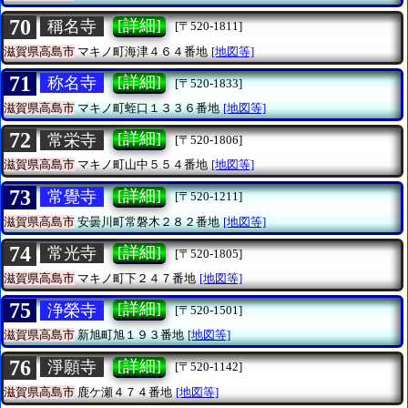
70
[詳細]
稱名寺
[〒520-1811]
滋賀県高島市
マキノ町海津４６４番地
[地図等]
71
[詳細]
称名寺
[〒520-1833]
滋賀県高島市
マキノ町蛭口１３３６番地
[地図等]
72
[詳細]
常栄寺
[〒520-1806]
滋賀県高島市
マキノ町山中５５４番地
[地図等]
73
[詳細]
常覺寺
[〒520-1211]
滋賀県高島市
安曇川町常磐木２８２番地
[地図等]
74
[詳細]
常光寺
[〒520-1805]
滋賀県高島市
マキノ町下２４７番地
[地図等]
75
[詳細]
浄榮寺
[〒520-1501]
滋賀県高島市
新旭町旭１９３番地
[地図等]
76
[詳細]
淨願寺
[〒520-1142]
滋賀県高島市
鹿ケ瀬４７４番地
[地図等]