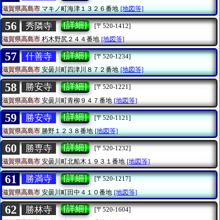
滋賀県高島市
マキノ町海津１３２６番地
[地図等]
56
[詳細]
秀隣寺
[〒520-1412]
滋賀県高島市
朽木野尻２４４番地
[地図等]
57
[詳細]
什善寺
[〒520-1234]
滋賀県高島市
安曇川町四津川８７２番地
[地図等]
58
[詳細]
勝安寺
[〒520-1221]
滋賀県高島市
安曇川町青柳９４７番地
[地図等]
59
[詳細]
勝安寺
[〒520-1121]
滋賀県高島市
勝野１２３８番地
[地図等]
60
[詳細]
勝専寺
[〒520-1232]
滋賀県高島市
安曇川町北船木１９３１番地
[地図等]
61
[詳細]
勝満寺
[〒520-1217]
滋賀県高島市
安曇川町田中４１０番地
[地図等]
62
[詳細]
勝林寺
[〒520-1604]