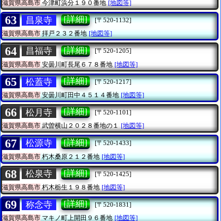
滋賀県高島市
今津町浜分１９０番地
[地図等]
63
[詳細]
昌泉寺
[〒520-1132]
滋賀県高島市
拝戸２３２番地
[地図等]
64
[詳細]
昌福寺
[〒520-1205]
滋賀県高島市
安曇川町長尾６７８番地
[地図等]
65
[詳細]
松蓋寺
[〒520-1217]
滋賀県高島市
安曇川町田中４５１４番地
[地図等]
66
[詳細]
松月寺
[〒520-1101]
滋賀県高島市
武曽横山２０２８番地の１
[地図等]
67
[詳細]
松源寺
[〒520-1433]
滋賀県高島市
朽木桑原２１２番地
[地図等]
68
[詳細]
松泉寺
[〒520-1425]
滋賀県高島市
朽木栃生１９８番地
[地図等]
69
[詳細]
称念寺
[〒520-1831]
滋賀県高島市
マキノ町上開田９６番地
[地図等]