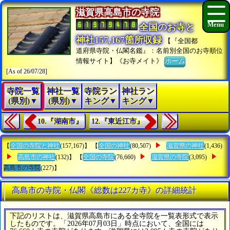
滋賀県高島市の寺院
全国のお寺と
神社157,167箇所収録
【『全国都
道府県寺院・仏閣名鑑』：名前別全国のお寺順位
情報サイト】《お寺メイト》
ホーム
[As of 26/07/28]
寺院一覧
神社一覧
寺院ラン
神社ラン
(県別)▼
(県別)▼
キング▼
キング▼
10.『湖南市』
12.『東近江市』
【
全国の寺院と神社
(157,167)】 【
全国の神社
(80,507)
滋賀県の神社
(1,436)
高島市の神社
(132)】 【
全国の寺院
(76,660)
滋賀県の寺院
(3,095)
高島市の寺院
(227)】
高島市の寺院・仏閣《総数は227カ寺》の詳細統計
下記のリストは、滋賀県高島市にある全寺院を一覧表形式で表示
したものです。「2026年07月03日」時点において、全国には