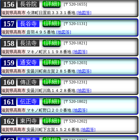
156
[詳細]
長谷院
[〒520-1655]
滋賀県高島市
今津町日置前３３３１番地
[地図等]
157
[詳細]
長谷寺
[〒520-1131]
滋賀県高島市
音羽４９５番地
[地図等]
158
[詳細]
長法寺
[〒520-1821]
滋賀県高島市
マキノ町沢１１９８番地
[地図等]
159
[詳細]
通安寺
[〒520-1203]
滋賀県高島市
安曇川町南古賀２８５番地
[地図等]
160
[詳細]
傳正寺
[〒520-1231]
滋賀県高島市
安曇川町川島１４２８番地
[地図等]
161
[詳細]
伝正寺
[〒520-1802]
滋賀県高島市
マキノ町野口２００番地
[地図等]
162
[詳細]
東円寺
[〒520-1202]
滋賀県高島市
安曇川町下古賀１５２６番地
[地図等]