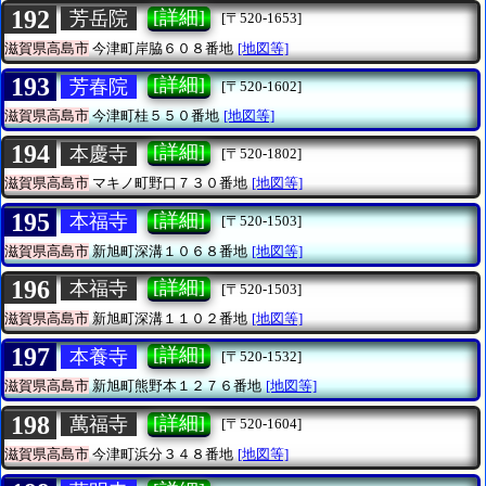
192
[詳細]
芳岳院
[〒520-1653]
滋賀県高島市
今津町岸脇６０８番地
[地図等]
193
[詳細]
芳春院
[〒520-1602]
滋賀県高島市
今津町桂５５０番地
[地図等]
194
[詳細]
本慶寺
[〒520-1802]
滋賀県高島市
マキノ町野口７３０番地
[地図等]
195
[詳細]
本福寺
[〒520-1503]
滋賀県高島市
新旭町深溝１０６８番地
[地図等]
196
[詳細]
本福寺
[〒520-1503]
滋賀県高島市
新旭町深溝１１０２番地
[地図等]
197
[詳細]
本養寺
[〒520-1532]
滋賀県高島市
新旭町熊野本１２７６番地
[地図等]
198
[詳細]
萬福寺
[〒520-1604]
滋賀県高島市
今津町浜分３４８番地
[地図等]