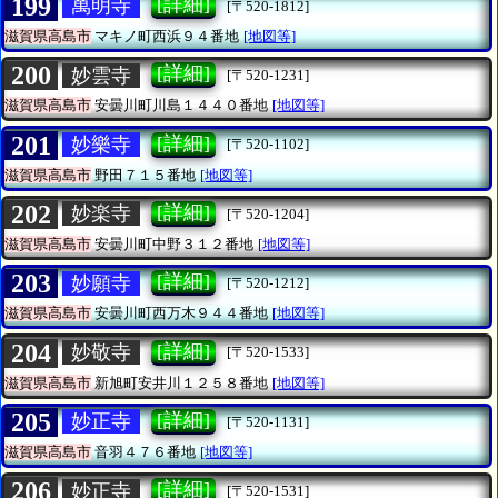
199
[詳細]
萬明寺
[〒520-1812]
滋賀県高島市
マキノ町西浜９４番地
[地図等]
200
[詳細]
妙雲寺
[〒520-1231]
滋賀県高島市
安曇川町川島１４４０番地
[地図等]
201
[詳細]
妙樂寺
[〒520-1102]
滋賀県高島市
野田７１５番地
[地図等]
202
[詳細]
妙楽寺
[〒520-1204]
滋賀県高島市
安曇川町中野３１２番地
[地図等]
203
[詳細]
妙願寺
[〒520-1212]
滋賀県高島市
安曇川町西万木９４４番地
[地図等]
204
[詳細]
妙敬寺
[〒520-1533]
滋賀県高島市
新旭町安井川１２５８番地
[地図等]
205
[詳細]
妙正寺
[〒520-1131]
滋賀県高島市
音羽４７６番地
[地図等]
206
[詳細]
妙正寺
[〒520-1531]