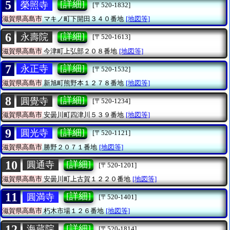
5
[詳細]
榮照寺
[〒520-1832]
滋賀県高島市
マキノ町下開田３４０番地
[地図等]
6
[詳細]
永壽院
[〒520-1613]
滋賀県高島市
今津町上弘部２０８番地
[地図等]
7
[詳細]
永正寺
[〒520-1532]
滋賀県高島市
新旭町熊野本１２７８番地
[地図等]
8
[詳細]
圓覺寺
[〒520-1234]
滋賀県高島市
安曇川町四津川５３９番地
[地図等]
9
[詳細]
圓光寺
[〒520-1121]
滋賀県高島市
勝野２０７１番地
[地図等]
10
[詳細]
圓通寺
[〒520-1201]
滋賀県高島市
安曇川町上古賀１２２０番地
[地図等]
11
[詳細]
圓満寺
[〒520-1401]
滋賀県高島市
朽木市場１２６番地
[地図等]
12
[詳細]
海蔵院
[〒520-1814]