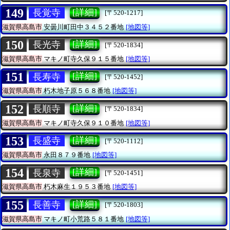
149
[詳細]
長覚寺
[〒520-1217]
滋賀県高島市
安曇川町田中３４５２番地
[地図等]
150
[詳細]
長光寺
[〒520-1834]
滋賀県高島市
マキノ町寺久保９１５番地
[地図等]
151
[詳細]
長寿寺
[〒520-1452]
滋賀県高島市
朽木地子原５６８番地
[地図等]
152
[詳細]
長順寺
[〒520-1834]
滋賀県高島市
マキノ町寺久保９１０番地
[地図等]
153
[詳細]
長盛寺
[〒520-1112]
滋賀県高島市
永田８７９番地
[地図等]
154
[詳細]
長泉寺
[〒520-1451]
滋賀県高島市
朽木麻生１９５３番地
[地図等]
155
[詳細]
長善寺
[〒520-1803]
滋賀県高島市
マキノ町小荒路５８１番地
[地図等]