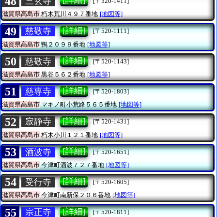
48
[詳細]
三玄寺
[〒520-1411]
滋賀県高島市
朽木荒川４９７番地
[地図等]
49
[詳細]
慈敬寺
[〒520-1111]
滋賀県高島市
鴨２０９９番地
[地図等]
50
[詳細]
慈敬寺
[〒520-1143]
滋賀県高島市
黒谷５６２番地
[地図等]
51
[詳細]
慈専寺
[〒520-1803]
滋賀県高島市
マキノ町小荒路５６５番地
[地図等]
52
[詳細]
寂静寺
[〒520-1431]
滋賀県高島市
朽木小川１２１番地
[地図等]
53
[詳細]
酒波寺
[〒520-1651]
滋賀県高島市
今津町酒波７２７番地
[地図等]
54
[詳細]
受行寺
[〒520-1605]
滋賀県高島市
今津町南新保２０６番地
[地図等]
55
[詳細]
宗正寺
[〒520-1811]