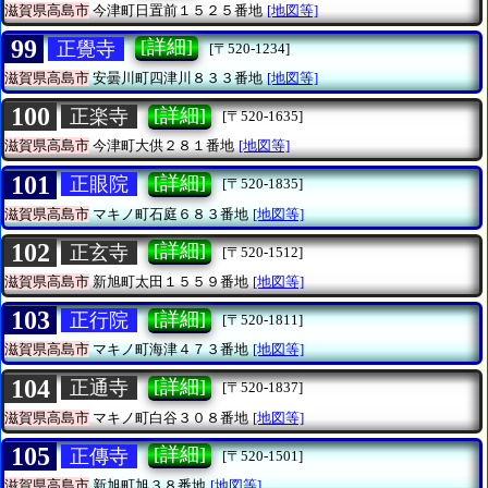
滋賀県高島市
今津町日置前１５２５番地
[地図等]
99
[詳細]
正覺寺
[〒520-1234]
滋賀県高島市
安曇川町四津川８３３番地
[地図等]
100
[詳細]
正楽寺
[〒520-1635]
滋賀県高島市
今津町大供２８１番地
[地図等]
101
[詳細]
正眼院
[〒520-1835]
滋賀県高島市
マキノ町石庭６８３番地
[地図等]
102
[詳細]
正玄寺
[〒520-1512]
滋賀県高島市
新旭町太田１５５９番地
[地図等]
103
[詳細]
正行院
[〒520-1811]
滋賀県高島市
マキノ町海津４７３番地
[地図等]
104
[詳細]
正通寺
[〒520-1837]
滋賀県高島市
マキノ町白谷３０８番地
[地図等]
105
[詳細]
正傳寺
[〒520-1501]
滋賀県高島市
新旭町旭３８番地
[地図等]