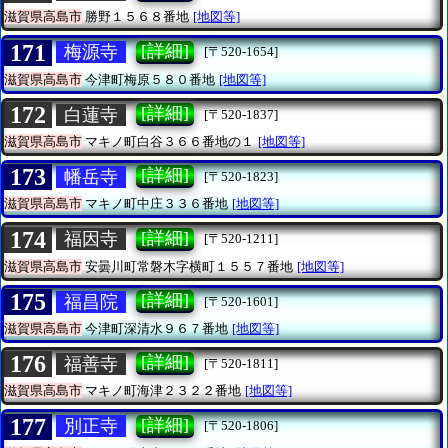
滋賀県高島市
勝野１５６８番地
[地図等]
171
[詳細]
梅源寺
[〒520-1654]
滋賀県高島市
今津町梅原５８０番地
[地図等]
172
[詳細]
白蓮寺
[〒520-1837]
滋賀県高島市
マキノ町白谷３６６番地の１
[地図等]
173
[詳細]
幡岳寺
[〒520-1823]
滋賀県高島市
マキノ町中庄３３６番地
[地図等]
174
[詳細]
福因寺
[〒520-1211]
滋賀県高島市
安曇川町常磐木字横町１５５７番地
[地図等]
175
[詳細]
福昌院
[〒520-1601]
滋賀県高島市
今津町深清水９６７番地
[地図等]
176
[詳細]
福善寺
[〒520-1811]
滋賀県高島市
マキノ町海津２３２２番地
[地図等]
177
[詳細]
別正寺
[〒520-1806]