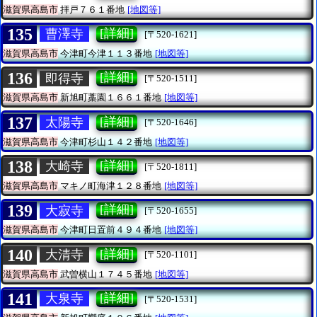
滋賀県高島市
拝戸７６１番地
[地図等]
135
[詳細]
曹澤寺
[〒520-1621]
滋賀県高島市
今津町今津１１３番地
[地図等]
136
[詳細]
即得寺
[〒520-1511]
滋賀県高島市
新旭町藁園１６６１番地
[地図等]
137
[詳細]
太陽寺
[〒520-1646]
滋賀県高島市
今津町杉山１４２番地
[地図等]
138
[詳細]
大崎寺
[〒520-1811]
滋賀県高島市
マキノ町海津１２８番地
[地図等]
139
[詳細]
大寂寺
[〒520-1655]
滋賀県高島市
今津町日置前４９４番地
[地図等]
140
[詳細]
大清寺
[〒520-1101]
滋賀県高島市
武曽横山１７４５番地
[地図等]
141
[詳細]
大泉寺
[〒520-1531]