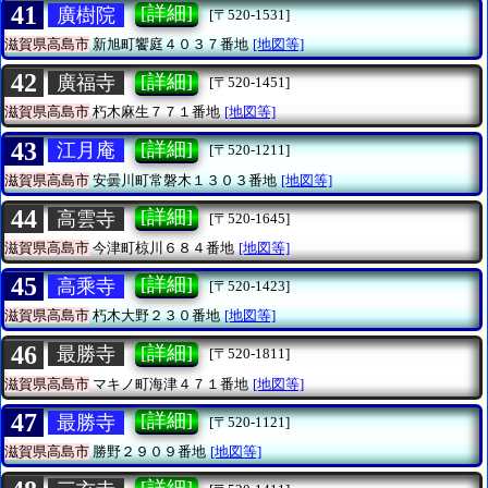
41
[詳細]
廣樹院
[〒520-1531]
滋賀県高島市
新旭町饗庭４０３７番地
[地図等]
42
[詳細]
廣福寺
[〒520-1451]
滋賀県高島市
朽木麻生７７１番地
[地図等]
43
[詳細]
江月庵
[〒520-1211]
滋賀県高島市
安曇川町常磐木１３０３番地
[地図等]
44
[詳細]
高雲寺
[〒520-1645]
滋賀県高島市
今津町椋川６８４番地
[地図等]
45
[詳細]
高乘寺
[〒520-1423]
滋賀県高島市
朽木大野２３０番地
[地図等]
46
[詳細]
最勝寺
[〒520-1811]
滋賀県高島市
マキノ町海津４７１番地
[地図等]
47
[詳細]
最勝寺
[〒520-1121]
滋賀県高島市
勝野２９０９番地
[地図等]