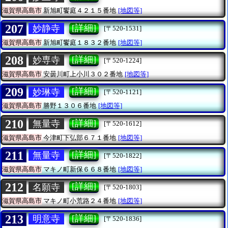
滋賀県高島市
新旭町饗庭４２１５番地
[地図等]
207
[詳細]
妙静寺
[〒520-1531]
滋賀県高島市
新旭町饗庭１８３２番地
[地図等]
208
[詳細]
妙専寺
[〒520-1224]
滋賀県高島市
安曇川町上小川３０２番地
[地図等]
209
[詳細]
妙琳寺
[〒520-1121]
滋賀県高島市
勝野１３０６番地
[地図等]
210
[詳細]
無量寺
[〒520-1612]
滋賀県高島市
今津町下弘部６７１番地
[地図等]
211
[詳細]
無量寺
[〒520-1822]
滋賀県高島市
マキノ町新保６６８番地
[地図等]
212
[詳細]
名願寺
[〒520-1803]
滋賀県高島市
マキノ町小荒路２４番地
[地図等]
213
[詳細]
明意寺
[〒520-1836]