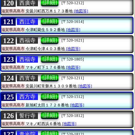
120
[詳細]
西廣寺
[〒520-1212]
滋賀県高島市
安曇川町西万木１７３番地
[地図等]
121
[詳細]
西江寺
[〒520-1614]
滋賀県高島市
今津町藺生５９２番地
[地図等]
122
[詳細]
西福寺
[〒520-1621]
滋賀県高島市
今津町今津４０３番地
[地図等]
123
[詳細]
西福寺
[〒520-1805]
滋賀県高島市
マキノ町下１７６番地
[地図等]
124
[詳細]
西寳寺
[〒520-1211]
滋賀県高島市
安曇川町常磐木１３０９番地
[地図等]
125
[詳細]
西方寺
[〒520-1512]
滋賀県高島市
新旭町太田１７２８番地
[地図等]
126
[詳細]
誓行寺
[〒520-1812]
滋賀県高島市
マキノ町西浜６番地
[地図等]
127
[詳細]
青光院
[〒520-1812]