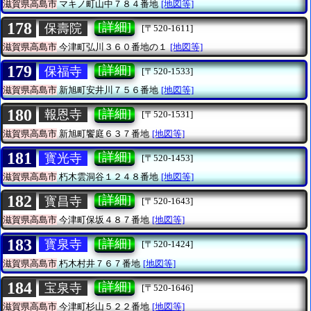
滋賀県高島市
マキノ町山中７８４番地
[地図等]
178
[詳細]
保壽院
[〒520-1611]
滋賀県高島市
今津町弘川３６０番地の１
[地図等]
179
[詳細]
保福寺
[〒520-1533]
滋賀県高島市
新旭町安井川７５６番地
[地図等]
180
[詳細]
報恩寺
[〒520-1531]
滋賀県高島市
新旭町饗庭６３７番地
[地図等]
181
[詳細]
寳光寺
[〒520-1453]
滋賀県高島市
朽木雲洞谷１２４８番地
[地図等]
182
[詳細]
寳昌寺
[〒520-1643]
滋賀県高島市
今津町保坂４８７番地
[地図等]
183
[詳細]
寳泉寺
[〒520-1424]
滋賀県高島市
朽木村井７６７番地
[地図等]
184
[詳細]
宝泉寺
[〒520-1646]
滋賀県高島市
今津町杉山５２２番地
[地図等]