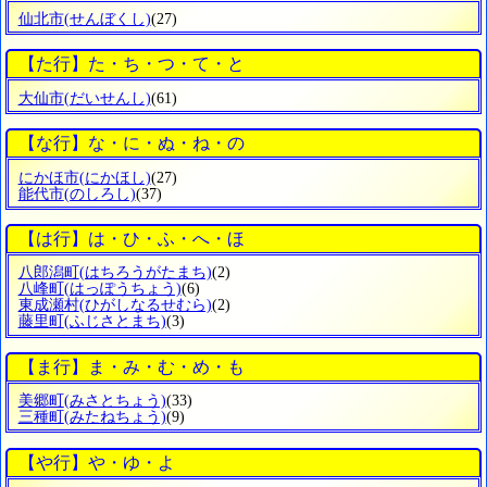
仙北市
(せんぼくし)
(27)
【た行】た・ち・つ・て・と
大仙市
(だいせんし)
(61)
【な行】な・に・ぬ・ね・の
にかほ市
(にかほし)
(27)
能代市
(のしろし)
(37)
【は行】は・ひ・ふ・へ・ほ
八郎潟町
(はちろうがたまち)
(2)
八峰町
(はっぽうちょう)
(6)
東成瀬村
(ひがしなるせむら)
(2)
藤里町
(ふじさとまち)
(3)
【ま行】ま・み・む・め・も
美郷町
(みさとちょう)
(33)
三種町
(みたねちょう)
(9)
【や行】や・ゆ・よ