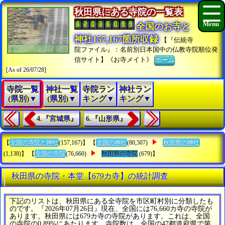
秋田県にある寺院の一覧表
全国のお寺と
神社157,167箇所収録
【『伝統寺
院ファイル』：名前別日本国中の仏教寺院順位発
信サイト】《お寺メイト》
ホーム
[As of 26/07/28]
寺院一覧
神社一覧
寺院ラン
神社ラン
(県別)▼
(県別)▼
キング▼
キング▼
4.『宮城県』
6.『山形県』
【
全国の寺院と神社
(157,167)】 【
全国の神社
(80,507)
秋田県の神社
(1,138)】 【
全国の寺院
(76,660)
秋田県の寺院
(679)】
秋田県の寺院・本堂【679カ寺】の統計調査
下記のリストは、秋田県にある全寺院を市区町村別に分類したも
のです。『2026年07月26日』現在、全国には76,660カ寺の寺院が
あります。秋田県には679カ寺の寺院があります。これは、全国
の寺院の0.89%にあたります。寺院数は、全国の47都道府県で第