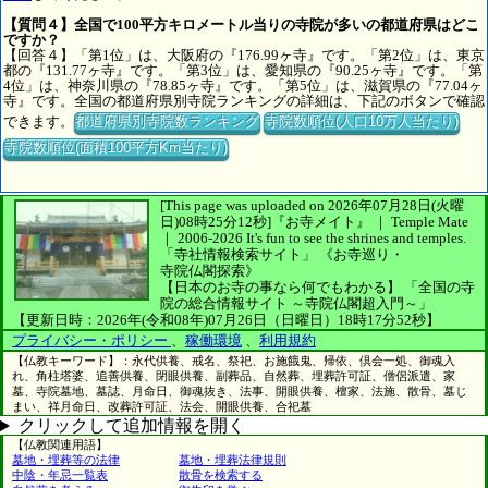
【質問４】全国で100平方キロメートル当りの寺院が多いの都道府県はどこ
ですか？
【回答４】「第1位」は、大阪府の『176.99ヶ寺』です。「第2位」は、東京
都の『131.77ヶ寺』です。「第3位」は、愛知県の『90.25ヶ寺』です。「第
4位」は、神奈川県の『78.85ヶ寺』です。「第5位」は、滋賀県の『77.04ヶ
寺』です。全国の都道府県別寺院ランキングの詳細は、下記のボタンで確認
できます。
都道府県別寺院数ランキング
寺院数順位(人口10万人当たり)
寺院数順位(面積100平方Km当たり)
[This page was uploaded on 2026年07月28日(火曜
日)08時25分12秒]
『お寺メイト』 ｜ Temple Mate
｜
2006-2026
It's fun to see
the shrines and temples.
「寺社情報検索サイト」
《お寺巡り・
寺院仏閣探索》
【日本のお寺の事なら何でもわかる】
「全国の寺
院の総合情報サイト ～寺院仏閣超入門～」
【更新日時：2026年(令和08年)07月26日（日曜日）18時17分52秒】
プライバシー・ポリシー
、
稼働環境
、
利用規約
【仏教キーワード】：永代供養、戒名、祭祀、お施餓鬼、帰依、倶会一処、御魂入
れ、角柱塔婆、追善供養、閉眼供養、副葬品、自然葬、埋葬許可証、僧侶派遣、家
墓、寺院墓地、墓誌、月命日、御魂抜き、法事、開眼供養、檀家、法施、散骨、墓じ
まい、祥月命日、改葬許可証、法会、開眼供養、合祀墓
クリックして追加情報を開く
【仏教関連用語】
墓地・埋葬等の法律
墓地・埋葬法律規則
中陰・年忌一覧表
散骨を検索する