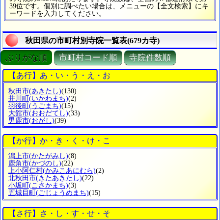
39位です。個別に調べたい場合は、メニューの【全文検索】にキ
ーワードを入力してください。
秋田県の市町村別寺院一覧表(679カ寺)
ぶりがな順
市町村コード順
寺院件数順
【あ行】あ・い・う・え・お
秋田市
(あきたし)
(130)
井川町
(いかわまち)
(2)
羽後町
(うごまち)
(15)
大館市
(おおだてし)
(33)
男鹿市
(おがし)
(39)
【か行】か・き・く・け・こ
潟上市
(かたがみし)
(8)
鹿角市
(かづのし)
(22)
上小阿仁村
(かみこあにむら)
(2)
北秋田市
(きたあきたし)
(22)
小坂町
(こさかまち)
(3)
五城目町
(ごじょうめまち)
(15)
【さ行】さ・し・す・せ・そ