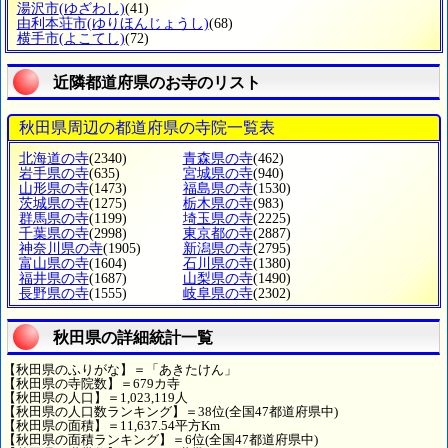
湯沢市
(ゆざわし)
(41)
由利本荘市
(ゆりほんじょうし)
(68)
横手市
(よこてし)
(72)
近隣都道府県のお寺のリスト
秋田県周辺の都道府県の寺院一覧表
北海道の寺
(2340)
青森県の寺
(462)
岩手県の寺
(635)
宮城県の寺
(940)
山形県の寺
(1473)
福島県の寺
(1530)
茨城県の寺
(1275)
栃木県の寺
(983)
群馬県の寺
(1199)
埼玉県の寺
(2225)
千葉県の寺
(2998)
東京都の寺
(2887)
神奈川県の寺
(1905)
新潟県の寺
(2795)
富山県の寺
(1604)
石川県の寺
(1380)
福井県の寺
(1687)
山梨県の寺
(1490)
長野県の寺
(1555)
岐阜県の寺
(2302)
秋田県の詳細統計一覧
【秋田県のふりがな】＝「あきたけん」
【秋田県の寺院数】＝679カ寺
【秋田県の人口】＝1,023,119人
【秋田県の人口数ランキング】＝38位(全国47都道府県中)
【秋田県の面積】＝11,637.54平方Km
【秋田県の面積ランキング】＝6位(全国47都道府県中)