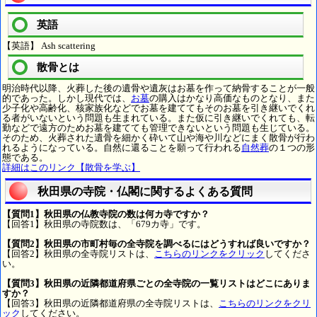
英語
【英語】 Ash scattering
散骨とは
明治時代以降、火葬した後の遺骨や遺灰はお墓を作って納骨することが一般
的であった。しかし現代では、
お墓
の購入はかなり高価なものとなり、また
少子化や高齢化、核家族化などでお墓を建ててもそのお墓を引き継いでくれ
る者がいないという問題も生まれている。また仮に引き継いでくれても、転
勤などで遠方のためお墓を建てても管理できないという問題も生じている。
そのため、火葬された遺骨を細かく砕いて山や海や川などにまく散骨が行わ
れるようになっている。自然に還ることを願って行われる
自然葬
の１つの形
態である。
詳細はこのリンク【散骨を学ぶ】
秋田県の寺院・仏閣に関するよくある質問
【質問1】秋田県の仏教寺院の数は何カ寺ですか？
【回答1】秋田県の寺院数は、「679カ寺」です。
【質問2】秋田県の市町村毎の全寺院を調べるにはどうすれば良いですか？
【回答2】秋田県の全寺院リストは、
こちらのリンクをクリック
してくださ
い。
【質問3】秋田県の近隣都道府県ごとの全寺院の一覧リストはどこにありま
すか？
【回答3】秋田県の近隣都道府県の全寺院リストは、
こちらのリンクをクリ
ック
してください。