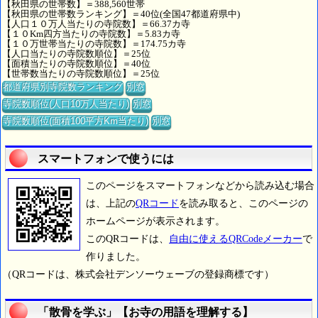
【秋田県の世帯数】＝388,560世帯
【秋田県の世帯数ランキング】＝40位(全国47都道府県中)
【人口１０万人当たりの寺院数】＝66.37カ寺
【１０Km四方当たりの寺院数】＝5.83カ寺
【１０万世帯当たりの寺院数】＝174.75カ寺
【人口当たりの寺院数順位】＝25位
【面積当たりの寺院数順位】＝40位
【世帯数当たりの寺院数順位】＝25位
都道府県別寺院数ランキング
別窓
寺院数順位(人口10万人当たり)
別窓
寺院数順位(面積100平方Km当たり)
別窓
スマートフォンで使うには
このページをスマートフォンなどから読み込む場合
は、上記の
QRコード
を読み取ると、このページの
ホームページが表示されます。
このQRコードは、
自由に使えるQRCodeメーカー
で
作りました。
（QRコードは、株式会社デンソーウェーブの登録商標です）
「散骨を学ぶ」【お寺の用語を理解する】