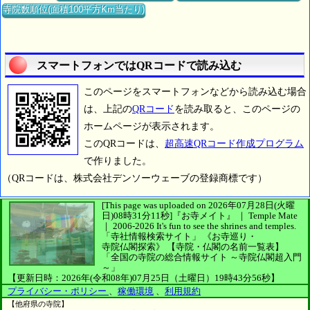
寺院数順位(面積100平方Km当たり)
スマートフォンではQRコードで読み込む
このページをスマートフォンなどから読み込む場合
は、上記の
QRコード
を読み取ると、このページの
ホームページが表示されます。
このQRコードは、
超高速QRコード作成プログラム
で作りました。
（QRコードは、株式会社デンソーウェーブの登録商標です）
[This page was uploaded on 2026年07月28日(火曜
日)08時31分11秒]
『お寺メイト』 ｜ Temple Mate
｜
2006-2026
It's fun to see
the shrines and temples.
「寺社情報検索サイト」
《お寺巡り・
寺院仏閣探索》
【寺院・仏閣の名前一覧表】
「全国の寺院の総合情報サイト ～寺院仏閣超入門
～」
【更新日時：2026年(令和08年)07月25日（土曜日）19時43分56秒】
プライバシー・ポリシー
、
稼働環境
、
利用規約
【他府県の寺院】