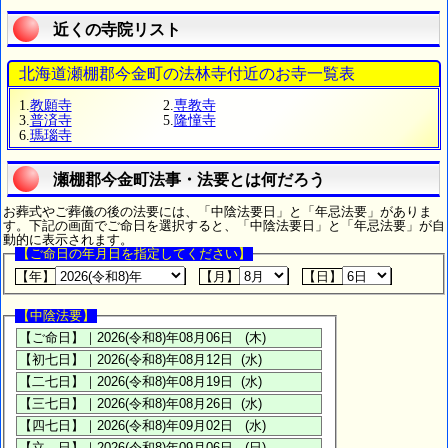
近くの寺院リスト
北海道瀬棚郡今金町の法林寺付近のお寺一覧表
1.
教願寺
2.
専教寺
3.
普済寺
5.
隆憧寺
6.
瑪瑙寺
瀬棚郡今金町法事・法要とは何だろう
お葬式やご葬儀の後の法要には、「中陰法要日」と「年忌法要」がありま
す。下記の画面でご命日を選択すると、「中陰法要日」と「年忌法要」が自
動的に表示されます。
【ご命日の年月日を指定してください】
【年】
【月】
【日】
【中陰法要】