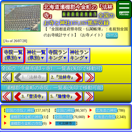
北海道瀬棚郡今金町の『法林
寺』
全国の
お寺と神社157,167箇所収録
【『全国都道府県寺院・仏閣帳簿』：名前別全国
のお寺統計サイト】《お寺メイト》
ホーム
[As of 26/07/28]
寺院一覧
神社一覧
寺院ラン
神社ラン
(県別)▼
(県別)▼
キング▼
キング▼
全国の「法林寺(83ヶ寺)」一覧表(矢印で移動可)
1.『法林寺』
2.『法林寺』
「瀬棚郡今金町の寺院」一覧表(矢印で移動可能)
3.『普済寺』
5.『隆憧寺』
【
全国の寺院と神社
(157,167)】 【
全国の神社
(80,507)
北海道の神社
(786)
瀬棚郡今金町の神社
(1)】 【
全国の寺院
(76,660)
北海道の寺院
(2,340)
瀬棚郡今金町の寺院
(6)
「4.法林寺」
】