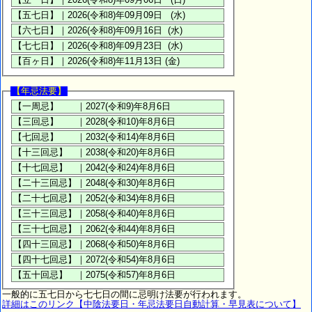
【年忌法要】
一般的に五七日から七七日の間に忌明け法要が行われます。
詳細はこのリンク【中陰法要日・年忌法要日自動計算・早見表について】