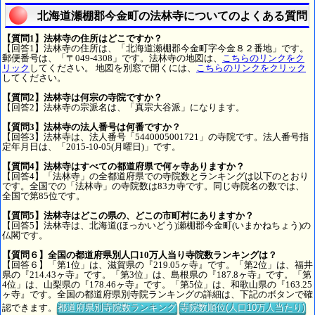
北海道瀬棚郡今金町の法林寺についてのよくある質問
【質問1】法林寺の住所はどこですか？
【回答1】法林寺の住所は、「北海道瀬棚郡今金町字今金８２番地」です。
郵便番号は、「〒049-4308」です。法林寺の地図は、
こちらのリンクをク
リック
してください。 地図を別窓で開くには、
こちらのリンクをクリック
してください。
【質問2】法林寺は何宗の寺院ですか？
【回答2】法林寺の宗派名は、「真宗大谷派」になります。
【質問3】法林寺の法人番号は何番ですか？
【回答3】法林寺は、法人番号「5440005001721」の寺院です。法人番号指
定年月日は、「2015-10-05(月曜日)」です。
【質問4】法林寺はすべての都道府県で何ヶ寺ありますか？
【回答4】「法林寺」の全都道府県での寺院数とランキングは以下のとおり
です。全国での「法林寺」の寺院数は83カ寺です。同じ寺院名の数では、
全国で第85位です。
【質問5】法林寺はどこの県の、どこの市町村にありますか？
【回答5】法林寺は、北海道(ほっかいどう)瀬棚郡今金町(いまかねちょう)の
仏閣です。
【質問６】全国の都道府県別人口10万人当り寺院数ランキングは？
【回答６】「第1位」は、滋賀県の『219.05ヶ寺』です。「第2位」は、福井
県の『214.43ヶ寺』です。「第3位」は、島根県の『187.8ヶ寺』です。「第
4位」は、山梨県の『178.46ヶ寺』です。「第5位」は、和歌山県の『163.25
ヶ寺』です。全国の都道府県別寺院ランキングの詳細は、下記のボタンで確
認できます。
都道府県別寺院数ランキング
寺院数順位(人口10万人当たり)