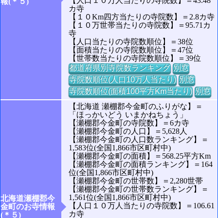
【人口１０万人当たりの寺院数】＝43.48
報(＊５)
カ寺
【１０Km四方当たりの寺院数】＝2.8カ寺
【１０万世帯当たりの寺院数】＝95.71カ
寺
【人口当たりの寺院数順位】＝38位
【面積当たりの寺院数順位】＝47位
【世帯数当たりの寺院数順位】＝39位
都道府県別寺院数ランキング
別窓
寺院数順位(人口10万人当たり)
別窓
寺院数順位(面積100平方Km当たり)
別窓
【北海道 瀬棚郡今金町のふりがな】＝
「ほっかいどう いまかねちょう」
【瀬棚郡今金町の寺院数】＝6カ寺
【瀬棚郡今金町の人口】＝5,628人
【瀬棚郡今金町の人口数ランキング】＝
1,583位(全国1,866市区町村中)
【瀬棚郡今金町の面積】＝568.25平方Km
【瀬棚郡今金町の面積ランキング】＝164
位(全国1,866市区町村中)
【瀬棚郡今金町の世帯数】＝2,280世帯
【瀬棚郡今金町の世帯数ランキング】＝
1,561位(全国1,866市区町村中)
北海道瀬棚郡今
【人口１０万人当たりの寺院数】＝106.61
金町のお寺情報
カ寺
(＊５)