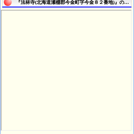
『法林寺(北海道瀬棚郡今金町字今金８２番地)』の航