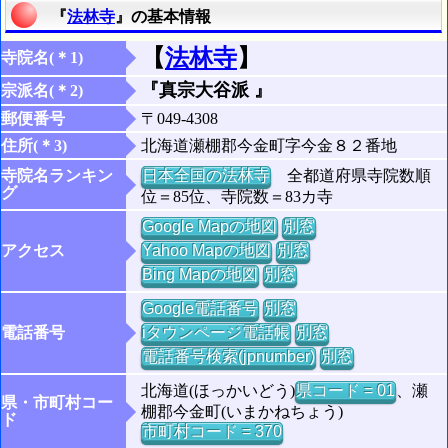
『
法林寺
』の基本情報
【
法林寺
】
寺院名(＊1)
『真宗大谷派 』
宗派名(＊2)
郵便番号
〒049-4308
住所(＊3)
北海道瀬棚郡今金町字今金８２番地
寺院名ランキン
日本全国の法林寺
全都道府県寺院数順
グ
位＝85位、寺院数＝83カ寺
Google Mapの地図
別窓
アクセス
Yahoo Mapの地図
別窓
Bing Mapの地図
別窓
Google電話番号
別窓
電話番号
iタウンページ電話帳
別窓
電話番号検索(jpnumber)
別窓
北海道(ほっかいどう)
県コード = 01
、瀬
県・市町村コー
棚郡今金町(いまかねちょう)
ド
市町村コード = 370