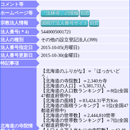
コメント等
ホームページ等
「法林寺」の情報
別窓
宗教法人情報
国税庁法人番号サイト
別窓
法人番号(＊4)
5440005001721
法人の種別
その他の設立登記法人(399)
法人番号指定日
2015-10-05(月曜日)
法人番号更新日
2015-10-30(金曜日)
特記事項
【北海道のふりがな】＝「ほっかいど
う」
【北海道の寺院数】＝2,340カ寺
【北海道の人口】＝5,381,733人
【北海道の人口数ランキング】＝8位(全国
47都道府県中)
【北海道の面積】＝83,424.31平方Km
【北海道の面積ランキング】＝1位(全国47
都道府県中)
【北海道の世帯数】＝2,444,810世帯
【北海道の世帯数ランキング】＝7位(全国
47都道府県中)
北海道の寺院情