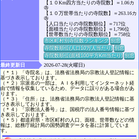
【１０Km四方当たりの寺院数】＝1.06カ
寺
【１０万世帯当たりの寺院数】＝263.16カ
寺
【人口当たりの寺院数順位】＝717位
【面積当たりの寺院数順位】＝1,796位
【世帯数当たりの寺院数順位】＝758位
市区町村別寺院数ランキング
別窓
寺院数順位(人口10万人当たり)
別窓
寺院数順位(面積100平方Km当たり)
別窓
最終更新日
2026-07-28(火曜日)
（＊１）「寺院名」は、法務省法務局の宗教法人登記情報に
基づき表示しております。
（＊２）宗派名の一部は、ＡＩを利用してインターネット経
由で情報を収集しているため、データに誤りがある場合があ
ります。
（＊３）「住所」は、法務省法務局の宗教法人登記情報に基
づき表示しております。
（＊４）「宗教法人番号」は、国税庁の法人番号情報に基づ
き表示しております。
（＊５）都道府県・市区町村の人口、面積、世帯数などの情
報は、総務庁統計局の国勢調査データを基に計算していま
す。