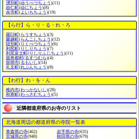
湧別町
(ゆうべつちょう)
(11)
由仁町
(ゆにちょう)
(8)
余市町
(よいちちょう)
(19)
【ら行】ら・り・る・れ・ろ
羅臼町
(らうすちょう)
(3)
蘭越町
(らんこしちょう)
(12)
陸別町
(りくべつちょう)
(6)
利尻町
(りしりちょう)
(7)
利尻富士町
(りしりふじちょう)
(11)
留寿都村
(るすつむら)
(4)
留萌市
(るもいし)
(14)
礼文町
(れぶんちょう)
(8)
【わ行】わ・を・ん
稚内市
(わっかないし)
(28)
和寒町
(わっさむちょう)
(5)
近隣都道府県のお寺のリスト
北海道周辺の都道府県の寺院一覧表
青森県の寺
(462)
岩手県の寺
(635)
宮城県の寺
(940)
秋田県の寺
(679)