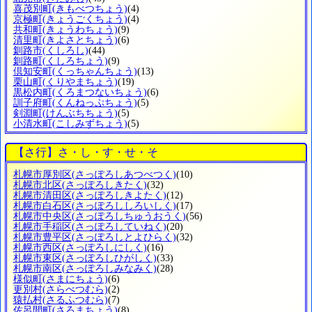
喜茂別町
(きもべつちょう)
(4)
京極町
(きょうごくちょう)
(4)
共和町
(きょうわちょう)
(9)
清里町
(きよさとちょう)
(6)
釧路市
(くしろし)
(44)
釧路町
(くしろちょう)
(9)
倶知安町
(くっちゃんちょう)
(13)
栗山町
(くりやまちょう)
(19)
黒松内町
(くろまつないちょう)
(6)
訓子府町
(くんねっぷちょう)
(5)
剣淵町
(けんぶちちょう)
(5)
小清水町
(こしみずちょう)
(5)
【さ行】さ・し・す・せ・そ
札幌市厚別区
(さっぽろしあつべつく)
(10)
札幌市北区
(さっぽろしきたく)
(32)
札幌市清田区
(さっぽろしきよたく)
(12)
札幌市白石区
(さっぽろししろいしく)
(17)
札幌市中央区
(さっぽろしちゅうおうく)
(56)
札幌市手稲区
(さっぽろしていねく)
(20)
札幌市豊平区
(さっぽろしとよひらく)
(32)
札幌市西区
(さっぽろしにしく)
(16)
札幌市東区
(さっぽろしひがしく)
(33)
札幌市南区
(さっぽろしみなみく)
(28)
様似町
(さまにちょう)
(6)
更別村
(さらべつむら)
(2)
猿払村
(さるふつむら)
(7)
佐呂間町
(さろまちょう)
(8)