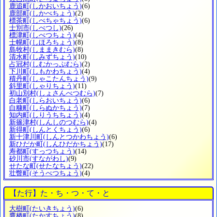
鹿追町
(しかおいちょう)
(6)
鹿部町
(しかべちょう)
(2)
標茶町
(しべちゃちょう)
(6)
士別市
(しべつし)
(26)
標津町
(しべつちょう)
(4)
士幌町
(しほろちょう)
(8)
島牧村
(しままきむら)
(8)
清水町
(しみずちょう)
(10)
占冠村
(しむかっぷむら)
(2)
下川町
(しもかわちょう)
(4)
積丹町
(しゃこたんちょう)
(9)
斜里町
(しゃりちょう)
(11)
初山別村
(しょさんべつむら)
(7)
白老町
(しらおいちょう)
(6)
白糠町
(しらぬかちょう)
(7)
知内町
(しりうちちょう)
(4)
新篠津村
(しんしのつむら)
(4)
新得町
(しんとくちょう)
(6)
新十津川町
(しんとつかわちょう)
(6)
新ひだか町
(しんひだかちょう)
(17)
寿都町
(すっつちょう)
(14)
砂川市
(すながわし)
(9)
せたな町
(せたなちょう)
(22)
壮瞥町
(そうべつちょう)
(4)
【た行】た・ち・つ・て・と
大樹町
(たいきちょう)
(6)
鷹栖町
(たかすちょう)
(8)