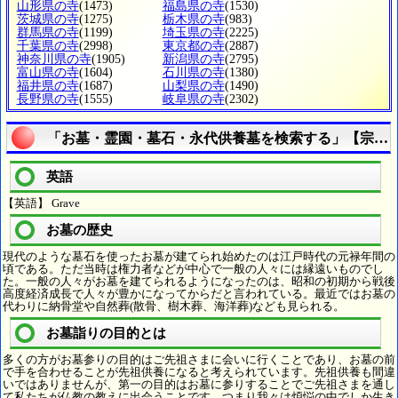
山形県の寺
(1473)
福島県の寺
(1530)
茨城県の寺
(1275)
栃木県の寺
(983)
群馬県の寺
(1199)
埼玉県の寺
(2225)
千葉県の寺
(2998)
東京都の寺
(2887)
神奈川県の寺
(1905)
新潟県の寺
(2795)
富山県の寺
(1604)
石川県の寺
(1380)
福井県の寺
(1687)
山梨県の寺
(1490)
長野県の寺
(1555)
岐阜県の寺
(2302)
「お墓・霊園・墓石・永代供養墓を検索する」【宗教
英語
【英語】 Grave
お墓の歴史
現代のような墓石を使ったお墓が建てられ始めたのは江戸時代の元禄年間の
頃である。ただ当時は権力者などが中心で一般の人々には縁遠いものでし
た。一般の人々がお墓を建てられるようになったのは、昭和の初期から戦後
高度経済成長で人々が豊かになってからだと言われている。最近ではお墓の
代わりに納骨堂や自然葬(散骨、樹木葬、海洋葬)なども見られる。
お墓詣りの目的とは
多くの方がお墓参りの目的はご先祖さまに会いに行くことであり、お墓の前
で手を合わせることが先祖供養になると考えられています。先祖供養も間違
いではありませんが、第一の目的はお墓に参りすることでご先祖さまを通し
て私たちが仏教の教えに出会うことです。つまり我々は煩悩の中でしか生き