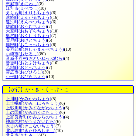
恵庭市
(えにわし)
(8)
江別市
(えべつし)
(18)
えりも町
(えりもちょう)
(6)
遠軽町
(えんがるちょう)
(16)
遠別町
(えんべつちょう)
(6)
雄武町
(おうむちょう)
(7)
大空町
(おおぞらちょう)
(10)
奥尻町
(おくしりちょう)
(7)
置戸町
(おけとちょう)
(6)
興部町
(おこっぺちょう)
(6)
長万部町
(おしゃまんべちょう)
(10)
小樽市
(おたるし)
(80)
音威子府村
(おといねっぷむら)
(4)
音更町
(おとふけちょう)
(16)
乙部町
(おとべちょう)
(7)
帯広市
(おびひろし)
(30)
小平町
(おびらちょう)
(10)
【か行】か・き・く・け・こ
上川町
(かみかわちょう)
(5)
上士幌町
(かみしほろちょう)
(6)
上砂川町
(かみすながわちょう)
(6)
上の国町
(かみのくにちょう)
(6)
上富良野町
(かみふらのちょう)
(4)
神恵内村
(かもえないむら)
(6)
木古内町
(きこないちょう)
(7)
北広島市
(きたひろしまし)
(10)
北見市
(きたみし)
(43)