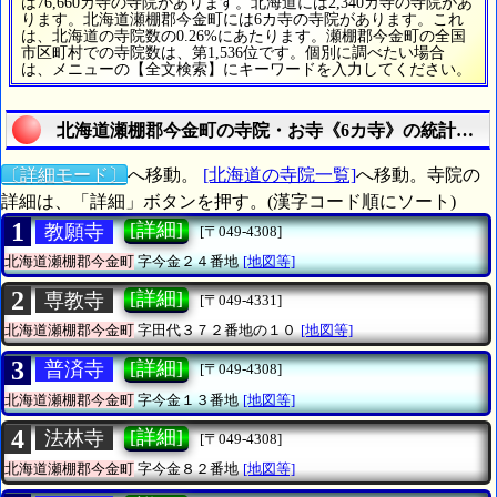
は76,660カ寺の寺院があります。北海道には2,340カ寺の寺院があ
ります。北海道瀬棚郡今金町には6カ寺の寺院があります。これ
は、北海道の寺院数の0.26%にあたります。瀬棚郡今金町の全国
市区町村での寺院数は、第1,536位です。個別に調べたい場合
は、メニューの【全文検索】にキーワードを入力してください。
北海道瀬棚郡今金町の寺院・お寺《6カ寺》の統計調査
〔詳細モード〕
へ移動。
[北海道の寺院一覧]
へ移動。寺院の
詳細は、「詳細」ボタンを押す。(漢字コード順にソート)
1
[詳細]
教願寺
[〒049-4308]
北海道瀬棚郡今金町
字今金２４番地
[地図等]
2
[詳細]
専教寺
[〒049-4331]
北海道瀬棚郡今金町
字田代３７２番地の１０
[地図等]
3
[詳細]
普済寺
[〒049-4308]
北海道瀬棚郡今金町
字今金１３番地
[地図等]
4
[詳細]
法林寺
[〒049-4308]
北海道瀬棚郡今金町
字今金８２番地
[地図等]