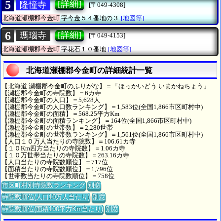
5
[詳細]
隆憧寺
[〒049-4308]
北海道瀬棚郡今金町
字今金５４番地の３
[地図等]
6
[詳細]
瑪瑙寺
[〒049-4153]
北海道瀬棚郡今金町
字花石１０番地
[地図等]
北海道瀬棚郡今金町の詳細統計一覧
【北海道 瀬棚郡今金町のふりがな】＝「ほっかいどう いまかねちょう」
【瀬棚郡今金町の寺院数】＝6カ寺
【瀬棚郡今金町の人口】＝5,628人
【瀬棚郡今金町の人口数ランキング】＝1,583位(全国1,866市区町村中)
【瀬棚郡今金町の面積】＝568.25平方Km
【瀬棚郡今金町の面積ランキング】＝164位(全国1,866市区町村中)
【瀬棚郡今金町の世帯数】＝2,280世帯
【瀬棚郡今金町の世帯数ランキング】＝1,561位(全国1,866市区町村中)
【人口１０万人当たりの寺院数】＝106.61カ寺
【１０Km四方当たりの寺院数】＝1.06カ寺
【１０万世帯当たりの寺院数】＝263.16カ寺
【人口当たりの寺院数順位】＝717位
【面積当たりの寺院数順位】＝1,796位
【世帯数当たりの寺院数順位】＝758位
市区町村別寺院数ランキング
別窓
寺院数順位(人口10万人当たり)
別窓
寺院数順位(面積100平方Km当たり)
別窓