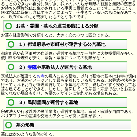
ることのできない自分に気づき、我々のいのちが無限の智慧と無限の慈悲を
お持ちの阿弥陀仏に生かされている事実に目覚めることです。これにより、
阿弥陀仏に帰依し念仏することによって、今生きているいのちに光があてら
れ、現在のいのちが充実したものとなるのです。
お墓・霊園・墓地の運営形態による分類
お墓を経営形態で分類すると、大きく次の３つに区分できる。
１）都道府県や市町村が運営する公営墓地
都道府県や市区町村の自治体が運営する墓地で一般的に大規模霊園が多い。
使用料や管理料が安く、宗旨・宗派についての制限がない。
２）
寺院
や宗教法人が運営する墓地
宗教法人が運営する
お寺
の境内にある墓地。以前は墓地の基本はお寺の境内
であり、お墓のイメージとして最も定着している形である。お葬式や法事を
行ってくれるお寺が管理運営している墓地なので、親しみやすく安心してお
墓を建てることができる。しかし、信仰している宗旨・宗派でないとお墓を
建てれない場合もあり、お墓のデザインに制約がある場合もある。
３）民間霊園が運営する墓地
宗教法人や行政以外の民間業者が運営する墓地。宗旨・宗派が自由であり、
バリアフリーの霊園や交通のアクセスが良い霊園が多い。
墓の形態
墓には次のような形態がある。