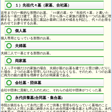
１）先祖代々墓（家墓、合祀墓）
近年までの一般的な形態のお墓。「○○家の墓」や「先祖代々墓」と書いた
墓石を一基だけ建て、親から子、子から孫へと家族の遺骨を一つのお墓に埋
葬する。お骨を納める度に墓誌か墓碑に法名や戒名を列記し、代々のお骨を
あわせてお参りするお墓。
個人墓
個人専用となっている形態のお墓。
夫婦墓
夫婦二人で一基とする形態のお墓。
両家墓
１人っ子や娘だけの家族の場合、夫婦が親のお墓を建てたり受け継いだりし
た場合、２つのお墓を管理しなければならなくなる。そのため、１つのお墓
に両方の親の遺骨を埋葬するのが両家墓である。
会社墓・団体墓
会社や団体に貢献した人のために、それらの会社や団体がつくった墓
永代供養墓(合同墓・集合墓)
寺院が責任をもって永代に渡ってご供養と管理を行なっていく墓地のこと
で、他の人と同じお墓に納骨されるため合同墓や集合墓とも呼ばれる。永代