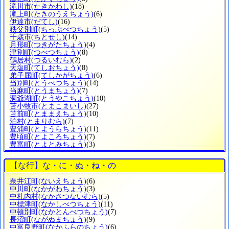
滝川市
(たきかわし)
(18)
滝上町
(たきのうえちょう)
(6)
伊達市
(だてし)
(16)
秩父別町
(ちっぷべつちょう)
(5)
千歳市
(ちとせし)
(14)
月形町
(つきがたちょう)
(4)
津別町
(つべつちょう)
(8)
鶴居村
(つるいむら)
(2)
天塩町
(てしおちょう)
(8)
弟子屈町
(てしかがちょう)
(6)
当別町
(とうべつちょう)
(14)
当麻町
(とうまちょう)
(7)
洞爺湖町
(とうやこちょう)
(10)
苫小牧市
(とまこまいし)
(27)
苫前町
(とままえちょう)
(10)
泊村
(とまりむら)
(7)
豊浦町
(とようらちょう)
(11)
豊頃町
(とよころちょう)
(7)
豊富町
(とよとみちょう)
(3)
【な行】な・に・ぬ・ね・の
奈井江町
(ないえちょう)
(6)
中川町
(なかがわちょう)
(3)
中札内村
(なかさつないむら)
(5)
中標津町
(なかしべつちょう)
(11)
中頓別町
(なかとんべつちょう)
(7)
長沼町
(ながぬまちょう)
(9)
中富良野町
(なかふらのちょう)
(6)