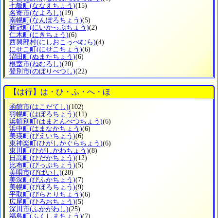
七飯町
(ななえちょう)
(15)
名寄市
(なよろし)
(19)
南幌町
(なんぽろちょう)
(5)
新冠町
(にいかっぷちょう)
(2)
仁木町
(にきちょう)
(6)
西興部村
(にしおこっぺむら)
(4)
にせこ町
(にせこちょう)
(6)
沼田町
(ぬまたちょう)
(6)
根室市
(ねむろし)
(20)
登別市
(のぼりべつし)
(22)
【は行】は・ひ・ふ・へ・ほ
函館市
(はこだてし)
(102)
羽幌町
(はぼろちょう)
(11)
浜頓別町
(はまとんべつちょう)
(6)
浜中町
(はまなかちょう)
(6)
美瑛町
(びえいちょう)
(6)
東神楽町
(ひがしかぐらちょう)
(6)
東川町
(ひがしかわちょう)
(8)
日高町
(ひだかちょう)
(12)
比布町
(ぴっぷちょう)
(5)
美唄市
(びばいし)
(28)
美深町
(びふかちょう)
(7)
美幌町
(びほろちょう)
(9)
平取町
(びらとりちょう)
(6)
広尾町
(ひろおちょう)
(5)
深川市
(ふかがわし)
(25)
福島町
(ふくしまちょう)
(7)