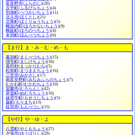
富良野市
(ふらのし)
(20)
古平町
(ふるびらちょう)
(4)
別海町
(べつかいちょう)
(11)
北斗市
(ほくとし)
(21)
北竜町
(ほくりゅうちょう)
(5)
幌加内町
(ほろかないちょう)
(9)
幌延町
(ほろのべちょう)
(4)
本別町
(ほんべつちょう)
(6)
【ま行】ま・み・む・め・も
幕別町
(まくべつちょう)
(15)
増毛町
(ましけちょう)
(10)
真狩村
(まっかりむら)
(5)
松前町
(まつまえちょう)
(16)
三笠市
(みかさし)
(17)
南富良野町
(みなみふらのちょう)
(7)
むかわ町
(むかわちょう)
(10)
室蘭市
(むろらんし)
(42)
芽室町
(めむろちょう)
(10)
妹背牛町
(もせうしちょう)
(5)
森町
(もりまち)
(13)
紋別市
(もんべつし)
(15)
【や行】や・ゆ・よ
八雲町
(やくもちょう)
(27)
夕張市
(ゆうばりし)
(29)