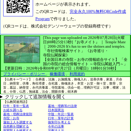
ホームページが表示されます。
このQRコードは、
完全永久100%無料QRCode作成
Program
で作りました。
（QRコードは、株式会社デンソーウェーブの登録商標です）
[This page was uploaded on 2026年07月28日(火曜
日)08時25分13秒]
『お寺メイト』 ｜ Temple Mate
｜
2006-2026
It's fun to see
the shrines and temples.
「寺社情報検索サイト」
《お寺巡り・
寺院仏閣探索》
【全国日本の寺院－お寺の情報総合サイト】
「全
国の寺院の総合情報サイト ～寺院仏閣超入門～」
【更新日時：2026年(令和08年)07月27日（月曜日）18時01分59秒】
プライバシー・ポリシー
、
稼働環境
、
利用規約
【仏教キーワード】：合葬墓，法施，お施餓鬼，御魂入れ，追善供養，家墓，月命
日，納骨室，供養，角柱塔婆，合祀墓，御魂抜き，本堂・お堂・御々堂，散骨，宗
旨，墓誌，納骨堂，永代供養墓，寺院墓地，倶会一処，埋葬許可証，法事，檀家，法
名，分骨，仏恩，無縁墓，法会，開眼供養，樹木葬
クリックして追加情報を開く
【仏教関連用語】
行年・享年一覧表
墓地・埋葬等の法律
お経を調べる
日本国憲法
墓地・埋葬法律規則
中陰・年忌一覧表
寺院・お寺
行年・享年の計算
蓮如上人を調査する
御朱印を考える
自然葬を理解する
今年の法事
親鸞聖人を検索する
宗教法人法