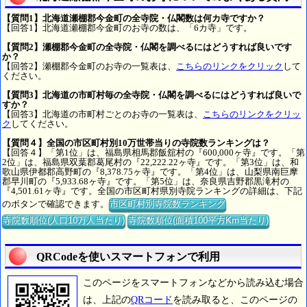
【質問1】北海道瀬棚郡今金町の全寺院・仏閣数は何カ寺ですか？
【回答1】北海道瀬棚郡今金町のお寺の数は、「6カ寺」です。
【質問2】瀬棚郡今金町の全寺院・仏閣を調べるにはどうすれば良いです
か？
【回答2】瀬棚郡今金町のお寺の一覧表は、
こちらのリンクをクリック
して
ください。
【質問3】北海道の市町村毎の全寺院・仏閣を調べるにはどうすれば良いで
すか？
【回答3】北海道の市町村ごとのお寺の一覧表は、
こちらのリンクをクリッ
ク
してください。
【質問４】全国の市区町村別10万世帯当りの寺院数ランキングは？
【回答４】「第1位」は、福島県相馬郡飯舘村の『600,000ヶ寺』です。「第
2位」は、福島県双葉郡葛尾村の『22,222.22ヶ寺』です。「第3位」は、和
歌山県伊都郡高野町の『8,378.75ヶ寺』です。「第4位」は、山梨県南巨摩
郡早川町の『5,933.68ヶ寺』です。「第5位」は、奈良県吉野郡黒滝村の
『4,501.61ヶ寺』です。全国の市区町村県別寺院ランキングの詳細は、下記
のボタンで確認できます。
市区町村別寺院数ランキング
寺院数順位(人口10万人当たり)
寺院数順位(面積100平方Km当たり)
QRCodeを使いスマートフォンで利用
このページをスマートフォンなどから読み込む場合
は、上記の
QRコード
を読み取ると、このページの