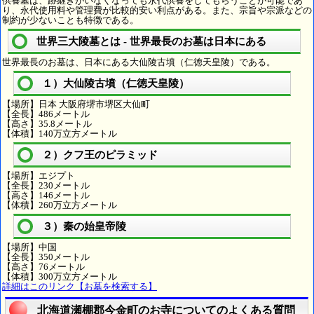
供養墓は、跡継ぎがいなくなっても永代供養をしてもらうことが可能であ
り、永代使用料や管理費が比較的安い利点がある。また、宗旨や宗派などの
制約が少ないことも特徴である。
世界三大陵墓とは - 世界最長のお墓は日本にある
世界最長のお墓は、日本にある大仙陵古墳（仁徳天皇陵）である。
１）大仙陵古墳（仁徳天皇陵）
【場所】日本 大阪府堺市堺区大仙町
【全長】486メートル
【高さ】35.8メートル
【体積】140万立方メートル
２）クフ王のピラミッド
【場所】エジプト
【全長】230メートル
【高さ】146メートル
【体積】260万立方メートル
３）秦の始皇帝陵
【場所】中国
【全長】350メートル
【高さ】76メートル
【体積】300万立方メートル
詳細はこのリンク【お墓を検索する】
北海道瀬棚郡今金町のお寺についてのよくある質問