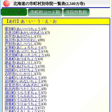
北海道の市町村別寺院一覧表(2,340カ寺)
ぶりがな順
市町村コード順
寺院件数順
【あ行】あ・い・う・え・お
愛別町
(あいべつちょう)
(8)
赤井川村
(あかいがわむら)
(3)
赤平市
(あかびらし)
(15)
旭川市
(あさひかわし)
(89)
芦別市
(あしべつし)
(28)
足寄町
(あしょろちょう)
(7)
厚岸町
(あっけしちょう)
(14)
厚沢部町
(あっさぶちょう)
(6)
厚真町
(あつまちょう)
(4)
網走市
(あばしりし)
(15)
安平町
(あびらちょう)
(10)
池田町
(いけだちょう)
(10)
石狩市
(いしかりし)
(33)
今金町
(いまかねちょう)
(6)
岩内町
(いわないちょう)
(9)
岩見沢市
(いわみざわし)
(45)
歌志内市
(うたしないし)
(8)
浦臼町
(うらうすちょう)
(5)
浦河町
(うらかわちょう)
(6)
浦幌町
(うらほろちょう)
(7)
雨竜町
(うりゅうちょう)
(4)
枝幸町
(えさしちょう)
(12)
江差町
(えさしちょう)
(11)