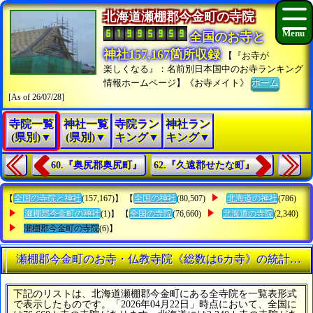
北海道瀬棚郡今金町の寺院
全国のお寺と
神社157,167箇所収録
【『お寺が
楽しくなる』：名前別日本国中のお寺ランキング
情報ホームページ】《お寺メイト》
ホーム
[As of 26/07/28]
寺院一覧
神社一覧
寺院ラン
神社ラン
(県別)▼
(県別)▼
キング▼
キング▼
60.『奥尻郡奥尻町』
62.『久遠郡せたな町』
【
全国の寺院と神社
(157,167)】 【
全国の神社
(80,507)
北海道の神社
(786)
瀬棚郡今金町の神社
(1)】 【
全国の寺院
(76,660)
北海道の寺院
(2,340)
瀬棚郡今金町の寺院
(6)】
瀬棚郡今金町のお寺・仏教寺院《総数は6カ寺》の統計情報
下記のリストは、北海道瀬棚郡今金町にある全寺院を一覧表形式
で表示したものです。「2026年04月22日」時点において、全国に