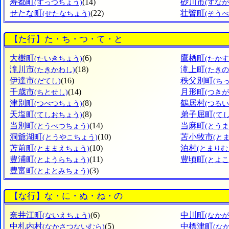
寿都町
(14)
砂川市
(すっつちょう)
(すなが
せたな町
(22)
壮瞥町
(せたなちょう)
(そう
【た行】た・ち・つ・て・と
大樹町
(6)
鷹栖町
(たいきちょう)
(たか
滝川市
(18)
滝上町
(たきかわし)
(たき
伊達市
(16)
秩父別町
(だてし)
(ち
千歳市
(14)
月形町
(ちとせし)
(つき
津別町
(8)
鶴居村
(つべつちょう)
(つるい
天塩町
(8)
弟子屈町
(てしおちょう)
(て
当別町
(14)
当麻町
(とうべつちょう)
(とう
洞爺湖町
(10)
苫小牧市
(とうやこちょう)
(と
苫前町
(10)
泊村
(とままえちょう)
(とまりむ
豊浦町
(11)
豊頃町
(とようらちょう)
(とよ
豊富町
(3)
(とよとみちょう)
【な行】な・に・ぬ・ね・の
奈井江町
(6)
中川町
(ないえちょう)
(なか
中札内村
(5)
中標津町
(なかさつないむら)
(な