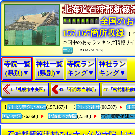
北海道石狩郡新
全国のお
157,167箇所収録
【
本国中のお寺ランキング情報サ
ーム
[As of 26/07/28]
寺院一覧
神社一覧
寺院ラン
神社ラン
(県別)▼
(県別)▼
キング▼
キング▼
1.『札幌市中央区』
45.『石狩郡当別町』
47.『松前郡松
【
全国の寺院と神社
(157,167)】 【
全国の神社
(80,507)
北
国の寺院
(76,660)
北海道の寺院
(2,340)
石狩郡新篠津村
石狩郡新篠津村のお寺・仏教寺院【4