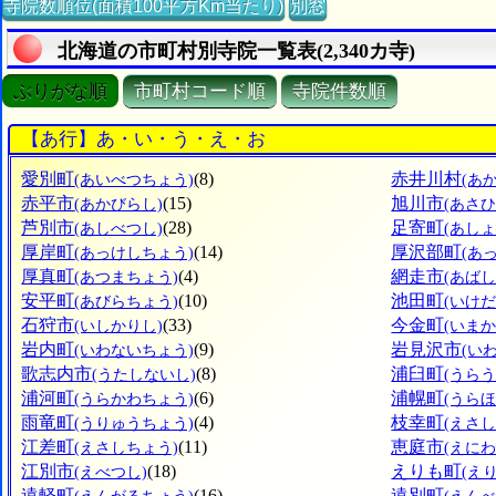
寺院数順位(面積100平方Km当たり)
別窓
北海道の市町村別寺院一覧表(2,340カ寺)
ぶりがな順
市町村コード順
寺院件数順
【あ行】あ・い・う・え・お
愛別町
(8)
赤井川村
(あいべつちょう)
(あ
赤平市
(15)
旭川市
(あかびらし)
(あさ
芦別市
(28)
足寄町
(あしべつし)
(あし
厚岸町
(14)
厚沢部町
(あっけしちょう)
(あ
厚真町
(4)
網走市
(あつまちょう)
(あばし
安平町
(10)
池田町
(あびらちょう)
(いけ
石狩市
(33)
今金町
(いしかりし)
(いま
岩内町
(9)
岩見沢市
(いわないちょう)
(い
歌志内市
(8)
浦臼町
(うたしないし)
(うら
浦河町
(6)
浦幌町
(うらかわちょう)
(うら
雨竜町
(4)
枝幸町
(うりゅうちょう)
(えさ
江差町
(11)
恵庭市
(えさしちょう)
(えにわ
江別市
(18)
えりも町
(えべつし)
(え
遠軽町
(16)
遠別町