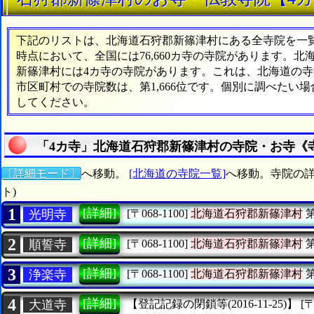
下記のリストは、北海道石狩郡新篠津村にある全寺院を一覧表
時点において、全国には76,660カ寺の寺院があります。北
新篠津村には4カ寺の寺院があります。これは、北海道の寺院
市区町村での寺院数は、第1,666位です。個別に調べたい
してください。
「4カ寺」北海道石狩郡新篠津村の寺院・お寺《
〔詳細モード〕
へ移動。
[北海道の寺院一覧]
へ移動。寺院の詳
ト)
1
[詳細]
光明寺
[〒068-1100]
北海道石狩郡新篠津村
2
[詳細]
順誓寺
[〒068-1100]
北海道石狩郡新篠津村
3
[詳細]
浄楽寺
[〒068-1100]
北海道石狩郡新篠津村
4
[詳細]
大道寺
【登記記録の閉鎖等(2016-11-25)】
[〒