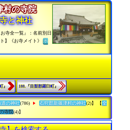
篠津村の寺院
寺と神社
『お寺全一覧』：名前別日
イト】《お寺メイト》
ホ
前町』
188.『目梨郡羅臼町』
海道の神社
(786)
石狩郡新篠津村の神社
(2)】 【
全
の寺院
(4)】
カ寺】を検索する