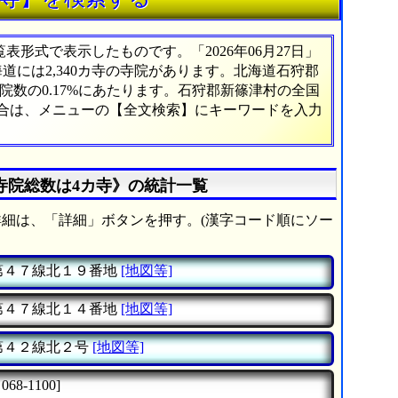
形式で表示したものです。「2026年06月27日」
海道には2,340カ寺の寺院があります。北海道石狩郡
数の0.17%にあたります。石狩郡新篠津村の全国
場合は、メニューの【全文検索】にキーワードを入力
寺院総数は4カ寺》の統計一覧
細は、「詳細」ボタンを押す。(漢字コード順にソー
第４７線北１９番地
[地図等]
第４７線北１４番地
[地図等]
第４２線北２号
[地図等]
068-1100]