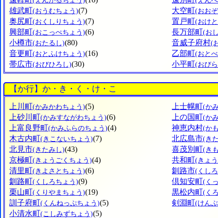
(えんがるちょう)
(えん
雄武町
(7)
大空町
(おうむちょう)
(おお
奥尻町
(7)
置戸町
(おくしりちょう)
(おけ
興部町
(6)
長万部町
(おこっぺちょう)
(お
小樽市
(80)
音威子府村
(おたるし)
(
音更町
(16)
乙部町
(おとふけちょう)
(おと
帯広市
(30)
小平町
(おびひろし)
(おび
【か行】か・き・く・け・こ
上川町
(5)
上士幌町
(かみかわちょう)
(か
上砂川町
(6)
上の国町
(かみすながわちょう)
(か
上富良野町
(4)
神恵内村
(かみふらのちょう)
(か
木古内町
(7)
北広島市
(きこないちょう)
(き
北見市
(43)
喜茂別町
(きたみし)
(き
京極町
(4)
共和町
(きょうごくちょう)
(きょ
清里町
(6)
釧路市
(きよさとちょう)
(くしろ
釧路町
(9)
倶知安町
(くしろちょう)
(く
栗山町
(19)
黒松内町
(くりやまちょう)
(く
訓子府町
(5)
剣淵町
(くんねっぷちょう)
(けん
小清水町
(5)
(こしみずちょう)