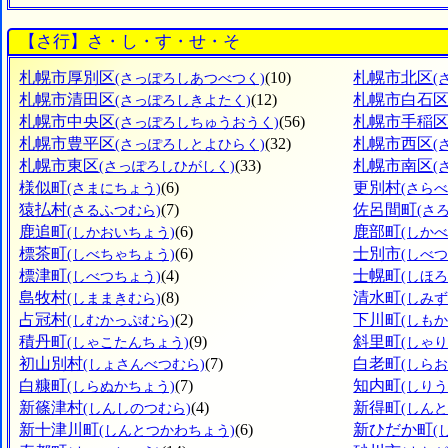
【さ行】さ・し・す・せ・そ
札幌市厚別区
(10)
札幌市北区
(さっぽろしあつべつく)
(
札幌市清田区
(12)
札幌市白石
(さっぽろしきよたく)
札幌市中央区
(56)
札幌市手稲
(さっぽろしちゅうおうく)
札幌市豊平区
(32)
札幌市西区
(さっぽろしとよひらく)
(
札幌市東区
(33)
札幌市南区
(さっぽろしひがしく)
(
様似町
(6)
更別村
(さまにちょう)
(さら
猿払村
(7)
佐呂間町
(さるふつむら)
(さ
鹿追町
(6)
鹿部町
(しかおいちょう)
(しか
標茶町
(6)
士別市
(しべちゃちょう)
(しべつ
標津町
(4)
士幌町
(しべつちょう)
(しほ
島牧村
(8)
清水町
(しままきむら)
(しみ
占冠村
(2)
下川町
(しむかっぷむら)
(しも
積丹町
(9)
斜里町
(しゃこたんちょう)
(しゃ
初山別村
(7)
白老町
(しょさんべつむら)
(しら
白糠町
(7)
知内町
(しらぬかちょう)
(しり
新篠津村
(4)
新得町
(しんしのつむら)
(しん
新十津川町
(6)
新ひだか町
(しんとつかわちょう)
(