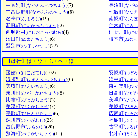
中頓別町
(7)
長沼町
(なかとんべつちょう)
(なが
中富良野町
(6)
七飯町
(なかふらのちょう)
(なな
名寄市
(19)
南幌町
(なよろし)
(なん
新冠町
(2)
仁木町
(にいかっぷちょう)
(にきち
西興部村
(4)
にせこ町
(にしおこっぺむら)
(に
沼田町
(6)
根室市
(ぬまたちょう)
(ねむろ
登別市
(22)
(のぼりべつし)
【は行】は・ひ・ふ・へ・ほ
函館市
(102)
羽幌町
(はこだてし)
(はぼ
浜頓別町
(6)
浜中町
(はまとんべつちょう)
(はま
美瑛町
(6)
東神楽町
(びえいちょう)
(ひ
東川町
(8)
日高町
(ひがしかわちょう)
(ひだ
比布町
(5)
美唄市
(ぴっぷちょう)
(びばい
美深町
(7)
美幌町
(びふかちょう)
(びほ
平取町
(6)
広尾町
(びらとりちょう)
(ひろ
深川市
(25)
福島町
(ふかがわし)
(ふく
富良野市
(20)
古平町
(ふらのし)
(ふる
別海町
(11)
北斗市
(べつかいちょう)
(ほくと