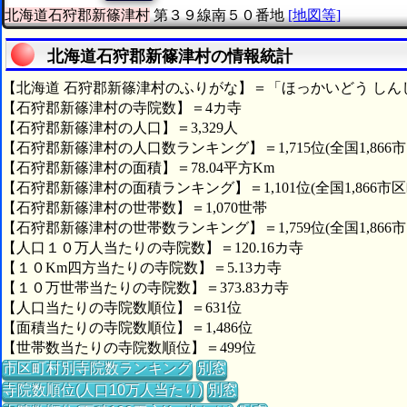
北海道石狩郡新篠津村
第３９線南５０番地
[地図等]
北海道石狩郡新篠津村の情報統計
【北海道 石狩郡新篠津村のふりがな】＝「ほっかいどう しん
【石狩郡新篠津村の寺院数】＝4カ寺
【石狩郡新篠津村の人口】＝3,329人
【石狩郡新篠津村の人口数ランキング】＝1,715位(全国1,866
【石狩郡新篠津村の面積】＝78.04平方Km
【石狩郡新篠津村の面積ランキング】＝1,101位(全国1,866市区
【石狩郡新篠津村の世帯数】＝1,070世帯
【石狩郡新篠津村の世帯数ランキング】＝1,759位(全国1,866
【人口１０万人当たりの寺院数】＝120.16カ寺
【１０Km四方当たりの寺院数】＝5.13カ寺
【１０万世帯当たりの寺院数】＝373.83カ寺
【人口当たりの寺院数順位】＝631位
【面積当たりの寺院数順位】＝1,486位
【世帯数当たりの寺院数順位】＝499位
市区町村別寺院数ランキング
別窓
寺院数順位(人口10万人当たり)
別窓