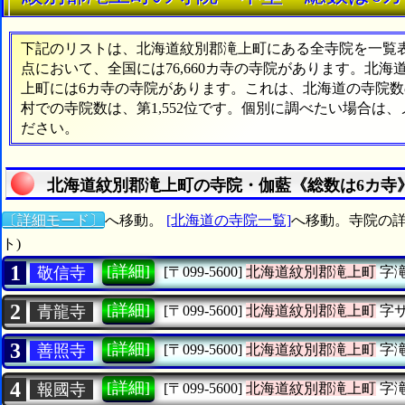
下記のリストは、北海道紋別郡滝上町にある全寺院を一覧表形
点において、全国には76,660カ寺の寺院があります。北海
上町には6カ寺の寺院があります。これは、北海道の寺院数の
村での寺院数は、第1,552位です。個別に調べたい場合は
ださい。
北海道紋別郡滝上町の寺院・伽藍《総数は6カ寺
〔詳細モード〕
へ移動。
[北海道の寺院一覧]
へ移動。寺院の詳
ト)
1
[詳細]
敬信寺
[〒099-5600]
北海道紋別郡滝上町
字
2
[詳細]
青龍寺
[〒099-5600]
北海道紋別郡滝上町
字
3
[詳細]
善照寺
[〒099-5600]
北海道紋別郡滝上町
字
4
[詳細]
報國寺
[〒099-5600]
北海道紋別郡滝上町
字