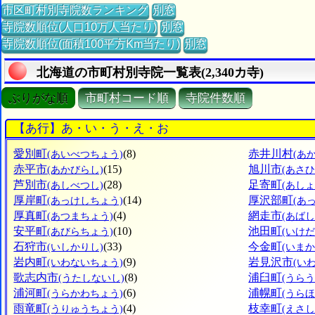
市区町村別寺院数ランキング
別窓
寺院数順位(人口10万人当たり)
別窓
寺院数順位(面積100平方Km当たり)
別窓
北海道の市町村別寺院一覧表(2,340カ寺)
ぶりがな順
市町村コード順
寺院件数順
【あ行】あ・い・う・え・お
愛別町
(8)
赤井川村
(あいべつちょう)
(あ
赤平市
(15)
旭川市
(あかびらし)
(あさ
芦別市
(28)
足寄町
(あしべつし)
(あし
厚岸町
(14)
厚沢部町
(あっけしちょう)
(あ
厚真町
(4)
網走市
(あつまちょう)
(あばし
安平町
(10)
池田町
(あびらちょう)
(いけ
石狩市
(33)
今金町
(いしかりし)
(いま
岩内町
(9)
岩見沢市
(いわないちょう)
(い
歌志内市
(8)
浦臼町
(うたしないし)
(うら
浦河町
(6)
浦幌町
(うらかわちょう)
(うら
雨竜町
(4)
枝幸町
(うりゅうちょう)
(えさ