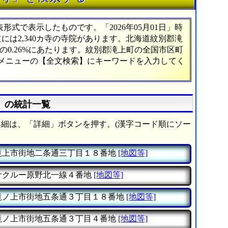
式で表示したものです。「2026年05月01日」時
道には2,340カ寺の寺院があります。北海道紋別郡滝
0.26%にあたります。紋別郡滝上町の全国市区町
、メニューの【全文検索】にキーワードを入力してく
》の統計一覧
細は、「詳細」ボタンを押す。(漢字コード順にソー
滝上市街地二条通三丁目１８番地
[地図等]
サクルー原野北一線４番地
[地図等]
滝ノ上市街地五条通３丁目１８番地
[地図等]
滝ノ上市街地五条通３丁目４番地
[地図等]