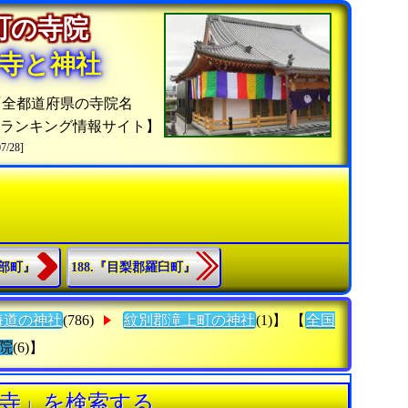
上町の寺院
寺と神社
『全都道府県の寺院名
院ランキング情報サイト】
07/28]
興部町』
188.『目梨郡羅臼町』
海道の神社
(786)
紋別郡滝上町の神社
(1)】 【
全国
院
(6)】
カ寺」を検索する