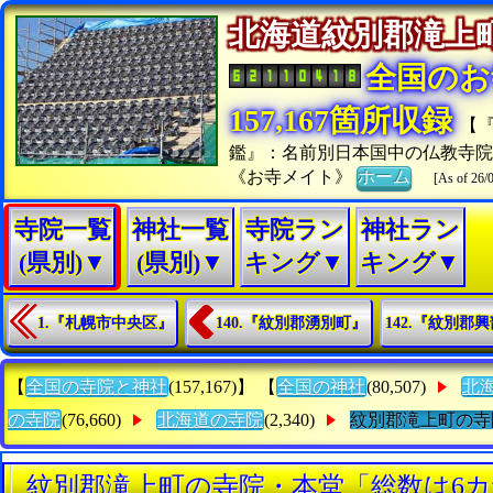
北海道紋別郡滝
全国のお
157,167箇所収録
【
鑑』：名前別日本国中の仏教寺
《お寺メイト》
ホーム
[As of 26/
寺院一覧
神社一覧
寺院ラン
神社ラン
(県別)▼
(県別)▼
キング▼
キング▼
1.『札幌市中央区』
140.『紋別郡湧別町』
142.『紋別郡
【
全国の寺院と神社
(157,167)】 【
全国の神社
(80,507)
北
の寺院
(76,660)
北海道の寺院
(2,340)
紋別郡滝上町の寺
紋別郡滝上町の寺院・本堂「総数は6