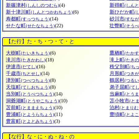
新篠津村
(4)
新得町
(しんしのつむら)
(しん
新十津川町
(6)
新ひだか町
(しんとつかわちょう)
(
寿都町
(14)
砂川市
(すっつちょう)
(すなが
せたな町
(22)
壮瞥町
(せたなちょう)
(そう
【た行】た・ち・つ・て・と
大樹町
(6)
鷹栖町
(たいきちょう)
(たか
滝川市
(18)
滝上町
(たきかわし)
(たき
伊達市
(16)
秩父別町
(だてし)
(ち
千歳市
(14)
月形町
(ちとせし)
(つき
津別町
(8)
鶴居村
(つべつちょう)
(つるい
天塩町
(8)
弟子屈町
(てしおちょう)
(て
当別町
(14)
当麻町
(とうべつちょう)
(とう
洞爺湖町
(10)
苫小牧市
(とうやこちょう)
(と
苫前町
(10)
泊村
(とままえちょう)
(とまりむ
豊浦町
(11)
豊頃町
(とようらちょう)
(とよ
豊富町
(3)
(とよとみちょう)
【な行】な・に・ぬ・ね・の