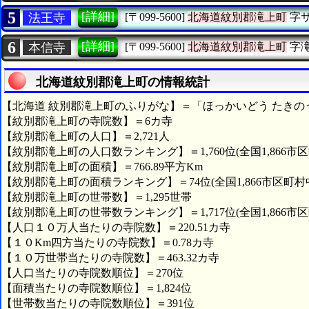
5
[詳細]
法王寺
[〒099-5600]
北海道紋別郡滝上町
字
6
[詳細]
本信寺
[〒099-5600]
北海道紋別郡滝上町
字
北海道紋別郡滝上町の情報統計
【北海道 紋別郡滝上町のふりがな】＝「ほっかいどう たきの
【紋別郡滝上町の寺院数】＝6カ寺
【紋別郡滝上町の人口】＝2,721人
【紋別郡滝上町の人口数ランキング】＝1,760位(全国1,866市区
【紋別郡滝上町の面積】＝766.89平方Km
【紋別郡滝上町の面積ランキング】＝74位(全国1,866市区町村
【紋別郡滝上町の世帯数】＝1,295世帯
【紋別郡滝上町の世帯数ランキング】＝1,717位(全国1,866市区
【人口１０万人当たりの寺院数】＝220.51カ寺
【１０Km四方当たりの寺院数】＝0.78カ寺
【１０万世帯当たりの寺院数】＝463.32カ寺
【人口当たりの寺院数順位】＝270位
【面積当たりの寺院数順位】＝1,824位
【世帯数当たりの寺院数順位】＝391位