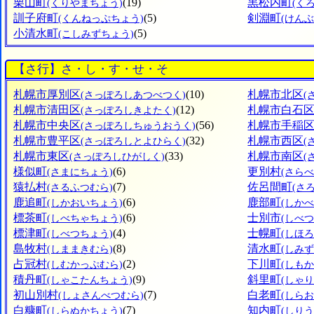
栗山町
(19)
黒松内町
(くりやまちょう)
(く
訓子府町
(5)
剣淵町
(くんねっぷちょう)
(けん
小清水町
(5)
(こしみずちょう)
【さ行】さ・し・す・せ・そ
札幌市厚別区
(10)
札幌市北区
(さっぽろしあつべつく)
(
札幌市清田区
(12)
札幌市白石
(さっぽろしきよたく)
札幌市中央区
(56)
札幌市手稲
(さっぽろしちゅうおうく)
札幌市豊平区
(32)
札幌市西区
(さっぽろしとよひらく)
(
札幌市東区
(33)
札幌市南区
(さっぽろしひがしく)
(
様似町
(6)
更別村
(さまにちょう)
(さら
猿払村
(7)
佐呂間町
(さるふつむら)
(さ
鹿追町
(6)
鹿部町
(しかおいちょう)
(しか
標茶町
(6)
士別市
(しべちゃちょう)
(しべつ
標津町
(4)
士幌町
(しべつちょう)
(しほ
島牧村
(8)
清水町
(しままきむら)
(しみ
占冠村
(2)
下川町
(しむかっぷむら)
(しも
積丹町
(9)
斜里町
(しゃこたんちょう)
(しゃ
初山別村
(7)
白老町
(しょさんべつむら)
(しら
白糠町
(7)
知内町
(しらぬかちょう)
(しり