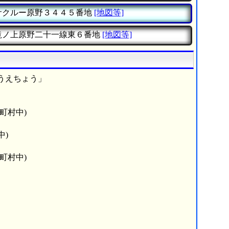
サクルー原野３４４５番地
[地図等]
滝ノ上原野二十一線東６番地
[地図等]
うえちょう」
町村中)
中)
町村中)