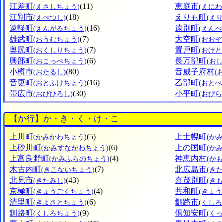
江差町
(11)
恵庭市
(えさしちょう)
(えにわ
江別市
(18)
えりも町
(えべつし)
(え
遠軽町
(16)
遠別町
(えんがるちょう)
(えん
雄武町
(7)
大空町
(おうむちょう)
(おお
奥尻町
(7)
置戸町
(おくしりちょう)
(おけ
興部町
(6)
長万部町
(おこっぺちょう)
(お
小樽市
(80)
音威子府村
(おたるし)
(
音更町
(16)
乙部町
(おとふけちょう)
(おと
帯広市
(30)
小平町
(おびひろし)
(おび
【か行】か・き・く・け・こ
上川町
(5)
上士幌町
(かみかわちょう)
(か
上砂川町
(6)
上の国町
(かみすながわちょう)
(か
上富良野町
(4)
神恵内村
(かみふらのちょう)
(か
木古内町
(7)
北広島市
(きこないちょう)
(き
北見市
(43)
喜茂別町
(きたみし)
(き
京極町
(4)
共和町
(きょうごくちょう)
(きょ
清里町
(6)
釧路市
(きよさとちょう)
(くしろ
釧路町
(9)
倶知安町
(くしろちょう)
(く