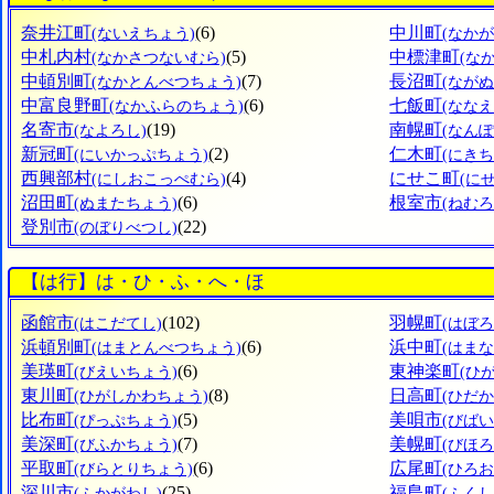
奈井江町
(6)
中川町
(ないえちょう)
(なか
中札内村
(5)
中標津町
(なかさつないむら)
(な
中頓別町
(7)
長沼町
(なかとんべつちょう)
(なが
中富良野町
(6)
七飯町
(なかふらのちょう)
(なな
名寄市
(19)
南幌町
(なよろし)
(なん
新冠町
(2)
仁木町
(にいかっぷちょう)
(にきち
西興部村
(4)
にせこ町
(にしおこっぺむら)
(に
沼田町
(6)
根室市
(ぬまたちょう)
(ねむろ
登別市
(22)
(のぼりべつし)
【は行】は・ひ・ふ・へ・ほ
函館市
(102)
羽幌町
(はこだてし)
(はぼ
浜頓別町
(6)
浜中町
(はまとんべつちょう)
(はま
美瑛町
(6)
東神楽町
(びえいちょう)
(ひ
東川町
(8)
日高町
(ひがしかわちょう)
(ひだ
比布町
(5)
美唄市
(ぴっぷちょう)
(びばい
美深町
(7)
美幌町
(びふかちょう)
(びほ
平取町
(6)
広尾町
(びらとりちょう)
(ひろ
深川市
(25)
福島町
(ふかがわし)
(ふく