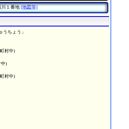
西川１番地
[地図等]
ゅうちょう」
町村中)
中)
町村中)