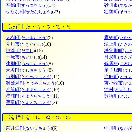
寿都町
(14)
砂川市
(すっつちょう)
(すなが
せたな町
(22)
壮瞥町
(せたなちょう)
(そう
【た行】た・ち・つ・て・と
大樹町
(6)
鷹栖町
(たいきちょう)
(たか
滝川市
(18)
滝上町
(たきかわし)
(たき
伊達市
(16)
秩父別町
(だてし)
(ち
千歳市
(14)
月形町
(ちとせし)
(つき
津別町
(8)
鶴居村
(つべつちょう)
(つるい
天塩町
(8)
弟子屈町
(てしおちょう)
(て
当別町
(14)
当麻町
(とうべつちょう)
(とう
洞爺湖町
(10)
苫小牧市
(とうやこちょう)
(と
苫前町
(10)
泊村
(とままえちょう)
(とまりむ
豊浦町
(11)
豊頃町
(とようらちょう)
(とよ
豊富町
(3)
(とよとみちょう)
【な行】な・に・ぬ・ね・の
奈井江町
(6)
中川町
(ないえちょう)
(なか