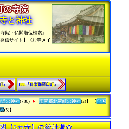
竜町の寺院
寺と神社
『寺院・仏閣順位検索』：
位発信サイト】《お寺メイ
田町』
188.『目梨郡羅臼町』
海道の神社
(786)
雨竜郡北竜町の神社
(2)】 【
全国
院
(5)】
閣【5カ寺】の統計調査