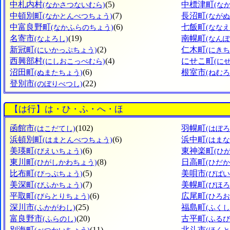
中札内村
(5)
中標津町
(なかさつないむら)
(な
中頓別町
(7)
長沼町
(なかとんべつちょう)
(なが
中富良野町
(6)
七飯町
(なかふらのちょう)
(なな
名寄市
(19)
南幌町
(なよろし)
(なん
新冠町
(2)
仁木町
(にいかっぷちょう)
(にきち
西興部村
(4)
にせこ町
(にしおこっぺむら)
(に
沼田町
(6)
根室市
(ぬまたちょう)
(ねむろ
登別市
(22)
(のぼりべつし)
【は行】は・ひ・ふ・へ・ほ
函館市
(102)
羽幌町
(はこだてし)
(はぼ
浜頓別町
(6)
浜中町
(はまとんべつちょう)
(はま
美瑛町
(6)
東神楽町
(びえいちょう)
(ひ
東川町
(8)
日高町
(ひがしかわちょう)
(ひだ
比布町
(5)
美唄市
(ぴっぷちょう)
(びばい
美深町
(7)
美幌町
(びふかちょう)
(びほ
平取町
(6)
広尾町
(びらとりちょう)
(ひろ
深川市
(25)
福島町
(ふかがわし)
(ふく
富良野市
(20)
古平町
(ふらのし)
(ふる
別海町
(11)
北斗市