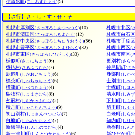
小清水町
(5)
(こしみずちょう)
【さ行】さ・し・す・せ・そ
札幌市厚別区
(10)
札幌市北区
(さっぽろしあつべつく)
(
札幌市清田区
(12)
札幌市白石
(さっぽろしきよたく)
札幌市中央区
(56)
札幌市手稲
(さっぽろしちゅうおうく)
札幌市豊平区
(32)
札幌市西区
(さっぽろしとよひらく)
(
札幌市東区
(33)
札幌市南区
(さっぽろしひがしく)
(
様似町
(6)
更別村
(さまにちょう)
(さら
猿払村
(7)
佐呂間町
(さるふつむら)
(さ
鹿追町
(6)
鹿部町
(しかおいちょう)
(しか
標茶町
(6)
士別市
(しべちゃちょう)
(しべつ
標津町
(4)
士幌町
(しべつちょう)
(しほ
島牧村
(8)
清水町
(しままきむら)
(しみ
占冠村
(2)
下川町
(しむかっぷむら)
(しも
積丹町
(9)
斜里町
(しゃこたんちょう)
(しゃ
初山別村
(7)
白老町
(しょさんべつむら)
(しら
白糠町
(7)
知内町
(しらぬかちょう)
(しり
新篠津村
(4)
新得町
(しんしのつむら)
(しん
新十津川町
(6)
新ひだか町
(しんとつかわちょう)
(