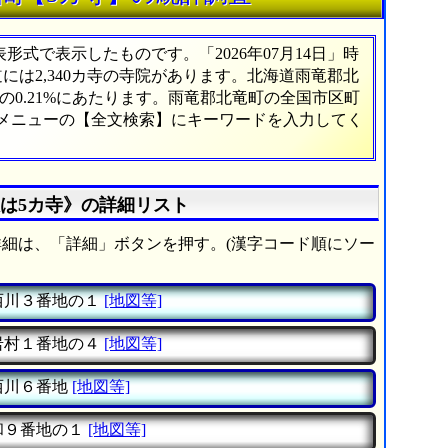
式で表示したものです。「2026年07月14日」時
道には2,340カ寺の寺院があります。北海道雨竜郡北
0.21%にあたります。雨竜郡北竜町の全国市区町
、メニューの【全文検索】にキーワードを入力してく
は5カ寺》の詳細リスト
細は、「詳細」ボタンを押す。(漢字コード順にソー
西川３番地の１
[地図等]
岩村１番地の４
[地図等]
西川６番地
[地図等]
和９番地の１
[地図等]