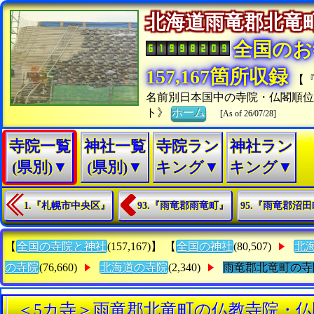
北海道雨竜郡北
全国のお
157,167箇所収録
【
名前別日本国中の寺院・仏閣順
ト》
ホーム
[As of 26/07/28]
寺院一覧
神社一覧
寺院ラン
神社ラン
(県別)▼
(県別)▼
キング▼
キング▼
1.『札幌市中央区』
93.『雨竜郡雨竜町』
95.『雨竜郡沼
【
全国の寺院と神社
(157,167)】 【
全国の神社
(80,507)
北
の寺院
(76,660)
北海道の寺院
(2,340)
雨竜郡北竜町の寺
＜5カ寺＞雨竜郡北竜町の仏教寺院・仏