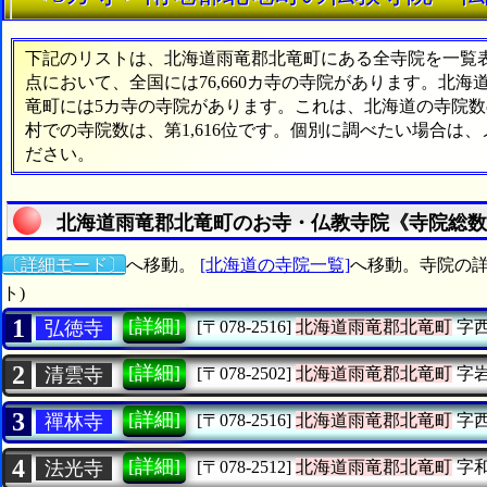
下記のリストは、北海道雨竜郡北竜町にある全寺院を一覧表形
点において、全国には76,660カ寺の寺院があります。北海
竜町には5カ寺の寺院があります。これは、北海道の寺院数の
村での寺院数は、第1,616位です。個別に調べたい場合は
ださい。
北海道雨竜郡北竜町のお寺・仏教寺院《寺院総数
〔詳細モード〕
へ移動。
[北海道の寺院一覧]
へ移動。寺院の詳
ト)
1
[詳細]
弘徳寺
[〒078-2516]
北海道雨竜郡北竜町
字
2
[詳細]
清雲寺
[〒078-2502]
北海道雨竜郡北竜町
字
3
[詳細]
禪林寺
[〒078-2516]
北海道雨竜郡北竜町
字
4
[詳細]
法光寺
[〒078-2512]
北海道雨竜郡北竜町
字