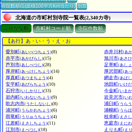
寺院数順位(面積100平方Km当たり)
別窓
北海道の市町村別寺院一覧表(2,340カ寺)
ぶりがな順
市町村コード順
寺院件数順
【あ行】あ・い・う・え・お
愛別町
(8)
赤井川村
(あいべつちょう)
(あ
赤平市
(15)
旭川市
(あかびらし)
(あさ
芦別市
(28)
足寄町
(あしべつし)
(あし
厚岸町
(14)
厚沢部町
(あっけしちょう)
(あ
厚真町
(4)
網走市
(あつまちょう)
(あばし
安平町
(10)
池田町
(あびらちょう)
(いけ
石狩市
(33)
今金町
(いしかりし)
(いま
岩内町
(9)
岩見沢市
(いわないちょう)
(い
歌志内市
(8)
浦臼町
(うたしないし)
(うら
浦河町
(6)
浦幌町
(うらかわちょう)
(うら
雨竜町
(4)
枝幸町
(うりゅうちょう)
(えさ
江差町
(11)
恵庭市
(えさしちょう)
(えにわ
江別市
(18)
えりも町
(えべつし)
(え