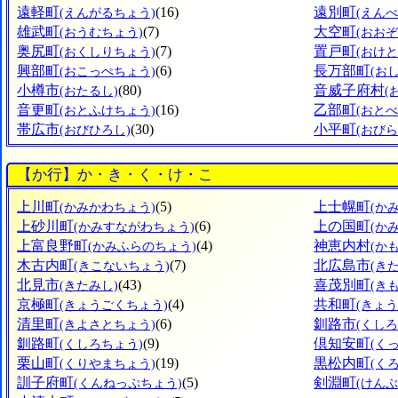
遠軽町
(16)
遠別町
(えんがるちょう)
(えん
雄武町
(7)
大空町
(おうむちょう)
(おお
奥尻町
(7)
置戸町
(おくしりちょう)
(おけ
興部町
(6)
長万部町
(おこっぺちょう)
(お
小樽市
(80)
音威子府村
(おたるし)
(
音更町
(16)
乙部町
(おとふけちょう)
(おと
帯広市
(30)
小平町
(おびひろし)
(おび
【か行】か・き・く・け・こ
上川町
(5)
上士幌町
(かみかわちょう)
(か
上砂川町
(6)
上の国町
(かみすながわちょう)
(か
上富良野町
(4)
神恵内村
(かみふらのちょう)
(か
木古内町
(7)
北広島市
(きこないちょう)
(き
北見市
(43)
喜茂別町
(きたみし)
(き
京極町
(4)
共和町
(きょうごくちょう)
(きょ
清里町
(6)
釧路市
(きよさとちょう)
(くしろ
釧路町
(9)
倶知安町
(くしろちょう)
(く
栗山町
(19)
黒松内町
(くりやまちょう)
(く
訓子府町
(5)
剣淵町
(くんねっぷちょう)
(けん