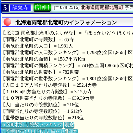
5
[詳細]
龍泉寺
[〒078-2516]
北海道雨竜郡北竜町
字
北海道雨竜郡北竜町のインフォメーション
【北海道 雨竜郡北竜町のふりがな】＝「ほっかいどう ほくり
【雨竜郡北竜町の寺院数】＝5カ寺
【雨竜郡北竜町の人口】＝1,981人
【雨竜郡北竜町の人口数ランキング】＝1,793位(全国1,866市区
【雨竜郡北竜町の面積】＝158.7平方Km
【雨竜郡北竜町の面積ランキング】＝741位(全国1,866市区町村
【雨竜郡北竜町の世帯数】＝782世帯
【雨竜郡北竜町の世帯数ランキング】＝1,801位(全国1,866市区
【人口１０万人当たりの寺院数】＝252.4カ寺
【１０Km四方当たりの寺院数】＝3.15カ寺
【１０万世帯当たりの寺院数】＝639.39カ寺
【人口当たりの寺院数順位】＝216位
【面積当たりの寺院数順位】＝1,612位
【世帯数当たりの寺院数順位】＝218位
市区町村別寺院数ランキング
別窓
寺院数順位(人口10万人当たり)
別窓