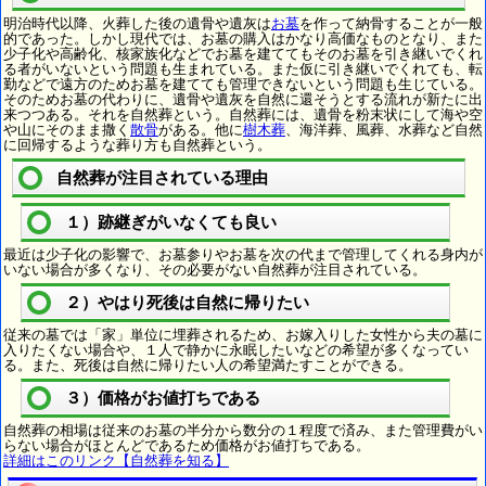
明治時代以降、火葬した後の遺骨や遺灰は
お墓
を作って納骨することが一般
的であった。しかし現代では、お墓の購入はかなり高価なものとなり、また
少子化や高齢化、核家族化などでお墓を建ててもそのお墓を引き継いでくれ
る者がいないという問題も生まれている。また仮に引き継いでくれても、転
勤などで遠方のためお墓を建てても管理できないという問題も生じている。
そのためお墓の代わりに、遺骨や遺灰を自然に還そうとする流れが新たに出
来つつある。それを自然葬という。自然葬には、遺骨を粉末状にして海や空
や山にそのまま撒く
散骨
がある。他に
樹木葬
、海洋葬、風葬、水葬など自然
に回帰するような葬り方も自然葬という。
自然葬が注目されている理由
１）跡継ぎがいなくても良い
最近は少子化の影響で、お墓参りやお墓を次の代まで管理してくれる身内が
いない場合が多くなり、その必要がない自然葬が注目されている。
２）やはり死後は自然に帰りたい
従来の墓では「家」単位に埋葬されるため、お嫁入りした女性から夫の墓に
入りたくない場合や、１人で静かに永眠したいなどの希望が多くなってい
る。また、死後は自然に帰りたい人の希望満たすことができる。
３）価格がお値打ちである
自然葬の相場は従来のお墓の半分から数分の１程度で済み、また管理費がい
らない場合がほとんどであるため価格がお値打ちである。
詳細はこのリンク【自然葬を知る】