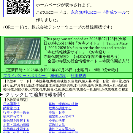
ホームページが表示されます。
このQRコードは、
永久無料QRコード作成ツール
で
作りました。
（QRコードは、株式会社デンソーウェーブの登録商標です）
[This page was uploaded on 2026年07月28日(火曜
日)08時25分14秒]
『お寺メイト』 ｜ Temple Mate
｜
2006-2026
It's fun to see
the shrines and temples.
「寺社情報検索サイト」
《お寺巡り・
寺院仏閣探索》
【日本の寺院の事を知ろう】
「全国の寺院の総合情報サイト ～寺院仏閣超入門
～」
【更新日時：2026年(令和08年)07月25日（土曜日）19時13分09秒】
プライバシー・ポリシー
、
稼働環境
、
利用規約
【仏教キーワード】：寺院墓地,供養,御魂抜き,自然葬,個人墓,本堂・お堂・御々堂,改葬
許可証,祥月命日,墓誌,僧侶派遣,無縁墓,開眼供養,永代供養,墓相,家墓,御魂入れ,宗派,改
葬,帰依,開眼供養,お布施,仏事,散骨,仏恩,終活,御朱印,倶会一処,祭祀,永代供養墓,合祀墓
クリックして追加情報を開く
【仏教関連用語】
日本国憲法
墓地・埋葬等の法律
納骨堂とは
散骨を調査する
行年・享年一覧表
寺院・お寺
樹木葬って？
親鸞聖人って何？
御朱印を理解する
今年の法事
お墓・墓地の情報
宗教法人法
自然葬を検索する
蓮如上人を調べる
中陰・年忌一覧表
墓地・埋葬法律規則