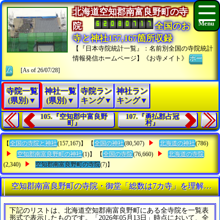
北海道空知郡南富良野町の寺
院
全国のお
寺と神社157,167箇所収録
【『日本寺院統計一覧』：名前別全国の寺院統計
情報発信ホームページ】《お寺メイト》
ホー
ム
[As of 26/07/28]
寺院一覧
神社一覧
寺院ラン
神社ラン
(県別)▼
(県別)▼
キング▼
キング▼
105.『空知郡中富良野
107.『勇払郡占冠
町』
村』
【
全国の寺院と神社
(157,167)】 【
全国の神社
(80,507)
北海道の神社
(786)
空知郡南富良野町の神社
(1)】 【
全国の寺院
(76,660)
北海道の寺院
(2,340)
空知郡南富良野町の寺院
(7)】
空知郡南富良野町の寺院・御堂「総数は7カ寺」を理解する
下記のリストは、北海道空知郡南富良野町にある全寺院を一覧表
形式で表示したものです。「2026年05月13日」時点において、全