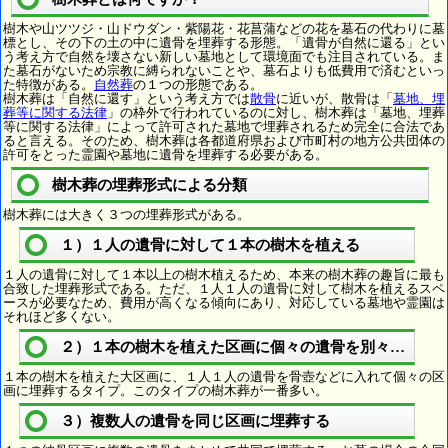
樹木や山ツツジ・山ドウダン・紫陽花・花菖蒲などの花を墓石の代わりに墓
標とし、その下の土の中に遺骨を埋葬する形態。「遺骨が自然に還る」とい
う考え方で自然を壊さない新しい墓地として環境面でも注目されている。ま
た墓石がないため宗教に縛られないことや、墓石よりも低費用で済むといっ
た特徴がある。
自然葬
の１つの形態である。
樹木葬は「自然に還す」という考え方では
散骨
に近いが、散骨は「
墓地、埋
葬等に関する法律
」の枠外で行われているのに対し、樹木葬は「墓地、埋葬
等に関する法律」によって許可された墓地で埋葬されるため完全に合法であ
ると言える。そのため、樹木葬は各都道府県および市町村の地方公共団体の
許可をとった霊園や墓地に遺骨を埋葬する必要がある。
樹木葬の埋葬形式による分類
樹木葬には大きく３つの埋葬形式がある。
１）１人の遺骨に対して１本の樹木を植える
１人の遺骨に対して１本以上の樹木植えるため、本来の樹木葬の趣旨に最も
合致した埋葬形式である。ただ、１人１人の遺骨に対して樹木を植えるスペ
ースが必要なため、費用が高くなる傾向にあり、対応している墓地や霊園は
それほど多くない。
２）１本の樹木を植えた区画に個々の遺骨を別々に埋葬
１本の樹木を植えた大区画に、１人１人の遺骨を骨壺などに入れて個々の区
画に埋葬するタイプ。このタイプの樹木葬が一番多い。
３）複数人の遺骨を同じ区画に埋葬する