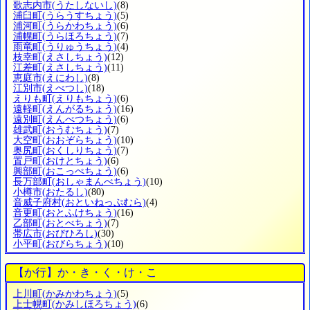
歌志内市
(うたしないし)
(8)
浦臼町
(うらうすちょう)
(5)
浦河町
(うらかわちょう)
(6)
浦幌町
(うらほろちょう)
(7)
雨竜町
(うりゅうちょう)
(4)
枝幸町
(えさしちょう)
(12)
江差町
(えさしちょう)
(11)
恵庭市
(えにわし)
(8)
江別市
(えべつし)
(18)
えりも町
(えりもちょう)
(6)
遠軽町
(えんがるちょう)
(16)
遠別町
(えんべつちょう)
(6)
雄武町
(おうむちょう)
(7)
大空町
(おおぞらちょう)
(10)
奥尻町
(おくしりちょう)
(7)
置戸町
(おけとちょう)
(6)
興部町
(おこっぺちょう)
(6)
長万部町
(おしゃまんべちょう)
(10)
小樽市
(おたるし)
(80)
音威子府村
(おといねっぷむら)
(4)
音更町
(おとふけちょう)
(16)
乙部町
(おとべちょう)
(7)
帯広市
(おびひろし)
(30)
小平町
(おびらちょう)
(10)
【か行】か・き・く・け・こ
上川町
(かみかわちょう)
(5)
上士幌町
(かみしほろちょう)
(6)