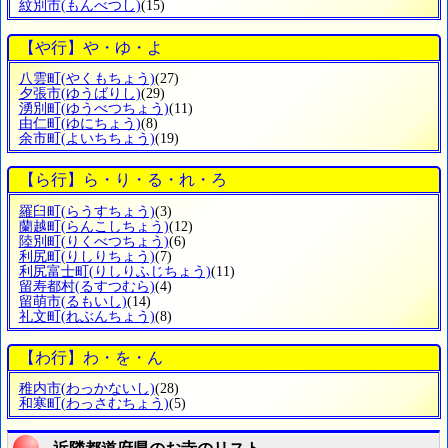
紋別市
(もんべつし)
(15)
【や行】や・ゆ・よ
八雲町
(やくもちょう)
(27)
夕張市
(ゆうばりし)
(29)
湧別町
(ゆうべつちょう)
(11)
由仁町
(ゆにちょう)
(8)
余市町
(よいちちょう)
(19)
【ら行】ら・り・る・れ・ろ
羅臼町
(らうすちょう)
(3)
蘭越町
(らんこしちょう)
(12)
陸別町
(りくべつちょう)
(6)
利尻町
(りしりちょう)
(7)
利尻富士町
(りしりふじちょう)
(11)
留寿都村
(るすつむら)
(4)
留萌市
(るもいし)
(14)
礼文町
(れぶんちょう)
(8)
【わ行】わ・を・ん
稚内市
(わっかないし)
(28)
和寒町
(わっさむちょう)
(5)