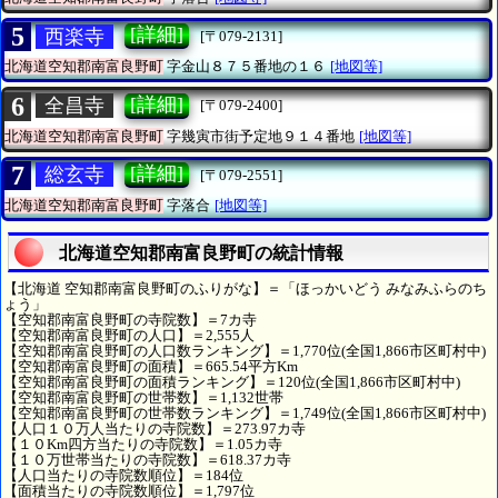
5
[詳細]
西楽寺
[〒079-2131]
北海道空知郡南富良野町
字金山８７５番地の１６
[地図等]
6
[詳細]
全昌寺
[〒079-2400]
北海道空知郡南富良野町
字幾寅市街予定地９１４番地
[地図等]
7
[詳細]
総玄寺
[〒079-2551]
北海道空知郡南富良野町
字落合
[地図等]
北海道空知郡南富良野町の統計情報
【北海道 空知郡南富良野町のふりがな】＝「ほっかいどう みなみふらのち
ょう」
【空知郡南富良野町の寺院数】＝7カ寺
【空知郡南富良野町の人口】＝2,555人
【空知郡南富良野町の人口数ランキング】＝1,770位(全国1,866市区町村中)
【空知郡南富良野町の面積】＝665.54平方Km
【空知郡南富良野町の面積ランキング】＝120位(全国1,866市区町村中)
【空知郡南富良野町の世帯数】＝1,132世帯
【空知郡南富良野町の世帯数ランキング】＝1,749位(全国1,866市区町村中)
【人口１０万人当たりの寺院数】＝273.97カ寺
【１０Km四方当たりの寺院数】＝1.05カ寺
【１０万世帯当たりの寺院数】＝618.37カ寺
【人口当たりの寺院数順位】＝184位
【面積当たりの寺院数順位】＝1,797位