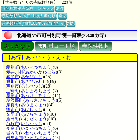
【世帯数当たりの寺院数順位】＝229位
市区町村別寺院数ランキング
別窓
寺院数順位(人口10万人当たり)
別窓
寺院数順位(面積100平方Km当たり)
別窓
北海道の市町村別寺院一覧表(2,340カ寺)
ぶりがな順
市町村コード順
寺院件数順
【あ行】あ・い・う・え・お
愛別町
(あいべつちょう)
(8)
赤井川村
(あかいがわむら)
(3)
赤平市
(あかびらし)
(15)
旭川市
(あさひかわし)
(89)
芦別市
(あしべつし)
(28)
足寄町
(あしょろちょう)
(7)
厚岸町
(あっけしちょう)
(14)
厚沢部町
(あっさぶちょう)
(6)
厚真町
(あつまちょう)
(4)
網走市
(あばしりし)
(15)
安平町
(あびらちょう)
(10)
池田町
(いけだちょう)
(10)
石狩市
(いしかりし)
(33)
今金町
(いまかねちょう)
(6)
岩内町
(いわないちょう)
(9)
岩見沢市
(いわみざわし)
(45)