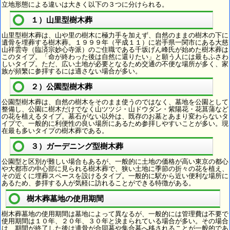
立地形態による違いは大きく以下の３つに分けられる。
１）山里型樹木葬
山里型樹木葬は、山や里の樹木に極力手を加えず、自然のままの樹木の下に
遺骨を埋葬する樹木葬。１９９９年（平成１１）に岩手県一関市にある大慈
山祥雲寺（臨済宗妙心寺派）のご住職である千坂げん峰氏が始めた樹木葬は
このタイプ。「命が終わった後は自然に還りたい」と願う人には最もふさわ
しいタイプ。ただ、広い土地が必要となるため交通の不便な場所が多く、家
族が頻繁に参拝するには適さない場合が多い。
２）公園型樹木葬
公園型樹木葬は、自然の樹木をそのまま使うのではなく、墓地を公園として
整備し、公園に樹木だけでなく山ツツジ・山ドウダン・紫陽花・花菖蒲など
の花を植えるタイプ。墓石がない以外は、既存のお墓とあまり変わらないタ
イプで、一般的に利便性の良い場所にあるため参拝しやすいことが多い。現
在最も多いタイプの樹木葬である。
３）ガーデニング型樹木葬
公園型と区別が難しい場合もあるが、一般的に土地の価格が高い東京の都心
や大都市の中心部に見られる樹木葬で、狭い土地に季節の折々の花を植え、
その近くに埋葬スペースを設けるタイプ。一般的に駅から近い便利な場所に
あるため、参拝する人が気軽に訪れることができる特徴がある。
樹木葬墓地の使用期間
樹木葬墓地の使用期間は墓地によって異なるが、一般的には管理費は不要で
使用期間は１０年、２０年、３０年と決まられている場合が多い。その場合
は、期間が終了した後は遺骨が合同墓や集合墓へ移されることが一般的であ