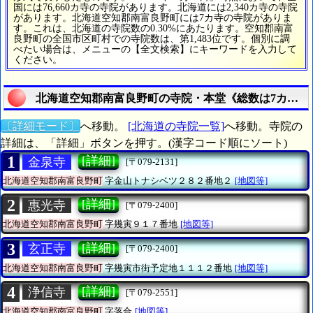
国には76,660カ寺の寺院があります。北海道には2,340カ寺の寺院
があります。北海道空知郡南富良野町には7カ寺の寺院がありま
す。これは、北海道の寺院数の0.30%にあたります。空知郡南富
良野町の全国市区町村での寺院数は、第1,483位です。個別に調
べたい場合は、メニューの【全文検索】にキーワードを入力して
ください。
北海道空知郡南富良野町の寺院・本堂《総数は7カ寺》
〔詳細モード〕
へ移動。
[北海道の寺院一覧]
へ移動。寺院の
詳細は、「詳細」ボタンを押す。(漢字コード順にソート)
1
[詳細]
金泉寺
[〒079-2131]
北海道空知郡南富良野町
字金山トナシベツ２８２番地２
[地図等]
2
[詳細]
惠光寺
[〒079-2400]
北海道空知郡南富良野町
字幾寅９１７番地
[地図等]
3
[詳細]
玄正寺
[〒079-2400]
北海道空知郡南富良野町
字幾寅市街予定地１１１２番地
[地図等]
4
[詳細]
浄信寺
[〒079-2551]
北海道空知郡南富良野町
字落合
[地図等]