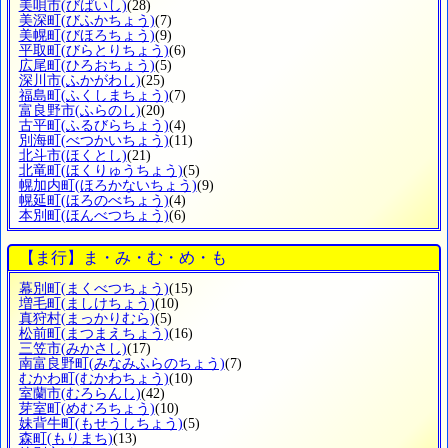
美唄市
(びばいし)
(28)
美深町
(びふかちょう)
(7)
美幌町
(びほろちょう)
(9)
平取町
(びらとりちょう)
(6)
広尾町
(ひろおちょう)
(5)
深川市
(ふかがわし)
(25)
福島町
(ふくしまちょう)
(7)
富良野市
(ふらのし)
(20)
古平町
(ふるびらちょう)
(4)
別海町
(べつかいちょう)
(11)
北斗市
(ほくとし)
(21)
北竜町
(ほくりゅうちょう)
(5)
幌加内町
(ほろかないちょう)
(9)
幌延町
(ほろのべちょう)
(4)
本別町
(ほんべつちょう)
(6)
【ま行】ま・み・む・め・も
幕別町
(まくべつちょう)
(15)
増毛町
(ましけちょう)
(10)
真狩村
(まっかりむら)
(5)
松前町
(まつまえちょう)
(16)
三笠市
(みかさし)
(17)
南富良野町
(みなみふらのちょう)
(7)
むかわ町
(むかわちょう)
(10)
室蘭市
(むろらんし)
(42)
芽室町
(めむろちょう)
(10)
妹背牛町
(もせうしちょう)
(5)
森町
(もりまち)
(13)