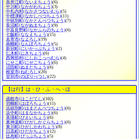
奈井江町
(ないえちょう)
(6)
中川町
(なかがわちょう)
(3)
中札内村
(なかさつないむら)
(5)
中標津町
(なかしべつちょう)
(11)
中頓別町
(なかとんべつちょう)
(7)
長沼町
(ながぬまちょう)
(9)
中富良野町
(なかふらのちょう)
(6)
七飯町
(ななえちょう)
(15)
名寄市
(なよろし)
(19)
南幌町
(なんぽろちょう)
(5)
新冠町
(にいかっぷちょう)
(2)
仁木町
(にきちょう)
(6)
西興部村
(にしおこっぺむら)
(4)
にせこ町
(にせこちょう)
(6)
沼田町
(ぬまたちょう)
(6)
根室市
(ねむろし)
(20)
登別市
(のぼりべつし)
(22)
【は行】は・ひ・ふ・へ・ほ
函館市
(はこだてし)
(102)
羽幌町
(はぼろちょう)
(11)
浜頓別町
(はまとんべつちょう)
(6)
浜中町
(はまなかちょう)
(6)
美瑛町
(びえいちょう)
(6)
東神楽町
(ひがしかぐらちょう)
(6)
東川町
(ひがしかわちょう)
(8)
日高町
(ひだかちょう)
(12)
比布町
(ぴっぷちょう)
(5)