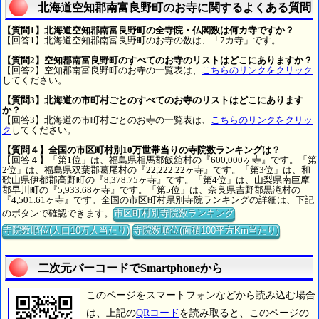
北海道空知郡南富良野町のお寺に関するよくある質問
【質問1】北海道空知郡南富良野町の全寺院・仏閣数は何カ寺ですか？
【回答1】北海道空知郡南富良野町のお寺の数は、「7カ寺」です。
【質問2】空知郡南富良野町のすべてのお寺のリストはどこにありますか？
【回答2】空知郡南富良野町のお寺の一覧表は、
こちらのリンクをクリック
してください。
【質問3】北海道の市町村ごとのすべてのお寺のリストはどこにあります
か？
【回答3】北海道の市町村ごとのお寺の一覧表は、
こちらのリンクをクリッ
ク
してください。
【質問４】全国の市区町村別10万世帯当りの寺院数ランキングは？
【回答４】「第1位」は、福島県相馬郡飯舘村の『600,000ヶ寺』です。「第
2位」は、福島県双葉郡葛尾村の『22,222.22ヶ寺』です。「第3位」は、和
歌山県伊都郡高野町の『8,378.75ヶ寺』です。「第4位」は、山梨県南巨摩
郡早川町の『5,933.68ヶ寺』です。「第5位」は、奈良県吉野郡黒滝村の
『4,501.61ヶ寺』です。全国の市区町村県別寺院ランキングの詳細は、下記
のボタンで確認できます。
市区町村別寺院数ランキング
寺院数順位(人口10万人当たり)
寺院数順位(面積100平方Km当たり)
二次元バーコードでSmartphoneから
このページをスマートフォンなどから読み込む場合
は、上記の
QRコード
を読み取ると、このページの