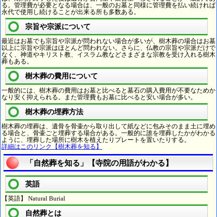
る。管理費が必要となる場合は、一般のお墓と同様に管理費を払い続ければ
永代で使用し続けることが出来る所も多数ある。
宗旨や宗派について
最近はお墓でも宗旨や宗派が問われない場合が多いが、樹木葬の場合はお墓
以上に宗旨や宗派はほとんど問われない。さらに、仏教の宗旨や宗派だけで
なく、神道やキリスト教、イスラム教などさまざまな宗教を受け入れる樹木
葬もある。
樹木葬の費用について
一般的には、樹木葬の費用はお墓と比べると墓石の購入費用が不要なためか
なり安く抑えられる。また管理費もお墓に比べると安い場合が多い。
樹木葬の埋葬方法
樹木葬の埋葬は、遺骨を骨壷から取り出して紙などに包みそのまま土に埋め
る場合と、骨壷ごと埋葬する場合がある。一般的に誰を埋葬したかがわかる
ように、埋葬した場所に樹木を植えたりプレートを置いたりする。
詳細はこのリンク【樹木葬を知る】
「自然葬を知る」【寺院の用語がわかる】
英語
【英語】 Natural Burial
自然葬とは