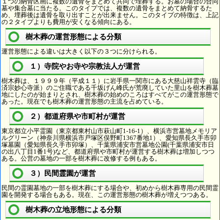
１つの納骨区画に複数の遺骨をまとめて共同で埋葬する。お墓の場合の合同
墓や集合墓に当たる。このタイプでは、複数の遺骨をまとめて納骨するた
め、埋葬後は遺骨を取り出すことが出来ません。このタイプの特徴は、上記
の２タイプよりも費用が安くなる傾向にある。
樹木葬の運営形態による分類
運営形態による違いは大きく以下の３つに分けられる。
１）寺院やお寺や宗教法人が運営
樹木葬は、１９９９年（平成１１）に岩手県一関市にある大慈山祥雲寺（臨
済宗妙心寺派）のご住職である千坂げん峰氏が荒廃していた里山を樹木葬墓
地にしたのが始まりとされ、樹木葬の始めのころはすべてがこの運営形態で
あった。現在でも樹木葬の運営形態の主流を占めている。
２）都道府県や市町村が運営
東京都立小平霊園（東京都東村山市萩山町1-16-1）、横浜市営墓地メモリア
ルグリーン（神奈川県横浜市戸塚区俣野町1367番地1）、愛知県長久手市卯
塚墓園（愛知県長久手市卯塚）、千葉県浦安市営墓地公園(千葉県浦安市日
の出八丁目1番1号)など、都道府県や市町村が運営する樹木葬は増加しつつ
ある。公営の墓地の一部を樹木葬に改修する例もある。
３）民間霊園が運営
民間の霊園墓地の一部を樹木葬にする場合や、初めから樹木葬専用の民間霊
園を開発する場合もある。現在、この運営形態の樹木葬が増えつつある。
樹木葬の立地形態による分類