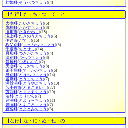
壮瞥町
(そうべつちょう)
(4)
【た行】た・ち・つ・て・と
大樹町
(たいきちょう)
(6)
鷹栖町
(たかすちょう)
(8)
滝川市
(たきかわし)
(18)
滝上町
(たきのうえちょう)
(6)
伊達市
(だてし)
(16)
秩父別町
(ちっぷべつちょう)
(5)
千歳市
(ちとせし)
(14)
月形町
(つきがたちょう)
(4)
津別町
(つべつちょう)
(8)
鶴居村
(つるいむら)
(2)
天塩町
(てしおちょう)
(8)
弟子屈町
(てしかがちょう)
(6)
当別町
(とうべつちょう)
(14)
当麻町
(とうまちょう)
(7)
洞爺湖町
(とうやこちょう)
(10)
苫小牧市
(とまこまいし)
(27)
苫前町
(とままえちょう)
(10)
泊村
(とまりむら)
(7)
豊浦町
(とようらちょう)
(11)
豊頃町
(とよころちょう)
(7)
豊富町
(とよとみちょう)
(3)
【な行】な・に・ぬ・ね・の