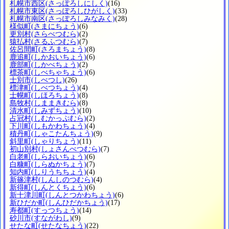
札幌市西区
(さっぽろしにしく)
(16)
札幌市東区
(さっぽろしひがしく)
(33)
札幌市南区
(さっぽろしみなみく)
(28)
様似町
(さまにちょう)
(6)
更別村
(さらべつむら)
(2)
猿払村
(さるふつむら)
(7)
佐呂間町
(さろまちょう)
(8)
鹿追町
(しかおいちょう)
(6)
鹿部町
(しかべちょう)
(2)
標茶町
(しべちゃちょう)
(6)
士別市
(しべつし)
(26)
標津町
(しべつちょう)
(4)
士幌町
(しほろちょう)
(8)
島牧村
(しままきむら)
(8)
清水町
(しみずちょう)
(10)
占冠村
(しむかっぷむら)
(2)
下川町
(しもかわちょう)
(4)
積丹町
(しゃこたんちょう)
(9)
斜里町
(しゃりちょう)
(11)
初山別村
(しょさんべつむら)
(7)
白老町
(しらおいちょう)
(6)
白糠町
(しらぬかちょう)
(7)
知内町
(しりうちちょう)
(4)
新篠津村
(しんしのつむら)
(4)
新得町
(しんとくちょう)
(6)
新十津川町
(しんとつかわちょう)
(6)
新ひだか町
(しんひだかちょう)
(17)
寿都町
(すっつちょう)
(14)
砂川市
(すながわし)
(9)
せたな町
(せたなちょう)
(22)