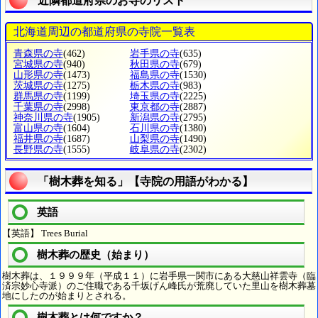
近隣都道府県のお寺のリスト
北海道周辺の都道府県の寺院一覧表
青森県の寺
(462)
岩手県の寺
(635)
宮城県の寺
(940)
秋田県の寺
(679)
山形県の寺
(1473)
福島県の寺
(1530)
茨城県の寺
(1275)
栃木県の寺
(983)
群馬県の寺
(1199)
埼玉県の寺
(2225)
千葉県の寺
(2998)
東京都の寺
(2887)
神奈川県の寺
(1905)
新潟県の寺
(2795)
富山県の寺
(1604)
石川県の寺
(1380)
福井県の寺
(1687)
山梨県の寺
(1490)
長野県の寺
(1555)
岐阜県の寺
(2302)
「樹木葬を知る」【寺院の用語がわかる】
英語
【英語】 Trees Burial
樹木葬の歴史（始まり）
樹木葬は、１９９９年（平成１１）に岩手県一関市にある大慈山祥雲寺（臨
済宗妙心寺派）のご住職である千坂げん峰氏が荒廃していた里山を樹木葬墓
地にしたのが始まりとされる。
樹木葬とは何ですか？