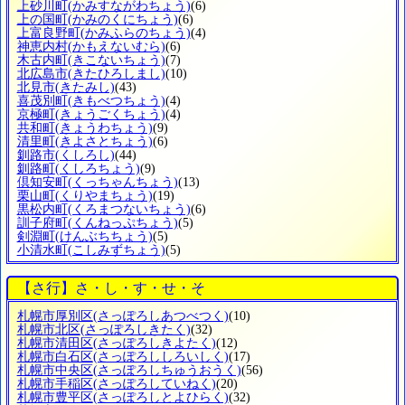
上砂川町
(かみすながわちょう)
(6)
上の国町
(かみのくにちょう)
(6)
上富良野町
(かみふらのちょう)
(4)
神恵内村
(かもえないむら)
(6)
木古内町
(きこないちょう)
(7)
北広島市
(きたひろしまし)
(10)
北見市
(きたみし)
(43)
喜茂別町
(きもべつちょう)
(4)
京極町
(きょうごくちょう)
(4)
共和町
(きょうわちょう)
(9)
清里町
(きよさとちょう)
(6)
釧路市
(くしろし)
(44)
釧路町
(くしろちょう)
(9)
倶知安町
(くっちゃんちょう)
(13)
栗山町
(くりやまちょう)
(19)
黒松内町
(くろまつないちょう)
(6)
訓子府町
(くんねっぷちょう)
(5)
剣淵町
(けんぶちちょう)
(5)
小清水町
(こしみずちょう)
(5)
【さ行】さ・し・す・せ・そ
札幌市厚別区
(さっぽろしあつべつく)
(10)
札幌市北区
(さっぽろしきたく)
(32)
札幌市清田区
(さっぽろしきよたく)
(12)
札幌市白石区
(さっぽろししろいしく)
(17)
札幌市中央区
(さっぽろしちゅうおうく)
(56)
札幌市手稲区
(さっぽろしていねく)
(20)
札幌市豊平区
(さっぽろしとよひらく)
(32)