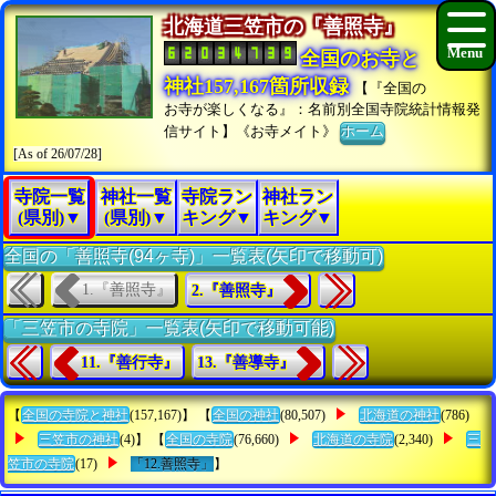
北海道三笠市の『善照寺』
全国のお寺と
神社157,167箇所収録
【『全国の
お寺が楽しくなる』：名前別全国寺院統計情報発
信サイト】《お寺メイト》
ホーム
[As of 26/07/28]
寺院一覧
神社一覧
寺院ラン
神社ラン
(県別)▼
(県別)▼
キング▼
キング▼
全国の「善照寺(94ヶ寺)」一覧表(矢印で移動可)
1.『善照寺』
2.『善照寺』
「三笠市の寺院」一覧表(矢印で移動可能)
11.『善行寺』
13.『善導寺』
【
全国の寺院と神社
(157,167)】 【
全国の神社
(80,507)
北海道の神社
(786)
三笠市の神社
(4)】 【
全国の寺院
(76,660)
北海道の寺院
(2,340)
三
笠市の寺院
(17)
「12.善照寺」
】