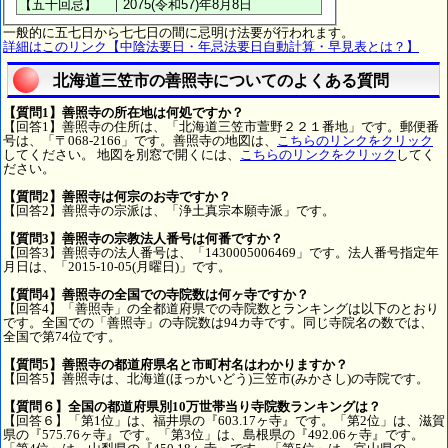
一般的に五七日から七七日の間に忌明け法要が行われます。
詳細はこのリンク【中陰法要日・年忌法要日自動計算・早見表とは？】
北海道三笠市の善照寺についてのよくある質問
【質問1】善照寺の所在地は何処ですか？
【回答1】善照寺の住所は、「北海道三笠市萱野２２１番地」です。郵便番
号は、「〒068-2166」です。善照寺の地図は、
こちらのリンクをクリック
してください。 地図を別窓で開くには、
こちらのリンクをクリック
してく
ださい。
【質問2】善照寺は何宗のお寺ですか？
【回答2】善照寺の宗派は、「浄土真宗本願寺派」です。
【質問3】善照寺の宗教法人番号は何番ですか？
【回答3】善照寺の法人番号は、「1430005006469」です。法人番号指定年
月日は、「2015-10-05(月曜日)」です。
【質問4】善照寺の全国での寺院数は何ヶ寺ですか？
【回答4】「善照寺」の全都道府県での寺院数とランキングは以下のとおり
です。全国での「善照寺」の寺院数は94カ寺です。同じ寺院名の数では、
全国で第74位です。
【質問5】善照寺の都道府県名と市町村名はわかりますか？
【回答5】善照寺は、北海道(ほっかいどう)三笠市(みかさし)の寺院です。
【質問６】全国の都道府県別10万世帯当り寺院数ランキングは？
【回答６】「第1位」は、福井県の『603.17ヶ寺』です。「第2位」は、滋賀
県の『575.76ヶ寺』です。「第3位」は、島根県の『492.06ヶ寺』です。