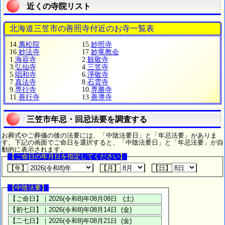
近くの寺院リスト
北海道三笠市の善照寺付近のお寺一覧表
14.
萬松院
15.
妙照寺
16.
妙法寺
17.
妙竜教会
1.
海容寺
2.
観敬寺
3.
弘仙寺
4.
三笠寺
5.
唱和寺
6.
淨敬寺
7.
真法寺
8.
石雲寺
9.
専行寺
10.
専勝寺
11.
善行寺
13.
善導寺
三笠市年忌・回忌法要を調査する
お葬式やご葬儀の後の法要には、「中陰法要日」と「年忌法要」がありま
す。下記の画面でご命日を選択すると、「中陰法要日」と「年忌法要」が自
動的に表示されます。
【ご命日の年月日を指定してください】
【年】
【月】
【日】
【中陰法要】