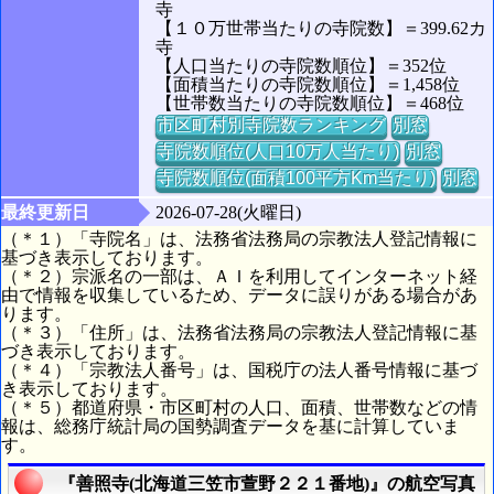
寺
【１０万世帯当たりの寺院数】＝399.62カ
寺
【人口当たりの寺院数順位】＝352位
【面積当たりの寺院数順位】＝1,458位
【世帯数当たりの寺院数順位】＝468位
市区町村別寺院数ランキング
別窓
寺院数順位(人口10万人当たり)
別窓
寺院数順位(面積100平方Km当たり)
別窓
最終更新日
2026-07-28(火曜日)
（＊１）「寺院名」は、法務省法務局の宗教法人登記情報に
基づき表示しております。
（＊２）宗派名の一部は、ＡＩを利用してインターネット経
由で情報を収集しているため、データに誤りがある場合があ
ります。
（＊３）「住所」は、法務省法務局の宗教法人登記情報に基
づき表示しております。
（＊４）「宗教法人番号」は、国税庁の法人番号情報に基づ
き表示しております。
（＊５）都道府県・市区町村の人口、面積、世帯数などの情
報は、総務庁統計局の国勢調査データを基に計算していま
す。
『善照寺(北海道三笠市萱野２２１番地)』の航空写真