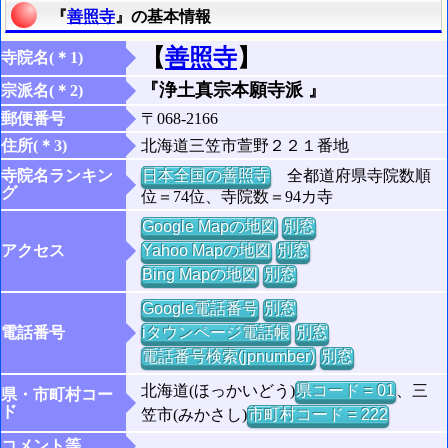
『
善照寺
』の基本情報
【
善照寺
】
寺院名(＊1)
『浄土真宗本願寺派 』
宗派名(＊2)
郵便番号
〒068-2166
住所(＊3)
北海道三笠市萱野２２１番地
寺院名ランキン
日本全国の善照寺
全都道府県寺院数順
グ
位＝74位、寺院数＝94カ寺
Google Mapの地図
別窓
アクセス
Yahoo Mapの地図
別窓
Bing Mapの地図
別窓
Google電話番号
別窓
電話番号
iタウンページ電話帳
別窓
電話番号検索(jpnumber)
別窓
北海道(ほっかいどう)
県コード = 01
、三
県・市町村コー
ド
笠市(みかさし)
市町村コード = 222
コメント等