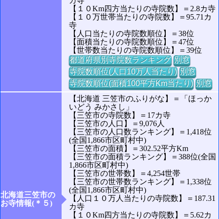
カ寺
【１０Km四方当たりの寺院数】＝2.8カ寺
【１０万世帯当たりの寺院数】＝95.71カ
寺
【人口当たりの寺院数順位】＝38位
【面積当たりの寺院数順位】＝47位
【世帯数当たりの寺院数順位】＝39位
都道府県別寺院数ランキング
別窓
寺院数順位(人口10万人当たり)
別窓
寺院数順位(面積100平方Km当たり)
別窓
【北海道 三笠市のふりがな】＝「ほっか
いどう みかさし」
【三笠市の寺院数】＝17カ寺
【三笠市の人口】＝9,076人
【三笠市の人口数ランキング】＝1,418位
(全国1,866市区町村中)
【三笠市の面積】＝302.52平方Km
【三笠市の面積ランキング】＝388位(全国
1,866市区町村中)
【三笠市の世帯数】＝4,254世帯
【三笠市の世帯数ランキング】＝1,338位
(全国1,866市区町村中)
北海道三笠市の
【人口１０万人当たりの寺院数】＝187.31
お寺情報(＊５)
カ寺
【１０Km四方当たりの寺院数】＝5.62カ