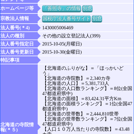
ホームページ等
「善照寺」の情報
別窓
宗教法人情報
国税庁法人番号サイト
別窓
法人番号(＊4)
1430005006469
法人の種別
その他の設立登記法人(399)
法人番号指定日
2015-10-05(月曜日)
法人番号更新日
2015-10-30(金曜日)
特記事項
【北海道のふりがな】＝「ほっかいど
う」
【北海道の寺院数】＝2,340カ寺
【北海道の人口】＝5,381,733人
【北海道の人口数ランキング】＝8位(全国
47都道府県中)
【北海道の面積】＝83,424.31平方Km
【北海道の面積ランキング】＝1位(全国47
都道府県中)
【北海道の世帯数】＝2,444,810世帯
【北海道の世帯数ランキング】＝7位(全国
47都道府県中)
北海道の寺院情
【人口１０万人当たりの寺院数】＝43.48
報(＊５)