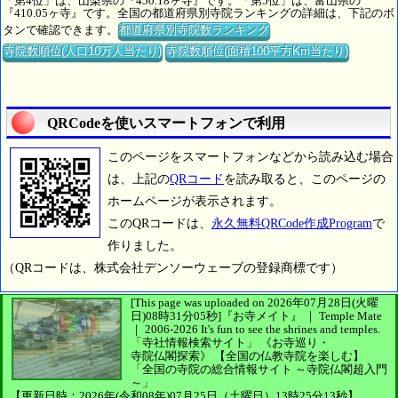
「第4位」は、山梨県の『450.18ヶ寺』です。「第5位」は、富山県の
『410.05ヶ寺』です。全国の都道府県別寺院ランキングの詳細は、下記のボ
タンで確認できます。
都道府県別寺院数ランキング
寺院数順位(人口10万人当たり)
寺院数順位(面積100平方Km当たり)
QRCodeを使いスマートフォンで利用
このページをスマートフォンなどから読み込む場合
は、上記の
QRコード
を読み取ると、このページの
ホームページが表示されます。
このQRコードは、
永久無料QRCode作成Program
で
作りました。
（QRコードは、株式会社デンソーウェーブの登録商標です）
[This page was uploaded on 2026年07月28日(火曜
日)08時31分05秒]
『お寺メイト』 ｜ Temple Mate
｜
2006-2026
It's fun to see
the shrines and temples.
「寺社情報検索サイト」
《お寺巡り・
寺院仏閣探索》
【全国の仏教寺院を楽しむ】
「全国の寺院の総合情報サイト ～寺院仏閣超入門
～」
【更新日時：2026年(令和08年)07月25日（土曜日）13時25分13秒】