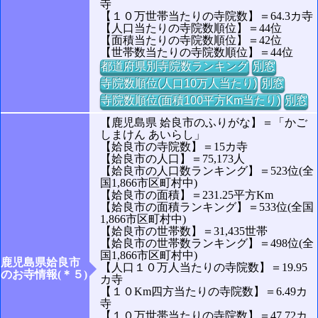
寺
【１０万世帯当たりの寺院数】＝64.3カ寺
【人口当たりの寺院数順位】＝44位
【面積当たりの寺院数順位】＝42位
【世帯数当たりの寺院数順位】＝44位
都道府県別寺院数ランキング
別窓
寺院数順位(人口10万人当たり)
別窓
寺院数順位(面積100平方Km当たり)
別窓
【鹿児島県 姶良市のふりがな】＝「かご
しまけん あいらし」
【姶良市の寺院数】＝15カ寺
【姶良市の人口】＝75,173人
【姶良市の人口数ランキング】＝523位(全
国1,866市区町村中)
【姶良市の面積】＝231.25平方Km
【姶良市の面積ランキング】＝533位(全国
1,866市区町村中)
【姶良市の世帯数】＝31,435世帯
【姶良市の世帯数ランキング】＝498位(全
国1,866市区町村中)
鹿児島県姶良市
【人口１０万人当たりの寺院数】＝19.95
のお寺情報(＊５)
カ寺
【１０Km四方当たりの寺院数】＝6.49カ
寺
【１０万世帯当たりの寺院数】＝47.72カ