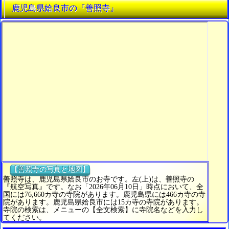
鹿児島県姶良市の『善照寺』
【善照寺の写真と地図】
善照寺は、鹿児島県姶良市のお寺です。左(上)は、善照寺の
『航空写真』です。なお「2026年06月10日」時点において、全
国には76,660カ寺の寺院があります。鹿児島県には466カ寺の寺
院があります。鹿児島県姶良市には15カ寺の寺院があります。
寺院の検索は、メニューの【全文検索】に寺院名などを入力し
てください。