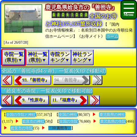
鹿児島県姶良市の『善照寺』
全国のお寺
と神社157,167箇所収録
【『国内
のお寺情報検索』：名前別日本国中のお寺順位発
信ホームページ】《お寺メイト》
ホーム
[As of 26/07/28]
寺院一覧
神社一覧
寺院ラン
神社ラン
(県別)▼
(県別)▼
キング▼
キング▼
全国の「善照寺(94ヶ寺)」一覧表(矢印で移動可)
94.『善照寺』
93.『善照寺』
「姶良市の寺院」一覧表(矢印で移動可能)
9.『性原寺』
11.『福應寺』
【
全国の寺院と神社
(157,167)】 【
全国の神社
(80,507)
鹿児島県の神社
(1,117)
姶良市の神社
(58)】 【
全国の寺院
(76,660)
鹿児島県の寺院
(466)
姶良市の寺院
(15)
「10.善照寺」
】