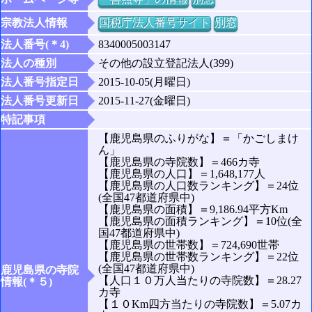
宗教法人情報
国税庁法人番号サイト
別窓
法人番号(＊4)
8340005003147
法人の種別
その他の設立登記法人(399)
法人番号指定日
2015-10-05(月曜日)
法人番号更新日
2015-11-27(金曜日)
特記事項
【鹿児島県のふりがな】＝「かごしまけ
ん」
【鹿児島県の寺院数】＝466カ寺
【鹿児島県の人口】＝1,648,177人
【鹿児島県の人口数ランキング】＝24位
(全国47都道府県中)
【鹿児島県の面積】＝9,186.94平方Km
【鹿児島県の面積ランキング】＝10位(全
国47都道府県中)
【鹿児島県の世帯数】＝724,690世帯
【鹿児島県の世帯数ランキング】＝22位
(全国47都道府県中)
鹿児島県の寺院
【人口１０万人当たりの寺院数】＝28.27
情報(＊５)
カ寺
【１０Km四方当たりの寺院数】＝5.07カ