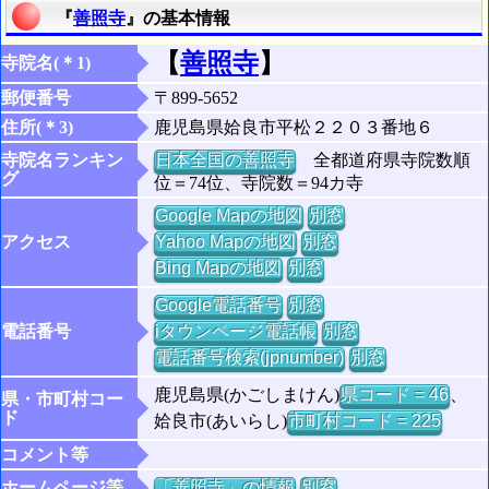
『
善照寺
』の基本情報
【
善照寺
】
寺院名(＊1)
郵便番号
〒899-5652
住所(＊3)
鹿児島県姶良市平松２２０３番地６
寺院名ランキン
日本全国の善照寺
全都道府県寺院数順
グ
位＝74位、寺院数＝94カ寺
Google Mapの地図
別窓
アクセス
Yahoo Mapの地図
別窓
Bing Mapの地図
別窓
Google電話番号
別窓
電話番号
iタウンページ電話帳
別窓
電話番号検索(jpnumber)
別窓
鹿児島県(かごしまけん)
県コード = 46
、
県・市町村コー
ド
姶良市(あいらし)
市町村コード = 225
コメント等
ホームページ等
「善照寺」の情報
別窓