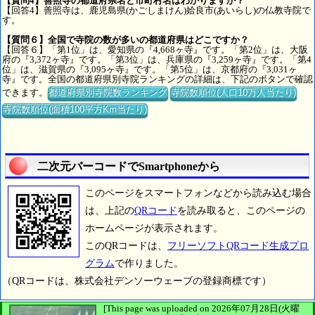
【質問4】善照寺の都道府県名と市町村名はわかりますか？
【回答4】善照寺は、鹿児島県(かごしまけん)姶良市(あいらし)の仏教寺院で
す。
【質問６】全国で寺院の数が多いの都道府県はどこですか？
【回答６】「第1位」は、愛知県の『4,668ヶ寺』です。「第2位」は、大阪
府の『3,372ヶ寺』です。「第3位」は、兵庫県の『3,259ヶ寺』です。「第4
位」は、滋賀県の『3,095ヶ寺』です。「第5位」は、京都府の『3,031ヶ
寺』です。全国の都道府県別寺院ランキングの詳細は、下記のボタンで確認
できます。
都道府県別寺院数ランキング
寺院数順位(人口10万人当たり)
寺院数順位(面積100平方Km当たり)
二次元バーコードでSmartphoneから
このページをスマートフォンなどから読み込む場合
は、上記の
QRコード
を読み取ると、このページの
ホームページが表示されます。
このQRコードは、
フリーソフトQRコード生成プロ
グラム
で作りました。
（QRコードは、株式会社デンソーウェーブの登録商標です）
[This page was uploaded on 2026年07月28日(火曜