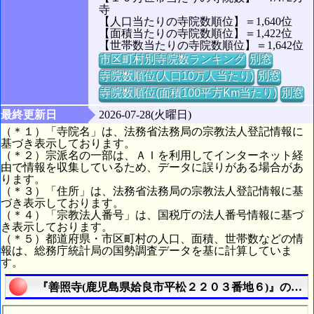
寺
【人口当たりの寺院数順位】＝1,640位
【面積当たりの寺院数順位】＝1,422位
【世帯数当たりの寺院数順位】＝1,642位
市区町村別寺院数ランキング
別窓
寺院数順位(人口10万人当たり)
別窓
寺院数順位(面積100平方Km当たり)
別窓
最終更新日
2026-07-28(火曜日)
（＊１）「寺院名」は、法務省法務局の宗教法人登記情報に
基づき表示しております。
（＊２）宗派名の一部は、ＡＩを利用してインターネット経
由で情報を収集しているため、データに誤りがある場合があ
ります。
（＊３）「住所」は、法務省法務局の宗教法人登記情報に基
づき表示しております。
（＊４）「宗教法人番号」は、国税庁の法人番号情報に基づ
き表示しております。
（＊５）都道府県・市区町村の人口、面積、世帯数などの情
報は、総務庁統計局の国勢調査データを基に計算していま
す。
『善照寺(鹿児島県姶良市平松２２０３番地６)』の航