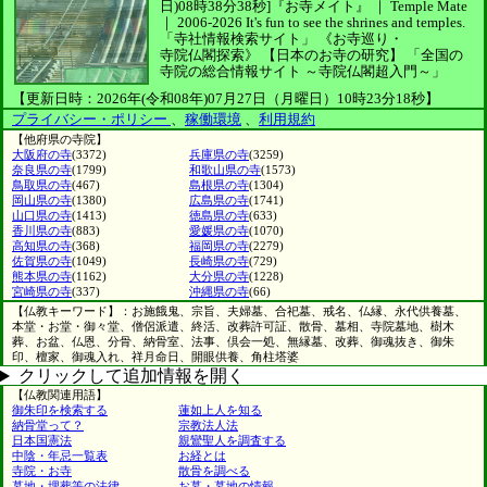
日)08時38分38秒]
『お寺メイト』 ｜ Temple Mate
｜
2006-2026
It's fun to see
the shrines and temples.
「寺社情報検索サイト」
《お寺巡り・
寺院仏閣探索》
【日本のお寺の研究】
「全国の
寺院の総合情報サイト ～寺院仏閣超入門～」
【更新日時：2026年(令和08年)07月27日（月曜日）10時23分18秒】
プライバシー・ポリシー
、
稼働環境
、
利用規約
【他府県の寺院】
大阪府の寺
(3372)
兵庫県の寺
(3259)
奈良県の寺
(1799)
和歌山県の寺
(1573)
鳥取県の寺
(467)
島根県の寺
(1304)
岡山県の寺
(1380)
広島県の寺
(1741)
山口県の寺
(1413)
徳島県の寺
(633)
香川県の寺
(883)
愛媛県の寺
(1070)
高知県の寺
(368)
福岡県の寺
(2279)
佐賀県の寺
(1049)
長崎県の寺
(729)
熊本県の寺
(1162)
大分県の寺
(1228)
宮崎県の寺
(337)
沖縄県の寺
(66)
【仏教キーワード】：お施餓鬼、宗旨、夫婦墓、合祀墓、戒名、仏縁、永代供養墓、
本堂・お堂・御々堂、僧侶派遣、終活、改葬許可証、散骨、墓相、寺院墓地、樹木
葬、お盆、仏恩、分骨、納骨室、法事、倶会一処、無縁墓、改葬、御魂抜き、御朱
印、檀家、御魂入れ、祥月命日、開眼供養、角柱塔婆
クリックして追加情報を開く
【仏教関連用語】
御朱印を検索する
蓮如上人を知る
納骨堂って？
宗教法人法
日本国憲法
親鸞聖人を調査する
中陰・年忌一覧表
お経とは
寺院・お寺
散骨を調べる
墓地・埋葬等の法律
お墓・墓地の情報