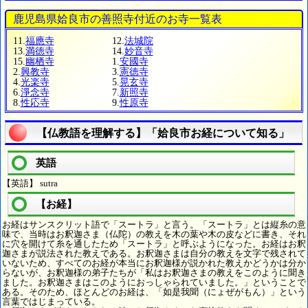
鹿児島県姶良市の善照寺付近のお寺一覧表
11.
福應寺
12.
法城院
13.
満徳寺
14.
妙音寺
15.
幽栖寺
1.
安國寺
2.
興教寺
3.
憲徳寺
4.
光楽寺
5.
晃玄寺
6.
淨念寺
7.
新照寺
8.
性応寺
9.
性原寺
【仏教語を理解する】「姶良市お経について知る」
英語
【英語】 sutra
【お経】
お経はサンスクリット語で「スートラ」と言う。「スートラ」とは縦糸の意
味で、当時はお釈迦さま（仏陀）の教えを木の葉や木の皮などに書き、それ
に穴を開けて糸を通したため「スートラ」と呼ぶようになった。お経はお釈
迦さまが説法された教えである。お釈迦さまは自分の教えを文字で残されて
いないため、すべてのお経が本当にお釈迦様が説かれた教えかどうかは分か
らないが、お釈迦様の弟子たちが「私はお釈迦さまの教えをこのように聞き
ました。お釈迦さまはこのようにおっしゃられていました。」ということで
ある。そのため、ほとんどのお経は、「如是我聞（にょぜがもん）」という
言葉ではじまっている。