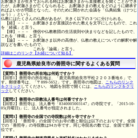
お釈迦さまが生きておられる時はお釈迦さまから直接教えを聞くことができ
たが、お釈迦さまが亡くなられると、お釈迦さまの教えをどのように継承す
ればよいかが問題となった。そのために開かれた会議を「仏典結集（けつじ
ゅう）」という。
仏教にはたくさんの仏典があるが、大きく以下の３つに分けられる。
【経】－－－ お釈迦さまが直接説かれた教えを文字にしたもので、これ
を「経蔵」と言う。
【律】－－－ 僧侶や仏教教団の生活規則や決まりなどを記したもので、
これを「律蔵」と言う。
【論】－－－ お釈迦さま以外の高僧が、仏教の教えについての解釈や解
説などを書いたもので、
これを「論蔵」と言う。
詳細はこのリンク【お経について知る】
鹿児島県姶良市の善照寺に関するよくある質問
【質問1】善照寺の所在地は何処ですか？
【回答1】善照寺の所在地は、「鹿児島県姶良市平松２２０３番地６」で
す。郵便番号は、「〒899-5652」です。善照寺の地図は、
こちらのリンク
をクリック
してください。 地図を別窓で開くには、
こちらのリンクをクリ
ック
してください。
【質問2】善照寺の宗教法人番号は何番ですか？
【回答2】善照寺は、法人番号「8340005003147」の寺院です。「2015-10-
05(月曜日)」に、法人番号が指定されました。
【質問3】善照寺の全国での寺院数は何ヶ寺ですか？
【回答3】「善照寺」の全国でのお寺の数と順位は以下のとおりです。全国
での「善照寺」の寺院数は94カ寺です。同じ寺院名の数では、全国で第74
位です。