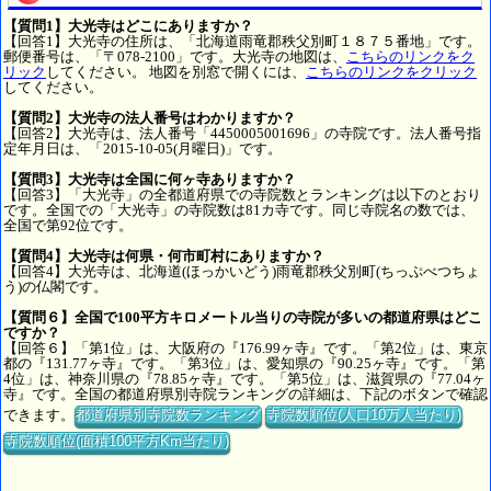
【質問1】大光寺はどこにありますか？
【回答1】大光寺の住所は、「北海道雨竜郡秩父別町１８７５番地」です。
郵便番号は、「〒078-2100」です。大光寺の地図は、
こちらのリンクをク
リック
してください。 地図を別窓で開くには、
こちらのリンクをクリック
してください。
【質問2】大光寺の法人番号はわかりますか？
【回答2】大光寺は、法人番号「4450005001696」の寺院です。法人番号指
定年月日は、「2015-10-05(月曜日)」です。
【質問3】大光寺は全国に何ヶ寺ありますか？
【回答3】「大光寺」の全都道府県での寺院数とランキングは以下のとおり
です。全国での「大光寺」の寺院数は81カ寺です。同じ寺院名の数では、
全国で第92位です。
【質問4】大光寺は何県・何市町村にありますか？
【回答4】大光寺は、北海道(ほっかいどう)雨竜郡秩父別町(ちっぷべつちょ
う)の仏閣です。
【質問６】全国で100平方キロメートル当りの寺院が多いの都道府県はどこ
ですか？
【回答６】「第1位」は、大阪府の『176.99ヶ寺』です。「第2位」は、東京
都の『131.77ヶ寺』です。「第3位」は、愛知県の『90.25ヶ寺』です。「第
4位」は、神奈川県の『78.85ヶ寺』です。「第5位」は、滋賀県の『77.04ヶ
寺』です。全国の都道府県別寺院ランキングの詳細は、下記のボタンで確認
できます。
都道府県別寺院数ランキング
寺院数順位(人口10万人当たり)
寺院数順位(面積100平方Km当たり)