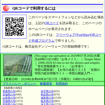
QRコードで利用するには
このページをスマートフォンなどから読み込む場合
は、上記の
QRコード
を読み取ると、このページの
ホームページが表示されます。
このQRコードは、
フリーウェア(FreeWare)QRコー
ド作成プログラム
で作りました。
（QRコードは、株式会社デンソーウェーブの登録商標です）
[This page was uploaded on 2026年07月28日(火曜
日)08時31分10秒]
『お寺メイト』 ｜ Temple Mate
｜
2006-2026
It's fun to see
the shrines and temples.
「寺社情報検索サイト」
《お寺巡り・
寺院仏閣探索》
【お寺の名前リスト】
「全国の
寺院の総合情報サイト ～寺院仏閣超入門～」
【更新日時：2026年(令和08年)07月27日（月曜日）16時03分45秒】
プライバシー・ポリシー
、
稼働環境
、
利用規約
【他府県の寺院】
青森県の寺
(462)
岩手県の寺
(635)
宮城県の寺
(940)
秋田県の寺
(679)
山形県の寺
(1473)
福島県の寺
(1530)
茨城県の寺
(1275)
栃木県の寺
(983)
群馬県の寺
(1199)
埼玉県の寺
(2225)