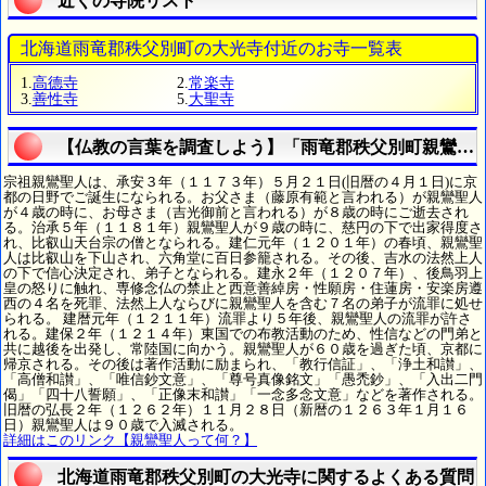
近くの寺院リスト
北海道雨竜郡秩父別町の大光寺付近のお寺一覧表
1.
高德寺
2.
常楽寺
3.
善性寺
5.
大聖寺
【仏教の言葉を調査しよう】「雨竜郡秩父別町親鸞聖
宗祖親鸞聖人は、承安３年（１１７３年）５月２１日(旧暦の４月１日)に京
都の日野でご誕生になられる。お父さま（藤原有範と言われる）が親鸞聖人
が４歳の時に、お母さま（吉光御前と言われる）が８歳の時にご逝去され
る。治承５年（１１８１年）親鸞聖人が９歳の時に、慈円の下で出家得度さ
れ、比叡山天台宗の僧となられる。建仁元年（１２０１年）の春頃、親鸞聖
人は比叡山を下山され、六角堂に百日参籠される。その後、吉水の法然上人
の下で信心決定され、弟子となられる。建永２年（１２０７年）、後鳥羽上
皇の怒りに触れ、専修念仏の禁止と西意善綽房・性願房・住蓮房・安楽房遵
西の４名を死罪、法然上人ならびに親鸞聖人を含む７名の弟子が流罪に処せ
られる。 建暦元年（１２１１年）流罪より５年後、親鸞聖人の流罪が許さ
れる。建保２年（１２１４年）東国での布教活動のため、性信などの門弟と
共に越後を出発し、常陸国に向かう。親鸞聖人が６０歳を過ぎた頃、京都に
帰京される。その後は著作活動に励まられ、「教行信証」、「浄土和讃」、
「高僧和讃」、「唯信鈔文意」、「尊号真像銘文」「愚禿鈔」、「入出二門
偈」「四十八誓願」、「正像末和讃」「一念多念文意」などを著作される。
旧暦の弘長２年（１２６２年）１１月２８日（新暦の１２６３年１月１６
日）親鸞聖人は９０歳で入滅される。
詳細はこのリンク【親鸞聖人って何？】
北海道雨竜郡秩父別町の大光寺に関するよくある質問