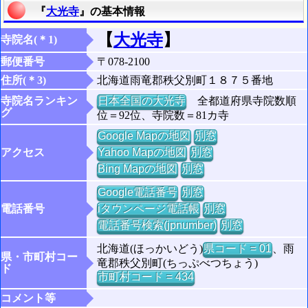
『
大光寺
』の基本情報
【
大光寺
】
寺院名(＊1)
郵便番号
〒078-2100
住所(＊3)
北海道雨竜郡秩父別町１８７５番地
寺院名ランキン
日本全国の大光寺
全都道府県寺院数順
グ
位＝92位、寺院数＝81カ寺
Google Mapの地図
別窓
アクセス
Yahoo Mapの地図
別窓
Bing Mapの地図
別窓
Google電話番号
別窓
電話番号
iタウンページ電話帳
別窓
電話番号検索(jpnumber)
別窓
北海道(ほっかいどう)
県コード = 01
、雨
県・市町村コー
竜郡秩父別町(ちっぷべつちょう)
ド
市町村コード = 434
コメント等