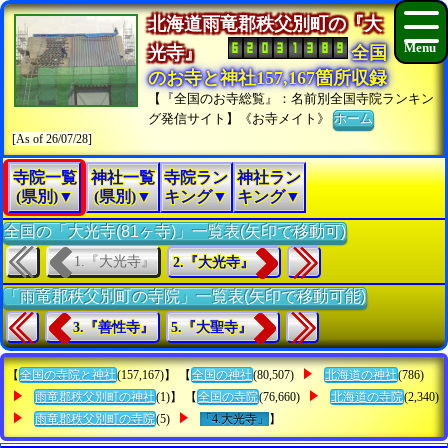
北海道雨竜郡秩父別町の『大
光寺』
全国
のお寺と神社157,167箇所収録
【『全国のお寺総覧』：名前別全国寺院ランキン
グ発信サイト】《お寺メイト》
ホーム
[As of 26/07/28]
寺院一覧
神社一覧
寺院ラン
神社ラン
(県別)▼
(県別)▼
キング▼
キング▼
全国の「大光寺(81ヶ寺)」一覧表(矢印で移動可)
1.『大光寺』
2.『大光寺』
「雨竜郡秩父別町の寺院」一覧表(矢印で移動可能)
3.『善性寺』
5.『大聖寺』
【
全国の寺院と神社
(157,167)】 【
全国の神社
(80,507)
北海道の神社
(786)
雨竜郡秩父別町の神社
(1)】 【
全国の寺院
(76,660)
北海道の寺院
(2,340)
雨竜郡秩父別町の寺院
(5)
「4.大光寺」
】