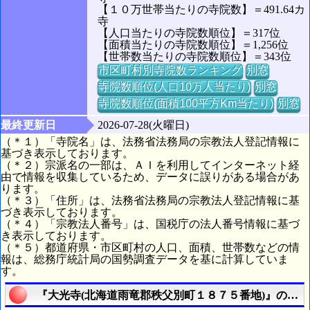
【１０万世帯当たりの寺院数】＝491.64カ
寺
【人口当たりの寺院数順位】＝317位
【面積当たりの寺院数順位】＝1,256位
【世帯数当たりの寺院数順位】＝343位
市区町村別寺院数ランキング
別窓
寺院数順位(人口10万人当たり)
別窓
寺院数順位(面積100平方Km当たり)
別窓
最終更新日
2026-07-28(火曜日)
（＊１）「寺院名」は、法務省法務局の宗教法人登記情報に
基づき表示しております。
（＊２）宗派名の一部は、ＡＩを利用してインターネット経
由で情報を収集しているため、データに誤りがある場合があ
ります。
（＊３）「住所」は、法務省法務局の宗教法人登記情報に基
づき表示しております。
（＊４）「宗教法人番号」は、国税庁の法人番号情報に基づ
き表示しております。
（＊５）都道府県・市区町村の人口、面積、世帯数などの情
報は、総務庁統計局の国勢調査データを基に計算していま
す。
『大光寺(北海道雨竜郡秩父別町１８７５番地)』の航