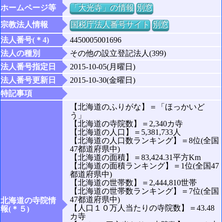
ホームページ等
「大光寺」の情報
別窓
宗教法人情報
国税庁法人番号サイト
別窓
法人番号(＊4)
4450005001696
法人の種別
その他の設立登記法人(399)
法人番号指定日
2015-10-05(月曜日)
法人番号更新日
2015-10-30(金曜日)
特記事項
【北海道のふりがな】＝「ほっかいど
う」
【北海道の寺院数】＝2,340カ寺
【北海道の人口】＝5,381,733人
【北海道の人口数ランキング】＝8位(全国
47都道府県中)
【北海道の面積】＝83,424.31平方Km
【北海道の面積ランキング】＝1位(全国47
都道府県中)
【北海道の世帯数】＝2,444,810世帯
【北海道の世帯数ランキング】＝7位(全国
47都道府県中)
北海道の寺院情
【人口１０万人当たりの寺院数】＝43.48
報(＊５)
カ寺