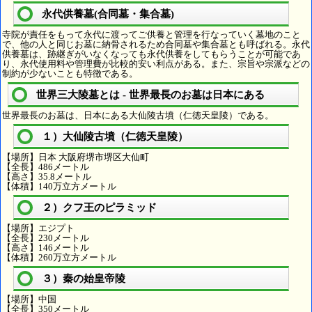
永代供養墓(合同墓・集合墓)
寺院が責任をもって永代に渡ってご供養と管理を行なっていく墓地のこと
で、他の人と同じお墓に納骨されるため合同墓や集合墓とも呼ばれる。永代
供養墓は、跡継ぎがいなくなっても永代供養をしてもらうことが可能であ
り、永代使用料や管理費が比較的安い利点がある。また、宗旨や宗派などの
制約が少ないことも特徴である。
世界三大陵墓とは - 世界最長のお墓は日本にある
世界最長のお墓は、日本にある大仙陵古墳（仁徳天皇陵）である。
１）大仙陵古墳（仁徳天皇陵）
【場所】日本 大阪府堺市堺区大仙町
【全長】486メートル
【高さ】35.8メートル
【体積】140万立方メートル
２）クフ王のピラミッド
【場所】エジプト
【全長】230メートル
【高さ】146メートル
【体積】260万立方メートル
３）秦の始皇帝陵
【場所】中国
【全長】350メートル