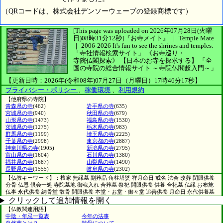
（QRコードは、株式会社デンソーウェーブの登録商標です）
[This page was uploaded on 2026年07月28日(火曜
日)08時31分12秒]
『お寺メイト』 ｜ Temple Mate
｜
2006-2026
It's fun to see
the shrines and temples.
「寺社情報検索サイト」
《お寺巡り・
寺院仏閣探索》
【日本のお寺を探求する】
「全
国の寺院の総合情報サイト ～寺院仏閣超入門～」
【更新日時：2026年(令和08年)07月27日（月曜日）17時46分17秒】
プライバシー・ポリシー
、
稼働環境
、
利用規約
【他府県の寺院】
青森県の寺
(462)
岩手県の寺
(635)
宮城県の寺
(940)
秋田県の寺
(679)
山形県の寺
(1473)
福島県の寺
(1530)
茨城県の寺
(1275)
栃木県の寺
(983)
群馬県の寺
(1199)
埼玉県の寺
(2225)
千葉県の寺
(2998)
東京都の寺
(2887)
神奈川県の寺
(1905)
新潟県の寺
(2795)
富山県の寺
(1604)
石川県の寺
(1380)
福井県の寺
(1687)
山梨県の寺
(1490)
長野県の寺
(1555)
岐阜県の寺
(2302)
【仏教キーワード】：檀家 無縁墓 副葬品 角柱塔婆 祥月命日 戒名 法会 改葬 閉眼供養
分骨 仏恩 倶会一処 寺院墓地 御魂入れ 合葬墓 祭祀 開眼供養 供養 合祀墓 仏縁 お布施
仏事 永代供養 納骨堂 散骨 開眼供養 本堂・お堂・御々堂 追善供養 月命日 永代供養墓
クリックして追加情報を開く
【仏教関連用語】
中陰・年忌一覧表
今年の法事