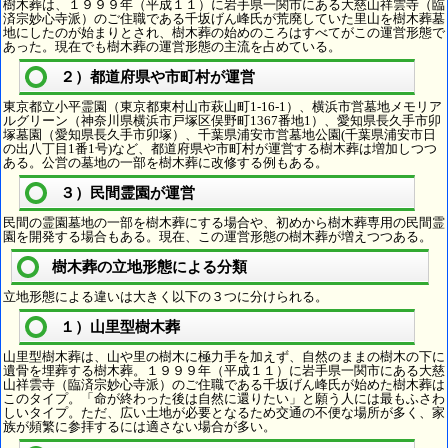
樹木葬は、１９９９年（平成１１）に岩手県一関市にある大慈山祥雲寺（臨
済宗妙心寺派）のご住職である千坂げん峰氏が荒廃していた里山を樹木葬墓
地にしたのが始まりとされ、樹木葬の始めのころはすべてがこの運営形態で
あった。現在でも樹木葬の運営形態の主流を占めている。
２）都道府県や市町村が運営
東京都立小平霊園（東京都東村山市萩山町1-16-1）、横浜市営墓地メモリア
ルグリーン（神奈川県横浜市戸塚区俣野町1367番地1）、愛知県長久手市卯
塚墓園（愛知県長久手市卯塚）、千葉県浦安市営墓地公園(千葉県浦安市日
の出八丁目1番1号)など、都道府県や市町村が運営する樹木葬は増加しつつ
ある。公営の墓地の一部を樹木葬に改修する例もある。
３）民間霊園が運営
民間の霊園墓地の一部を樹木葬にする場合や、初めから樹木葬専用の民間霊
園を開発する場合もある。現在、この運営形態の樹木葬が増えつつある。
樹木葬の立地形態による分類
立地形態による違いは大きく以下の３つに分けられる。
１）山里型樹木葬
山里型樹木葬は、山や里の樹木に極力手を加えず、自然のままの樹木の下に
遺骨を埋葬する樹木葬。１９９９年（平成１１）に岩手県一関市にある大慈
山祥雲寺（臨済宗妙心寺派）のご住職である千坂げん峰氏が始めた樹木葬は
このタイプ。「命が終わった後は自然に還りたい」と願う人には最もふさわ
しいタイプ。ただ、広い土地が必要となるため交通の不便な場所が多く、家
族が頻繁に参拝するには適さない場合が多い。