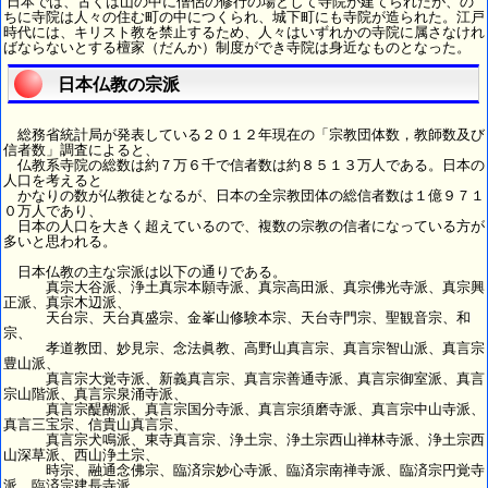
日本では、古くは山の中に僧侶の修行の場として寺院が建てられたが、の
ちに寺院は人々の住む町の中につくられ、城下町にも寺院が造られた。江戸
時代には、キリスト教を禁止するため、人々はいずれかの寺院に属さなけれ
ばならないとする檀家（だんか）制度ができ寺院は身近なものとなった。
日本仏教の宗派
総務省統計局が発表している２０１２年現在の「宗教団体数，教師数及び
信者数」調査によると、
仏教系寺院の総数は約７万６千で信者数は約８５１３万人である。日本の
人口を考えると
かなりの数が仏教徒となるが、日本の全宗教団体の総信者数は１億９７１
０万人であり、
日本の人口を大きく超えているので、複数の宗教の信者になっている方が
多いと思われる。
日本仏教の主な宗派は以下の通りである。
真宗大谷派、浄土真宗本願寺派、真宗高田派、真宗佛光寺派、真宗興
正派、真宗木辺派、
天台宗、天台真盛宗、金峯山修験本宗、天台寺門宗、聖観音宗、和
宗、
孝道教団、妙見宗、念法眞教、高野山真言宗、真言宗智山派、真言宗
豊山派、
真言宗大覚寺派、新義真言宗、真言宗善通寺派、真言宗御室派、真言
宗山階派、真言宗泉涌寺派、
真言宗醍醐派、真言宗国分寺派、真言宗須磨寺派、真言宗中山寺派、
真言三宝宗、信貴山真言宗、
真言宗犬鳴派、東寺真言宗、浄土宗、浄土宗西山禅林寺派、浄土宗西
山深草派、西山浄土宗、
時宗、融通念佛宗、臨済宗妙心寺派、臨済宗南禅寺派、臨済宗円覚寺
派、臨済宗建長寺派、