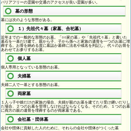
バリアフリーの霊園や交通のアクセスが良い霊園が多い。
墓の形態
墓には次のような形態がある。
１）先祖代々墓（家墓、合祀墓）
近年までの一般的な形態のお墓。「○○家の墓」や「先祖代々墓」と書いた
墓石を一基だけ建て、親から子、子から孫へと家族の遺骨を一つのお墓に埋
葬する。お骨を納める度に墓誌か墓碑に法名や戒名を列記し、代々のお骨を
あわせてお参りするお墓。
個人墓
個人専用となっている形態のお墓。
夫婦墓
夫婦二人で一基とする形態のお墓。
両家墓
１人っ子や娘だけの家族の場合、夫婦が親のお墓を建てたり受け継いだりし
た場合、２つのお墓を管理しなければならなくなる。そのため、１つのお墓
に両方の親の遺骨を埋葬するのが両家墓である。
会社墓・団体墓
会社や団体に貢献した人のために、それらの会社や団体がつくった墓