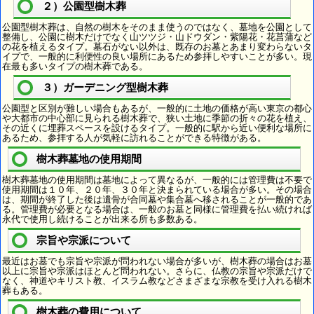
２）公園型樹木葬
公園型樹木葬は、自然の樹木をそのまま使うのではなく、墓地を公園として
整備し、公園に樹木だけでなく山ツツジ・山ドウダン・紫陽花・花菖蒲など
の花を植えるタイプ。墓石がない以外は、既存のお墓とあまり変わらないタ
イプで、一般的に利便性の良い場所にあるため参拝しやすいことが多い。現
在最も多いタイプの樹木葬である。
３）ガーデニング型樹木葬
公園型と区別が難しい場合もあるが、一般的に土地の価格が高い東京の都心
や大都市の中心部に見られる樹木葬で、狭い土地に季節の折々の花を植え、
その近くに埋葬スペースを設けるタイプ。一般的に駅から近い便利な場所に
あるため、参拝する人が気軽に訪れることができる特徴がある。
樹木葬墓地の使用期間
樹木葬墓地の使用期間は墓地によって異なるが、一般的には管理費は不要で
使用期間は１０年、２０年、３０年と決まられている場合が多い。その場合
は、期間が終了した後は遺骨が合同墓や集合墓へ移されることが一般的であ
る。管理費が必要となる場合は、一般のお墓と同様に管理費を払い続ければ
永代で使用し続けることが出来る所も多数ある。
宗旨や宗派について
最近はお墓でも宗旨や宗派が問われない場合が多いが、樹木葬の場合はお墓
以上に宗旨や宗派はほとんど問われない。さらに、仏教の宗旨や宗派だけで
なく、神道やキリスト教、イスラム教などさまざまな宗教を受け入れる樹木
葬もある。
樹木葬の費用について