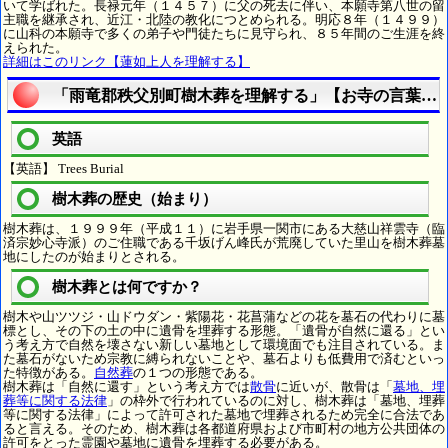
いて学ばれた。長禄元年（１４５７）に父の死去に伴い、本願寺第八世の留
主職を継承され、近江・北陸の教化につとめられる。明応８年（１４９９）
に山科の本願寺で多くの弟子や門徒たちに見守られ、８５年間のご生涯を終
えられた。
詳細はこのリンク【蓮如上人を理解する】
「雨竜郡秩父別町樹木葬を理解する」【お寺の言葉を
英語
【英語】 Trees Burial
樹木葬の歴史（始まり）
樹木葬は、１９９９年（平成１１）に岩手県一関市にある大慈山祥雲寺（臨
済宗妙心寺派）のご住職である千坂げん峰氏が荒廃していた里山を樹木葬墓
地にしたのが始まりとされる。
樹木葬とは何ですか？
樹木や山ツツジ・山ドウダン・紫陽花・花菖蒲などの花を墓石の代わりに墓
標とし、その下の土の中に遺骨を埋葬する形態。「遺骨が自然に還る」とい
う考え方で自然を壊さない新しい墓地として環境面でも注目されている。ま
た墓石がないため宗教に縛られないことや、墓石よりも低費用で済むといっ
た特徴がある。
自然葬
の１つの形態である。
樹木葬は「自然に還す」という考え方では
散骨
に近いが、散骨は「
墓地、埋
葬等に関する法律
」の枠外で行われているのに対し、樹木葬は「墓地、埋葬
等に関する法律」によって許可された墓地で埋葬されるため完全に合法であ
ると言える。そのため、樹木葬は各都道府県および市町村の地方公共団体の
許可をとった霊園や墓地に遺骨を埋葬する必要がある。