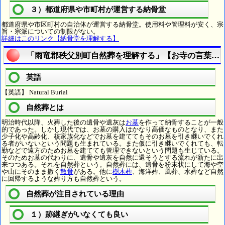
３）都道府県や市町村が運営する納骨堂
都道府県や市区町村の自治体が運営する納骨堂。使用料や管理料が安く、宗
旨・宗派についての制限がない。
詳細はこのリンク【納骨堂を理解する】
「雨竜郡秩父別町自然葬を理解する」【お寺の言葉を
英語
【英語】 Natural Burial
自然葬とは
明治時代以降、火葬した後の遺骨や遺灰は
お墓
を作って納骨することが一般
的であった。しかし現代では、お墓の購入はかなり高価なものとなり、また
少子化や高齢化、核家族化などでお墓を建ててもそのお墓を引き継いでくれ
る者がいないという問題も生まれている。また仮に引き継いでくれても、転
勤などで遠方のためお墓を建てても管理できないという問題も生じている。
そのためお墓の代わりに、遺骨や遺灰を自然に還そうとする流れが新たに出
来つつある。それを自然葬という。自然葬には、遺骨を粉末状にして海や空
や山にそのまま撒く
散骨
がある。他に
樹木葬
、海洋葬、風葬、水葬など自然
に回帰するような葬り方も自然葬という。
自然葬が注目されている理由
１）跡継ぎがいなくても良い