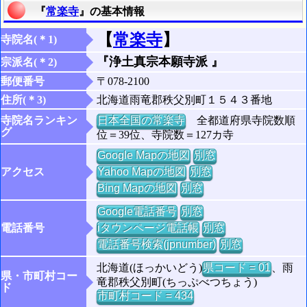
『
常楽寺
』の基本情報
【
常楽寺
】
寺院名(＊1)
『浄土真宗本願寺派 』
宗派名(＊2)
郵便番号
〒078-2100
住所(＊3)
北海道雨竜郡秩父別町１５４３番地
寺院名ランキン
日本全国の常楽寺
全都道府県寺院数順
グ
位＝39位、寺院数＝127カ寺
Google Mapの地図
別窓
アクセス
Yahoo Mapの地図
別窓
Bing Mapの地図
別窓
Google電話番号
別窓
電話番号
iタウンページ電話帳
別窓
電話番号検索(jpnumber)
別窓
北海道(ほっかいどう)
県コード = 01
、雨
県・市町村コー
竜郡秩父別町(ちっぷべつちょう)
ド
市町村コード = 434