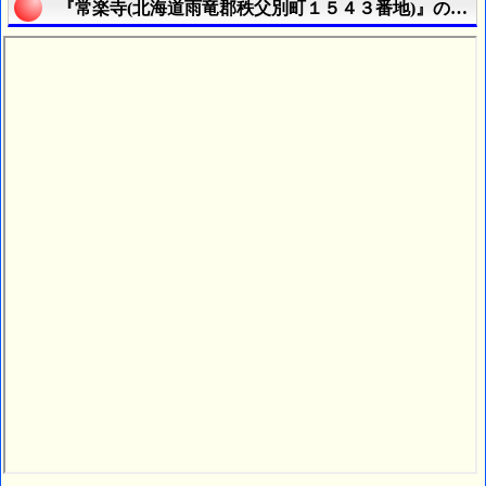
『常楽寺(北海道雨竜郡秩父別町１５４３番地)』の航