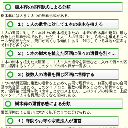
樹木葬の埋葬形式による分類
樹木葬には大きく３つの埋葬形式がある。
１）１人の遺骨に対して１本の樹木を植える
１人の遺骨に対して１本以上の樹木植えるため、本来の樹木葬の趣旨に最も
合致した埋葬形式である。ただ、１人１人の遺骨に対して樹木を植えるスペ
ースが必要なため、費用が高くなる傾向にあり、対応している墓地や霊園は
それほど多くない。
２）１本の樹木を植えた区画に個々の遺骨を別々に埋葬
１本の樹木を植えた大区画に、１人１人の遺骨を骨壺などに入れて個々の区
画に埋葬するタイプ。このタイプの樹木葬が一番多い。
３）複数人の遺骨を同じ区画に埋葬する
１つの納骨区画に複数の遺骨をまとめて共同で埋葬する。お墓の場合の合同
墓や集合墓に当たる。このタイプでは、複数の遺骨をまとめて納骨するた
め、埋葬後は遺骨を取り出すことが出来ません。このタイプの特徴は、上記
の２タイプよりも費用が安くなる傾向にある。
樹木葬の運営形態による分類
運営形態による違いは大きく以下の３つに分けられる。
１）寺院やお寺や宗教法人が運営