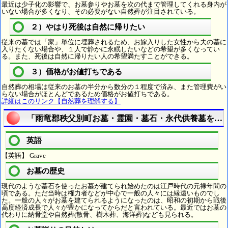
最近は少子化の影響で、お墓参りやお墓を次の代まで管理してくれる身内が
いない場合が多くなり、その必要がない自然葬が注目されている。
２）やはり死後は自然に帰りたい
従来の墓では「家」単位に埋葬されるため、お嫁入りした女性から夫の墓に
入りたくない場合や、１人で静かに永眠したいなどの希望が多くなってい
る。また、死後は自然に帰りたい人の希望満たすことができる。
３）価格がお値打ちである
自然葬の相場は従来のお墓の半分から数分の１程度で済み、また管理費がい
らない場合がほとんどであるため価格がお値打ちである。
詳細はこのリンク【自然葬を理解する】
「雨竜郡秩父別町お墓・霊園・墓石・永代供養墓を理
英語
【英語】 Grave
お墓の歴史
現代のような墓石を使ったお墓が建てられ始めたのは江戸時代の元禄年間の
頃である。ただ当時は権力者などが中心で一般の人々には縁遠いものでし
た。一般の人々がお墓を建てられるようになったのは、昭和の初期から戦後
高度経済成長で人々が豊かになってからだと言われている。最近ではお墓の
代わりに納骨堂や自然葬(散骨、樹木葬、海洋葬)なども見られる。