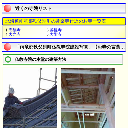
近くの寺院リスト
北海道雨竜郡秩父別町の常楽寺付近のお寺一覧表
1.
高德寺
3.
善性寺
4.
大光寺
5.
大聖寺
「雨竜郡秩父別町仏教寺院建設写真」【お寺の言葉を
仏教寺院の本堂の建築方法