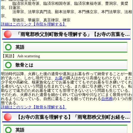
臨済宗天龍寺派、臨済宗相国寺派、臨済宗東福寺派、曹洞宗、黄檗
宗、日蓮宗、
法華宗、法華宗真門流、顯本法華宗、本門佛立宗、本門法華宗、法相
宗、
聖徳宗、華厳宗、真言律宗、律宗
詳細はこのリンク【寺院を理解する】
「雨竜郡秩父別町散骨を理解する」【お寺の言葉を理
英語
【英語】 Ash scattering
散骨とは
明治時代以降、火葬した後の遺骨や遺灰はお墓を作って納骨することが一般
的であった。しかし現代では、
お墓
の購入はかなり高価なものとなり、また
少子化や高齢化、核家族化などでお墓を建ててもそのお墓を引き継いでくれ
る者がいないという問題も生まれている。また仮に引き継いでくれても、転
勤などで遠方のためお墓を建てても管理できないという問題も生じている。
そのため、火葬された遺骨を細かく砕いて山や海や川などにまく散骨が行わ
れるようになっている。自然に還ることを願って行われる
自然葬
の１つの形
態である。
詳細はこのリンク【散骨を理解する】
【お寺の言葉を理解する】「雨竜郡秩父別町お経を理
英語