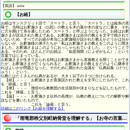
【英語】 sutra
【お経】
お経はサンスクリット語で「スートラ」と言う。「スートラ」とは縦糸の意
味で、当時はお釈迦さま（仏陀）の教えを木の葉や木の皮などに書き、それ
に穴を開けて糸を通したため「スートラ」と呼ぶようになった。お経はお釈
迦さまが説法された教えである。お釈迦さまは自分の教えを文字で残されて
いないため、すべてのお経が本当にお釈迦様が説かれた教えかどうかは分か
らないが、お釈迦様の弟子たちが「私はお釈迦さまの教えをこのように聞き
ました。お釈迦さまはこのようにおっしゃられていました。」ということで
ある。そのため、ほとんどのお経は、「如是我聞（にょぜがもん）」という
言葉ではじまっている。
お釈迦さまが生きておられる時はお釈迦さまから直接教えを聞くことができ
たが、お釈迦さまが亡くなられると、お釈迦さまの教えをどのように継承す
ればよいかが問題となった。そのために開かれた会議を「仏典結集（けつじ
ゅう）」という。
仏教にはたくさんの仏典があるが、大きく以下の３つに分けられる。
【経】－－－ お釈迦さまが直接説かれた教えを文字にしたもので、これ
を「経蔵」と言う。
【律】－－－ 僧侶や仏教教団の生活規則や決まりなどを記したもので、
これを「律蔵」と言う。
【論】－－－ お釈迦さま以外の高僧が、仏教の教えについての解釈や解
説などを書いたもので、
これを「論蔵」と言う。
詳細はこのリンク【お経を理解する】
「雨竜郡秩父別町納骨堂を理解する」【お寺の言葉を