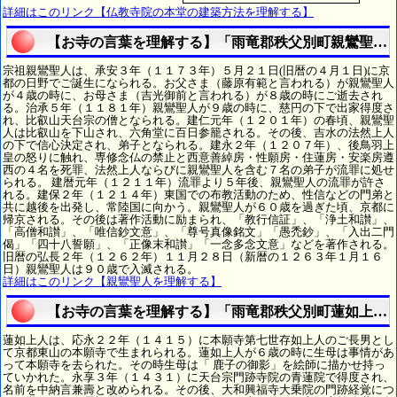
詳細はこのリンク【仏教寺院の本堂の建築方法を理解する】
【お寺の言葉を理解する】「雨竜郡秩父別町親鸞聖人
宗祖親鸞聖人は、承安３年（１１７３年）５月２１日(旧暦の４月１日)に京
都の日野でご誕生になられる。お父さま（藤原有範と言われる）が親鸞聖人
が４歳の時に、お母さま（吉光御前と言われる）が８歳の時にご逝去され
る。治承５年（１１８１年）親鸞聖人が９歳の時に、慈円の下で出家得度さ
れ、比叡山天台宗の僧となられる。建仁元年（１２０１年）の春頃、親鸞聖
人は比叡山を下山され、六角堂に百日参籠される。その後、吉水の法然上人
の下で信心決定され、弟子となられる。建永２年（１２０７年）、後鳥羽上
皇の怒りに触れ、専修念仏の禁止と西意善綽房・性願房・住蓮房・安楽房遵
西の４名を死罪、法然上人ならびに親鸞聖人を含む７名の弟子が流罪に処せ
られる。 建暦元年（１２１１年）流罪より５年後、親鸞聖人の流罪が許さ
れる。建保２年（１２１４年）東国での布教活動のため、性信などの門弟と
共に越後を出発し、常陸国に向かう。親鸞聖人が６０歳を過ぎた頃、京都に
帰京される。その後は著作活動に励まられ、「教行信証」、「浄土和讃」、
「高僧和讃」、「唯信鈔文意」、「尊号真像銘文」「愚禿鈔」、「入出二門
偈」「四十八誓願」、「正像末和讃」「一念多念文意」などを著作される。
旧暦の弘長２年（１２６２年）１１月２８日（新暦の１２６３年１月１６
日）親鸞聖人は９０歳で入滅される。
詳細はこのリンク【親鸞聖人を理解する】
【お寺の言葉を理解する】「雨竜郡秩父別町蓮如上人
蓮如上人は、応永２２年（１４１５）に本願寺第七世存如上人のご長男とし
て京都東山の本願寺で生まれられる。蓮如上人が６歳の時に生母は事情があ
って本願寺を去られた。その時生母は「 鹿子の御影」を絵師に描かせ持っ
ていかれた。永享３年（１４３１）に天台宗門跡寺院の青蓮院で得度され、
名前を中納言兼壽と改められる。その後、大和興福寺大乗院の門跡経覚につ