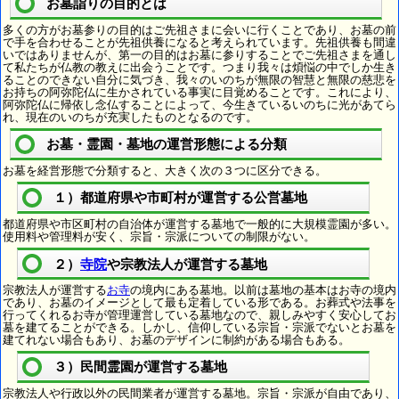
お墓詣りの目的とは
多くの方がお墓参りの目的はご先祖さまに会いに行くことであり、お墓の前
で手を合わせることが先祖供養になると考えられています。先祖供養も間違
いではありませんが、第一の目的はお墓に参りすることでご先祖さまを通し
て私たちが仏教の教えに出会うことです。つまり我々は煩悩の中でしか生き
ることのできない自分に気づき、我々のいのちが無限の智慧と無限の慈悲を
お持ちの阿弥陀仏に生かされている事実に目覚めることです。これにより、
阿弥陀仏に帰依し念仏することによって、今生きているいのちに光があてら
れ、現在のいのちが充実したものとなるのです。
お墓・霊園・墓地の運営形態による分類
お墓を経営形態で分類すると、大きく次の３つに区分できる。
１）都道府県や市町村が運営する公営墓地
都道府県や市区町村の自治体が運営する墓地で一般的に大規模霊園が多い。
使用料や管理料が安く、宗旨・宗派についての制限がない。
２）
寺院
や宗教法人が運営する墓地
宗教法人が運営する
お寺
の境内にある墓地。以前は墓地の基本はお寺の境内
であり、お墓のイメージとして最も定着している形である。お葬式や法事を
行ってくれるお寺が管理運営している墓地なので、親しみやすく安心してお
墓を建てることができる。しかし、信仰している宗旨・宗派でないとお墓を
建てれない場合もあり、お墓のデザインに制約がある場合もある。
３）民間霊園が運営する墓地
宗教法人や行政以外の民間業者が運営する墓地。宗旨・宗派が自由であり、