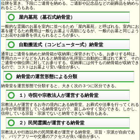
位牌を置き、下段にご遺骨を納める。ご遺影や記念品などの副葬品を納めら
れるところもある。
屋内墓苑（墓石式納骨堂）
一般的な霊園のお墓を室内に並べるため「屋内墓苑」と呼ばれる。室内にお
墓を建てるため費用は一般なお墓より高額になるが、一般のお墓と同じよう
にお花やお線香を供えられるところが多い。
自動搬送式（コンピューター式）納骨堂
通常はご遺骨を納めた納骨箱が収納庫に保管されている。お参りする時は、
専用のカードなどを入れると納骨箱が礼拝室に自動的に運ばれて来て、その
ご遺骨や御位牌に対してお参りする。収納庫には何千もの納骨箱が収納でき
るので、コストはお墓より安い場合が多い。
納骨堂の運営形態による分類
納骨堂を運営形態で分類すると、大きく次の３つに区分できる。
１）寺院や宗教法人が運営する納骨堂
宗教法人が運営するお寺の境内にある納骨堂。お葬式や法事を行ってくれる
お寺が管理運営している納骨堂なので、親しみやすく安心できる。しかし、
信仰している宗旨・宗派でないと納骨できない場合もある。
２）民間霊園が運営する納骨堂
宗教法人や行政以外の民間業者が運営する納骨堂。宗旨・宗派が自由であ
り、バリアフリーや交通のアクセスが良い場合が多い。