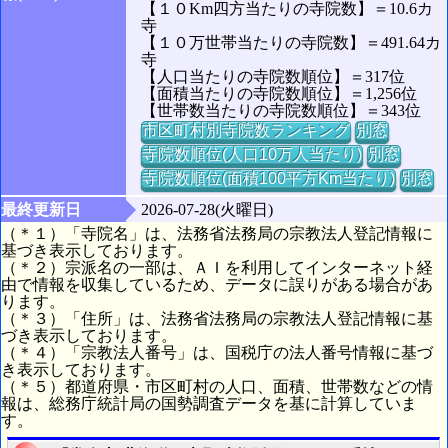
【１０Km四方当たりの寺院数】＝10.6カ
寺
【１０万世帯当たりの寺院数】＝491.64カ
寺
【人口当たりの寺院数順位】＝317位
【面積当たりの寺院数順位】＝1,256位
【世帯数当たりの寺院数順位】＝343位
市区町村別寺院数ランキング
別窓
寺院数順位(人口10万人当たり)
別窓
寺院数順位(面積100平方Km当たり)
別窓
最終更新日
2026-07-28(火曜日)
（＊１）「寺院名」は、法務省法務局の宗教法人登記情報に
基づき表示しております。
（＊２）宗派名の一部は、ＡＩを利用してインターネット経
由で情報を収集しているため、データに誤りがある場合があ
ります。
（＊３）「住所」は、法務省法務局の宗教法人登記情報に基
づき表示しております。
（＊４）「宗教法人番号」は、国税庁の法人番号情報に基づ
き表示しております。
（＊５）都道府県・市区町村の人口、面積、世帯数などの情
報は、総務庁統計局の国勢調査データを基に計算していま
す。