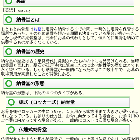
英語
【英語】 ossuary
納骨堂とは
もともと納骨堂は
お墓
に遺骨を納骨するまでの間、一時的に遺骨を保管する
場所であった。そのため遺骨を預かる期間も決まっている場合が多かった。
しかし現代の納骨堂は、完全にお墓の代わりとして、恒久的に遺骨を納めて
供養するものが多くなっている。
納骨堂の歴史
納骨堂の歴史は古く奈良時代に発掘されたものの中にも見受けられる。当時
は霊廟と言われ、墓石が江戸時代に誕生したのに比べ納骨堂の歴史はとても
永く続いている。しかし納骨堂が一般的になったのはここ数十年で、お墓の
取得費用が高騰したことが背景にある。
納骨堂の形態
納骨堂の形態は、下記の４つのタイプがある。
棚式（ロッカー式）納骨堂
お骨を棚やロッカーの中に収める。１人用から家族用まで大きさが選べるよ
うになっている。お参りの仕方は、お骨に向かってする場合と、お参り用の
ご本尊に向かってする場合がある。一般的にコストは安価な場合が多い。
仏壇式納骨堂
仏壇が並んだような形の納骨堂で、一般的には上段は仏壇でありご本尊や御