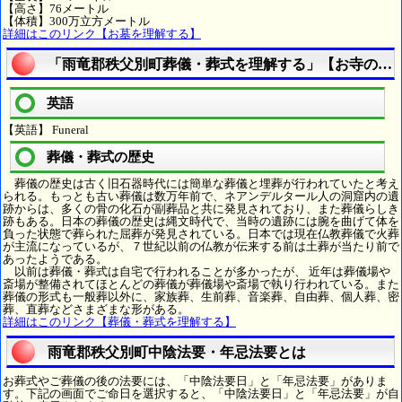
【高さ】76メートル
【体積】300万立方メートル
詳細はこのリンク【お墓を理解する】
「雨竜郡秩父別町葬儀・葬式を理解する」【お寺の言
英語
【英語】 Funeral
葬儀・葬式の歴史
葬儀の歴史は古く旧石器時代には簡単な葬儀と埋葬が行われていたと考え
られる。もっとも古い葬儀は数万年前で、ネアンデルタール人の洞窟内の遺
跡からは、多くの骨の化石が副葬品と共に発見されており、また葬儀らしき
跡もある。日本の葬儀の歴史は縄文時代で、当時の遺跡には腕を曲げて体を
負った状態で葬られた屈葬が発見されている。日本では現在仏教葬儀で火葬
が主流になっているが、７世紀以前の仏教が伝来する前は土葬が当たり前で
あったようである。
以前は葬儀・葬式は自宅で行われることが多かったが、 近年は葬儀場や
斎場が整備されてほとんどの葬儀が葬儀場や斎場で執り行われている。また
葬儀の形式も一般葬以外に、家族葬、生前葬、音楽葬、自由葬、個人葬、密
葬、直葬などさまざまな形がある。
詳細はこのリンク【葬儀・葬式を理解する】
雨竜郡秩父別町中陰法要・年忌法要とは
お葬式やご葬儀の後の法要には、「中陰法要日」と「年忌法要」がありま
す。下記の画面でご命日を選択すると、「中陰法要日」と「年忌法要」が自