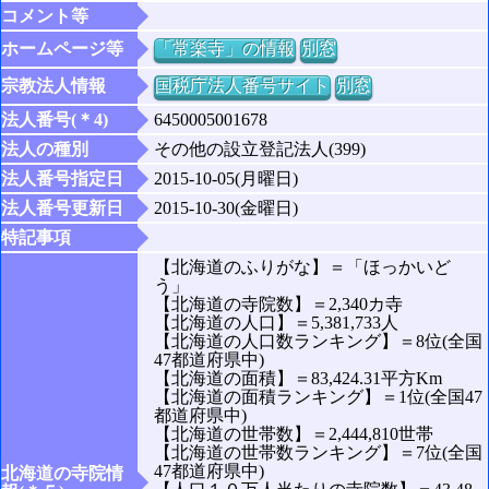
コメント等
ホームページ等
「常楽寺」の情報
別窓
宗教法人情報
国税庁法人番号サイト
別窓
法人番号(＊4)
6450005001678
法人の種別
その他の設立登記法人(399)
法人番号指定日
2015-10-05(月曜日)
法人番号更新日
2015-10-30(金曜日)
特記事項
【北海道のふりがな】＝「ほっかいど
う」
【北海道の寺院数】＝2,340カ寺
【北海道の人口】＝5,381,733人
【北海道の人口数ランキング】＝8位(全国
47都道府県中)
【北海道の面積】＝83,424.31平方Km
【北海道の面積ランキング】＝1位(全国47
都道府県中)
【北海道の世帯数】＝2,444,810世帯
【北海道の世帯数ランキング】＝7位(全国
47都道府県中)
北海道の寺院情