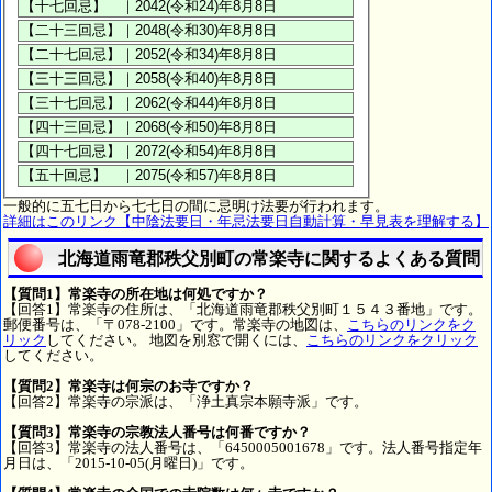
一般的に五七日から七七日の間に忌明け法要が行われます。
詳細はこのリンク【中陰法要日・年忌法要日自動計算・早見表を理解する】
北海道雨竜郡秩父別町の常楽寺に関するよくある質問
【質問1】常楽寺の所在地は何処ですか？
【回答1】常楽寺の住所は、「北海道雨竜郡秩父別町１５４３番地」です。
郵便番号は、「〒078-2100」です。常楽寺の地図は、
こちらのリンクをク
リック
してください。 地図を別窓で開くには、
こちらのリンクをクリック
してください。
【質問2】常楽寺は何宗のお寺ですか？
【回答2】常楽寺の宗派は、「浄土真宗本願寺派」です。
【質問3】常楽寺の宗教法人番号は何番ですか？
【回答3】常楽寺の法人番号は、「6450005001678」です。法人番号指定年
月日は、「2015-10-05(月曜日)」です。