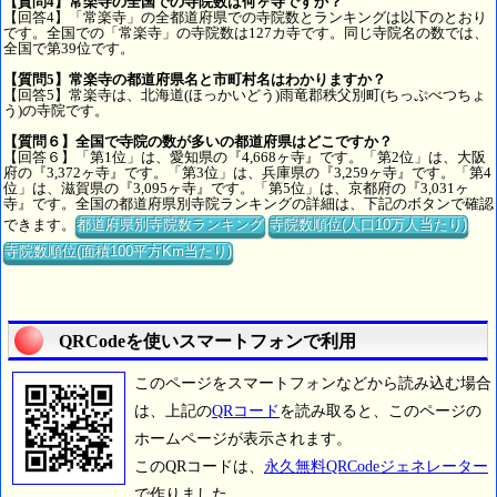
【質問4】常楽寺の全国での寺院数は何ヶ寺ですか？
【回答4】「常楽寺」の全都道府県での寺院数とランキングは以下のとおり
です。全国での「常楽寺」の寺院数は127カ寺です。同じ寺院名の数では、
全国で第39位です。
【質問5】常楽寺の都道府県名と市町村名はわかりますか？
【回答5】常楽寺は、北海道(ほっかいどう)雨竜郡秩父別町(ちっぷべつちょ
う)の寺院です。
【質問６】全国で寺院の数が多いの都道府県はどこですか？
【回答６】「第1位」は、愛知県の『4,668ヶ寺』です。「第2位」は、大阪
府の『3,372ヶ寺』です。「第3位」は、兵庫県の『3,259ヶ寺』です。「第4
位」は、滋賀県の『3,095ヶ寺』です。「第5位」は、京都府の『3,031ヶ
寺』です。全国の都道府県別寺院ランキングの詳細は、下記のボタンで確認
できます。
都道府県別寺院数ランキング
寺院数順位(人口10万人当たり)
寺院数順位(面積100平方Km当たり)
QRCodeを使いスマートフォンで利用
このページをスマートフォンなどから読み込む場合
は、上記の
QRコード
を読み取ると、このページの
ホームページが表示されます。
このQRコードは、
永久無料QRCodeジェネレーター
で作りました。