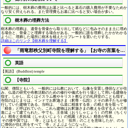
一般的には、樹木葬の費用はお墓と比べると墓石の購入費用が不要なためか
なり安く抑えられる。また管理費もお墓に比べると安い場合が多い。
樹木葬の埋葬方法
樹木葬の埋葬は、遺骨を骨壷から取り出して紙などに包みそのまま土に埋め
る場合と、骨壷ごと埋葬する場合がある。一般的に誰を埋葬したかがわかる
ように、埋葬した場所に樹木を植えたりプレートを置いたりする。
詳細はこのリンク【樹木葬を理解する】
「雨竜郡秩父別町寺院を理解する」【お寺の言葉を理
英語
【英語】 (Buddhist) temple
【寺院】
仏閣、僧院ともいう。一般的には仏教において、仏像を安置し僧侶などが住
み、仏道の研究や布教活動のための修行や儀式を行う場として用いる建物を
指す。しかし、広くはイスラム教やキリスト教などの礼拝堂のことも指す。
寺院のはじまりは、インドでお釈迦さま（釈尊・仏陀）とその弟子たちが修
行していた建物である。当時は、「仏道に精進する舎」の精と舎を取って
「精舎」と呼ばれていた。これら建物はお釈迦さまの教えを信ずる人々の寄
進によって建てられた。中でも、王舎城（おうしゃじょう）の竹林（ちくり
ん）精舎と舎衛城（しゃえいじょう）の祇園（ぎおん）精舎が有名。
その後中国では、「寺」とはもともと「役所」のことを意味したが、のち
に僧侶が住む所をすべて「寺」とよぶようになった。