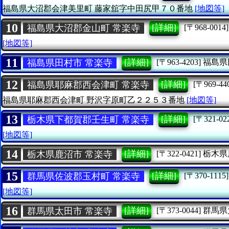
福島県大沼郡会津美里町
藤家舘字中田尻甲７０番地
[地図等]
10
[詳細]
福島県大沼郡金山町 常楽寺
[〒968-0014]
[地図等]
11
[詳細]
福島県田村市 常楽寺
[〒963-4203]
福島県
12
[詳細]
福島県耶麻郡西会津町 常楽寺
[〒969-44
福島県耶麻郡西会津町
野沢字原町乙２２５３番地
[地図等]
13
[詳細]
栃木県下都賀郡壬生町 常楽寺
[〒321-02
[地図等]
14
[詳細]
栃木県鹿沼市 常楽寺
[〒322-0421]
栃木県
15
[詳細]
群馬県佐波郡玉村町 常楽寺
[〒370-1115]
[地図等]
16
[詳細]
群馬県太田市 常楽寺
[〒373-0044]
群馬県