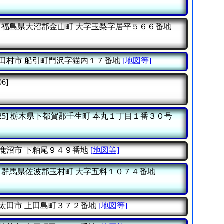
福島県大沼郡金山町
大字玉梨字居平５６６番地
田村市
船引町門沢字猫内１７番地
[地図等]
06]
25]
栃木県下都賀郡壬生町
本丸１丁目１番３０号
鹿沼市
下粕尾９４９番地
[地図等]
群馬県佐波郡玉村町
大字五料１０７４番地
太田市
上田島町３７２番地
[地図等]