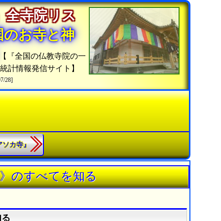
」全寺院リス
国のお寺と神
【『全国の仏教寺院の一
統計情報発信サイト】
07/28]
『アソカ寺』
寺》のすべてを知る
知る