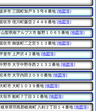
坂井市
三国町加戸９３号６番地
[地図等]
笛吹市
境川町藤垈２４４６番地
[地図等]
山梨県南アルプス市
飯野１０６５番地
[地図等]
笛吹市
御坂町二之宮５１３番地
[地図等]
甲斐市
上芦沢４２番地
[地図等]
中野市
大字中野寺西２１３２番地
[地図等]
松本市
大字内田２０９０番地
[地図等]
大町市
大町１０３９番地
[地図等]
大垣市
船町７丁目３１番地
[地図等]
岐阜県羽島郡岐南町
八剣２丁目１４番地
[地図等]