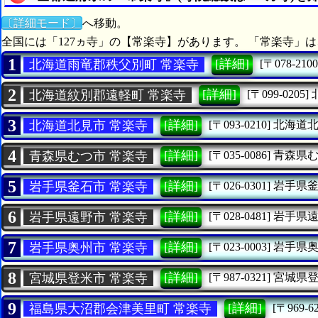
〔詳細モード〕
へ移動。
全国には「127ヵ寺」の【常楽寺】があります。 「常楽寺」
1
[詳細]
北海道雨竜郡秩父別町 常楽寺
[〒078-2100
2
[詳細]
北海道紋別郡遠軽町 常楽寺
[〒099-0205]
3
[詳細]
北海道北見市 常楽寺
[〒093-0210]
北海道
4
[詳細]
青森県むつ市 常楽寺
[〒035-0086]
青森県
5
[詳細]
岩手県釜石市 常楽寺
[〒026-0301]
岩手県
6
[詳細]
岩手県遠野市 常楽寺
[〒028-0481]
岩手県
7
[詳細]
岩手県奥州市 常楽寺
[〒023-0003]
岩手県
8
[詳細]
宮城県登米市 常楽寺
[〒987-0321]
宮城県
9
[詳細]
福島県大沼郡会津美里町 常楽寺
[〒969-62