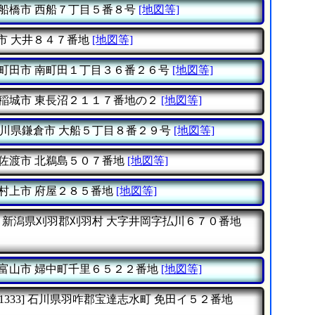
船橋市
西船７丁目５番８号
[地図等]
市
大井８４７番地
[地図等]
町田市
南町田１丁目３６番２６号
[地図等]
稲城市
東長沼２１１７番地の２
[地図等]
川県鎌倉市
大船５丁目８番２９号
[地図等]
佐渡市
北鵜島５０７番地
[地図等]
村上市
府屋２８５番地
[地図等]
新潟県刈羽郡刈羽村
大字井岡字払川６７０番地
富山市
婦中町千里６５２２番地
[地図等]
1333]
石川県羽咋郡宝達志水町
免田イ５２番地