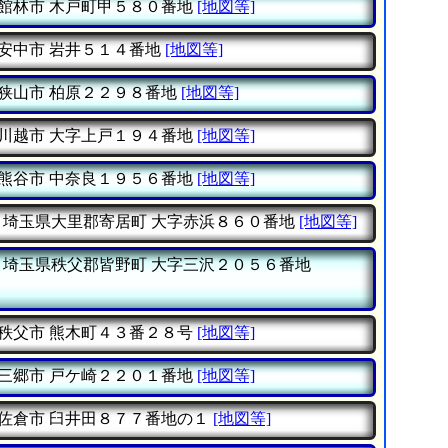
館林市
木戸町甲５８０番地
[地図等]
安中市
岩井５１４番地
[地図等]
狭山市
柏原２２９８番地
[地図等]
川越市
大字上戸１９４番地
[地図等]
熊谷市
中奈良１９５６番地
[地図等]
埼玉県大里郡寄居町
大字赤浜８６０番地
[地図等]
埼玉県秩父郡皆野町
大字三沢２０５６番地
秩父市
熊木町４３番２８号
[地図等]
三郷市
戸ケ崎２２０１番地
[地図等]
佐倉市
臼井田８７７番地の１
[地図等]