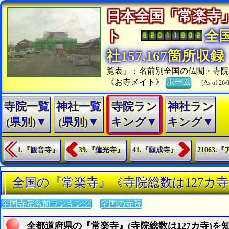
日本全国「常楽寺
ト
全
社157,167箇所収録
覧表』：名前別全国の仏閣・寺院
《お寺メイト》
ホーム
[As of 26/
寺院一覧
神社一覧
寺院ラン
神社ラン
(県別)▼
(県別)▼
キング▼
キング▼
1.『観音寺』
39.『蓮光寺』
41.『願成寺』
21063.
全国の『常楽寺』《寺院総数は127カ
全国寺院名前ランキング
全国の寺院
全都道府県の『常楽寺』(寺院総数は127カ寺)を