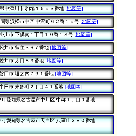
県中津川市
駒場１６５３番地
[地図等]
静岡県浜松市中区
中沢町６２番１５号
[地図等]
掛川市
下俣南１丁目１９番１８号
[地図等]
袋井市
豊住３６７番地
[地図等]
袋井市
太田８３番地
[地図等]
磐田市
堀之内７６１番地
[地図等]
半田市
東郷町２丁目４１番地
[地図等]
21]
愛知県名古屋市中川区
中郷１丁目９番地
77]
愛知県名古屋市天白区
八事山３８０番地