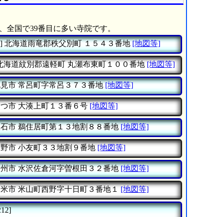
は、全国で39番目に多い寺院です。
]
北海道雨竜郡秩父別町
１５４３番地
[地図等]
北海道紋別郡遠軽町
丸瀬布東町１００番地
[地図等]
北見市
常呂町字常呂３７３番地
[地図等]
むつ市
大湊上町１３番６号
[地図等]
釜石市
鵜住居町第１３地割８８番地
[地図等]
遠野市
小友町３３地割９番地
[地図等]
奥州市
水沢佐倉河字曽根田３２番地
[地図等]
登米市
米山町西野字十日町３番地１
[地図等]
12]