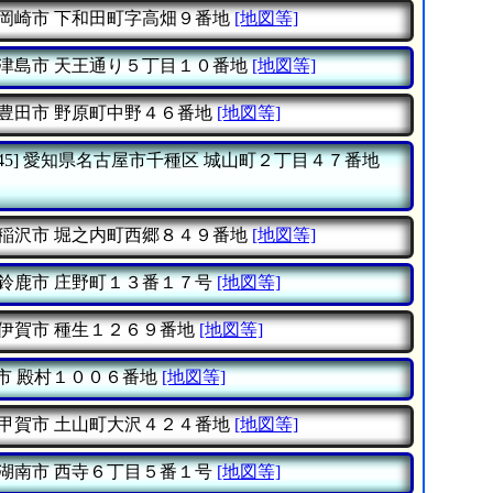
岡崎市
下和田町字高畑９番地
[地図等]
津島市
天王通り５丁目１０番地
[地図等]
豊田市
野原町中野４６番地
[地図等]
45]
愛知県名古屋市千種区
城山町２丁目４７番地
稲沢市
堀之内町西郷８４９番地
[地図等]
鈴鹿市
庄野町１３番１７号
[地図等]
伊賀市
種生１２６９番地
[地図等]
市
殿村１００６番地
[地図等]
甲賀市
土山町大沢４２４番地
[地図等]
湖南市
西寺６丁目５番１号
[地図等]