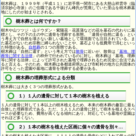
樹木葬は、１９９９年（平成１１）に岩手県一関市にある大慈山祥雲寺（臨
済宗妙心寺派）のご住職である千坂げん峰氏が荒廃していた里山を樹木葬墓
地にしたのが始まりとされる。
樹木葬とは何ですか？
樹木や山ツツジ・山ドウダン・紫陽花・花菖蒲などの花を墓石の代わりに墓
標とし、その下の土の中に遺骨を埋葬する形態。「遺骨が自然に還る」とい
う考え方で自然を壊さない新しい墓地として環境面でも注目されている。ま
た墓石がないため宗教に縛られないことや、墓石よりも低費用で済むといっ
た特徴がある。
自然葬
の１つの形態である。
樹木葬は「自然に還す」という考え方では
散骨
に近いが、散骨は「
墓地、埋
葬等に関する法律
」の枠外で行われているのに対し、樹木葬は「墓地、埋葬
等に関する法律」によって許可された墓地で埋葬されるため完全に合法であ
ると言える。そのため、樹木葬は各都道府県および市町村の地方公共団体の
許可をとった霊園や墓地に遺骨を埋葬する必要がある。
樹木葬の埋葬形式による分類
樹木葬には大きく３つの埋葬形式がある。
１）１人の遺骨に対して１本の樹木を植える
１人の遺骨に対して１本以上の樹木植えるため、本来の樹木葬の趣旨に最も
合致した埋葬形式である。ただ、１人１人の遺骨に対して樹木を植えるスペ
ースが必要なため、費用が高くなる傾向にあり、対応している墓地や霊園は
それほど多くない。
２）１本の樹木を植えた区画に個々の遺骨を別々に埋葬
１本の樹木を植えた大区画に、１人１人の遺骨を骨壺などに入れて個々の区