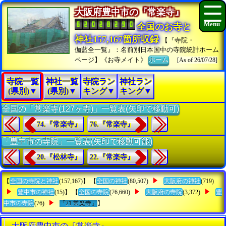
大阪府豊中市の『常楽寺』
全国のお寺と
神社157,167箇所収録
【『寺院・
伽藍全一覧』：名前別日本国中の寺院統計ホーム
ページ】《お寺メイト》
ホーム
[As of 26/07/28]
寺院一覧
神社一覧
寺院ラン
神社ラン
(県別)▼
(県別)▼
キング▼
キング▼
全国の「常楽寺(127ヶ寺)」一覧表(矢印で移動可)
74.『常楽寺』
76.『常楽寺』
「豊中市の寺院」一覧表(矢印で移動可能)
20.『松林寺』
22.『常楽寺』
【
全国の寺院と神社
(157,167)】 【
全国の神社
(80,507)
大阪府の神社
(719)
豊中市の神社
(15)】 【
全国の寺院
(76,660)
大阪府の寺院
(3,372)
豊
中市の寺院
(76)
「21.常楽寺」
】
大阪府豊中市の『常楽寺』