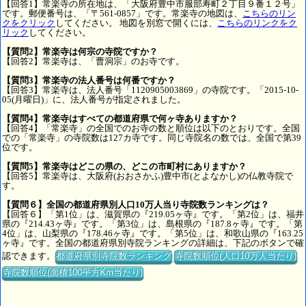
【回答1】常楽寺の所在地は、「大阪府豊中市服部寿町２丁目９番１２号」
です。郵便番号は、「〒561-0857」です。常楽寺の地図は、
こちらのリン
クをクリック
してください。 地図を別窓で開くには、
こちらのリンクをク
リック
してください。
【質問2】常楽寺は何宗の寺院ですか？
【回答2】常楽寺は、「曹洞宗」のお寺です。
【質問3】常楽寺の法人番号は何番ですか？
【回答3】常楽寺は、法人番号「1120905003869」の寺院です。「2015-10-
05(月曜日)」に、法人番号が指定されました。
【質問4】常楽寺はすべての都道府県で何ヶ寺ありますか？
【回答4】「常楽寺」の全国でのお寺の数と順位は以下のとおりです。全国
での「常楽寺」の寺院数は127カ寺です。同じ寺院名の数では、全国で第39
位です。
【質問5】常楽寺はどこの県の、どこの市町村にありますか？
【回答5】常楽寺は、大阪府(おおさかふ)豊中市(とよなかし)の仏教寺院で
す。
【質問６】全国の都道府県別人口10万人当り寺院数ランキングは？
【回答６】「第1位」は、滋賀県の『219.05ヶ寺』です。「第2位」は、福井
県の『214.43ヶ寺』です。「第3位」は、島根県の『187.8ヶ寺』です。「第
4位」は、山梨県の『178.46ヶ寺』です。「第5位」は、和歌山県の『163.25
ヶ寺』です。全国の都道府県別寺院ランキングの詳細は、下記のボタンで確
認できます。
都道府県別寺院数ランキング
寺院数順位(人口10万人当たり)
寺院数順位(面積100平方Km当たり)