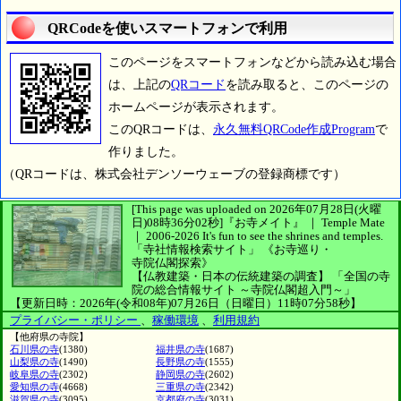
QRCodeを使いスマートフォンで利用
このページをスマートフォンなどから読み込む場合
は、上記の
QRコード
を読み取ると、このページの
ホームページが表示されます。
このQRコードは、
永久無料QRCode作成Program
で
作りました。
（QRコードは、株式会社デンソーウェーブの登録商標です）
[This page was uploaded on 2026年07月28日(火曜
日)08時36分02秒]
『お寺メイト』 ｜ Temple Mate
｜
2006-2026
It's fun to see
the shrines and temples.
「寺社情報検索サイト」
《お寺巡り・
寺院仏閣探索》
【仏教建築・日本の伝統建築の調査】
「全国の寺
院の総合情報サイト ～寺院仏閣超入門～」
【更新日時：2026年(令和08年)07月26日（日曜日）11時07分58秒】
プライバシー・ポリシー
、
稼働環境
、
利用規約
【他府県の寺院】
石川県の寺
(1380)
福井県の寺
(1687)
山梨県の寺
(1490)
長野県の寺
(1555)
岐阜県の寺
(2302)
静岡県の寺
(2602)
愛知県の寺
(4668)
三重県の寺
(2342)
滋賀県の寺
(3095)
京都府の寺
(3031)