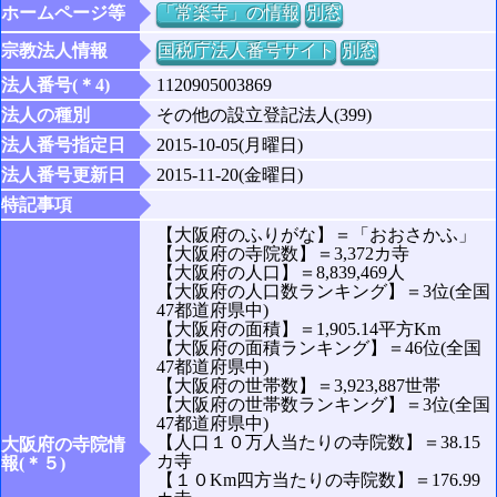
ホームページ等
「常楽寺」の情報
別窓
宗教法人情報
国税庁法人番号サイト
別窓
法人番号(＊4)
1120905003869
法人の種別
その他の設立登記法人(399)
法人番号指定日
2015-10-05(月曜日)
法人番号更新日
2015-11-20(金曜日)
特記事項
【大阪府のふりがな】＝「おおさかふ」
【大阪府の寺院数】＝3,372カ寺
【大阪府の人口】＝8,839,469人
【大阪府の人口数ランキング】＝3位(全国
47都道府県中)
【大阪府の面積】＝1,905.14平方Km
【大阪府の面積ランキング】＝46位(全国
47都道府県中)
【大阪府の世帯数】＝3,923,887世帯
【大阪府の世帯数ランキング】＝3位(全国
47都道府県中)
【人口１０万人当たりの寺院数】＝38.15
大阪府の寺院情
カ寺
報(＊５)
【１０Km四方当たりの寺院数】＝176.99