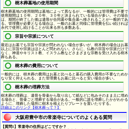
樹木葬墓地の使用期間
樹木葬墓地の使用期間は墓地によって異なるが、一般的には管理費は不要で
使用期間は１０年、２０年、３０年と決まられている場合が多い。その場合
は、期間が終了した後は遺骨が合同墓や集合墓へ移されることが一般的であ
る。管理費が必要となる場合は、一般のお墓と同様に管理費を払い続ければ
永代で使用し続けることが出来る所も多数ある。
宗旨や宗派について
最近はお墓でも宗旨や宗派が問われない場合が多いが、樹木葬の場合はお墓
以上に宗旨や宗派はほとんど問われない。さらに、仏教の宗旨や宗派だけで
なく、神道やキリスト教、イスラム教などさまざまな宗教を受け入れる樹木
葬もある。
樹木葬の費用について
一般的には、樹木葬の費用はお墓と比べると墓石の購入費用が不要なためか
なり安く抑えられる。また管理費もお墓に比べると安い場合が多い。
樹木葬の埋葬方法
樹木葬の埋葬は、遺骨を骨壷から取り出して紙などに包みそのまま土に埋め
る場合と、骨壷ごと埋葬する場合がある。一般的に誰を埋葬したかがわかる
ように、埋葬した場所に樹木を植えたりプレートを置いたりする。
詳細はこのリンク【樹木葬って？】
大阪府豊中市の常楽寺についてのよくある質問
【質問1】常楽寺の住所はどこですか？