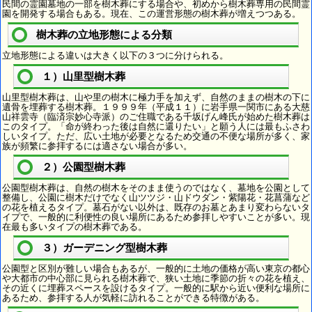
民間の霊園墓地の一部を樹木葬にする場合や、初めから樹木葬専用の民間霊
園を開発する場合もある。現在、この運営形態の樹木葬が増えつつある。
樹木葬の立地形態による分類
立地形態による違いは大きく以下の３つに分けられる。
１）山里型樹木葬
山里型樹木葬は、山や里の樹木に極力手を加えず、自然のままの樹木の下に
遺骨を埋葬する樹木葬。１９９９年（平成１１）に岩手県一関市にある大慈
山祥雲寺（臨済宗妙心寺派）のご住職である千坂げん峰氏が始めた樹木葬は
このタイプ。「命が終わった後は自然に還りたい」と願う人には最もふさわ
しいタイプ。ただ、広い土地が必要となるため交通の不便な場所が多く、家
族が頻繁に参拝するには適さない場合が多い。
２）公園型樹木葬
公園型樹木葬は、自然の樹木をそのまま使うのではなく、墓地を公園として
整備し、公園に樹木だけでなく山ツツジ・山ドウダン・紫陽花・花菖蒲など
の花を植えるタイプ。墓石がない以外は、既存のお墓とあまり変わらないタ
イプで、一般的に利便性の良い場所にあるため参拝しやすいことが多い。現
在最も多いタイプの樹木葬である。
３）ガーデニング型樹木葬
公園型と区別が難しい場合もあるが、一般的に土地の価格が高い東京の都心
や大都市の中心部に見られる樹木葬で、狭い土地に季節の折々の花を植え、
その近くに埋葬スペースを設けるタイプ。一般的に駅から近い便利な場所に
あるため、参拝する人が気軽に訪れることができる特徴がある。