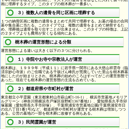
画に埋葬するタイプ。このタイプの樹木葬が一番多い。
３）複数人の遺骨を同じ区画に埋葬する
１つの納骨区画に複数の遺骨をまとめて共同で埋葬する。お墓の場合の合同
墓や集合墓に当たる。このタイプでは、複数の遺骨をまとめて納骨するた
め、埋葬後は遺骨を取り出すことが出来ません。このタイプの特徴は、上記
の２タイプよりも費用が安くなる傾向にある。
樹木葬の運営形態による分類
運営形態による違いは大きく以下の３つに分けられる。
１）寺院やお寺や宗教法人が運営
樹木葬は、１９９９年（平成１１）に岩手県一関市にある大慈山祥雲寺（臨
済宗妙心寺派）のご住職である千坂げん峰氏が荒廃していた里山を樹木葬墓
地にしたのが始まりとされ、樹木葬の始めのころはすべてがこの運営形態で
あった。現在でも樹木葬の運営形態の主流を占めている。
２）都道府県や市町村が運営
東京都立小平霊園（東京都東村山市萩山町1-16-1）、横浜市営墓地メモリア
ルグリーン（神奈川県横浜市戸塚区俣野町1367番地1）、愛知県長久手市卯
塚墓園（愛知県長久手市卯塚）、千葉県浦安市営墓地公園(千葉県浦安市日
の出八丁目1番1号)など、都道府県や市町村が運営する樹木葬は増加しつつ
ある。公営の墓地の一部を樹木葬に改修する例もある。
３）民間霊園が運営