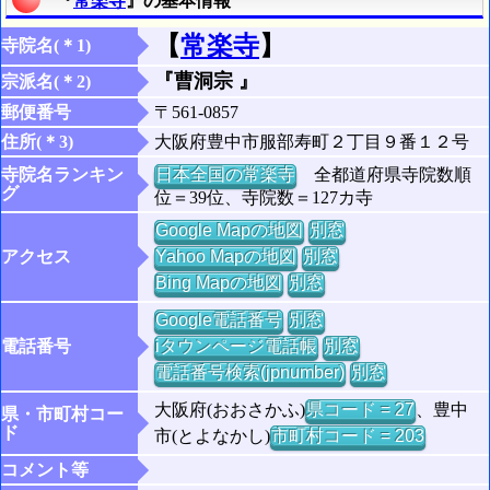
『
常楽寺
』の基本情報
【
常楽寺
】
寺院名(＊1)
『曹洞宗 』
宗派名(＊2)
郵便番号
〒561-0857
住所(＊3)
大阪府豊中市服部寿町２丁目９番１２号
寺院名ランキン
日本全国の常楽寺
全都道府県寺院数順
グ
位＝39位、寺院数＝127カ寺
Google Mapの地図
別窓
アクセス
Yahoo Mapの地図
別窓
Bing Mapの地図
別窓
Google電話番号
別窓
電話番号
iタウンページ電話帳
別窓
電話番号検索(jpnumber)
別窓
大阪府(おおさかふ)
県コード = 27
、豊中
県・市町村コー
ド
市(とよなかし)
市町村コード = 203
コメント等