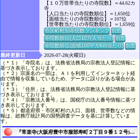
【１０万世帯当たりの寺院数】＝44.62カ
寺
【人口当たりの寺院数順位】＝1,650位
【面積当たりの寺院数順位】＝107位
【世帯数当たりの寺院数順位】＝1,659位
市区町村別寺院数ランキング
別窓
寺院数順位(人口10万人当たり)
別窓
寺院数順位(面積100平方Km当たり)
別窓
最終更新日
2026-07-28(火曜日)
（＊１）「寺院名」は、法務省法務局の宗教法人登記情報に
基づき表示しております。
（＊２）宗派名の一部は、ＡＩを利用してインターネット経
由で情報を収集しているため、データに誤りがある場合があ
ります。
（＊３）「住所」は、法務省法務局の宗教法人登記情報に基
づき表示しております。
（＊４）「宗教法人番号」は、国税庁の法人番号情報に基づ
き表示しております。
（＊５）都道府県・市区町村の人口、面積、世帯数などの情
報は、総務庁統計局の国勢調査データを基に計算していま
す。
『常楽寺(大阪府豊中市服部寿町２丁目９番１２号)』