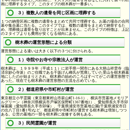
画に埋葬するタイプ。このタイプの樹木葬が一番多い。
３）複数人の遺骨を同じ区画に埋葬する
１つの納骨区画に複数の遺骨をまとめて共同で埋葬する。お墓の場合の合同
墓や集合墓に当たる。このタイプでは、複数の遺骨をまとめて納骨するた
め、埋葬後は遺骨を取り出すことが出来ません。このタイプの特徴は、上記
の２タイプよりも費用が安くなる傾向にある。
樹木葬の運営形態による分類
運営形態による違いは大きく以下の３つに分けられる。
１）寺院やお寺や宗教法人が運営
樹木葬は、１９９９年（平成１１）に岩手県一関市にある大慈山祥雲寺（臨
済宗妙心寺派）のご住職である千坂げん峰氏が荒廃していた里山を樹木葬墓
地にしたのが始まりとされ、樹木葬の始めのころはすべてがこの運営形態で
あった。現在でも樹木葬の運営形態の主流を占めている。
２）都道府県や市町村が運営
東京都立小平霊園（東京都東村山市萩山町1-16-1）、横浜市営墓地メモリア
ルグリーン（神奈川県横浜市戸塚区俣野町1367番地1）、愛知県長久手市卯
塚墓園（愛知県長久手市卯塚）、千葉県浦安市営墓地公園(千葉県浦安市日
の出八丁目1番1号)など、都道府県や市町村が運営する樹木葬は増加しつつ
ある。公営の墓地の一部を樹木葬に改修する例もある。
３）民間霊園が運営