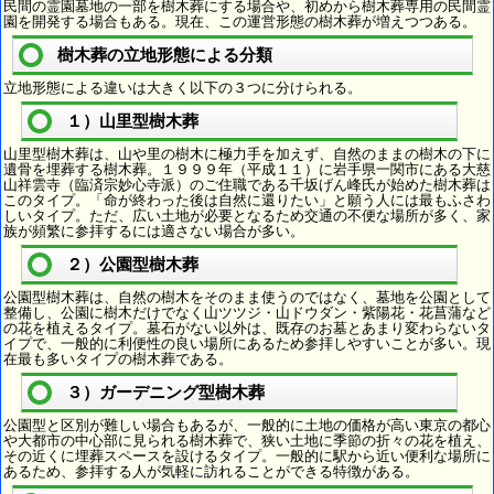
民間の霊園墓地の一部を樹木葬にする場合や、初めから樹木葬専用の民間霊
園を開発する場合もある。現在、この運営形態の樹木葬が増えつつある。
樹木葬の立地形態による分類
立地形態による違いは大きく以下の３つに分けられる。
１）山里型樹木葬
山里型樹木葬は、山や里の樹木に極力手を加えず、自然のままの樹木の下に
遺骨を埋葬する樹木葬。１９９９年（平成１１）に岩手県一関市にある大慈
山祥雲寺（臨済宗妙心寺派）のご住職である千坂げん峰氏が始めた樹木葬は
このタイプ。「命が終わった後は自然に還りたい」と願う人には最もふさわ
しいタイプ。ただ、広い土地が必要となるため交通の不便な場所が多く、家
族が頻繁に参拝するには適さない場合が多い。
２）公園型樹木葬
公園型樹木葬は、自然の樹木をそのまま使うのではなく、墓地を公園として
整備し、公園に樹木だけでなく山ツツジ・山ドウダン・紫陽花・花菖蒲など
の花を植えるタイプ。墓石がない以外は、既存のお墓とあまり変わらないタ
イプで、一般的に利便性の良い場所にあるため参拝しやすいことが多い。現
在最も多いタイプの樹木葬である。
３）ガーデニング型樹木葬
公園型と区別が難しい場合もあるが、一般的に土地の価格が高い東京の都心
や大都市の中心部に見られる樹木葬で、狭い土地に季節の折々の花を植え、
その近くに埋葬スペースを設けるタイプ。一般的に駅から近い便利な場所に
あるため、参拝する人が気軽に訪れることができる特徴がある。