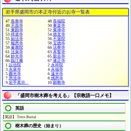
岩手県盛岡市の本正寺付近のお寺一覧表
47.
長善寺
48.
長福院
49.
天昌寺
50.
東楽寺
51.
東顕寺
52.
東禅寺
53.
得道寺
54.
徳玄寺
55.
如法寺
56.
不退院
57.
報恩寺
58.
宝德寺
59.
峯壽院
60.
法華寺
61.
法泉寺
63.
本誓寺
64.
妙光寺
65.
龍谷寺
66.
臨江庵
67.
連正寺
1.
以信院
2.
永祥院
3.
永泉寺
4.
永福寺
5.
圓光寺
6.
遠光寺
7.
恩流寺
8.
感恩寺
9.
岩手真宗...
10.
願教寺
「盛岡市樹木葬を考える」【宗教語一口メモ】
英語
【英語】 Trees Burial
樹木葬の歴史（始まり）