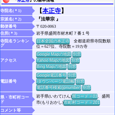
『
本正寺
』の基本情報
【
本正寺
】
寺院名(＊1)
『法華宗 』
宗派名(＊2)
郵便番号
〒020-0063
住所(＊3)
岩手県盛岡市材木町７番１号
寺院名ランキン
日本全国の本正寺
全都道府県寺院数順
グ
位＝627位、寺院数＝19カ寺
Google Mapの地図
別窓
アクセス
Yahoo Mapの地図
別窓
Bing Mapの地図
別窓
Google電話番号
別窓
電話番号
iタウンページ電話帳
別窓
電話番号検索(jpnumber)
別窓
岩手県(いわてけん)
県コード = 03
、盛岡
県・市町村コー
ド
市(もりおかし)
市町村コード = 201
コメント等