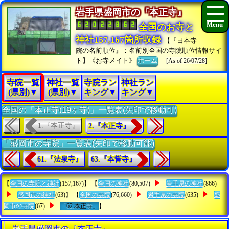
岩手県盛岡市の『本正寺』
全国のお寺と
神社157,167箇所収録
【『日本寺
院の名前順位』：名前別全国の寺院順位情報サイ
ト】《お寺メイト》
ホーム
[As of 26/07/28]
寺院一覧
神社一覧
寺院ラン
神社ラン
(県別)▼
(県別)▼
キング▼
キング▼
全国の「本正寺(19ヶ寺)」一覧表(矢印で移動可)
1.『本正寺』
2.『本正寺』
「盛岡市の寺院」一覧表(矢印で移動可能)
61.『法泉寺』
63.『本誓寺』
【
全国の寺院と神社
(157,167)】 【
全国の神社
(80,507)
岩手県の神社
(866)
盛岡市の神社
(63)】 【
全国の寺院
(76,660)
岩手県の寺院
(635)
盛
岡市の寺院
(67)
「62.本正寺」
】
岩手県盛岡市の『本正寺』