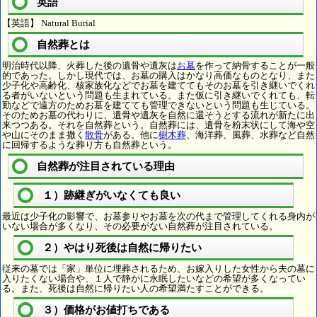
英語
【英語】 Natural Burial
自然葬とは
明治時代以降、火葬した後の遺骨や遺灰は
お墓
を作って納骨することが一般
的であった。しかし現代では、お墓の購入はかなり高価なものとなり、また
少子化や高齢化、核家族化などでお墓を建ててもそのお墓を引き継いでくれ
る者がいないという問題も生まれている。また仮に引き継いでくれても、転
勤などで遠方のためお墓を建てても管理できないという問題も生じている。
そのためお墓の代わりに、遺骨や遺灰を自然に還そうとする流れが新たに出
来つつある。それを自然葬という。自然葬には、遺骨を粉末状にして海や空
や山にそのまま撒く
散骨
がある。他に
樹木葬
、海洋葬、風葬、水葬など自然
に回帰するような葬り方も自然葬という。
自然葬が注目されている理由
１）跡継ぎがいなくても良い
最近は少子化の影響で、お墓参りやお墓を次の代まで管理してくれる身内が
いない場合が多くなり、その必要がない自然葬が注目されている。
２）やはり死後は自然に帰りたい
従来の墓では「家」単位に埋葬されるため、お嫁入りした女性から夫の墓に
入りたくない場合や、１人で静かに永眠したいなどの希望が多くなってい
る。また、死後は自然に帰りたい人の希望満たすことができる。
３）価格がお値打ちである