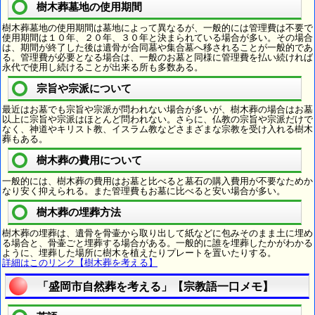
樹木葬墓地の使用期間
樹木葬墓地の使用期間は墓地によって異なるが、一般的には管理費は不要で
使用期間は１０年、２０年、３０年と決まられている場合が多い。その場合
は、期間が終了した後は遺骨が合同墓や集合墓へ移されることが一般的であ
る。管理費が必要となる場合は、一般のお墓と同様に管理費を払い続ければ
永代で使用し続けることが出来る所も多数ある。
宗旨や宗派について
最近はお墓でも宗旨や宗派が問われない場合が多いが、樹木葬の場合はお墓
以上に宗旨や宗派はほとんど問われない。さらに、仏教の宗旨や宗派だけで
なく、神道やキリスト教、イスラム教などさまざまな宗教を受け入れる樹木
葬もある。
樹木葬の費用について
一般的には、樹木葬の費用はお墓と比べると墓石の購入費用が不要なためか
なり安く抑えられる。また管理費もお墓に比べると安い場合が多い。
樹木葬の埋葬方法
樹木葬の埋葬は、遺骨を骨壷から取り出して紙などに包みそのまま土に埋め
る場合と、骨壷ごと埋葬する場合がある。一般的に誰を埋葬したかがわかる
ように、埋葬した場所に樹木を植えたりプレートを置いたりする。
詳細はこのリンク【樹木葬を考える】
「盛岡市自然葬を考える」【宗教語一口メモ】