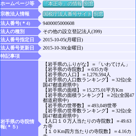
ホームページ等
「本正寺」の情報
別窓
宗教法人情報
国税庁法人番号サイト
別窓
法人番号(＊4)
9400005000608
法人の種別
その他の設立登記法人(399)
法人番号指定日
2015-10-05(月曜日)
法人番号更新日
2015-10-30(金曜日)
特記事項
【岩手県のふりがな】＝「いわてけん」
【岩手県の寺院数】＝635カ寺
【岩手県の人口】＝1,279,594人
【岩手県の人口数ランキング】＝32位(全
国47都道府県中)
【岩手県の面積】＝15,275.01平方Km
【岩手県の面積ランキング】＝2位(全国47
都道府県中)
【岩手県の世帯数】＝493,049世帯
【岩手県の世帯数ランキング】＝32位(全
国47都道府県中)
【人口１０万人当たりの寺院数】＝49.63
岩手県の寺院情
カ寺
報(＊５)
【１０Km四方当たりの寺院数】＝4.16カ