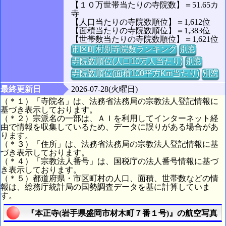
【１０万世帯当たりの寺院数】＝51.65カ
寺
【人口当たりの寺院数順位】＝1,612位
【面積当たりの寺院数順位】＝1,383位
【世帯数当たりの寺院数順位】＝1,621位
市区町村別寺院数ランキング
別窓
寺院数順位(人口10万人当たり)
別窓
寺院数順位(面積100平方Km当たり)
別窓
最終更新日
2026-07-28(火曜日)
（＊１）「寺院名」は、法務省法務局の宗教法人登記情報に
基づき表示しております。
（＊２）宗派名の一部は、ＡＩを利用してインターネット経
由で情報を収集しているため、データに誤りがある場合があ
ります。
（＊３）「住所」は、法務省法務局の宗教法人登記情報に基
づき表示しております。
（＊４）「宗教法人番号」は、国税庁の法人番号情報に基づ
き表示しております。
（＊５）都道府県・市区町村の人口、面積、世帯数などの情
報は、総務庁統計局の国勢調査データを基に計算していま
す。
『本正寺(岩手県盛岡市材木町７番１号)』の航空写真