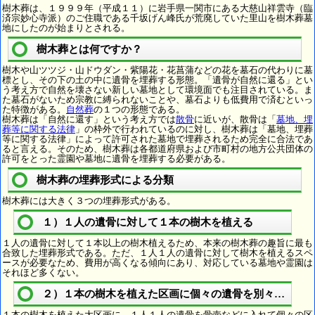
樹木葬は、１９９９年（平成１１）に岩手県一関市にある大慈山祥雲寺（臨
済宗妙心寺派）のご住職である千坂げん峰氏が荒廃していた里山を樹木葬墓
地にしたのが始まりとされる。
樹木葬とは何ですか？
樹木や山ツツジ・山ドウダン・紫陽花・花菖蒲などの花を墓石の代わりに墓
標とし、その下の土の中に遺骨を埋葬する形態。「遺骨が自然に還る」とい
う考え方で自然を壊さない新しい墓地として環境面でも注目されている。ま
た墓石がないため宗教に縛られないことや、墓石よりも低費用で済むといっ
た特徴がある。
自然葬
の１つの形態である。
樹木葬は「自然に還す」という考え方では
散骨
に近いが、散骨は「
墓地、埋
葬等に関する法律
」の枠外で行われているのに対し、樹木葬は「墓地、埋葬
等に関する法律」によって許可された墓地で埋葬されるため完全に合法であ
ると言える。そのため、樹木葬は各都道府県および市町村の地方公共団体の
許可をとった霊園や墓地に遺骨を埋葬する必要がある。
樹木葬の埋葬形式による分類
樹木葬には大きく３つの埋葬形式がある。
１）１人の遺骨に対して１本の樹木を植える
１人の遺骨に対して１本以上の樹木植えるため、本来の樹木葬の趣旨に最も
合致した埋葬形式である。ただ、１人１人の遺骨に対して樹木を植えるスペ
ースが必要なため、費用が高くなる傾向にあり、対応している墓地や霊園は
それほど多くない。
２）１本の樹木を植えた区画に個々の遺骨を別々に埋葬
１本の樹木を植えた大区画に、１人１人の遺骨を骨壺などに入れて個々の区