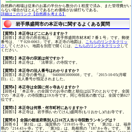
自然葬の相場は従来のお墓の半分から数分の１程度で済み、また管理費がい
らない場合がほとんどであるため価格がお値打ちである。
詳細はこのリンク【自然葬を考える】
岩手県盛岡市の本正寺に関するよくある質問
【質問1】本正寺はどこにありますか？
【回答1】本正寺の所在地は、「岩手県盛岡市材木町７番１号」です。郵便
番号は、「〒020-0063」です。本正寺の地図は、
こちらのリンクをクリッ
ク
してください。 地図を別窓で開くには、
こちらのリンクをクリック
して
ください。
【質問2】本正寺の宗派は何ですか？
【回答2】本正寺は、「法華宗」の寺院です。
【質問3】本正寺の法人番号はわかりますか？
【回答3】本正寺の番号は、「9400005000608」です。「2015-10-05(月曜
日)」に、法人番号が指定されました。
【質問4】本正寺は全国に何ヶ寺ありますか？
【回答4】「本正寺」の全国でのお寺の数と順位は以下のとおりです。全国
での「本正寺」の寺院数は19カ寺です。同じ寺院名の数では、全国で第627
位です。
【質問5】本正寺は何県・何市町村にありますか？
【回答5】本正寺は、岩手県(いわてけん)盛岡市(もりおかし)のお寺です。
【質問６】全国の都道府県別人口10万人当り寺院数ランキングは？
【回答６】「第1位」は、滋賀県の『219.05ヶ寺』です。「第2位」は、福井
県の『214.43ヶ寺』です。「第3位」は、島根県の『187.8ヶ寺』です。「第