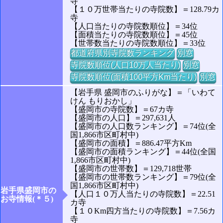
寺
【１０万世帯当たりの寺院数】＝128.79カ
寺
【人口当たりの寺院数順位】＝34位
【面積当たりの寺院数順位】＝45位
【世帯数当たりの寺院数順位】＝33位
都道府県別寺院数ランキング
別窓
寺院数順位(人口10万人当たり)
別窓
寺院数順位(面積100平方Km当たり)
別窓
【岩手県 盛岡市のふりがな】＝「いわて
けん もりおかし」
【盛岡市の寺院数】＝67カ寺
【盛岡市の人口】＝297,631人
【盛岡市の人口数ランキング】＝74位(全
国1,866市区町村中)
【盛岡市の面積】＝886.47平方Km
【盛岡市の面積ランキング】＝44位(全国
1,866市区町村中)
【盛岡市の世帯数】＝129,718世帯
【盛岡市の世帯数ランキング】＝79位(全
国1,866市区町村中)
岩手県盛岡市の
【人口１０万人当たりの寺院数】＝22.51
お寺情報(＊５)
カ寺
【１０Km四方当たりの寺院数】＝7.56カ
寺