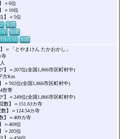
】＝6位
＝16位
位】＝5位
グ
別窓
り)
別窓
m当たり)
別窓
な】＝「とやまけん たかおかし」
カ寺
5人
＝207位(全国1,866市区町村中)
平方Km
592位(全国1,866市区町村中)
14世帯
＝249位(全国1,866市区町村中)
】＝151.63カ寺
】＝124.54カ寺
】＝409カ寺
＝469位
＝205位
】＝456位