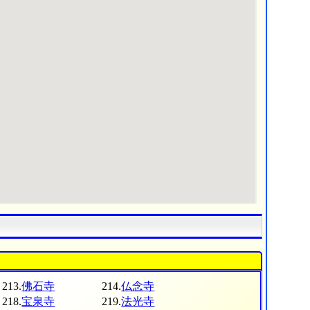
213.
佛石寺
214.
仏念寺
218.
宝泉寺
219.
法光寺