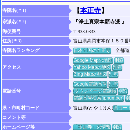
【
本正寺
】
寺院名(＊1)
『浄土真宗本願寺派 』
宗派名(＊2)
郵便番号
〒933-0333
住所(＊3)
富山県高岡市本保１８０番
寺院名ランキング
日本全国の本正寺
全都道府
Google Mapの地図
別窓
アクセス
Yahoo Mapの地図
別窓
Bing Mapの地図
別窓
Google電話番号
別窓
電話番号
iタウンページ電話帳
別窓
電話番号検索(jpnumber)
別
県・市町村コード
富山県(とやまけん)
県コード 
コメント等
ホームページ等
「本正寺」の情報
別窓