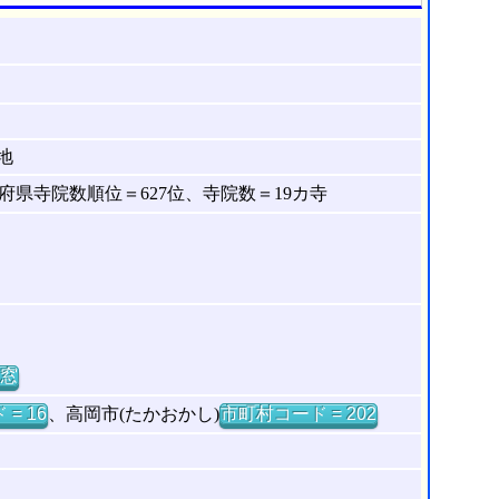
地
県寺院数順位＝627位、寺院数＝19カ寺
窓
= 16
、高岡市(たかおかし)
市町村コード = 202