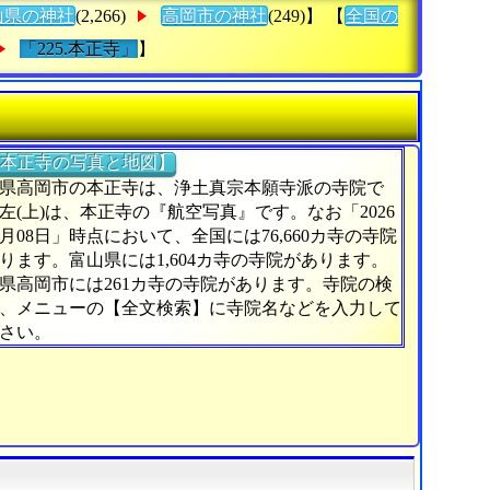
山県の神社
(2,266)
高岡市の神社
(249)】 【
全国の
「225.本正寺」
】
本正寺の写真と地図】
県高岡市の本正寺は、浄土真宗本願寺派の寺院で
左(上)は、本正寺の『航空写真』です。なお「2026
6月08日」時点において、全国には76,660カ寺の寺院
ります。富山県には1,604カ寺の寺院があります。
県高岡市には261カ寺の寺院があります。寺院の検
、メニューの【全文検索】に寺院名などを入力して
さい。