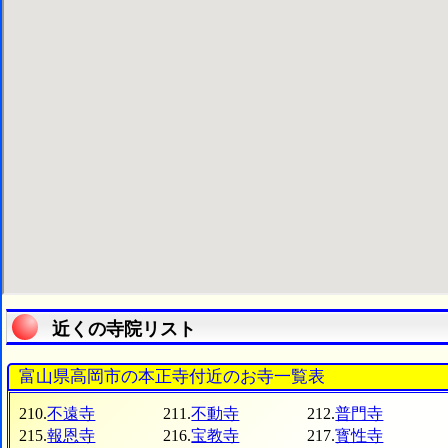
近くの寺院リスト
富山県高岡市の本正寺付近のお寺一覧表
210.
不遠寺
211.
不動寺
212.
普門寺
215.
報恩寺
216.
宝教寺
217.
寳性寺