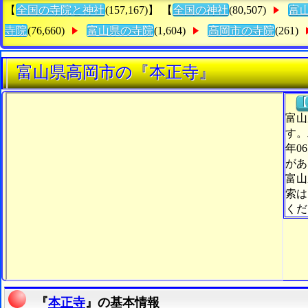
【
全国の寺院と神社
(157,167)】 【
全国の神社
(80,507)
富
寺院
(76,660)
富山県の寺院
(1,604)
高岡市の寺院
(261)
富山県高岡市の『本正寺』
【
富山
す。
年0
があ
富山
索は
くだ
『
本正寺
』の基本情報