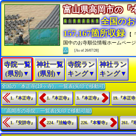
富山県高岡市の
全国のお
157,167箇所収録
【
国中のお寺順位情報ホームペー
ム
[As of 26/07/28]
寺院一覧
神社一覧
寺院ラン
神社ラン
(県別)▼
(県別)▼
キング▼
キング▼
全国の「本正寺(19ヶ寺)」一覧表(矢印で移動可)
1.『本正寺』
1.『本正寺』
3.『本正寺』
19.『本正
「高岡市の寺院」一覧表(矢印で移動可能)
1.『安詳寺』
224.『法輪寺』
226.『本誓寺』
261.