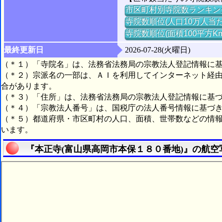
市区町村別寺院数ランキン
寺院数順位(人口10万人当た
寺院数順位(面積100平方K
最終更新日
2026-07-28(火曜日)
（＊１）「寺院名」は、法務省法務局の宗教法人登記情報に
（＊２）宗派名の一部は、ＡＩを利用してインターネット経
合があります。
（＊３）「住所」は、法務省法務局の宗教法人登記情報に基
（＊４）「宗教法人番号」は、国税庁の法人番号情報に基づ
（＊５）都道府県・市区町村の人口、面積、世帯数などの情
います。
『本正寺(富山県高岡市本保１８０番地)』の航空