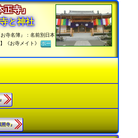
『本正寺』
寺と神社
『お寺名簿』：名前別日本
ジ】《お寺メイト》
ホー
寺』
『珉照寺』