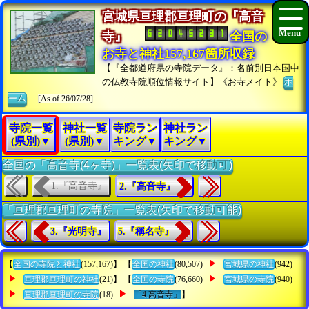
宮城県亘理郡亘理町の『高音
寺』
全国の
お寺と神社157,167箇所収録
【『全都道府県の寺院データ』：名前別日本国中
の仏教寺院順位情報サイト】《お寺メイト》
ホ
ーム
[As of 26/07/28]
寺院一覧
神社一覧
寺院ラン
神社ラン
(県別)▼
(県別)▼
キング▼
キング▼
全国の「高音寺(4ヶ寺)」一覧表(矢印で移動可)
1.『高音寺』
2.『高音寺』
「亘理郡亘理町の寺院」一覧表(矢印で移動可能)
3.『光明寺』
5.『稱名寺』
【
全国の寺院と神社
(157,167)】 【
全国の神社
(80,507)
宮城県の神社
(942)
亘理郡亘理町の神社
(21)】 【
全国の寺院
(76,660)
宮城県の寺院
(940)
亘理郡亘理町の寺院
(18)
「4.高音寺」
】