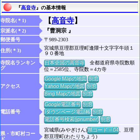
『
高音寺
』の基本情報
【
高音寺
】
寺院名(＊1)
『曹洞宗 』
宗派名(＊2)
郵便番号
〒989-2303
宮城県亘理郡亘理町逢隈十文字字牛頭１
住所(＊3)
９０番地
寺院名ランキン
日本全国の高音寺
全都道府県寺院数順
グ
位＝2585位、寺院数＝4カ寺
Google Mapの地図
別窓
アクセス
Yahoo Mapの地図
別窓
Bing Mapの地図
別窓
Google電話番号
別窓
電話番号
iタウンページ電話帳
別窓
電話番号検索(jpnumber)
別窓
宮城県(みやぎけん)
県コード = 04
、亘理
県・市町村コー
郡亘理町(わたりちょう)
ド