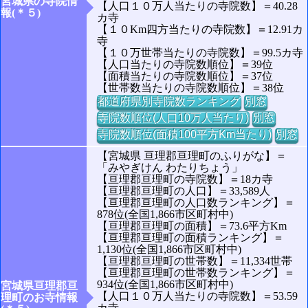
宮城県の寺院情
【人口１０万人当たりの寺院数】＝40.28
報(＊５)
カ寺
【１０Km四方当たりの寺院数】＝12.91カ
寺
【１０万世帯当たりの寺院数】＝99.5カ寺
【人口当たりの寺院数順位】＝39位
【面積当たりの寺院数順位】＝37位
【世帯数当たりの寺院数順位】＝38位
都道府県別寺院数ランキング
別窓
寺院数順位(人口10万人当たり)
別窓
寺院数順位(面積100平方Km当たり)
別窓
【宮城県 亘理郡亘理町のふりがな】＝
「みやぎけん わたりちょう」
【亘理郡亘理町の寺院数】＝18カ寺
【亘理郡亘理町の人口】＝33,589人
【亘理郡亘理町の人口数ランキング】＝
878位(全国1,866市区町村中)
【亘理郡亘理町の面積】＝73.6平方Km
【亘理郡亘理町の面積ランキング】＝
1,130位(全国1,866市区町村中)
【亘理郡亘理町の世帯数】＝11,334世帯
【亘理郡亘理町の世帯数ランキング】＝
934位(全国1,866市区町村中)
宮城県亘理郡亘
【人口１０万人当たりの寺院数】＝53.59
理町のお寺情報
カ寺