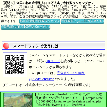
【質問６】全国の都道府県別人口10万人当り寺院数ランキングは？
【回答６】「第1位」は、滋賀県の『219.05ヶ寺』です。「第2位」は、福井
県の『214.43ヶ寺』です。「第3位」は、島根県の『187.8ヶ寺』です。「第
4位」は、山梨県の『178.46ヶ寺』です。「第5位」は、和歌山県の『163.25
ヶ寺』です。全国の都道府県別寺院ランキングの詳細は、下記のボタンで確
認できます。
都道府県別寺院数ランキング
寺院数順位(人口10万人当たり)
寺院数順位(面積100平方Km当たり)
スマートフォンで使うには
このページをスマートフォンなどから読み込む場合
は、上記の
QRコード
を読み取ると、このページの
ホームページが表示されます。
このQRコードは、
完全永久100%無料
QRCodeGenerator
で作りました。
（QRコードは、株式会社デンソーウェーブの登録商標です）
[This page was uploaded on 2026年07月28日(火曜
日)08時31分24秒]
『お寺メイト』 ｜ Temple Mate
｜
2006-2026
It's fun to see
the shrines and temples.
「寺社情報検索サイト」
《お寺巡り・