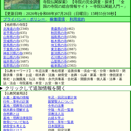
寺院仏閣探索》
【寺院の完全調査・探求】
「全
国の寺院の総合情報サイト ～寺院仏閣超入門～」
【更新日時：2026年(令和08年)07月26日（日曜日）15時55分59秒】
プライバシー・ポリシー
、
稼働環境
、
利用規約
【他府県の寺院】
北海道の寺
(2340)
青森県の寺
(462)
岩手県の寺
(635)
秋田県の寺
(679)
山形県の寺
(1473)
福島県の寺
(1530)
茨城県の寺
(1275)
栃木県の寺
(983)
群馬県の寺
(1199)
埼玉県の寺
(2225)
千葉県の寺
(2998)
東京都の寺
(2887)
神奈川県の寺
(1905)
新潟県の寺
(2795)
富山県の寺
(1604)
石川県の寺
(1380)
福井県の寺
(1687)
山梨県の寺
(1490)
長野県の寺
(1555)
岐阜県の寺
(2302)
【仏教キーワード】：年忌法要・角柱塔婆・追善供養・倶会一処・分骨・御朱印・閉
眼供養・供養・お盆・樹木葬・法施・納骨堂・改葬・仏縁・家墓・散骨・僧侶派遣・
祭祀・お施餓鬼・仏法・帰依・永代供養墓・合祀墓・開眼供養・個人墓・法事・墓
誌・法会・寺院墓地・本堂・お堂・御々堂
クリックして追加情報を開く
【仏教関連用語】
お墓・墓地の情報
年忌・回忌法要計算
行年・享年の計算
親鸞聖人について
墓地・埋葬等の法律
今年の法事
樹木葬を理解する
中陰・年忌一覧表
自然葬とは
宗教法人法
墓地・埋葬法律規則
お経を学ぶ
散骨について知る
行年・享年一覧表
納骨堂を考える
日本国憲法
御朱印とは？
功徳、回忌法要