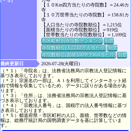
(＊５)
【１０Km四方当たりの寺院数】＝24.46カ
寺
【１０万世帯当たりの寺院数】＝158.81カ
寺
【人口当たりの寺院数順位】＝1,215位
【面積当たりの寺院数順位】＝919位
【世帯数当たりの寺院数順位】＝1,109位
市区町村別寺院数ランキング
別窓
寺院数順位(人口10万人当たり)
別窓
寺院数順位(面積100平方Km当たり)
別窓
最終更新日
2026-07-28(火曜日)
（＊１）「寺院名」は、法務省法務局の宗教法人登記情報に
基づき表示しております。
（＊２）宗派名の一部は、ＡＩを利用してインターネット経
由で情報を収集しているため、データに誤りがある場合があ
ります。
（＊３）「住所」は、法務省法務局の宗教法人登記情報に基
づき表示しております。
（＊４）「宗教法人番号」は、国税庁の法人番号情報に基づ
き表示しております。
（＊５）都道府県・市区町村の人口、面積、世帯数などの情
報は、総務庁統計局の国勢調査データを基に計算していま
す。