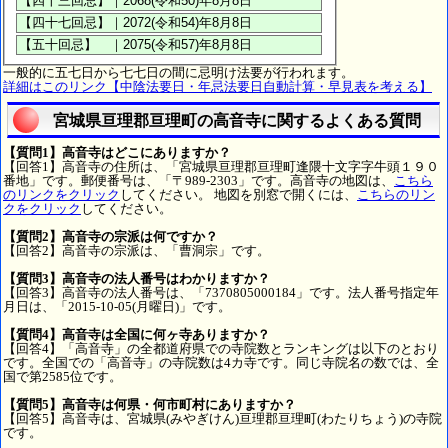
一般的に五七日から七七日の間に忌明け法要が行われます。
詳細はこのリンク【中陰法要日・年忌法要日自動計算・早見表を考える】
宮城県亘理郡亘理町の高音寺に関するよくある質問
【質問1】高音寺はどこにありますか？
【回答1】高音寺の住所は、「宮城県亘理郡亘理町逢隈十文字字牛頭１９０
番地」です。郵便番号は、「〒989-2303」です。高音寺の地図は、
こちら
のリンクをクリック
してください。 地図を別窓で開くには、
こちらのリン
クをクリック
してください。
【質問2】高音寺の宗派は何ですか？
【回答2】高音寺の宗派は、「曹洞宗」です。
【質問3】高音寺の法人番号はわかりますか？
【回答3】高音寺の法人番号は、「7370805000184」です。法人番号指定年
月日は、「2015-10-05(月曜日)」です。
【質問4】高音寺は全国に何ヶ寺ありますか？
【回答4】「高音寺」の全都道府県での寺院数とランキングは以下のとおり
です。全国での「高音寺」の寺院数は4カ寺です。同じ寺院名の数では、全
国で第2585位です。
【質問5】高音寺は何県・何市町村にありますか？
【回答5】高音寺は、宮城県(みやぎけん)亘理郡亘理町(わたりちょう)の寺院
です。