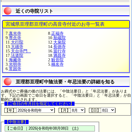
近くの寺院リスト
宮城県亘理郡亘理町の高音寺付近のお寺一覧表
7.
真光寺
8.
正福寺
9.
専念寺
10.
胎蔵院
11.
大行院
12.
大泉院
13.
大雄寺
14.
長徳寺
15.
天台寺門...
16.
當行寺
17.
法道院
18.
満昌寺
1.
海藏寺
2.
観音院
3.
光明寺
5.
稱名寺
6.
常因寺
亘理郡亘理町中陰法要・年忌法要の詳細を知る
お葬式やご葬儀の後の法要には、「中陰法要日」と「年忌法要」がありま
す。下記の画面でご命日を選択すると、「中陰法要日」と「年忌法要」が自
動的に表示されます。
【ご命日の年月日を指定してください】
【年】
【月】
【日】
【中陰法要】