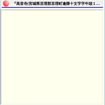
『高音寺(宮城県亘理郡亘理町逢隈十文字字牛頭１９０