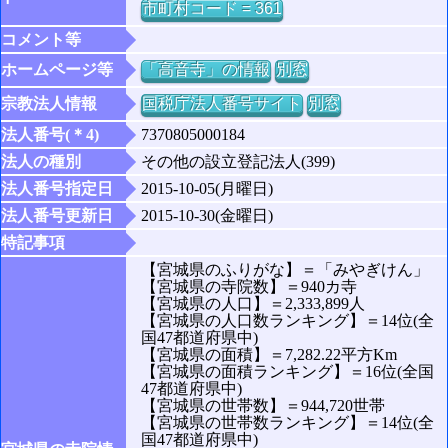
市町村コード = 361
コメント等
ホームページ等
「高音寺」の情報
別窓
宗教法人情報
国税庁法人番号サイト
別窓
法人番号(＊4)
7370805000184
法人の種別
その他の設立登記法人(399)
法人番号指定日
2015-10-05(月曜日)
法人番号更新日
2015-10-30(金曜日)
特記事項
【宮城県のふりがな】＝「みやぎけん」
【宮城県の寺院数】＝940カ寺
【宮城県の人口】＝2,333,899人
【宮城県の人口数ランキング】＝14位(全
国47都道府県中)
【宮城県の面積】＝7,282.22平方Km
【宮城県の面積ランキング】＝16位(全国
47都道府県中)
【宮城県の世帯数】＝944,720世帯
【宮城県の世帯数ランキング】＝14位(全
国47都道府県中)