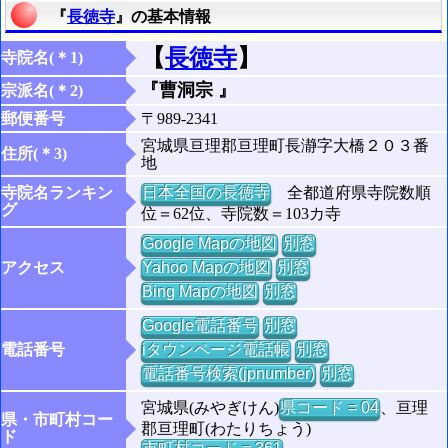
『
長徳寺
』の基本情報
【
長徳寺
】
寺院名(＊1)
『曹洞宗 』
宗派名(＊2)
郵便番号
〒989-2341
宮城県亘理郡亘理町長瀞字大橋２０３番
住所(＊3)
地
寺院名ランキン
日本全国の長徳寺
全都道府県寺院数順
グ
位＝62位、寺院数＝103カ寺
Google Mapの地図
別窓
アクセス
Yahoo Mapの地図
別窓
Bing Mapの地図
別窓
Google電話番号
別窓
電話番号
iタウンページ電話帳
別窓
電話番号検索(jpnumber)
別窓
宮城県(みやぎけん)
県コード = 04
、亘理
県・市町村コー
郡亘理町(わたりちょう)
ド