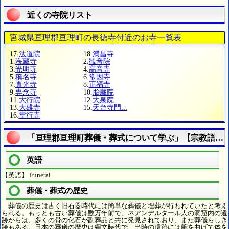
近くの寺院リスト
宮城県亘理郡亘理町の長徳寺付近のお寺一覧表
17.
法道院
18.
満昌寺
1.
海藏寺
2.
観音院
3.
光明寺
4.
高音寺
5.
稱名寺
6.
常因寺
7.
真光寺
8.
正福寺
9.
専念寺
10.
胎蔵院
11.
大行院
12.
大泉院
13.
大雄寺
15.
天台寺門...
16.
當行寺
「亘理郡亘理町葬儀・葬式について学ぶ」【宗教語の
英語
【英語】 Funeral
葬儀・葬式の歴史
葬儀の歴史は古く旧石器時代には簡単な葬儀と埋葬が行われていたと考え
られる。もっとも古い葬儀は数万年前で、ネアンデルタール人の洞窟内の遺
跡からは、多くの骨の化石が副葬品と共に発見されており、また葬儀らしき
跡もある。日本の葬儀の歴史は縄文時代で、当時の遺跡には腕を曲げて体を