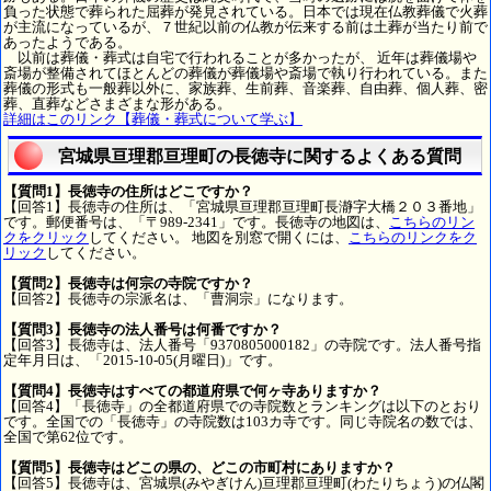
負った状態で葬られた屈葬が発見されている。日本では現在仏教葬儀で火葬
が主流になっているが、７世紀以前の仏教が伝来する前は土葬が当たり前で
あったようである。
以前は葬儀・葬式は自宅で行われることが多かったが、 近年は葬儀場や
斎場が整備されてほとんどの葬儀が葬儀場や斎場で執り行われている。また
葬儀の形式も一般葬以外に、家族葬、生前葬、音楽葬、自由葬、個人葬、密
葬、直葬などさまざまな形がある。
詳細はこのリンク【葬儀・葬式について学ぶ】
宮城県亘理郡亘理町の長徳寺に関するよくある質問
【質問1】長徳寺の住所はどこですか？
【回答1】長徳寺の住所は、「宮城県亘理郡亘理町長瀞字大橋２０３番地」
です。郵便番号は、「〒989-2341」です。長徳寺の地図は、
こちらのリン
クをクリック
してください。 地図を別窓で開くには、
こちらのリンクをク
リック
してください。
【質問2】長徳寺は何宗の寺院ですか？
【回答2】長徳寺の宗派名は、「曹洞宗」になります。
【質問3】長徳寺の法人番号は何番ですか？
【回答3】長徳寺は、法人番号「9370805000182」の寺院です。法人番号指
定年月日は、「2015-10-05(月曜日)」です。
【質問4】長徳寺はすべての都道府県で何ヶ寺ありますか？
【回答4】「長徳寺」の全都道府県での寺院数とランキングは以下のとおり
です。全国での「長徳寺」の寺院数は103カ寺です。同じ寺院名の数では、
全国で第62位です。
【質問5】長徳寺はどこの県の、どこの市町村にありますか？
【回答5】長徳寺は、宮城県(みやぎけん)亘理郡亘理町(わたりちょう)の仏閣