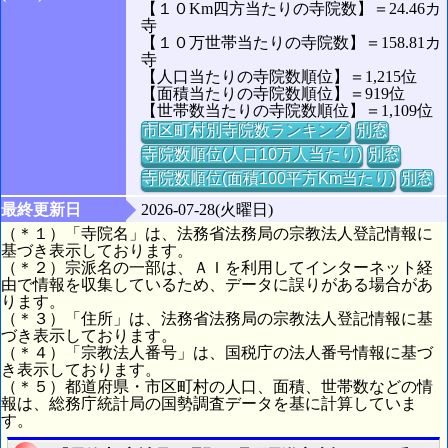
【１０Km四方当たりの寺院数】＝24.46カ
寺
【１０万世帯当たりの寺院数】＝158.81カ
寺
【人口当たりの寺院数順位】＝1,215位
【面積当たりの寺院数順位】＝919位
【世帯数当たりの寺院数順位】＝1,109位
市区町村別寺院数ランキング
別窓
寺院数順位(人口10万人当たり)
別窓
寺院数順位(面積100平方Km当たり)
別窓
最終更新日
2026-07-28(火曜日)
（＊１）「寺院名」は、法務省法務局の宗教法人登記情報に
基づき表示しております。
（＊２）宗派名の一部は、ＡＩを利用してインターネット経
由で情報を収集しているため、データに誤りがある場合があ
ります。
（＊３）「住所」は、法務省法務局の宗教法人登記情報に基
づき表示しております。
（＊４）「宗教法人番号」は、国税庁の法人番号情報に基づ
き表示しております。
（＊５）都道府県・市区町村の人口、面積、世帯数などの情
報は、総務庁統計局の国勢調査データを基に計算していま
す。