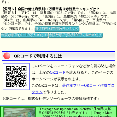
です。
【質問６】全国の都道府県別10万世帯当り寺院数ランキングは？
【回答６】「第1位」は、福井県の『603.17ヶ寺』です。「第2位」は、滋賀
県の『575.76ヶ寺』です。「第3位」は、島根県の『492.06ヶ寺』です。
「第4位」は、山梨県の『450.18ヶ寺』です。「第5位」は、富山県の
『410.05ヶ寺』です。全国の都道府県別寺院ランキングの詳細は、下記のボ
タンで確認できます。
都道府県別寺院数ランキング
寺院数順位(人口10万人当たり)
寺院数順位(面積100平方Km当たり)
QRコードで利用するには
このページをスマートフォンなどから読み込む場合
は、上記の
QRコード
を読み取ると、このページの
ホームページが表示されます。
このQRコードは、
著作権フリーQRコード作成プロ
グラム
で作りました。
（QRコードは、株式会社デンソーウェーブの登録商標です）
[This page was uploaded on 2026年07月28日(火曜
日)08時31分25秒]
『お寺メイト』 ｜ Temple Mate
｜
2006-2026
It's fun to see
the shrines and temples.