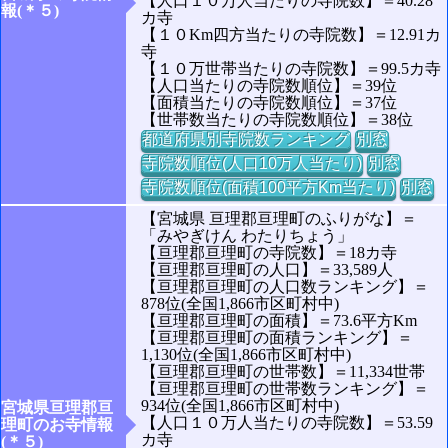
【人口１０万人当たりの寺院数】＝40.28
報(＊５)
カ寺
【１０Km四方当たりの寺院数】＝12.91カ
寺
【１０万世帯当たりの寺院数】＝99.5カ寺
【人口当たりの寺院数順位】＝39位
【面積当たりの寺院数順位】＝37位
【世帯数当たりの寺院数順位】＝38位
都道府県別寺院数ランキング
別窓
寺院数順位(人口10万人当たり)
別窓
寺院数順位(面積100平方Km当たり)
別窓
【宮城県 亘理郡亘理町のふりがな】＝
「みやぎけん わたりちょう」
【亘理郡亘理町の寺院数】＝18カ寺
【亘理郡亘理町の人口】＝33,589人
【亘理郡亘理町の人口数ランキング】＝
878位(全国1,866市区町村中)
【亘理郡亘理町の面積】＝73.6平方Km
【亘理郡亘理町の面積ランキング】＝
1,130位(全国1,866市区町村中)
【亘理郡亘理町の世帯数】＝11,334世帯
【亘理郡亘理町の世帯数ランキング】＝
934位(全国1,866市区町村中)
宮城県亘理郡亘
【人口１０万人当たりの寺院数】＝53.59
理町のお寺情報
カ寺
(＊５)