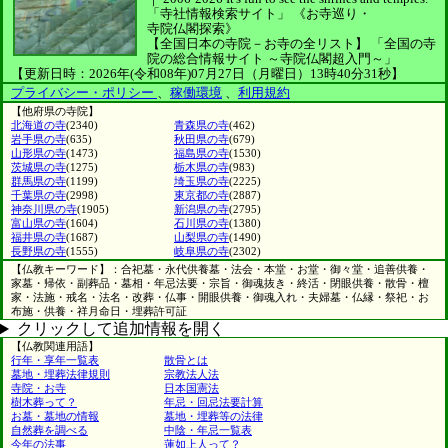
「寺社情報検索サイト」
《お寺巡り・
寺院仏閣探索》
【全国日本の寺院－お寺の全リスト】
「全国の寺
院の総合情報サイト ～寺院仏閣超入門～」
【更新日時：2026年(令和08年)07月27日（月曜日）13時40分31秒】
プライバシー・ポリシー
、
稼働環境
、
利用規約
【他府県の寺院】
北海道の寺
(2340)
青森県の寺
(462)
岩手県の寺
(635)
秋田県の寺
(679)
山形県の寺
(1473)
福島県の寺
(1530)
茨城県の寺
(1275)
栃木県の寺
(983)
群馬県の寺
(1199)
埼玉県の寺
(2225)
千葉県の寺
(2998)
東京都の寺
(2887)
神奈川県の寺
(1905)
新潟県の寺
(2795)
富山県の寺
(1604)
石川県の寺
(1380)
福井県の寺
(1687)
山梨県の寺
(1490)
長野県の寺
(1555)
岐阜県の寺
(2302)
【仏教キーワード】：合祀墓・永代供養墓・法会・本堂・お堂・御々堂・追善供養・
家墓・帰依・副葬品・墓相・年忌法要・宗旨・御魂抜き・終活・閉眼供養・散骨・檀
家・法施・戒名・法名・改葬・仏事・開眼供養・御魂入れ・夫婦墓・仏縁・祭祀・お
布施・供養・祥月命日・埋葬許可証
クリックして追加情報を開く
【仏教関連用語】
行年・享年一覧表
散骨とは
墓地・埋葬法律規則
宗教法人法
寺院・お寺
日本国憲法
樹木葬って？
年忌・回忌法要計算
お墓・墓地の情報
墓地・埋葬等の法律
自然葬を調べる
中陰・年忌一覧表
今年の法事
蓮如上人って？