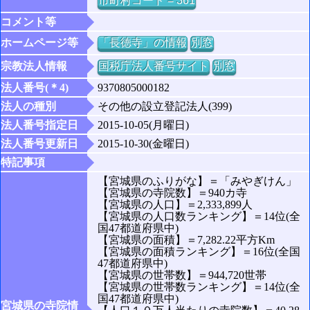
市町村コード = 361
コメント等
ホームページ等
「長徳寺」の情報
別窓
宗教法人情報
国税庁法人番号サイト
別窓
法人番号(＊4)
9370805000182
法人の種別
その他の設立登記法人(399)
法人番号指定日
2015-10-05(月曜日)
法人番号更新日
2015-10-30(金曜日)
特記事項
【宮城県のふりがな】＝「みやぎけん」
【宮城県の寺院数】＝940カ寺
【宮城県の人口】＝2,333,899人
【宮城県の人口数ランキング】＝14位(全
国47都道府県中)
【宮城県の面積】＝7,282.22平方Km
【宮城県の面積ランキング】＝16位(全国
47都道府県中)
【宮城県の世帯数】＝944,720世帯
【宮城県の世帯数ランキング】＝14位(全
国47都道府県中)
宮城県の寺院情