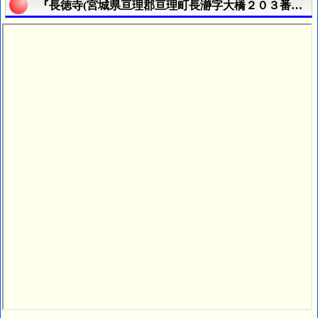
『長徳寺(宮城県亘理郡亘理町長瀞字大橋２０３番地)