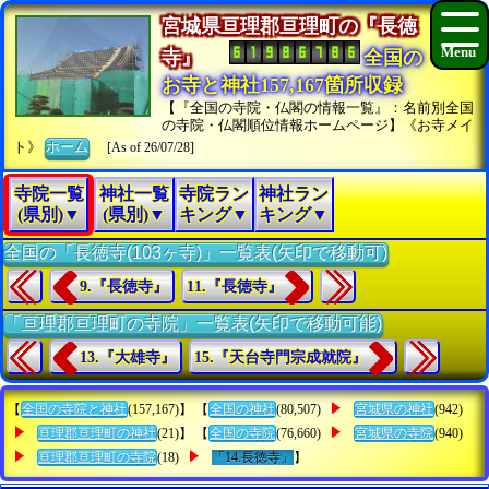
宮城県亘理郡亘理町の『長徳
寺』
全国の
お寺と神社157,167箇所収録
【『全国の寺院・仏閣の情報一覧』：名前別全国
の寺院・仏閣順位情報ホームページ】《お寺メイ
ト》
ホーム
[As of 26/07/28]
寺院一覧
神社一覧
寺院ラン
神社ラン
(県別)▼
(県別)▼
キング▼
キング▼
全国の「長徳寺(103ヶ寺)」一覧表(矢印で移動可)
9.『長徳寺』
11.『長徳寺』
「亘理郡亘理町の寺院」一覧表(矢印で移動可能)
13.『大雄寺』
15.『天台寺門宗成就院』
【
全国の寺院と神社
(157,167)】 【
全国の神社
(80,507)
宮城県の神社
(942)
亘理郡亘理町の神社
(21)】 【
全国の寺院
(76,660)
宮城県の寺院
(940)
亘理郡亘理町の寺院
(18)
「14.長徳寺」
】