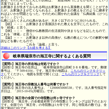
ある。そのため、ほとんどのお経は、「如是我聞（にょぜがもん）」という
言葉ではじまっている。
お釈迦さまが生きておられる時はお釈迦さまから直接教えを聞くことができ
たが、お釈迦さまが亡くなられると、お釈迦さまの教えをどのように継承す
ればよいかが問題となった。そのために開かれた会議を「仏典結集（けつじ
ゅう）」という。
仏教にはたくさんの仏典があるが、大きく以下の３つに分けられる。
【経】－－－ お釈迦さまが直接説かれた教えを文字にしたもので、これ
を「経蔵」と言う。
【律】－－－ 僧侶や仏教教団の生活規則や決まりなどを記したもので、
これを「律蔵」と言う。
【論】－－－ お釈迦さま以外の高僧が、仏教の教えについての解釈や解
説などを書いたもので、
これを「論蔵」と言う。
詳細はこのリンク【お経を考える】
岐阜県瑞浪市の旭王寺に関するよくある質問
【質問1】旭王寺の所在地は何処ですか？
【回答1】旭王寺の住所は、「岐阜県瑞浪市山田町３６６番地」です。郵便
番号は、「〒509-6104」です。旭王寺の地図は、
こちらのリンクをクリッ
ク
してください。 地図を別窓で開くには、
こちらのリンクをクリック
して
ください。
【質問2】旭王寺の宗教法人番号は何番ですか？
【回答2】旭王寺の法人番号は、「1200005008538」です。法人番号指定年
月日は、「2015-10-05(月曜日)」です。
【質問3】旭王寺の全国での寺院数は何ヶ寺ですか？
【回答3】「旭王寺」の全都道府県での寺院数とランキングは以下のとおり
です。全国での「旭王寺」の寺院数は1カ寺です。同じ寺院名の数では、全
国で第6973位です。