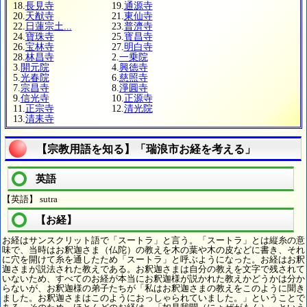
18.
長見寺
19.
通源寺
20.
天猷寺
21.
東仙寺
22.
日蓮宗土...
23.
普濟寺
24.
寶珠寺
25.
寳昌寺
26.
宝林寺
27.
明白寺
28.
林昌寺
2.
一乗院
3.
開元院
4.
興徳寺
5.
光春院
6.
慈照寺
7.
宗昌寺
8.
淨圓寺
9.
信光寺
10.
正源寺
11.
正宗寺
12.
清光院
13.
清耒寺
【宗教用語を知る】「瑞浪市お経を考える」
英語
【英語】 sutra
【お経】
お経はサンスクリット語で「スートラ」と言う。「スートラ」とは縦糸の意
味で、当時はお釈迦さま（仏陀）の教えを木の葉や木の皮などに書き、それ
に穴を開けて糸を通したため「スートラ」と呼ぶようになった。お経はお釈
迦さまが説法された教えである。お釈迦さまは自分の教えを文字で残されて
いないため、すべてのお経が本当にお釈迦様が説かれた教えかどうかは分か
らないが、お釈迦様の弟子たちが「私はお釈迦さまの教えをこのように聞き
ました。お釈迦さまはこのようにおっしゃられていました。」ということで