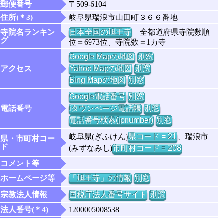
郵便番号
〒509-6104
住所(＊3)
岐阜県瑞浪市山田町３６６番地
寺院名ランキン
日本全国の旭王寺
全都道府県寺院数順
グ
位＝6973位、寺院数＝1カ寺
Google Mapの地図
別窓
アクセス
Yahoo Mapの地図
別窓
Bing Mapの地図
別窓
Google電話番号
別窓
電話番号
iタウンページ電話帳
別窓
電話番号検索(jpnumber)
別窓
岐阜県(ぎふけん)
県コード = 21
、瑞浪市
県・市町村コー
ド
(みずなみし)
市町村コード = 208
コメント等
ホームページ等
「旭王寺」の情報
別窓
宗教法人情報
国税庁法人番号サイト
別窓
法人番号(＊4)
1200005008538