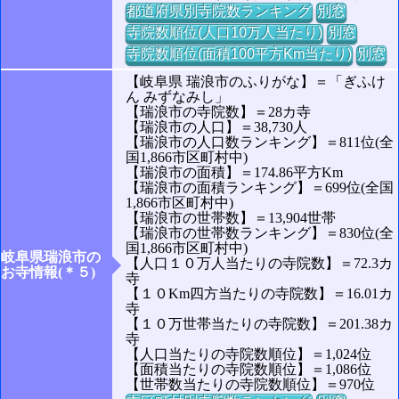
都道府県別寺院数ランキング
別窓
寺院数順位(人口10万人当たり)
別窓
寺院数順位(面積100平方Km当たり)
別窓
【岐阜県 瑞浪市のふりがな】＝「ぎふけ
ん みずなみし」
【瑞浪市の寺院数】＝28カ寺
【瑞浪市の人口】＝38,730人
【瑞浪市の人口数ランキング】＝811位(全
国1,866市区町村中)
【瑞浪市の面積】＝174.86平方Km
【瑞浪市の面積ランキング】＝699位(全国
1,866市区町村中)
【瑞浪市の世帯数】＝13,904世帯
【瑞浪市の世帯数ランキング】＝830位(全
国1,866市区町村中)
岐阜県瑞浪市の
【人口１０万人当たりの寺院数】＝72.3カ
お寺情報(＊５)
寺
【１０Km四方当たりの寺院数】＝16.01カ
寺
【１０万世帯当たりの寺院数】＝201.38カ
寺
【人口当たりの寺院数順位】＝1,024位
【面積当たりの寺院数順位】＝1,086位
【世帯数当たりの寺院数順位】＝970位