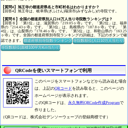
【質問4】旭王寺の都道府県名と市町村名はわかりますか？
【回答4】旭王寺は、岐阜県(ぎふけん)瑞浪市(みずなみし)の寺院です。
【質問６】全国の都道府県別人口10万人当り寺院数ランキングは？
【回答６】「第1位」は、滋賀県の『219.05ヶ寺』です。「第2位」は、福井
県の『214.43ヶ寺』です。「第3位」は、島根県の『187.8ヶ寺』です。「第
4位」は、山梨県の『178.46ヶ寺』です。「第5位」は、和歌山県の『163.25
ヶ寺』です。全国の都道府県別寺院ランキングの詳細は、下記のボタンで確
認できます。
都道府県別寺院数ランキング
寺院数順位(人口10万人当たり)
寺院数順位(面積100平方Km当たり)
QRCodeを使いスマートフォンで利用
このページをスマートフォンなどから読み込む場合
は、上記の
QRコード
を読み取ると、このページの
ホームページが表示されます。
このQRコードは、
永久無料QRCode作成Program
で
作りました。
（QRコードは、株式会社デンソーウェーブの登録商標です）