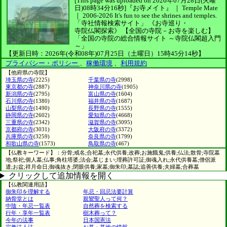
[This page was uploaded on 2026年07月28日(火曜
日)08時34分16秒]
『お寺メイト』 ｜ Temple Mate
｜
2006-2026
It's fun to see
the shrines and temples.
「寺社情報検索サイト」
《お寺巡り・
寺院仏閣探索》
【全国の寺院－お寺を楽しむ】
「全国の寺院の総合情報サイト ～寺院仏閣超入門
～」
【更新日時：2026年(令和08年)07月25日（土曜日）15時45分14秒】
プライバシー・ポリシー
、
稼働環境
、
利用規約
【他府県の寺院】
埼玉県の寺
(2225)
千葉県の寺
(2998)
東京都の寺
(2887)
神奈川県の寺
(1905)
新潟県の寺
(2795)
富山県の寺
(1604)
石川県の寺
(1380)
福井県の寺
(1687)
山梨県の寺
(1490)
長野県の寺
(1555)
静岡県の寺
(2602)
愛知県の寺
(4668)
三重県の寺
(2342)
滋賀県の寺
(3095)
京都府の寺
(3031)
大阪府の寺
(3372)
兵庫県の寺
(3259)
奈良県の寺
(1799)
和歌山県の寺
(1573)
鳥取県の寺
(467)
【仏教キーワード】：分骨;戒名;合祀墓;永代供養;改葬;お施餓鬼;供養;仏法;散骨;寺院墓
地;祭祀;個人墓;仏事;角柱塔婆;法会;墓じまい;埋葬許可証;御魂入れ;永代供養墓;僧侶派
遣;お盆;祥月命日;御魂抜き;閉眼供養;家墓;御朱印;墓誌;追善供養;夫婦墓;合葬墓
クリックして追加情報を開く
【仏教関連用語】
御朱印を理解する
年忌・回忌法要計算
納骨堂とは
親鸞聖人って何？
中陰・年忌一覧表
自然葬を検索する
行年・享年一覧表
樹木葬って？
今年の法事
日本国憲法