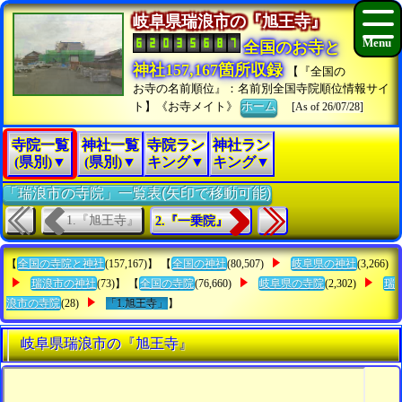
岐阜県瑞浪市の『旭王寺』
全国のお寺と
神社157,167箇所収録
【『全国の
お寺の名前順位』：名前別全国寺院順位情報サイ
ト】《お寺メイト》
ホーム
[As of 26/07/28]
寺院一覧
神社一覧
寺院ラン
神社ラン
(県別)▼
(県別)▼
キング▼
キング▼
「瑞浪市の寺院」一覧表(矢印で移動可能)
1.『旭王寺』
2.『一乗院』
【
全国の寺院と神社
(157,167)】 【
全国の神社
(80,507)
岐阜県の神社
(3,266)
瑞浪市の神社
(73)】 【
全国の寺院
(76,660)
岐阜県の寺院
(2,302)
瑞
浪市の寺院
(28)
「1.旭王寺」
】
岐阜県瑞浪市の『旭王寺』