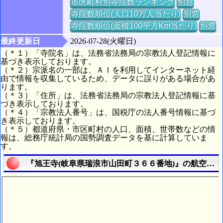
市区町村別寺院数ランキング
別窓
寺院数順位(人口10万人当たり)
別窓
寺院数順位(面積100平方Km当たり)
別窓
最終更新日
2026-07-28(火曜日)
（＊１）「寺院名」は、法務省法務局の宗教法人登記情報に
基づき表示しております。
（＊２）宗派名の一部は、ＡＩを利用してインターネット経
由で情報を収集しているため、データに誤りがある場合があ
ります。
（＊３）「住所」は、法務省法務局の宗教法人登記情報に基
づき表示しております。
（＊４）「宗教法人番号」は、国税庁の法人番号情報に基づ
き表示しております。
（＊５）都道府県・市区町村の人口、面積、世帯数などの情
報は、総務庁統計局の国勢調査データを基に計算していま
す。
『旭王寺(岐阜県瑞浪市山田町３６６番地)』の航空写真