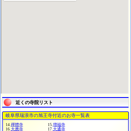
近くの寺院リスト
岐阜県瑞浪市の旭王寺付近のお寺一覧表
14.
禪體寺
15.
増福寺
16.
大應寺
17.
大通寺