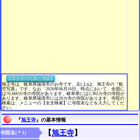
【旭王寺の写真と地図】
旭王寺は、岐阜県瑞浪市のお寺です。左(上)は、旭王寺の『航
空写真』です。なお「2026年06月16日」時点において、全国に
は76,660カ寺の寺院があります。岐阜県には2,302カ寺の寺院が
あります。岐阜県瑞浪市には28カ寺の寺院があります。寺院の
検索は、メニューの【全文検索】に寺院名などを入力してくだ
さい。
『
旭王寺
』の基本情報
【
旭王寺
】
寺院名(＊1)