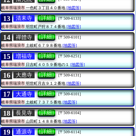
岐阜県瑞浪市
一色町３丁目４０番地
[地図等]
13
[詳細]
清耒寺
[〒509-6133]
岐阜県瑞浪市
明世町戸狩８７４番地
[地図等]
14
[詳細]
禪體寺
[〒509-6101]
岐阜県瑞浪市
土岐町６７９８番地
[地図等]
15
[詳細]
増福寺
[〒509-6251]
岐阜県瑞浪市
日吉町４０５９番地の１
[地図等]
16
[詳細]
大應寺
[〒509-6131]
岐阜県瑞浪市
明世町月吉９１２番地
[地図等]
17
[詳細]
大通寺
[〒509-6101]
岐阜県瑞浪市
土岐町７３７５番地
[地図等]
18
[詳細]
長見寺
[〒509-6104]
岐阜県瑞浪市
山田町１４８８番地
[地図等]
19
[詳細]
通源寺
[〒509-6114]