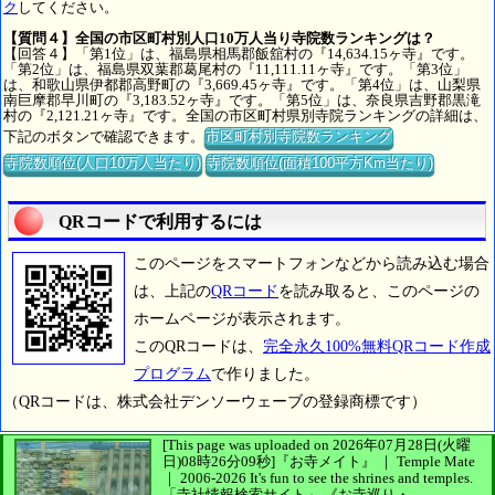
ク
してください。
【質問４】全国の市区町村別人口10万人当り寺院数ランキングは？
【回答４】「第1位」は、福島県相馬郡飯舘村の『14,634.15ヶ寺』です。
「第2位」は、福島県双葉郡葛尾村の『11,111.11ヶ寺』です。「第3位」
は、和歌山県伊都郡高野町の『3,669.45ヶ寺』です。「第4位」は、山梨県
南巨摩郡早川町の『3,183.52ヶ寺』です。「第5位」は、奈良県吉野郡黒滝
村の『2,121.21ヶ寺』です。全国の市区町村県別寺院ランキングの詳細は、
下記のボタンで確認できます。
市区町村別寺院数ランキング
寺院数順位(人口10万人当たり)
寺院数順位(面積100平方Km当たり)
QRコードで利用するには
このページをスマートフォンなどから読み込む場合
は、上記の
QRコード
を読み取ると、このページの
ホームページが表示されます。
このQRコードは、
完全永久100%無料QRコード作成
プログラム
で作りました。
（QRコードは、株式会社デンソーウェーブの登録商標です）
[This page was uploaded on 2026年07月28日(火曜
日)08時26分09秒]
『お寺メイト』 ｜ Temple Mate
｜
2006-2026
It's fun to see
the shrines and temples.
「寺社情報検索サイト」
《お寺巡り・