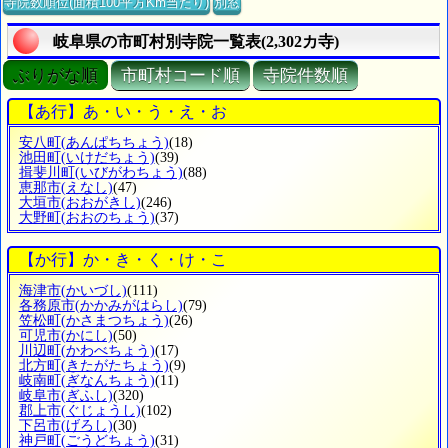
寺院数順位(面積100平方Km当たり)
別窓
岐阜県の市町村別寺院一覧表(2,302カ寺)
ぶりがな順
市町村コード順
寺院件数順
【あ行】あ・い・う・え・お
安八町
(あんぱちちょう)
(18)
池田町
(いけだちょう)
(39)
揖斐川町
(いびがわちょう)
(88)
恵那市
(えなし)
(47)
大垣市
(おおがきし)
(246)
大野町
(おおのちょう)
(37)
【か行】か・き・く・け・こ
海津市
(かいづし)
(111)
各務原市
(かかみがはらし)
(79)
笠松町
(かさまつちょう)
(26)
可児市
(かにし)
(50)
川辺町
(かわべちょう)
(17)
北方町
(きたがたちょう)
(9)
岐南町
(ぎなんちょう)
(11)
岐阜市
(ぎふし)
(320)
郡上市
(ぐじょうし)
(102)
下呂市
(げろし)
(30)
神戸町
(ごうどちょう)
(31)