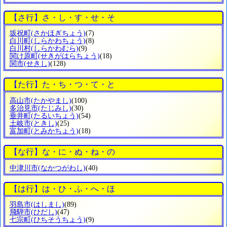
【さ行】さ・し・す・せ・そ
坂祝町
(さかほぎちょう)
(7)
白川町
(しらかわちょう)
(8)
白川村
(しらかわむら)
(9)
関け原町
(せきがはらちょう)
(18)
関市
(せきし)
(128)
【た行】た・ち・つ・て・と
高山市
(たかやまし)
(100)
多治見市
(たじみし)
(30)
垂井町
(たるいちょう)
(54)
土岐市
(ときし)
(25)
富加町
(とみかちょう)
(18)
【な行】な・に・ぬ・ね・の
中津川市
(なかつがわし)
(40)
【は行】は・ひ・ふ・へ・ほ
羽島市
(はしまし)
(89)
飛騨市
(ひだし)
(47)
七宗町
(ひちそうちょう)
(9)