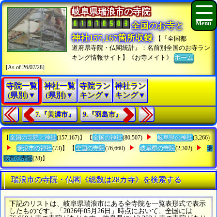
岐阜県瑞浪市の寺院
全国のお寺と
神社157,167箇所収録
【『全国都
道府県寺院・仏閣統計』：名前別全国のお寺ラン
キング情報サイト】《お寺メイト》
ホーム
[As of 26/07/28]
寺院一覧
神社一覧
寺院ラン
神社ラン
(県別)▼
(県別)▼
キング▼
キング▼
7.『美濃市』
9.『羽島市』
【
全国の寺院と神社
(157,167)】 【
全国の神社
(80,507)
岐阜県の神社
(3,266)
瑞浪市の神社
(73)】 【
全国の寺院
(76,660)
岐阜県の寺院
(2,302)
瑞
浪市の寺院
(28)】
瑞浪市の寺院・仏閣《総数は28カ寺》を検索する
下記のリストは、岐阜県瑞浪市にある全寺院を一覧表形式で表示
したものです。「2026年05月26日」時点において、全国には