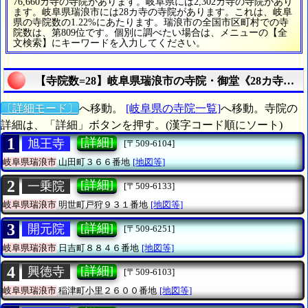
76,660カ寺の寺院があります。岐阜県には2,302カ寺の寺院があり
ます。岐阜県瑞浪市には28カ寺の寺院があります。これは、岐阜
県の寺院数の1.22%にあたります。瑞浪市の全国市区町村での寺
院数は、第809位です。個別に調べたい場合は、メニューの【全
文検索】にキーワードを入力してください。
【寺院数=28】岐阜県瑞浪市の寺院・御堂《28カ寺》
〔詳細モード〕
へ移動。
[岐阜県の寺院一覧]
へ移動。寺院の
詳細は、「詳細」ボタンを押す。(漢字コード順にソート)
1
[詳細]
旭王寺
[〒509-6104]
岐阜県瑞浪市
山田町３６６番地
[地図等]
2
[詳細]
一乗院
[〒509-6133]
岐阜県瑞浪市
明世町戸狩９３１番地
[地図等]
3
[詳細]
開元院
[〒509-6251]
岐阜県瑞浪市
日吉町８８４６番地
[地図等]
4
[詳細]
興徳寺
[〒509-6103]
岐阜県瑞浪市
稲津町小里２６００番地
[地図等]