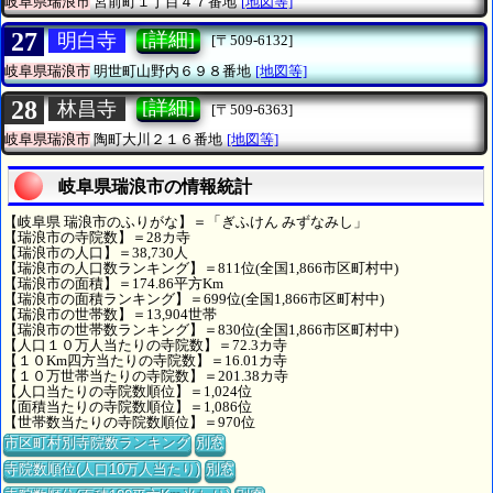
岐阜県瑞浪市
宮前町１丁目４７番地
[地図等]
27
[詳細]
明白寺
[〒509-6132]
岐阜県瑞浪市
明世町山野内６９８番地
[地図等]
28
[詳細]
林昌寺
[〒509-6363]
岐阜県瑞浪市
陶町大川２１６番地
[地図等]
岐阜県瑞浪市の情報統計
【岐阜県 瑞浪市のふりがな】＝「ぎふけん みずなみし」
【瑞浪市の寺院数】＝28カ寺
【瑞浪市の人口】＝38,730人
【瑞浪市の人口数ランキング】＝811位(全国1,866市区町村中)
【瑞浪市の面積】＝174.86平方Km
【瑞浪市の面積ランキング】＝699位(全国1,866市区町村中)
【瑞浪市の世帯数】＝13,904世帯
【瑞浪市の世帯数ランキング】＝830位(全国1,866市区町村中)
【人口１０万人当たりの寺院数】＝72.3カ寺
【１０Km四方当たりの寺院数】＝16.01カ寺
【１０万世帯当たりの寺院数】＝201.38カ寺
【人口当たりの寺院数順位】＝1,024位
【面積当たりの寺院数順位】＝1,086位
【世帯数当たりの寺院数順位】＝970位
市区町村別寺院数ランキング
別窓
寺院数順位(人口10万人当たり)
別窓