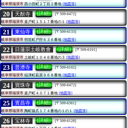
岐阜県瑞浪市
西小田町２丁目２番地
[地図等]
20
[詳細]
天猷寺
[〒509-6472]
岐阜県瑞浪市
釜戸町１５１７番地の１
[地図等]
21
[詳細]
東仙寺
[〒509-6133]
岐阜県瑞浪市
明世町戸狩６３６番地
[地図等]
22
[詳細]
日蓮宗土岐教會
[〒509-6101]
岐阜県瑞浪市
土岐町１０４６番地の３
[地図等]
23
[詳細]
普濟寺
[〒509-6102]
岐阜県瑞浪市
稲津町萩原９６８番地
[地図等]
24
[詳細]
寶珠寺
[〒509-6472]
岐阜県瑞浪市
釜戸町４０７１番地
[地図等]
25
[詳細]
寳昌寺
[〒509-6361]
岐阜県瑞浪市
陶町猿爪１７４番地の１の１
[地図等]
26
[詳細]
宝林寺
[〒509-6128]