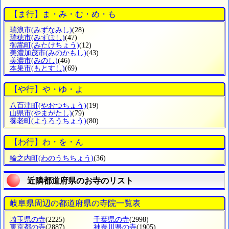
【ま行】ま・み・む・め・も
瑞浪市
(みずなみし)
(28)
瑞穂市
(みずほし)
(47)
御嵩町
(みたけちょう)
(12)
美濃加茂市
(みのかもし)
(43)
美濃市
(みのし)
(46)
本巣市
(もとすし)
(69)
【や行】や・ゆ・よ
八百津町
(やおつちょう)
(19)
山県市
(やまがたし)
(79)
養老町
(ようろうちょう)
(80)
【わ行】わ・を・ん
輪之内町
(わのうちちょう)
(36)
近隣都道府県のお寺のリスト
岐阜県周辺の都道府県の寺院一覧表
埼玉県の寺
(2225)
千葉県の寺
(2998)
東京都の寺
(2887)
神奈川県の寺
(1905)