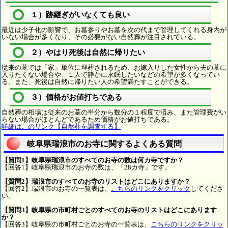
１）跡継ぎがいなくても良い
最近は少子化の影響で、お墓参りやお墓を次の代まで管理してくれる身内が
いない場合が多くなり、その必要がない自然葬が注目されている。
２）やはり死後は自然に帰りたい
従来の墓では「家」単位に埋葬されるため、お嫁入りした女性から夫の墓に
入りたくない場合や、１人で静かに永眠したいなどの希望が多くなってい
る。また、死後は自然に帰りたい人の希望満たすことができる。
３）価格がお値打ちである
自然葬の相場は従来のお墓の半分から数分の１程度で済み、また管理費がい
らない場合がほとんどであるため価格がお値打ちである。
詳細はこのリンク【自然葬を調査する】
岐阜県瑞浪市のお寺に関するよくある質問
【質問1】岐阜県瑞浪市のすべてのお寺の数は何カ寺ですか？
【回答1】岐阜県瑞浪市のお寺の数は、「28カ寺」です。
【質問2】瑞浪市のすべてのお寺のリストはどこにありますか？
【回答2】瑞浪市のお寺の一覧表は、
こちらのリンクをクリック
してくださ
い。
【質問3】岐阜県の市町村ごとのすべてのお寺のリストはどこにあります
か？
【回答3】岐阜県の市町村ごとのお寺の一覧表は、
こちらのリンクをクリッ