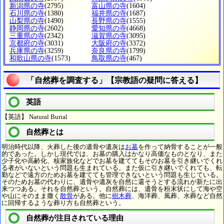
新潟県の寺
(2795)
富山県の寺
(1604)
石川県の寺
(1380)
福井県の寺
(1687)
山梨県の寺
(1490)
長野県の寺
(1555)
静岡県の寺
(2602)
愛知県の寺
(4668)
三重県の寺
(2342)
滋賀県の寺
(3095)
京都府の寺
(3031)
大阪府の寺
(3372)
兵庫県の寺
(3259)
奈良県の寺
(1799)
和歌山県の寺
(1573)
鳥取県の寺
(467)
「自然葬を調査する」【宗教語の疑問に答える】
英語
【英語】 Natural Burial
自然葬とは
明治時代以降、火葬した後の遺骨や遺灰は
お墓
を作って納骨することが一般
的であった。しかし現代では、お墓の購入はかなり高価なものとなり、また
少子化や高齢化、核家族化などでお墓を建ててもそのお墓を引き継いでくれ
る者がいないという問題も生まれている。また仮に引き継いでくれても、転
勤などで遠方のためお墓を建てても管理できないという問題も生じている。
そのためお墓の代わりに、遺骨や遺灰を自然に還そうとする流れが新たに出
来つつある。それを自然葬という。自然葬には、遺骨を粉末状にして海や空
や山にそのまま撒く
散骨
がある。他に
樹木葬
、海洋葬、風葬、水葬など自然
に回帰するような葬り方も自然葬という。
自然葬が注目されている理由