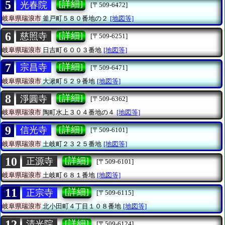
5
[詳細]
光春院
[〒509-6472]
岐阜県瑞浪市
釜戸町５８０番地の２
[地図等]
6
[詳細]
慈照寺
[〒509-6251]
岐阜県瑞浪市
日吉町６００３番地
[地図等]
7
[詳細]
宗昌寺
[〒509-6471]
岐阜県瑞浪市
大湫町５２９番地
[地図等]
8
[詳細]
淨圓寺
[〒509-6362]
岐阜県瑞浪市
陶町水上３０４番地の４
[地図等]
9
[詳細]
信光寺
[〒509-6101]
岐阜県瑞浪市
土岐町２３２５番地
[地図等]
10
[詳細]
正源寺
[〒509-6101]
岐阜県瑞浪市
土岐町６８１番地
[地図等]
11
[詳細]
正宗寺
[〒509-6115]
岐阜県瑞浪市
北小田町４丁目１０８番地
[地図等]
12
[詳細]
清光院
[〒509-6124]