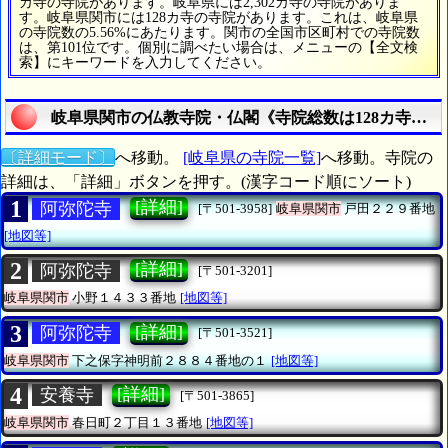
カ寺の寺院があります。岐阜県には2,302カ寺の寺院がありま
す。岐阜県関市には128カ寺の寺院があります。これは、岐阜県
の寺院数の5.56%にあたります。関市の全国市区町村での寺院数
は、第101位です。個別に調べたい場合は、メニューの【全文検
索】にキーワードを入力してください。
岐阜県関市の仏教寺院・仏閣《寺院総数は128カ寺》を
〔詳細モード〕
へ移動。
[岐阜県の寺院一覧]
へ移動。寺院の
詳細は、「詳細」ボタンを押す。(漢字コード順にソート)
1
[詳細]
阿弥陀寺
[〒501-3958]
岐阜県関市
戸田２２９番地
[地図等]
2
[詳細]
阿弥陀寺
[〒501-3201]
岐阜県関市
小野１４３３番地
[地図等]
3
[詳細]
阿弥陀寺
[〒501-3521]
岐阜県関市
下之保字神明前２８８４番地の１
[地図等]
4
[詳細]
安養寺
[〒501-3865]
岐阜県関市
春日町２丁目１３番地
[地図等]