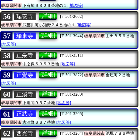
岐阜県関市
下有知６３２９番地の１
[地図等]
56
[詳細]
瑞安寺
[〒501-2602]
岐阜県関市
武芸川町小知野２４番地の１
[地図等]
57
[詳細]
瑞東寺
[〒501-3944]
岐阜県関市
山田８５６番地
[地図等]
58
[詳細]
正栄寺
[〒501-3511]
岐阜県関市
中之保５３５３番地
[地図等]
59
[詳細]
正覺寺
[〒501-3872]
岐阜県関市
金屋町２番地
[地図等]
60
[詳細]
正溪寺
[〒501-3200]
岐阜県関市
下迫間９３７番地
[地図等]
61
[詳細]
正武寺
[〒501-3205]
岐阜県関市
志津野６６７番地
[地図等]
62
[詳細]
西光寺
[〒501-3264]
岐阜県関市
池尻７８６番地