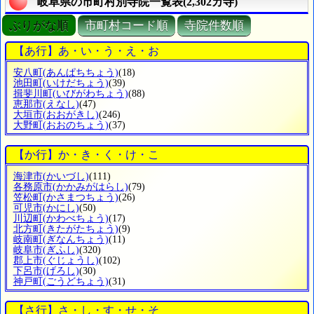
岐阜県の市町村別寺院一覧表(2,302カ寺)
ぶりがな順
市町村コード順
寺院件数順
【あ行】あ・い・う・え・お
安八町
(あんぱちちょう)
(18)
池田町
(いけだちょう)
(39)
揖斐川町
(いびがわちょう)
(88)
恵那市
(えなし)
(47)
大垣市
(おおがきし)
(246)
大野町
(おおのちょう)
(37)
【か行】か・き・く・け・こ
海津市
(かいづし)
(111)
各務原市
(かかみがはらし)
(79)
笠松町
(かさまつちょう)
(26)
可児市
(かにし)
(50)
川辺町
(かわべちょう)
(17)
北方町
(きたがたちょう)
(9)
岐南町
(ぎなんちょう)
(11)
岐阜市
(ぎふし)
(320)
郡上市
(ぐじょうし)
(102)
下呂市
(げろし)
(30)
神戸町
(ごうどちょう)
(31)
【さ行】さ・し・す・せ・そ