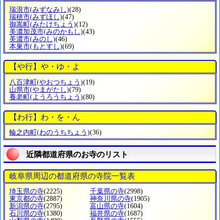
瑞浪市
(みずなみし)
(28)
瑞穂市
(みずほし)
(47)
御嵩町
(みたけちょう)
(12)
美濃加茂市
(みのかもし)
(43)
美濃市
(みのし)
(46)
本巣市
(もとすし)
(69)
【や行】や・ゆ・よ
八百津町
(やおつちょう)
(19)
山県市
(やまがたし)
(79)
養老町
(ようろうちょう)
(80)
【わ行】わ・を・ん
輪之内町
(わのうちちょう)
(36)
近隣都道府県のお寺のリスト
岐阜県周辺の都道府県の寺院一覧表
埼玉県の寺
(2225)
千葉県の寺
(2998)
東京都の寺
(2887)
神奈川県の寺
(1905)
新潟県の寺
(2795)
富山県の寺
(1604)
石川県の寺
(1380)
福井県の寺
(1687)