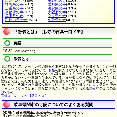
山梨県の寺
(1490)
長野県の寺
(1555)
静岡県の寺
(2602)
愛知県の寺
(4668)
三重県の寺
(2342)
滋賀県の寺
(3095)
京都府の寺
(3031)
大阪府の寺
(3372)
兵庫県の寺
(3259)
奈良県の寺
(1799)
和歌山県の寺
(1573)
鳥取県の寺
(467)
「散骨とは」【お寺の言葉一口メモ】
英語
【英語】 Ash scattering
散骨とは
明治時代以降、火葬した後の遺骨や遺灰はお墓を作って納骨することが一般
的であった。しかし現代では、
お墓
の購入はかなり高価なものとなり、また
少子化や高齢化、核家族化などでお墓を建ててもそのお墓を引き継いでくれ
る者がいないという問題も生まれている。また仮に引き継いでくれても、転
勤などで遠方のためお墓を建てても管理できないという問題も生じている。
そのため、火葬された遺骨を細かく砕いて山や海や川などにまく散骨が行わ
れるようになっている。自然に還ることを願って行われる
自然葬
の１つの形
態である。
詳細はこのリンク【散骨とは】
岐阜県関市の寺院についてのよくある質問
【質問1】岐阜県関市の仏教寺院の数は何カ寺ですか？
【回答1】岐阜県関市の寺院数は、「128カ寺」です。