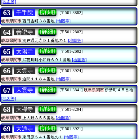
[地図等]
63
[詳細]
千手院
[〒501-3882]
岐阜県関市
西日吉町３８番地
[地図等]
64
[詳細]
善證寺
[〒501-2802]
岐阜県関市
洞戸通元寺９１番地の１
[地図等]
65
[詳細]
太陽寺
[〒501-2602]
岐阜県関市
武芸川町小知野６９１番地
[地図等]
66
[詳細]
大雲寺
[〒501-3924]
岐阜県関市
迫間１１８４番地
[地図等]
67
[詳細]
大雲寺
[〒501-3841]
岐阜県関市
伊勢町４５番地
[地図等]
68
[詳細]
大禪寺
[〒501-3204]
岐阜県関市
上大野３５５番地
[地図等]
69
[詳細]
大通寺
[〒501-3921]
岐阜県関市
東田原５４１番地の１
[地図等]