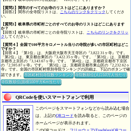
【質問2】関市のすべてのお寺のリストはどこにありますか？
【回答2】関市の全寺院リストは、
こちらのリンクをクリック
してくださ
い。
【質問3】岐阜県の市町村ごとのすべてのお寺のリストはどこにあります
か？
【回答3】岐阜県の市町村ごとの全寺院リストは、
こちらのリンクをクリッ
ク
してください。
【質問４】全国で100平方キロメートル当りの寺院が多いの市区町村はどこ
ですか？
【回答４】「第1位」は、大阪府大阪市天王寺区の『3,822.31ヶ寺』です。
「第2位」は、東京都台東区の『3,422.35ヶ寺』です。「第3位」は、京都府
京都市上京区の『3,143.67ヶ寺』です。「第4位」は、京都府京都市下京区
の『2,595.87ヶ寺』です。「第5位」は、京都府京都市東山区の『2,232.62ヶ
寺』です。全国の市区町村県別寺院ランキングの詳細は、下記のボタンで確
認できます。
市区町村別寺院数ランキング
寺院数順位(人口10万人当たり)
寺院数順位(面積100平方Km当たり)
QRCodeを使いスマートフォンで利用
このページをスマートフォンなどから読み込む場合
は、上記の
QRコード
を読み取ると、このページの
ホームページが表示されます。
このQRコードは、
フリーウェア(FreeWare)QRコー