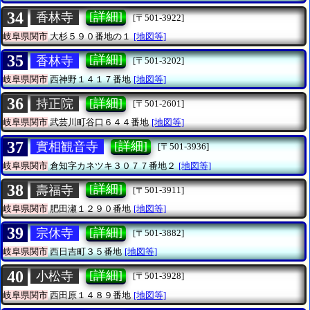
34
[詳細]
香林寺
[〒501-3922]
岐阜県関市
大杉５９０番地の１
[地図等]
35
[詳細]
香林寺
[〒501-3202]
岐阜県関市
西神野１４１７番地
[地図等]
36
[詳細]
持正院
[〒501-2601]
岐阜県関市
武芸川町谷口６４４番地
[地図等]
37
[詳細]
實相観音寺
[〒501-3936]
岐阜県関市
倉知字カネツキ３０７７番地２
[地図等]
38
[詳細]
壽福寺
[〒501-3911]
岐阜県関市
肥田瀬１２９０番地
[地図等]
39
[詳細]
宗休寺
[〒501-3882]
岐阜県関市
西日吉町３５番地
[地図等]
40
[詳細]
小松寺
[〒501-3928]
岐阜県関市
西田原１４８９番地
[地図等]