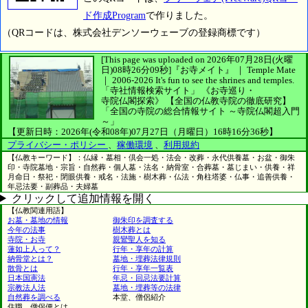
ド作成Program
で作りました。
（QRコードは、株式会社デンソーウェーブの登録商標です）
[This page was uploaded on 2026年07月28日(火曜
日)08時26分09秒]
『お寺メイト』 ｜ Temple Mate
｜
2006-2026
It's fun to see
the shrines and temples.
「寺社情報検索サイト」
《お寺巡り・
寺院仏閣探索》
【全国の仏教寺院の徹底研究】
「全国の寺院の総合情報サイト ～寺院仏閣超入門
～」
【更新日時：2026年(令和08年)07月27日（月曜日）16時16分36秒】
プライバシー・ポリシー
、
稼働環境
、
利用規約
【仏教キーワード】：仏縁・墓相・倶会一処・法会・改葬・永代供養墓・お盆・御朱
印・寺院墓地・宗旨・自然葬・個人墓・法名・納骨室・合葬墓・墓じまい・供養・祥
月命日・祭祀・閉眼供養・戒名・法施・樹木葬・仏法・角柱塔婆・仏事・追善供養・
年忌法要・副葬品・夫婦墓
クリックして追加情報を開く
【仏教関連用語】
お墓・墓地の情報
御朱印を調査する
今年の法事
樹木葬とは
寺院・お寺
親鸞聖人を知る
蓮如上人って？
行年・享年の計算
納骨堂とは？
墓地・埋葬法律規則
散骨とは
行年・享年一覧表
日本国憲法
年忌・回忌法要計算
宗教法人法
墓地・埋葬等の法律
自然葬を調べる
本堂、僧侶紹介
住職、僧侶便とは