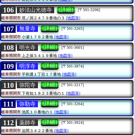
106
[詳細]
妙法山光徳寺
[〒501-3206]
岐阜県関市
塔ノ洞２４７９番地の３
[地図等]
107
[詳細]
無量寺
[〒501-3265]
岐阜県関市
小瀬１７６２番地
[地図等]
108
[詳細]
明光寺
[〒501-3601]
岐阜県関市
上之保５４１９番地
[地図等]
109
[詳細]
明淳寺
[〒501-3874]
岐阜県関市
平和通１丁目１７番地
[地図等]
110
[詳細]
弥陀寺
[〒501-3217]
岐阜県関市
下有知１８２３番地の１
[地図等]
111
[詳細]
弥勒寺
[〒501-3264]
岐阜県関市
池尻１０番地の１
[地図等]
112
[詳細]
薬師寺
[〒501-3924]
岐阜県関市
迫間３４２２番地
[地図等]