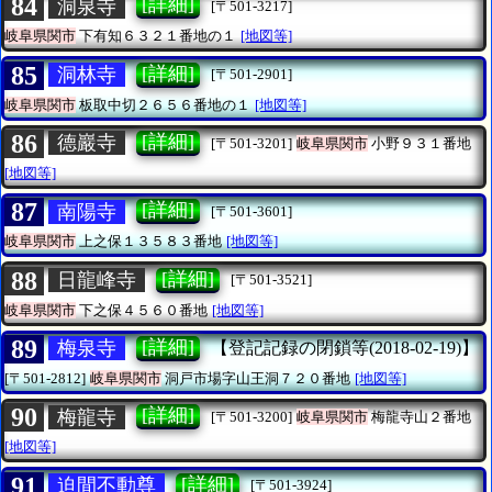
84
[詳細]
洞泉寺
[〒501-3217]
岐阜県関市
下有知６３２１番地の１
[地図等]
85
[詳細]
洞林寺
[〒501-2901]
岐阜県関市
板取中切２６５６番地の１
[地図等]
86
[詳細]
德巖寺
[〒501-3201]
岐阜県関市
小野９３１番地
[地図等]
87
[詳細]
南陽寺
[〒501-3601]
岐阜県関市
上之保１３５８３番地
[地図等]
88
[詳細]
日龍峰寺
[〒501-3521]
岐阜県関市
下之保４５６０番地
[地図等]
89
[詳細]
梅泉寺
【登記記録の閉鎖等(2018-02-19)】
[〒501-2812]
岐阜県関市
洞戸市場字山王洞７２０番地
[地図等]
90
[詳細]
梅龍寺
[〒501-3200]
岐阜県関市
梅龍寺山２番地
[地図等]
91
[詳細]
迫間不動尊
[〒501-3924]