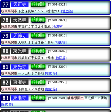
77
[詳細]
天正寺
[〒501-3521]
岐阜県関市
下之保長塚１５２０番地の１
[地図等]
78
[詳細]
天然寺
[〒501-3821]
岐阜県関市
平賀町２丁目２６番地
[地図等]
79
[詳細]
天徳寺
[〒501-3915]
岐阜県関市
天徳町１丁目３番４８号
[地図等]
80
[詳細]
東光寺
[〒501-2607]
岐阜県関市
武芸川町宇多院１９番地
[地図等]
81
[詳細]
東光寺
[〒501-3200]
岐阜県関市
一ッ山町３７番地
[地図等]
82
[詳細]
東漸寺
[〒501-3955]
岐阜県関市
下白金７２６番地
[地図等]
83
[詳細]
東漸寺
[〒501-3501]
岐阜県関市
富之保１２番地
[地図等]