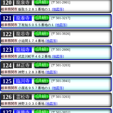
120
[詳細]
龍泉寺
[〒501-2901]
岐阜県関市
板取５２８１番地の１
[地図等]
121
[詳細]
龍泰寺
[〒501-3217]
岐阜県関市
下有知５０５５番地の１
[地図等]
122
[詳細]
龍谷寺
[〒501-3926]
岐阜県関市
小迫間１７４番地
[地図等]
123
[詳細]
龍福寺
[〒501-2606]
岐阜県関市
武芸川町平４６２番地
[地図等]
124
[詳細]
林正寺
[〒501-3203]
岐阜県関市
神野１２８３番地
[地図等]
125
[詳細]
臨川寺
[〒501-3941]
岐阜県関市
小屋名９５７番地の１
[地図等]
126
[詳細]
霊松寺
[〒501-3203]
岐阜県関市
神野３０３０番地
[地図等]
127
[詳細]
蓮華寺
[〒501-3951]