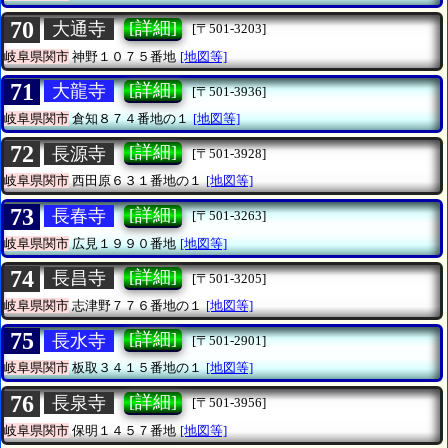
70
[詳細]
大通寺
[〒501-3203]
岐阜県関市
神野１０７５番地
[地図等]
71
[詳細]
大龍寺
[〒501-3936]
岐阜県関市
倉知８７４番地の１
[地図等]
72
[詳細]
長源寺
[〒501-3928]
岐阜県関市
西田原６３１番地の１
[地図等]
73
[詳細]
長春寺
[〒501-3263]
岐阜県関市
広見１９９０番地
[地図等]
74
[詳細]
長昌寺
[〒501-3205]
岐阜県関市
志津野７７６番地の１
[地図等]
75
[詳細]
長水寺
[〒501-2901]
岐阜県関市
板取３４１５番地の１
[地図等]
76
[詳細]
長泉寺
[〒501-3956]
岐阜県関市
保明１４５７番地
[地図等]