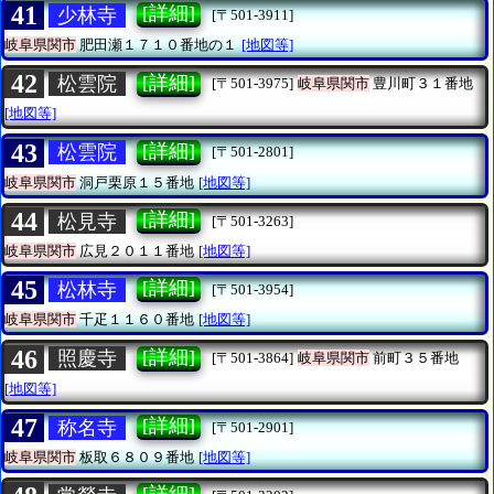
41
[詳細]
少林寺
[〒501-3911]
岐阜県関市
肥田瀬１７１０番地の１
[地図等]
42
[詳細]
松雲院
[〒501-3975]
岐阜県関市
豊川町３１番地
[地図等]
43
[詳細]
松雲院
[〒501-2801]
岐阜県関市
洞戸栗原１５番地
[地図等]
44
[詳細]
松見寺
[〒501-3263]
岐阜県関市
広見２０１１番地
[地図等]
45
[詳細]
松林寺
[〒501-3954]
岐阜県関市
千疋１１６０番地
[地図等]
46
[詳細]
照慶寺
[〒501-3864]
岐阜県関市
前町３５番地
[地図等]
47
[詳細]
称名寺
[〒501-2901]
岐阜県関市
板取６８０９番地
[地図等]