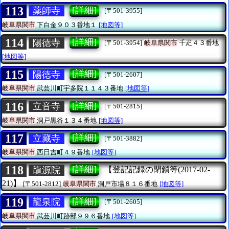
113
[詳細]
薬師寺
[〒501-3955]
岐阜県関市
下白金９０３番地１
[地図等]
114
[詳細]
陽徳寺
[〒501-3954]
岐阜県関市
千疋４３番地
[地図等]
115
[詳細]
陽徳寺
[〒501-2607]
岐阜県関市
武芸川町宇多院１１４３番地
[地図等]
116
[詳細]
立音寺
[〒501-2815]
岐阜県関市
洞戸黒谷１３４番地
[地図等]
117
[詳細]
立藏寺
[〒501-3882]
岐阜県関市
西日吉町４９番地
[地図等]
118
[詳細]
龍源院
【登記記録の閉鎖等(2017-02-
21)】
[〒501-2812]
岐阜県関市
洞戸市場８１６番地
[地図等]
119
[詳細]
龍泉院
[〒501-2605]
岐阜県関市
武芸川町跡部９９６番地
[地図等]