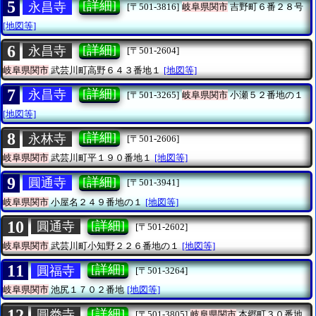
5
[詳細]
永昌寺
[〒501-3816]
岐阜県関市
吉野町６番２８号
[地図等]
6
[詳細]
永昌寺
[〒501-2604]
岐阜県関市
武芸川町高野６４３番地１
[地図等]
7
[詳細]
永昌寺
[〒501-3265]
岐阜県関市
小瀬５２番地の１
[地図等]
8
[詳細]
永林寺
[〒501-2606]
岐阜県関市
武芸川町平１９０番地１
[地図等]
9
[詳細]
圓通寺
[〒501-3941]
岐阜県関市
小屋名２４９番地の１
[地図等]
10
[詳細]
圓通寺
[〒501-2602]
岐阜県関市
武芸川町小知野２２６番地の１
[地図等]
11
[詳細]
圓福寺
[〒501-3264]
岐阜県関市
池尻１７０２番地
[地図等]
12
[詳細]
圓𣳾寺
[〒501-3805]
岐阜県関市
本郷町３０番地