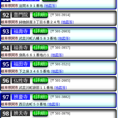
岐阜県関市
迫間８９１番地
[地図等]
92
[詳細]
普門院
[〒501-3914]
岐阜県関市
鋳物師屋３丁目６番２４号
[地図等]
93
[詳細]
福壽寺
[〒501-2603]
岐阜県関市
武芸川町八幡５８３番地
[地図等]
94
[詳細]
福善寺
[〒501-3957]
岐阜県関市
側島６６１番地の１
[地図等]
95
[詳細]
福田寺
[〒501-3521]
岐阜県関市
下之保３４６５番地
[地図等]
96
[詳細]
仏性寺
[〒501-2605]
岐阜県関市
武芸川町跡部１１番地
[地図等]
97
[詳細]
辨慶寺
[〒501-3882]
岐阜県関市
西日吉町５０番地
[地図等]
98
[詳細]
辨天寺
[〒501-3979]