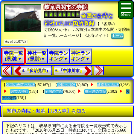
岐阜県関市の寺院
全国のお寺と
神社157,167箇所収録
【『各県の
寺院がわかる』：名前別日本国中の仏閣・寺院統
計一覧ホームページ】《お寺メイト》
ホーム
[As of 26/07/28]
寺院一覧
神社一覧
寺院ラン
神社ラン
(県別)▼
(県別)▼
キング▼
キング▼
4.『多治見市』
6.『中津川市』
【
全国の寺院と神社
(157,167)】 【
全国の神社
(80,507)
岐阜県の神社
(3,266)
関市の神社
(179)】 【
全国の寺院
(76,660)
岐阜県の寺院
(2,302)
関
市の寺院
(128)】
関市の寺院・伽藍【128カ寺】を知る
下記のリストは、岐阜県関市にある全寺院を一覧表形式で表示し
たものです。「2026年06月25日」時点において、全国には76,660