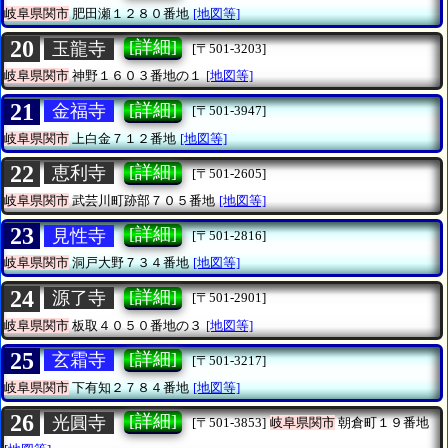
岐阜県関市
肥田瀬１２８０番地
[地図等]
20
[詳細]
玉龍寺
[〒501-3203]
岐阜県関市
神野１６０３番地の１
[地図等]
21
[詳細]
金福寺
[〒501-3947]
岐阜県関市
上白金７１２番地
[地図等]
22
[詳細]
恵利寺
[〒501-2605]
岐阜県関市
武芸川町跡部７０５番地
[地図等]
23
[詳細]
見性寺
[〒501-2816]
岐阜県関市
洞戸大野７３４番地
[地図等]
24
[詳細]
源了寺
[〒501-2901]
岐阜県関市
板取４０５０番地の３
[地図等]
25
[詳細]
玄霜寺
[〒501-3217]
岐阜県関市
下有知２７８４番地
[地図等]
26
[詳細]
光圓寺
[〒501-3853]
岐阜県関市
朝倉町１９番地