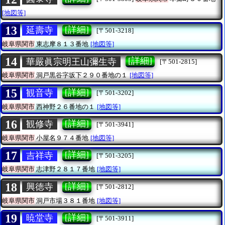
[地図等]
13
[詳細]
延壽寺
[〒501-3218]
岐阜県関市
東志摩８１３番地
[地図等]
14
[詳細]
華嚴眞宗明王山彌生寺
[〒501-2815]
岐阜県関市
洞戸黒谷字坂下２９０番地の１
[地図等]
15
[詳細]
観音寺
[〒501-3202]
岐阜県関市
西神野２６番地の１
[地図等]
16
[詳細]
観修寺
[〒501-3941]
岐阜県関市
小屋名９７４番地
[地図等]
17
[詳細]
吉祥寺
[〒501-3205]
岐阜県関市
志津野２８１７番地
[地図等]
18
[詳細]
興徳寺
[〒501-2812]
岐阜県関市
洞戸市場３８１番地
[地図等]
19
[詳細]
暁堂寺
[〒501-3911]