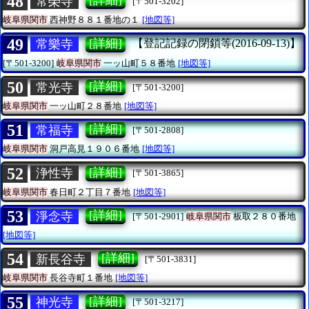
48
[詳細]
常榮寺
[〒501-3202]
岐阜県関市
西神野８８１番地の１
[地図等]
49
[詳細]
常樂寺
【登記記録の閉鎖等(2016-09-13)】
[〒501-3200]
岐阜県関市
一ッ山町５８番地
[地図等]
50
[詳細]
常光寺
[〒501-3200]
岐阜県関市
一ッ山町２８番地
[地図等]
51
[詳細]
常福寺
[〒501-2808]
岐阜県関市
洞戸高見１９０６番地
[地図等]
52
[詳細]
浄性寺
[〒501-3865]
岐阜県関市
春日町２丁目７番地
[地図等]
53
[詳細]
淨念寺
[〒501-2901]
岐阜県関市
板取２８０番地
[地図等]
54
[詳細]
新長谷寺
[〒501-3831]
岐阜県関市
長谷寺町１番地
[地図等]
55
[詳細]
神光寺
[〒501-3217]