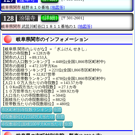
岐阜県関市
植野８１０番地
[地図等]
128
[詳細]
汾陽寺
[〒501-2601]
岐阜県関市
武芸川町谷口１８１１番地の１
[地図等]
岐阜県関市のインフォメーション
【岐阜県 関市のふりがな】＝「ぎふけん せきし」
【関市の寺院数】＝128カ寺
【関市の人口】＝89,153人
【関市の人口数ランキング】＝448位(全国1,866市区町村中)
【関市の面積】＝472.33平方Km
【関市の面積ランキング】＝221位(全国1,866市区町村中)
【関市の世帯数】＝32,827世帯
【関市の世帯数ランキング】＝478位(全国1,866市区町村中)
【人口１０万人当たりの寺院数】＝143.57カ寺
【１０Km四方当たりの寺院数】＝27.1カ寺
【１０万世帯当たりの寺院数】＝389.92カ寺
【人口当たりの寺院数順位】＝504位
【面積当たりの寺院数順位】＝882位
【世帯数当たりの寺院数順位】＝480位
市区町村別寺院数ランキング
別窓
寺院数順位(人口10万人当たり)
別窓
寺院数順位(面積100平方Km当たり)
別窓