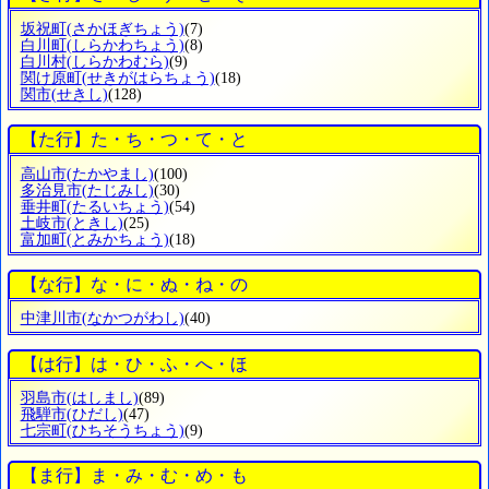
坂祝町
(さかほぎちょう)
(7)
白川町
(しらかわちょう)
(8)
白川村
(しらかわむら)
(9)
関け原町
(せきがはらちょう)
(18)
関市
(せきし)
(128)
【た行】た・ち・つ・て・と
高山市
(たかやまし)
(100)
多治見市
(たじみし)
(30)
垂井町
(たるいちょう)
(54)
土岐市
(ときし)
(25)
富加町
(とみかちょう)
(18)
【な行】な・に・ぬ・ね・の
中津川市
(なかつがわし)
(40)
【は行】は・ひ・ふ・へ・ほ
羽島市
(はしまし)
(89)
飛騨市
(ひだし)
(47)
七宗町
(ひちそうちょう)
(9)
【ま行】ま・み・む・め・も