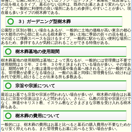
整備し、公園に樹木だけでなく山ツツジ・山ドウダン・紫陽花・花菖蒲など
の花を植えるタイプ。墓石がない以外は、既存のお墓とあまり変わらないタ
イプで、一般的に利便性の良い場所にあるため参拝しやすいことが多い。現
在最も多いタイプの樹木葬である。
３）ガーデニング型樹木葬
公園型と区別が難しい場合もあるが、一般的に土地の価格が高い東京の都心
や大都市の中心部に見られる樹木葬で、狭い土地に季節の折々の花を植え、
その近くに埋葬スペースを設けるタイプ。一般的に駅から近い便利な場所に
あるため、参拝する人が気軽に訪れることができる特徴がある。
樹木葬墓地の使用期間
樹木葬墓地の使用期間は墓地によって異なるが、一般的には管理費は不要で
使用期間は１０年、２０年、３０年と決まられている場合が多い。その場合
は、期間が終了した後は遺骨が合同墓や集合墓へ移されることが一般的であ
る。管理費が必要となる場合は、一般のお墓と同様に管理費を払い続ければ
永代で使用し続けることが出来る所も多数ある。
宗旨や宗派について
最近はお墓でも宗旨や宗派が問われない場合が多いが、樹木葬の場合はお墓
以上に宗旨や宗派はほとんど問われない。さらに、仏教の宗旨や宗派だけで
なく、神道やキリスト教、イスラム教などさまざまな宗教を受け入れる樹木
葬もある。
樹木葬の費用について
一般的には、樹木葬の費用はお墓と比べると墓石の購入費用が不要なためか
なり安く抑えられる。また管理費もお墓に比べると安い場合が多い。