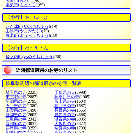
美濃市
(みのし)
(46)
本巣市
(もとすし)
(69)
【や行】や・ゆ・よ
八百津町
(やおつちょう)
(19)
山県市
(やまがたし)
(79)
養老町
(ようろうちょう)
(80)
【わ行】わ・を・ん
輪之内町
(わのうちちょう)
(36)
近隣都道府県のお寺のリスト
岐阜県周辺の都道府県の寺院一覧表
埼玉県の寺
(2225)
千葉県の寺
(2998)
東京都の寺
(2887)
神奈川県の寺
(1905)
新潟県の寺
(2795)
富山県の寺
(1604)
石川県の寺
(1380)
福井県の寺
(1687)
山梨県の寺
(1490)
長野県の寺
(1555)
静岡県の寺
(2602)
愛知県の寺
(4668)
三重県の寺
(2342)
滋賀県の寺
(3095)
京都府の寺
(3031)
大阪府の寺
(3372)
兵庫県の寺
(3259)
奈良県の寺
(1799)
和歌山県の寺
(1573)
鳥取県の寺
(467)