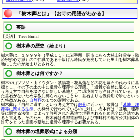
「樹木葬とは」【お寺の用語がわかる】
英語
【英語】 Trees Burial
樹木葬の歴史（始まり）
樹木葬は、１９９９年（平成１１）に岩手県一関市にある大慈山祥雲寺（臨
済宗妙心寺派）のご住職である千坂げん峰氏が荒廃していた里山を樹木葬墓
地にしたのが始まりとされる。
樹木葬とは何ですか？
樹木や山ツツジ・山ドウダン・紫陽花・花菖蒲などの花を墓石の代わりに墓
標とし、その下の土の中に遺骨を埋葬する形態。「遺骨が自然に還る」とい
う考え方で自然を壊さない新しい墓地として環境面でも注目されている。ま
た墓石がないため宗教に縛られないことや、墓石よりも低費用で済むといっ
た特徴がある。
自然葬
の１つの形態である。
樹木葬は「自然に還す」という考え方では
散骨
に近いが、散骨は「
墓地、埋
葬等に関する法律
」の枠外で行われているのに対し、樹木葬は「墓地、埋葬
等に関する法律」によって許可された墓地で埋葬されるため完全に合法であ
ると言える。そのため、樹木葬は各都道府県および市町村の地方公共団体の
許可をとった霊園や墓地に遺骨を埋葬する必要がある。
樹木葬の埋葬形式による分類