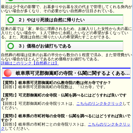
最近は少子化の影響で、お墓参りやお墓を次の代まで管理してくれる身内が
いない場合が多くなり、その必要がない自然葬が注目されている。
２）やはり死後は自然に帰りたい
従来の墓では「家」単位に埋葬されるため、お嫁入りした女性から夫の墓に
入りたくない場合や、１人で静かに永眠したいなどの希望が多くなってい
る。また、死後は自然に帰りたい人の希望満たすことができる。
３）価格がお値打ちである
自然葬の相場は従来のお墓の半分から数分の１程度で済み、また管理費がい
らない場合がほとんどであるため価格がお値打ちである。
詳細はこのリンク【自然葬とは】
岐阜県可児郡御嵩町の寺院・仏閣に関するよくある質
【質問1】岐阜県可児郡御嵩町の仏教寺院の数は何カ寺ですか？
【回答1】岐阜県可児郡御嵩町の寺院数は、「12カ寺」です。
【質問2】可児郡御嵩町の全寺院・仏閣を調べるにはどうすれば良いです
か？
【回答2】可児郡御嵩町の全寺院リストは、
こちらのリンクをクリック
して
ください。
【質問3】岐阜県の市町村毎の全寺院・仏閣を調べるにはどうすれば良いで
すか？
【回答3】岐阜県の市町村ごとの全寺院リストは、
こちらのリンクをクリッ
ク
してください。