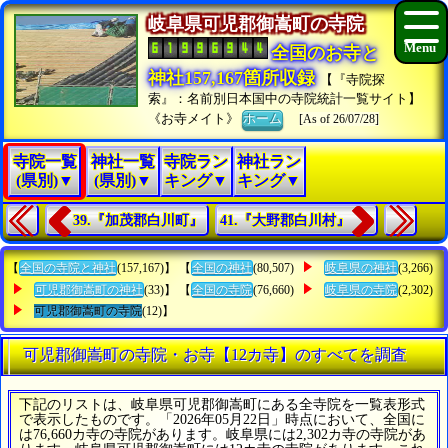
岐阜県可児郡御嵩町の寺院
全国のお寺と
神社157,167箇所収録
【『寺院探
索』：名前別日本国中の寺院統計一覧サイト】
《お寺メイト》
ホーム
[As of 26/07/28]
寺院一覧
神社一覧
寺院ラン
神社ラン
(県別)▼
(県別)▼
キング▼
キング▼
39.『加茂郡白川町』
41.『大野郡白川村』
【
全国の寺院と神社
(157,167)】 【
全国の神社
(80,507)
岐阜県の神社
(3,266)
可児郡御嵩町の神社
(33)】 【
全国の寺院
(76,660)
岐阜県の寺院
(2,302)
可児郡御嵩町の寺院
(12)】
可児郡御嵩町の寺院・お寺【12カ寺】のすべてを調査
下記のリストは、岐阜県可児郡御嵩町にある全寺院を一覧表形式
で表示したものです。「2026年05月22日」時点において、全国に
は76,660カ寺の寺院があります。岐阜県には2,302カ寺の寺院があ