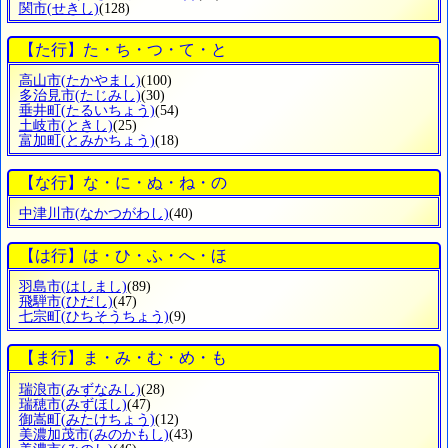
関市
(せきし)
(128)
【た行】た・ち・つ・て・と
高山市
(たかやまし)
(100)
多治見市
(たじみし)
(30)
垂井町
(たるいちょう)
(54)
土岐市
(ときし)
(25)
富加町
(とみかちょう)
(18)
【な行】な・に・ぬ・ね・の
中津川市
(なかつがわし)
(40)
【は行】は・ひ・ふ・へ・ほ
羽島市
(はしまし)
(89)
飛騨市
(ひだし)
(47)
七宗町
(ひちそうちょう)
(9)
【ま行】ま・み・む・め・も
瑞浪市
(みずなみし)
(28)
瑞穂市
(みずほし)
(47)
御嵩町
(みたけちょう)
(12)
美濃加茂市
(みのかもし)
(43)