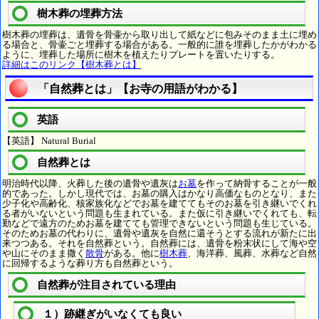
樹木葬の埋葬方法
樹木葬の埋葬は、遺骨を骨壷から取り出して紙などに包みそのまま土に埋め
る場合と、骨壷ごと埋葬する場合がある。一般的に誰を埋葬したかがわかる
ように、埋葬した場所に樹木を植えたりプレートを置いたりする。
詳細はこのリンク【樹木葬とは】
「自然葬とは」【お寺の用語がわかる】
英語
【英語】 Natural Burial
自然葬とは
明治時代以降、火葬した後の遺骨や遺灰は
お墓
を作って納骨することが一般
的であった。しかし現代では、お墓の購入はかなり高価なものとなり、また
少子化や高齢化、核家族化などでお墓を建ててもそのお墓を引き継いでくれ
る者がいないという問題も生まれている。また仮に引き継いでくれても、転
勤などで遠方のためお墓を建てても管理できないという問題も生じている。
そのためお墓の代わりに、遺骨や遺灰を自然に還そうとする流れが新たに出
来つつある。それを自然葬という。自然葬には、遺骨を粉末状にして海や空
や山にそのまま撒く
散骨
がある。他に
樹木葬
、海洋葬、風葬、水葬など自然
に回帰するような葬り方も自然葬という。
自然葬が注目されている理由
１）跡継ぎがいなくても良い