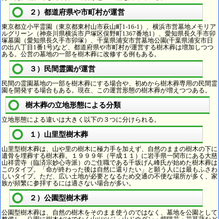
２）都道府県や市町村が運営
東京都立小平霊園（東京都東村山市萩山町1-16-1）、横浜市営墓地メモリア
ルグリーン（神奈川県横浜市戸塚区俣野町1367番地1）、愛知県長久手市卯
塚墓園（愛知県長久手市卯塚）、千葉県浦安市営墓地公園(千葉県浦安市日
の出八丁目1番1号)など、都道府県や市町村が運営する樹木葬は増加しつつ
ある。公営の墓地の一部を樹木葬に改修する例もある。
３）民間霊園が運営
民間の霊園墓地の一部を樹木葬にする場合や、初めから樹木葬専用の民間霊
園を開発する場合もある。現在、この運営形態の樹木葬が増えつつある。
樹木葬の立地形態による分類
立地形態による違いは大きく以下の３つに分けられる。
１）山里型樹木葬
山里型樹木葬は、山や里の樹木に極力手を加えず、自然のままの樹木の下に
遺骨を埋葬する樹木葬。１９９９年（平成１１）に岩手県一関市にある大慈
山祥雲寺（臨済宗妙心寺派）のご住職である千坂げん峰氏が始めた樹木葬は
このタイプ。「命が終わった後は自然に還りたい」と願う人には最もふさわ
しいタイプ。ただ、広い土地が必要となるため交通の不便な場所が多く、家
族が頻繁に参拝するには適さない場合が多い。
２）公園型樹木葬
公園型樹木葬は、自然の樹木をそのまま使うのではなく、墓地を公園として