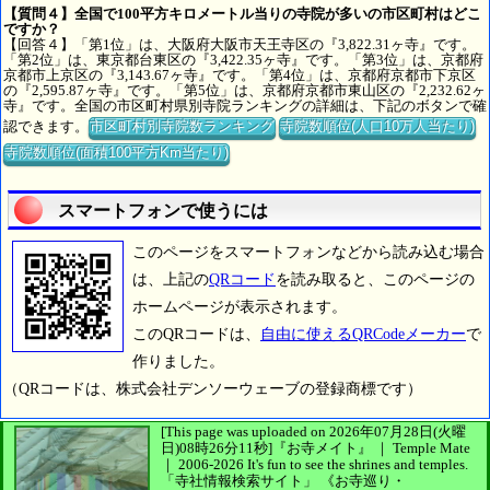
【質問４】全国で100平方キロメートル当りの寺院が多いの市区町村はどこ
ですか？
【回答４】「第1位」は、大阪府大阪市天王寺区の『3,822.31ヶ寺』です。
「第2位」は、東京都台東区の『3,422.35ヶ寺』です。「第3位」は、京都府
京都市上京区の『3,143.67ヶ寺』です。「第4位」は、京都府京都市下京区
の『2,595.87ヶ寺』です。「第5位」は、京都府京都市東山区の『2,232.62ヶ
寺』です。全国の市区町村県別寺院ランキングの詳細は、下記のボタンで確
認できます。
市区町村別寺院数ランキング
寺院数順位(人口10万人当たり)
寺院数順位(面積100平方Km当たり)
スマートフォンで使うには
このページをスマートフォンなどから読み込む場合
は、上記の
QRコード
を読み取ると、このページの
ホームページが表示されます。
このQRコードは、
自由に使えるQRCodeメーカー
で
作りました。
（QRコードは、株式会社デンソーウェーブの登録商標です）
[This page was uploaded on 2026年07月28日(火曜
日)08時26分11秒]
『お寺メイト』 ｜ Temple Mate
｜
2006-2026
It's fun to see
the shrines and temples.
「寺社情報検索サイト」
《お寺巡り・