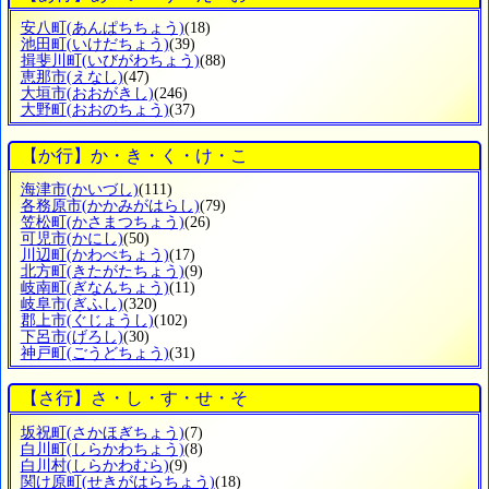
安八町
(あんぱちちょう)
(18)
池田町
(いけだちょう)
(39)
揖斐川町
(いびがわちょう)
(88)
恵那市
(えなし)
(47)
大垣市
(おおがきし)
(246)
大野町
(おおのちょう)
(37)
【か行】か・き・く・け・こ
海津市
(かいづし)
(111)
各務原市
(かかみがはらし)
(79)
笠松町
(かさまつちょう)
(26)
可児市
(かにし)
(50)
川辺町
(かわべちょう)
(17)
北方町
(きたがたちょう)
(9)
岐南町
(ぎなんちょう)
(11)
岐阜市
(ぎふし)
(320)
郡上市
(ぐじょうし)
(102)
下呂市
(げろし)
(30)
神戸町
(ごうどちょう)
(31)
【さ行】さ・し・す・せ・そ
坂祝町
(さかほぎちょう)
(7)
白川町
(しらかわちょう)
(8)
白川村
(しらかわむら)
(9)
関け原町
(せきがはらちょう)
(18)