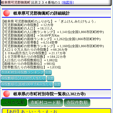
岐阜県可児郡御嵩町
比衣２３４番地の１
[地図等]
岐阜県可児郡御嵩町の詳細統計
【岐阜県 可児郡御嵩町のふりがな】＝「ぎふけん みたけちょう」
【可児郡御嵩町の寺院数】＝12カ寺
【可児郡御嵩町の人口】＝18,111人
【可児郡御嵩町の人口数ランキング】＝1,141位(全国1,866市区町村中)
【可児郡御嵩町の面積】＝56.69平方Km
【可児郡御嵩町の面積ランキング】＝1,262位(全国1,866市区町村中)
【可児郡御嵩町の世帯数】＝6,514世帯
【可児郡御嵩町の世帯数ランキング】＝1,160位(全国1,866市区町村中)
【人口１０万人当たりの寺院数】＝66.26カ寺
【１０Km四方当たりの寺院数】＝21.17カ寺
【１０万世帯当たりの寺院数】＝184.22カ寺
【人口当たりの寺院数順位】＝1,082位
【面積当たりの寺院数順位】＝981位
【世帯数当たりの寺院数順位】＝1,033位
市区町村別寺院数ランキング
別窓
寺院数順位(人口10万人当たり)
別窓
寺院数順位(面積100平方Km当たり)
別窓
岐阜県の市町村別寺院一覧表(2,302カ寺)
ぶりがな順
市町村コード順
寺院件数順
【あ行】あ・い・う・え・お