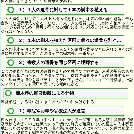
樹木葬には大きく３つの埋葬形式がある。
１）１人の遺骨に対して１本の樹木を植える
１人の遺骨に対して１本以上の樹木植えるため、本来の樹木葬の趣旨に最も
合致した埋葬形式である。ただ、１人１人の遺骨に対して樹木を植えるスペ
ースが必要なため、費用が高くなる傾向にあり、対応している墓地や霊園は
それほど多くない。
２）１本の樹木を植えた区画に個々の遺骨を別々に埋葬
１本の樹木を植えた大区画に、１人１人の遺骨を骨壺などに入れて個々の区
画に埋葬するタイプ。このタイプの樹木葬が一番多い。
３）複数人の遺骨を同じ区画に埋葬する
１つの納骨区画に複数の遺骨をまとめて共同で埋葬する。お墓の場合の合同
墓や集合墓に当たる。このタイプでは、複数の遺骨をまとめて納骨するた
め、埋葬後は遺骨を取り出すことが出来ません。このタイプの特徴は、上記
の２タイプよりも費用が安くなる傾向にある。
樹木葬の運営形態による分類
運営形態による違いは大きく以下の３つに分けられる。
１）寺院やお寺や宗教法人が運営
樹木葬は、１９９９年（平成１１）に岩手県一関市にある大慈山祥雲寺（臨
済宗妙心寺派）のご住職である千坂げん峰氏が荒廃していた里山を樹木葬墓
地にしたのが始まりとされ、樹木葬の始めのころはすべてがこの運営形態で
あった。現在でも樹木葬の運営形態の主流を占めている。