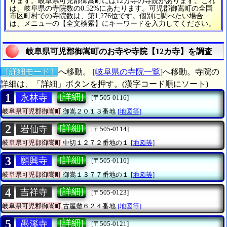
ります。岐阜県可児郡御嵩町には12カ寺の寺院があります。これ
は、岐阜県の寺院数の0.52%にあたります。可児郡御嵩町の全国
市区町村での寺院数は、第1,276位です。個別に調べたい場合
は、メニューの【全文検索】にキーワードを入力してください。
岐阜県可児郡御嵩町のお寺や寺院【12カ寺】を調査
〔詳細モード〕
へ移動。
[岐阜県の寺院一覧]
へ移動。寺院の
詳細は、「詳細」ボタンを押す。(漢字コード順にソート)
1
[詳細]
永林寺
[〒505-0116]
岐阜県可児郡御嵩町
御嵩２０１３番地
[地図等]
2
[詳細]
岩仙寺
[〒505-0114]
岐阜県可児郡御嵩町
中切１２７２番地の１
[地図等]
3
[詳細]
願興寺
[〒505-0116]
岐阜県可児郡御嵩町
御嵩１３７７番地の１
[地図等]
4
[詳細]
吉祥寺
[〒505-0123]
岐阜県可児郡御嵩町
古屋敷６２４番地
[地図等]
5
[詳細]
愚溪寺
[〒505-0121]