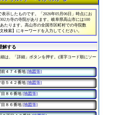
示したものです。「2026年05月06日」時点にお
,302カ寺の寺院があります。岐阜県高山市には100
%にあたります。高山市の全国市区町村での寺院数
全文検索】にキーワードを入力してください。
理解する
細は、「詳細」ボタンを押す。(漢字コード順にソー
門前４７４番地
[地図等]
ツ谷５４２番地
[地図等]
丁目８６番地
[地図等]
丁目８６番地
[地図等]