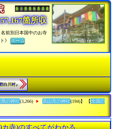
寺院
7,167箇所収
：名前別日本国中のお寺
イト》
ホーム
野郡白川村』
阜県の神社
(3,266)
高山市の神社
(194)】 【
全国の
0カ寺)のすべてがわかる