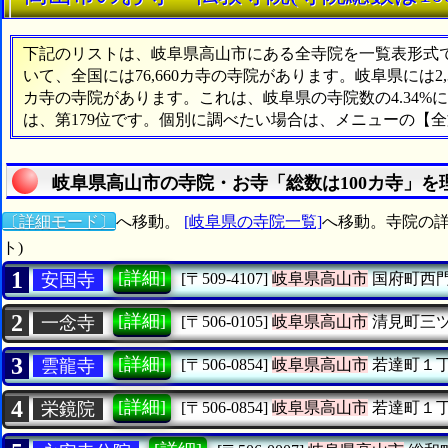
下記のリストは、岐阜県高山市にある全寺院を一覧表形式で表
いて、全国には76,660カ寺の寺院があります。岐阜県には2
カ寺の寺院があります。これは、岐阜県の寺院数の4.34
は、第179位です。個別に調べたい場合は、メニューの【
岐阜県高山市の寺院・お寺「総数は100カ寺」を
〔詳細モード〕
へ移動。
[岐阜県の寺院一覧]
へ移動。寺院の詳
ト)
1
[詳細]
安国寺
[〒509-4107]
岐阜県高山市
国府町西
2
[詳細]
一念寺
[〒506-0105]
岐阜県高山市
清見町三
3
[詳細]
雲龍寺
[〒506-0854]
岐阜県高山市
若達町１
4
[詳細]
栄鏡院
[〒506-0854]
岐阜県高山市
若達町１