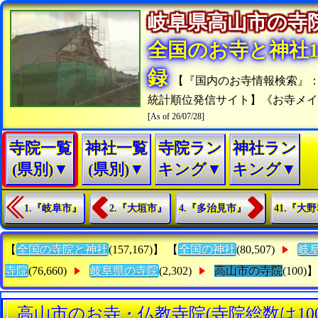
岐阜県高山市の
全国のお寺と神社15
録
【『国内のお寺情報検索』
統計順位発信サイト】《お寺メ
[As of 26/07/28]
寺院一覧
神社一覧
寺院ラン
神社ラン
(県別)▼
(県別)▼
キング▼
キング▼
1.『岐阜市』
2.『大垣市』
4.『多治見市』
41.『大
【
全国の寺院と神社
(157,167)】 【
全国の神社
(80,507)
岐
寺院
(76,660)
岐阜県の寺院
(2,302)
高山市の寺院
(100)】
高山市のお寺・仏教寺院(寺院総数は10