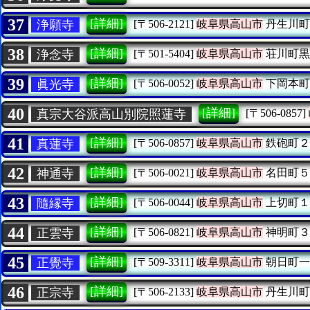
37
[詳細]
浄願寺
[〒506-2121]
岐阜県高山市
丹生川町
38
[詳細]
浄念寺
[〒501-5404]
岐阜県高山市
荘川町黒
39
[詳細]
眞光寺
[〒506-0052]
岐阜県高山市
下岡本町
40
[詳細]
真宗大谷派高山別院照蓮寺
[〒506-0857]
41
[詳細]
真蓮寺
[〒506-0857]
岐阜県高山市
鉄砲町２
42
[詳細]
神通寺
[〒506-0021]
岐阜県高山市
名田町５
43
[詳細]
隨縁寺
[〒506-0044]
岐阜県高山市
上切町１
44
[詳細]
正雲寺
[〒506-0821]
岐阜県高山市
神明町３
45
[詳細]
正覺寺
[〒509-3311]
岐阜県高山市
朝日町一
46
[詳細]
正宗寺
[〒506-2133]
岐阜県高山市
丹生川町