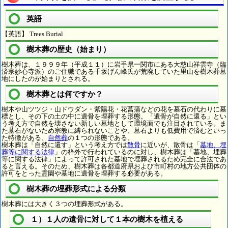
英語
【英語】 Trees Burial
樹木葬の歴史（始まり）
樹木葬は、１９９９年（平成１１）に岩手県一関市にある大慈山祥雲寺（臨
済宗妙心寺派）のご住職である千坂げん峰氏が荒廃していた里山を樹木葬墓
地にしたのが始まりとされる。
樹木葬とは何ですか？
樹木や山ツツジ・山ドウダン・紫陽花・花菖蒲などの花を墓石の代わりに墓
標とし、その下の土の中に遺骨を埋葬する形態。「遺骨が自然に還る」とい
う考え方で自然を壊さない新しい墓地として環境面でも注目されている。ま
た墓石がないため宗教に縛られないことや、墓石よりも低費用で済むといっ
た特徴がある。
自然葬
の１つの形態である。
樹木葬は「自然に還す」という考え方では
散骨
に近いが、散骨は「
墓地、埋
葬等に関する法律
」の枠外で行われているのに対し、樹木葬は「墓地、埋葬
等に関する法律」によって許可された墓地で埋葬されるため完全に合法であ
ると言える。そのため、樹木葬は各都道府県および市町村の地方公共団体の
許可をとった霊園や墓地に遺骨を埋葬する必要がある。
樹木葬の埋葬形式による分類
樹木葬には大きく３つの埋葬形式がある。
１）１人の遺骨に対して１本の樹木を植える