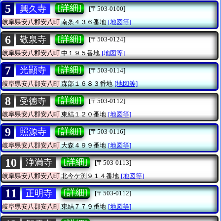
5
[詳細]
興久寺
[〒503-0100]
岐阜県安八郡安八町
南条４３６番地
[地図等]
6
[詳細]
敬泉寺
[〒503-0124]
岐阜県安八郡安八町
中１９５番地
[地図等]
7
[詳細]
光顯寺
[〒503-0114]
岐阜県安八郡安八町
森部１６８３番地
[地図等]
8
[詳細]
受徳寺
[〒503-0112]
岐阜県安八郡安八町
東結１２０番地
[地図等]
9
[詳細]
照源寺
[〒503-0116]
岐阜県安八郡安八町
大森４９９番地
[地図等]
10
[詳細]
浄満寺
[〒503-0113]
岐阜県安八郡安八町
北今ケ渕９１４番地
[地図等]
11
[詳細]
正明寺
[〒503-0112]
岐阜県安八郡安八町
東結７７９番地
[地図等]