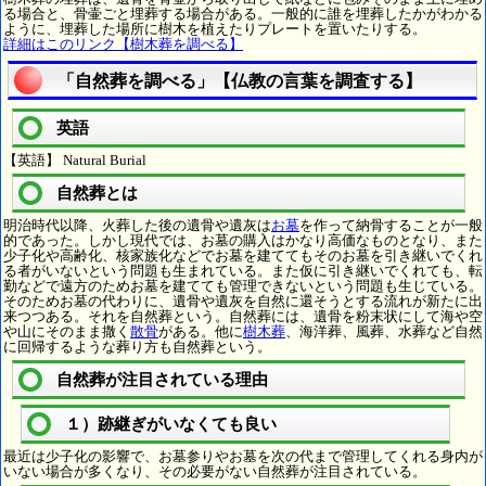
る場合と、骨壷ごと埋葬する場合がある。一般的に誰を埋葬したかがわかる
ように、埋葬した場所に樹木を植えたりプレートを置いたりする。
詳細はこのリンク【樹木葬を調べる】
「自然葬を調べる」【仏教の言葉を調査する】
英語
【英語】 Natural Burial
自然葬とは
明治時代以降、火葬した後の遺骨や遺灰は
お墓
を作って納骨することが一般
的であった。しかし現代では、お墓の購入はかなり高価なものとなり、また
少子化や高齢化、核家族化などでお墓を建ててもそのお墓を引き継いでくれ
る者がいないという問題も生まれている。また仮に引き継いでくれても、転
勤などで遠方のためお墓を建てても管理できないという問題も生じている。
そのためお墓の代わりに、遺骨や遺灰を自然に還そうとする流れが新たに出
来つつある。それを自然葬という。自然葬には、遺骨を粉末状にして海や空
や山にそのまま撒く
散骨
がある。他に
樹木葬
、海洋葬、風葬、水葬など自然
に回帰するような葬り方も自然葬という。
自然葬が注目されている理由
１）跡継ぎがいなくても良い
最近は少子化の影響で、お墓参りやお墓を次の代まで管理してくれる身内が
いない場合が多くなり、その必要がない自然葬が注目されている。