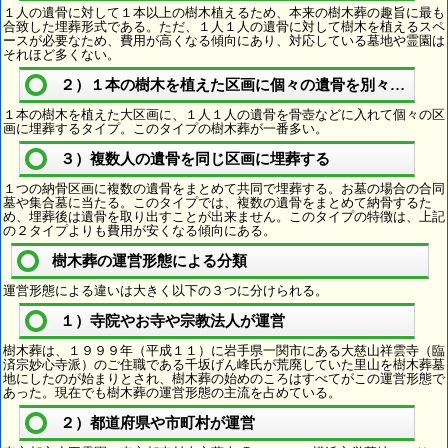
１人の遺骨に対して１本以上の樹木植えるため、本来の樹木葬の趣旨に最も
合致した埋葬形式である。ただ、１人１人の遺骨に対して樹木を植えるスペ
ースが必要なため、費用が高くなる傾向にあり、対応している墓地や霊園は
それほど多くない。
２）１本の樹木を植えた区画に個々の遺骨を別々に埋葬
１本の樹木を植えた大区画に、１人１人の遺骨を骨壺などに入れて個々の区
画に埋葬するタイプ。このタイプの樹木葬が一番多い。
３）複数人の遺骨を同じ区画に埋葬する
１つの納骨区画に複数の遺骨をまとめて共同で埋葬する。お墓の場合の合同
墓や集合墓に当たる。このタイプでは、複数の遺骨をまとめて納骨するた
め、埋葬後は遺骨を取り出すことが出来ません。このタイプの特徴は、上記
の２タイプよりも費用が安くなる傾向にある。
樹木葬の運営形態による分類
運営形態による違いは大きく以下の３つに分けられる。
１）寺院やお寺や宗教法人が運営
樹木葬は、１９９９年（平成１１）に岩手県一関市にある大慈山祥雲寺（臨
済宗妙心寺派）のご住職である千坂げん峰氏が荒廃していた里山を樹木葬墓
地にしたのが始まりとされ、樹木葬の始めのころはすべてがこの運営形態で
あった。現在でも樹木葬の運営形態の主流を占めている。
２）都道府県や市町村が運営