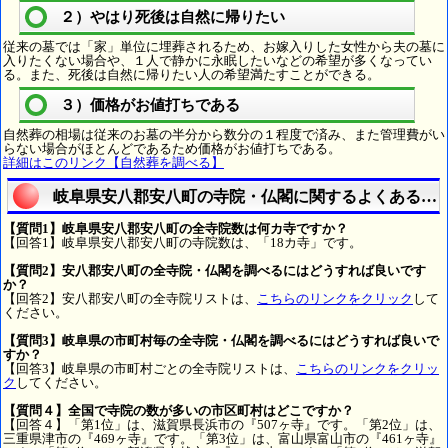
２）やはり死後は自然に帰りたい
従来の墓では「家」単位に埋葬されるため、お嫁入りした女性から夫の墓に
入りたくない場合や、１人で静かに永眠したいなどの希望が多くなってい
る。また、死後は自然に帰りたい人の希望満たすことができる。
３）価格がお値打ちである
自然葬の相場は従来のお墓の半分から数分の１程度で済み、また管理費がい
らない場合がほとんどであるため価格がお値打ちである。
詳細はこのリンク【自然葬を調べる】
岐阜県安八郡安八町の寺院・仏閣に関するよくある質
【質問1】岐阜県安八郡安八町の全寺院数は何カ寺ですか？
【回答1】岐阜県安八郡安八町の寺院数は、「18カ寺」です。
【質問2】安八郡安八町の全寺院・仏閣を調べるにはどうすれば良いです
か？
【回答2】安八郡安八町の全寺院リストは、
こちらのリンクをクリック
して
ください。
【質問3】岐阜県の市町村毎の全寺院・仏閣を調べるにはどうすれば良いで
すか？
【回答3】岐阜県の市町村ごとの全寺院リストは、
こちらのリンクをクリッ
ク
してください。
【質問４】全国で寺院の数が多いの市区町村はどこですか？
【回答４】「第1位」は、滋賀県長浜市の『507ヶ寺』です。「第2位」は、
三重県津市の『469ヶ寺』です。「第3位」は、富山県富山市の『461ヶ寺』