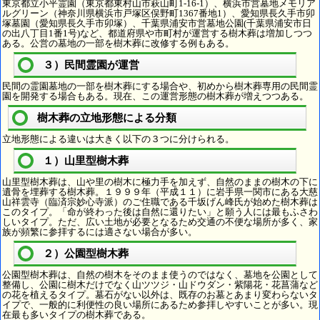
東京都立小平霊園（東京都東村山市萩山町1-16-1）、横浜市営墓地メモリア
ルグリーン（神奈川県横浜市戸塚区俣野町1367番地1）、愛知県長久手市卯
塚墓園（愛知県長久手市卯塚）、千葉県浦安市営墓地公園(千葉県浦安市日
の出八丁目1番1号)など、都道府県や市町村が運営する樹木葬は増加しつつ
ある。公営の墓地の一部を樹木葬に改修する例もある。
３）民間霊園が運営
民間の霊園墓地の一部を樹木葬にする場合や、初めから樹木葬専用の民間霊
園を開発する場合もある。現在、この運営形態の樹木葬が増えつつある。
樹木葬の立地形態による分類
立地形態による違いは大きく以下の３つに分けられる。
１）山里型樹木葬
山里型樹木葬は、山や里の樹木に極力手を加えず、自然のままの樹木の下に
遺骨を埋葬する樹木葬。１９９９年（平成１１）に岩手県一関市にある大慈
山祥雲寺（臨済宗妙心寺派）のご住職である千坂げん峰氏が始めた樹木葬は
このタイプ。「命が終わった後は自然に還りたい」と願う人には最もふさわ
しいタイプ。ただ、広い土地が必要となるため交通の不便な場所が多く、家
族が頻繁に参拝するには適さない場合が多い。
２）公園型樹木葬
公園型樹木葬は、自然の樹木をそのまま使うのではなく、墓地を公園として
整備し、公園に樹木だけでなく山ツツジ・山ドウダン・紫陽花・花菖蒲など
の花を植えるタイプ。墓石がない以外は、既存のお墓とあまり変わらないタ
イプで、一般的に利便性の良い場所にあるため参拝しやすいことが多い。現
在最も多いタイプの樹木葬である。