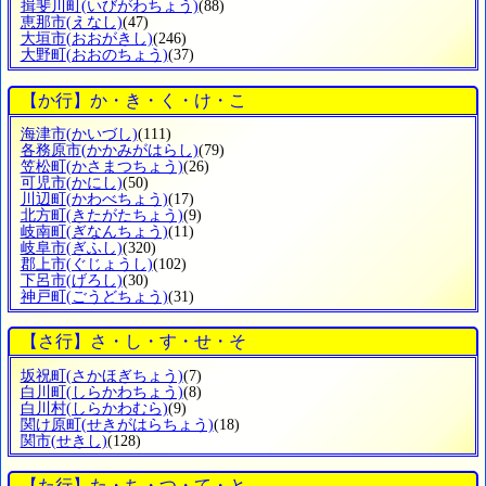
揖斐川町
(いびがわちょう)
(88)
恵那市
(えなし)
(47)
大垣市
(おおがきし)
(246)
大野町
(おおのちょう)
(37)
【か行】か・き・く・け・こ
海津市
(かいづし)
(111)
各務原市
(かかみがはらし)
(79)
笠松町
(かさまつちょう)
(26)
可児市
(かにし)
(50)
川辺町
(かわべちょう)
(17)
北方町
(きたがたちょう)
(9)
岐南町
(ぎなんちょう)
(11)
岐阜市
(ぎふし)
(320)
郡上市
(ぐじょうし)
(102)
下呂市
(げろし)
(30)
神戸町
(ごうどちょう)
(31)
【さ行】さ・し・す・せ・そ
坂祝町
(さかほぎちょう)
(7)
白川町
(しらかわちょう)
(8)
白川村
(しらかわむら)
(9)
関け原町
(せきがはらちょう)
(18)
関市
(せきし)
(128)
【た行】た・ち・つ・て・と