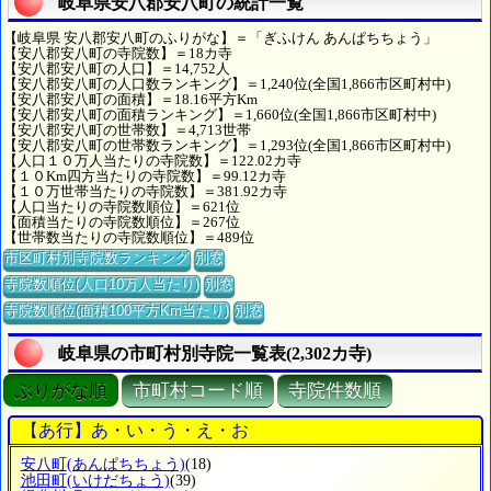
岐阜県安八郡安八町の統計一覧
【岐阜県 安八郡安八町のふりがな】＝「ぎふけん あんぱちちょう」
【安八郡安八町の寺院数】＝18カ寺
【安八郡安八町の人口】＝14,752人
【安八郡安八町の人口数ランキング】＝1,240位(全国1,866市区町村中)
【安八郡安八町の面積】＝18.16平方Km
【安八郡安八町の面積ランキング】＝1,660位(全国1,866市区町村中)
【安八郡安八町の世帯数】＝4,713世帯
【安八郡安八町の世帯数ランキング】＝1,293位(全国1,866市区町村中)
【人口１０万人当たりの寺院数】＝122.02カ寺
【１０Km四方当たりの寺院数】＝99.12カ寺
【１０万世帯当たりの寺院数】＝381.92カ寺
【人口当たりの寺院数順位】＝621位
【面積当たりの寺院数順位】＝267位
【世帯数当たりの寺院数順位】＝489位
市区町村別寺院数ランキング
別窓
寺院数順位(人口10万人当たり)
別窓
寺院数順位(面積100平方Km当たり)
別窓
岐阜県の市町村別寺院一覧表(2,302カ寺)
ぶりがな順
市町村コード順
寺院件数順
【あ行】あ・い・う・え・お
安八町
(あんぱちちょう)
(18)
池田町
(いけだちょう)
(39)