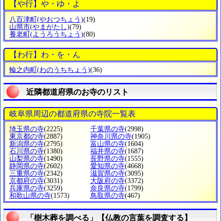
【や行】や・ゆ・よ
八百津町
(やおつちょう)
(19)
山県市
(やまがたし)
(79)
養老町
(ようろうちょう)
(80)
【わ行】わ・を・ん
輪之内町
(わのうちちょう)
(36)
近隣都道府県のお寺のリスト
岐阜県周辺の都道府県の寺院一覧表
埼玉県の寺
(2225)
千葉県の寺
(2998)
東京都の寺
(2887)
神奈川県の寺
(1905)
新潟県の寺
(2795)
富山県の寺
(1604)
石川県の寺
(1380)
福井県の寺
(1687)
山梨県の寺
(1490)
長野県の寺
(1555)
静岡県の寺
(2602)
愛知県の寺
(4668)
三重県の寺
(2342)
滋賀県の寺
(3095)
京都府の寺
(3031)
大阪府の寺
(3372)
兵庫県の寺
(3259)
奈良県の寺
(1799)
和歌山県の寺
(1573)
鳥取県の寺
(467)
「樹木葬を調べる」【仏教の言葉を調査する】