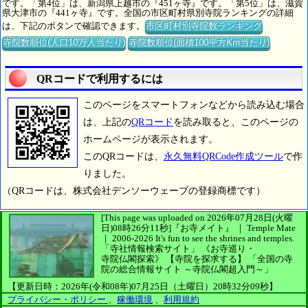
です。「第4位」は、新潟県上越市の『451ヶ寺』です。「第5位」は、滋賀
県大津市の『441ヶ寺』です。全国の市区町村県別寺院ランキングの詳細
は、下記のボタンで確認できます。
市区町村別寺院数ランキング
寺院数順位(人口10万人当たり)
寺院数順位(面積100平方Km当たり)
QRコードで利用するには
このページをスマートフォンなどから読み込む場合
は、上記の
QRコード
を読み取ると、このページの
ホームページが表示されます。
このQRコードは、
永久無料QRCode作成ツール
で作
りました。
（QRコードは、株式会社デンソーウェーブの登録商標です）
[This page was uploaded on 2026年07月28日(火曜
日)08時26分11秒]
『お寺メイト』 ｜ Temple Mate
｜
2006-2026
It's fun to see
the shrines and temples.
「寺社情報検索サイト」
《お寺巡り・
寺院仏閣探索》
【寺院を探求する】
「全国の寺
院の総合情報サイト ～寺院仏閣超入門～」
【更新日時：2026年(令和08年)07月25日（土曜日）20時32分09秒】
プライバシー・ポリシー
、
稼働環境
、
利用規約