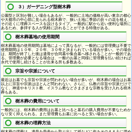
３）ガーデニング型樹木葬
公園型と区別が難しい場合もあるが、一般的に土地の価格が高い東京の都心
や大都市の中心部に見られる樹木葬で、狭い土地に季節の折々の花を植え、
その近くに埋葬スペースを設けるタイプ。一般的に駅から近い便利な場所に
あるため、参拝する人が気軽に訪れることができる特徴がある。
樹木葬墓地の使用期間
樹木葬墓地の使用期間は墓地によって異なるが、一般的には管理費は不要で
使用期間は１０年、２０年、３０年と決まられている場合が多い。その場合
は、期間が終了した後は遺骨が合同墓や集合墓へ移されることが一般的であ
る。管理費が必要となる場合は、一般のお墓と同様に管理費を払い続ければ
永代で使用し続けることが出来る所も多数ある。
宗旨や宗派について
最近はお墓でも宗旨や宗派が問われない場合が多いが、樹木葬の場合はお墓
以上に宗旨や宗派はほとんど問われない。さらに、仏教の宗旨や宗派だけで
なく、神道やキリスト教、イスラム教などさまざまな宗教を受け入れる樹木
葬もある。
樹木葬の費用について
一般的には、樹木葬の費用はお墓と比べると墓石の購入費用が不要なためか
なり安く抑えられる。また管理費もお墓に比べると安い場合が多い。
樹木葬の埋葬方法
樹木葬の埋葬は、遺骨を骨壷から取り出して紙などに包みそのまま土に埋め