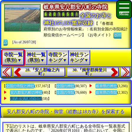
岐阜県安八郡安八町の寺院
全国のお寺と
神社157,167箇所収録
【『各都道
府県別のお寺情報検索』：名前別全国の寺院統計
順位発信ホームページ】《お寺メイト》
ホー
ム
[As of 26/07/28]
寺院一覧
神社一覧
寺院ラン
神社ラン
(県別)▼
(県別)▼
キング▼
キング▼
28.『安八郡輪之内
30.『揖斐郡揖斐川
町』
町』
【
全国の寺院と神社
(157,167)】 【
全国の神社
(80,507)
岐阜県の神社
(3,266)
安八郡安八町の神社
(40)】 【
全国の寺院
(76,660)
岐阜県の寺院
(2,302)
安八郡安八町の寺院
(18)】
安八郡安八町の寺院・御堂《総数は18カ寺》を探索する
下記のリストは、岐阜県安八郡安八町にある全寺院を一覧表形式
で表示したものです。「2026年07月10日」時点において、全国に