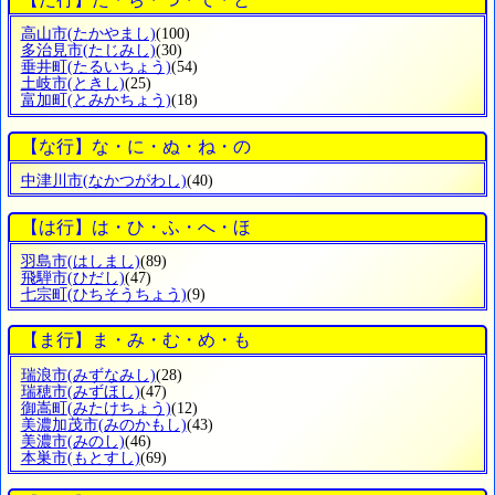
高山市
(たかやまし)
(100)
多治見市
(たじみし)
(30)
垂井町
(たるいちょう)
(54)
土岐市
(ときし)
(25)
富加町
(とみかちょう)
(18)
【な行】な・に・ぬ・ね・の
中津川市
(なかつがわし)
(40)
【は行】は・ひ・ふ・へ・ほ
羽島市
(はしまし)
(89)
飛騨市
(ひだし)
(47)
七宗町
(ひちそうちょう)
(9)
【ま行】ま・み・む・め・も
瑞浪市
(みずなみし)
(28)
瑞穂市
(みずほし)
(47)
御嵩町
(みたけちょう)
(12)
美濃加茂市
(みのかもし)
(43)
美濃市
(みのし)
(46)
本巣市
(もとすし)
(69)