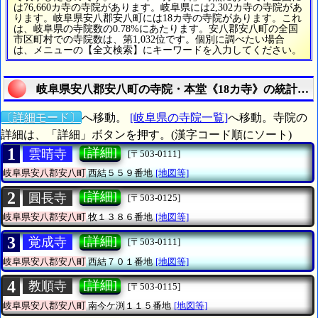
は76,660カ寺の寺院があります。岐阜県には2,302カ寺の寺院があ
ります。岐阜県安八郡安八町には18カ寺の寺院があります。これ
は、岐阜県の寺院数の0.78%にあたります。安八郡安八町の全国
市区町村での寺院数は、第1,032位です。個別に調べたい場合
は、メニューの【全文検索】にキーワードを入力してください。
岐阜県安八郡安八町の寺院・本堂《18カ寺》の統計情
〔詳細モード〕
へ移動。
[岐阜県の寺院一覧]
へ移動。寺院の
詳細は、「詳細」ボタンを押す。(漢字コード順にソート)
1
[詳細]
雲晴寺
[〒503-0111]
岐阜県安八郡安八町
西結５５９番地
[地図等]
2
[詳細]
圓長寺
[〒503-0125]
岐阜県安八郡安八町
牧１３８６番地
[地図等]
3
[詳細]
覚成寺
[〒503-0111]
岐阜県安八郡安八町
西結７０１番地
[地図等]
4
[詳細]
教順寺
[〒503-0115]
岐阜県安八郡安八町
南今ケ渕１１５番地
[地図等]