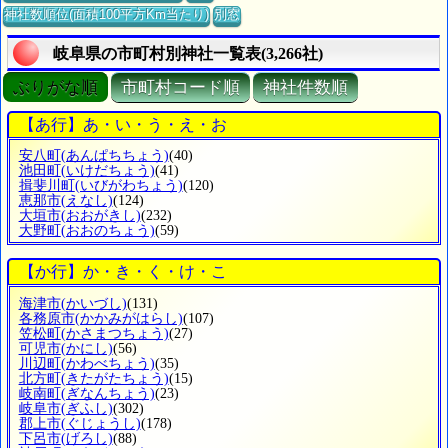
神社数順位(面積100平方Km当たり)
別窓
岐阜県の市町村別神社一覧表(3,266社)
ぶりがな順
市町村コード順
神社件数順
【あ行】あ・い・う・え・お
安八町
(あんぱちちょう)
(40)
池田町
(いけだちょう)
(41)
揖斐川町
(いびがわちょう)
(120)
恵那市
(えなし)
(124)
大垣市
(おおがきし)
(232)
大野町
(おおのちょう)
(59)
【か行】か・き・く・け・こ
海津市
(かいづし)
(131)
各務原市
(かかみがはらし)
(107)
笠松町
(かさまつちょう)
(27)
可児市
(かにし)
(56)
川辺町
(かわべちょう)
(35)
北方町
(きたがたちょう)
(15)
岐南町
(ぎなんちょう)
(23)
岐阜市
(ぎふし)
(302)
郡上市
(ぐじょうし)
(178)
下呂市
(げろし)
(88)