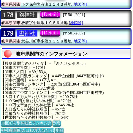
岐阜県関市
下之保字岩有瀬１１４３番地
[地図等]
178
[Detail]
剱神社
[〒501-2901]
岐阜県関市
板取字中屋敷１９８９番地
[地図等]
179
[Detail]
盥神社
[〒501-2607]
岐阜県関市
武芸川町宇多院１３１８番地
[地図等]
岐阜県関市のインフォメーション
【岐阜県 関市のふりがな】＝「ぎふけん せきし」
【関市の神社数】＝179社
【関市の人口】＝89,153人
【関市の人口数ランキング】＝445位(全国1,864市区町村中)
【関市の面積】＝472.33平方Km
【関市の面積ランキング】＝220位(全国1,864市区町村中)
【関市の世帯数】＝32,827世帯
【関市の世帯数ランキング】＝475位(全国1,864市区町村中)
【人口１０万人当たりの神社数】＝200.78社
【１０Km四方当たりの神社数】＝37.9社
【１０万世帯当たりの神社数】＝545.28社
【人口当たりの神社数順位】＝457位
【面積当たりの神社数順位】＝767位
【世帯数当たりの神社数順位】＝454位
市区町村別神社数ランキング
別窓
神社数順位(人口10万人当たり)
別窓