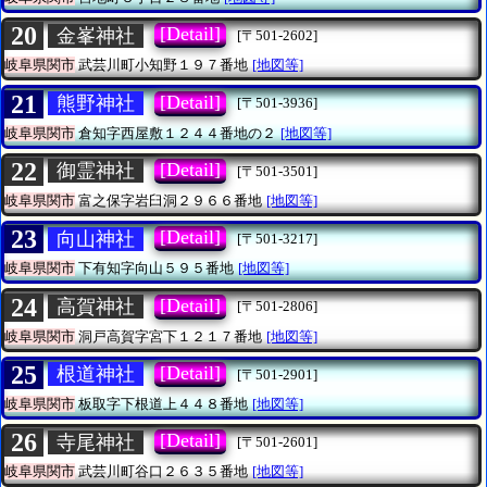
20
[Detail]
金峯神社
[〒501-2602]
岐阜県関市
武芸川町小知野１９７番地
[地図等]
21
[Detail]
熊野神社
[〒501-3936]
岐阜県関市
倉知字西屋敷１２４４番地の２
[地図等]
22
[Detail]
御霊神社
[〒501-3501]
岐阜県関市
富之保字岩臼洞２９６６番地
[地図等]
23
[Detail]
向山神社
[〒501-3217]
岐阜県関市
下有知字向山５９５番地
[地図等]
24
[Detail]
高賀神社
[〒501-2806]
岐阜県関市
洞戸高賀字宮下１２１７番地
[地図等]
25
[Detail]
根道神社
[〒501-2901]
岐阜県関市
板取字下根道上４４８番地
[地図等]
26
[Detail]
寺尾神社
[〒501-2601]
岐阜県関市
武芸川町谷口２６３５番地
[地図等]