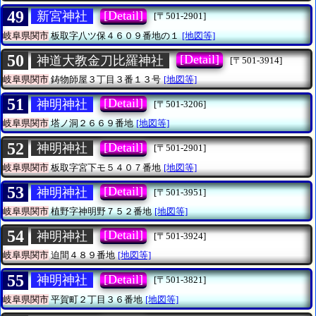
49
[Detail]
新宮神社
[〒501-2901]
岐阜県関市
板取字八ツ保４６０９番地の１
[地図等]
50
[Detail]
神道大教金刀比羅神社
[〒501-3914]
岐阜県関市
鋳物師屋３丁目３番１３号
[地図等]
51
[Detail]
神明神社
[〒501-3206]
岐阜県関市
塔ノ洞２６６９番地
[地図等]
52
[Detail]
神明神社
[〒501-2901]
岐阜県関市
板取字宮下モ５４０７番地
[地図等]
53
[Detail]
神明神社
[〒501-3951]
岐阜県関市
植野字神明野７５２番地
[地図等]
54
[Detail]
神明神社
[〒501-3924]
岐阜県関市
迫間４８９番地
[地図等]
55
[Detail]
神明神社
[〒501-3821]
岐阜県関市
平賀町２丁目３６番地
[地図等]