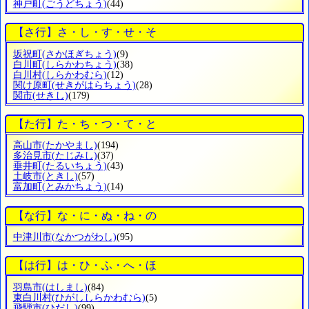
神戸町
(ごうどちょう)
(44)
【さ行】さ・し・す・せ・そ
坂祝町
(さかほぎちょう)
(9)
白川町
(しらかわちょう)
(38)
白川村
(しらかわむら)
(12)
関け原町
(せきがはらちょう)
(28)
関市
(せきし)
(179)
【た行】た・ち・つ・て・と
高山市
(たかやまし)
(194)
多治見市
(たじみし)
(37)
垂井町
(たるいちょう)
(43)
土岐市
(ときし)
(57)
富加町
(とみかちょう)
(14)
【な行】な・に・ぬ・ね・の
中津川市
(なかつがわし)
(95)
【は行】は・ひ・ふ・へ・ほ
羽島市
(はしまし)
(84)
東白川村
(ひがししらかわむら)
(5)
飛騨市
(ひだし)
(99)