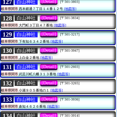
127
[Detail]
白山神社
[〒501-3803]
岐阜県関市
西本郷通７丁目１４番１２号
[地図等]
128
[Detail]
白山神社
[〒501-3834]
岐阜県関市
大門町３丁目４７番地
[地図等]
129
[Detail]
白山神社
[〒501-3217]
岐阜県関市
下有知６３４２番地
[地図等]
130
[Detail]
白山神社
[〒501-3947]
岐阜県関市
上白金２番地
[地図等]
131
[Detail]
白山神社
[〒501-2603]
岐阜県関市
武芸川町八幡３１３番地
[地図等]
132
[Detail]
白山神社
[〒501-3265]
岐阜県関市
小瀬９０５番地の１
[地図等]
133
[Detail]
白山神社
[〒501-3936]
岐阜県関市
倉知４６２６番地
[地図等]
134
[Detail]
白山神社
[〒501-3914]