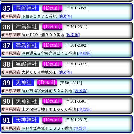
85
[Detail]
長鉾神社
[〒501-3955]
岐阜県関市
下白金１０７１番地
[地図等]
86
[Detail]
津島神社
[〒501-2811]
岐阜県関市
洞戸片字中浦３９０番地
[地図等]
87
[Detail]
津島神社
[〒501-2802]
岐阜県関市
洞戸通元寺字矢之洞２４１番地
[地図等]
88
[Detail]
津嶋神社
[〒501-3922]
岐阜県関市
大杉６６４番地の１
[地図等]
89
[Detail]
天神社
[〒501-2812]
岐阜県関市
洞戸市場字天神前５２４番地
[地図等]
90
[Detail]
天神神社
[〒501-3601]
岐阜県関市
上之保字天神下モ１０６６番地
[地図等]
91
[Detail]
天神神社
[〒501-2817]
岐阜県関市
洞戸小坂字坂下１３３７番地
[地図等]