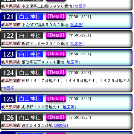
岐阜県関市
中之保字上山腰５９９６番地
[地図等]
121
[Detail]
白山神社
[〒501-3521]
岐阜県関市
下之保字稲葉５０８２番地
[地図等]
122
[Detail]
白山神社
[〒501-2901]
岐阜県関市
板取字上ミ平２９４９番地
[地図等]
123
[Detail]
白山神社
[〒501-2901]
岐阜県関市
板取字宮下４０７１番地
[地図等]
124
[Detail]
白山神社
[〒501-3203]
岐阜県関市
神野１４１７番地の１、１４４５番地の１、１４２９番地の３
[地図等]
125
[Detail]
白山神社
[〒501-3205]
岐阜県関市
志津野２９６番地の１
[地図等]
126
[Detail]
白山神社
[〒501-3924]
岐阜県関市
迫間２４３１番地
[地図等]