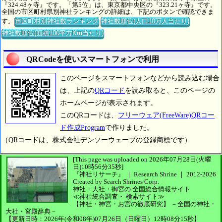
『324.48ヶ寺』です。「第5位」は、東京都中央区の『323.21ヶ寺』です。
全国の市区町村県別神社ランキングの詳細は、下記のボタンで確認できま
す。
市区町村別神社数ランキング
神社数順位(人口10万人当たり)
神社数順位(面積100平方Km当たり)
QRCodeを使いスマートフォンで利用
このページをスマートフォンなどから読み込む場合
は、上記の
QRコード
を読み取ると、このページの
ホームページが表示されます。
このQRコードは、
フリーウェア(FreeWare)QRコー
ド作成Program
で作りました。
（QRコードは、株式会社デンソーウェーブの登録商標です）
[This page was uploaded on 2026年07月28日(火曜
日)10時56分35秒]
『神社リサーチ』 ｜ Research Shrine
｜
2012-2026
Created by
Search Shrines Corp.
神社・大社・御宮の
全国総合情報サイト
≪神社統合調査・
検索サイト≫
【神社・神宮・お宮の徹底研究】
－全国の神社・
大社・宮殿辞典－
【更新日時：2026年(令和08年)07月26日（日曜日）12時08分15秒】