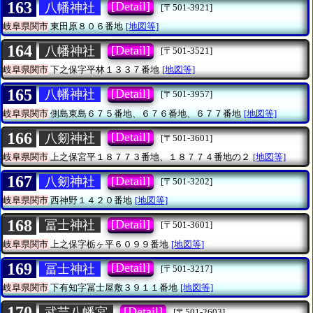
163
[Detail]
八幡神社
[〒501-3921]
岐阜県関市
東田原８０６番地
[地図等]
164
[Detail]
八幡神社
[〒501-3521]
岐阜県関市
下之保字平林１３３７番地
[地図等]
165
[Detail]
八幡神社
[〒501-3957]
岐阜県関市
側島東島６７５番地、６７６番地、６７７番地
[地図等]
166
[Detail]
八剱神社
[〒501-3601]
岐阜県関市
上之保宮平１８７７３番地、１８７７４番地の２
[地図等]
167
[Detail]
八剱神社
[〒501-3202]
岐阜県関市
西神野１４２０番地
[地図等]
168
[Detail]
冨士神社
[〒501-3601]
岐阜県関市
上之保字栃ヶ平６０９９番地
[地図等]
169
[Detail]
冨士神社
[〒501-3217]
岐阜県関市
下有知字冨士屋敷３９１１番地
[地図等]
170
[Detail]
武芸八幡宮
[〒501-2603]