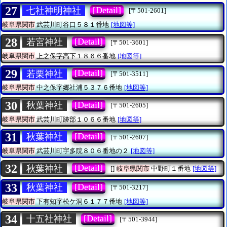
27
[Detail]
七社神明神社
[〒501-2601]
岐阜県関市
武芸川町谷口５８１番地
[地図等]
28
[Detail]
若宮神社
[〒501-3601]
岐阜県関市
上之保字高下１８６６番地
[地図等]
29
[Detail]
若栗神社
[〒501-3511]
岐阜県関市
中之保字郷社浦５３７６番地
[地図等]
30
[Detail]
秋葉神社
[〒501-2605]
岐阜県関市
武芸川町跡部１０６６番地
[地図等]
31
[Detail]
秋葉神社
[〒501-2607]
岐阜県関市
武芸川町宇多院８０６番地の２
[地図等]
32
[Detail]
秋葉神社
[]
岐阜県関市
中野町１番地
[地図等]
33
[Detail]
秋葉神社
[〒501-3217]
岐阜県関市
下有知字松ケ洞６１７７番地
[地図等]
34
[Detail]
十五社神社
[〒501-3944]