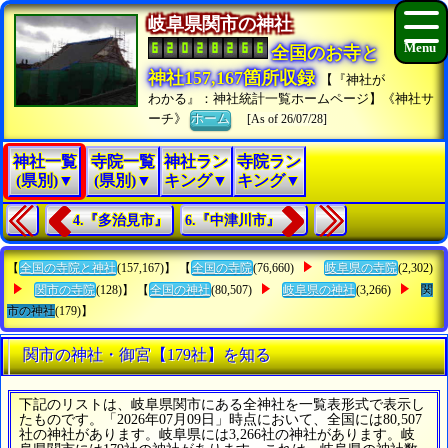
岐阜県関市の神社
全国のお寺と
神社157,167箇所収録
【『神社が
わかる』：神社統計一覧ホームページ】《神社サ
ーチ》
ホーム
[As of 26/07/28]
神社一覧
寺院一覧
神社ラン
寺院ラン
(県別)▼
(県別)▼
キング▼
キング▼
4.『多治見市』
6.『中津川市』
【
全国の寺院と神社
(157,167)】 【
全国の寺院
(76,660)
岐阜県の寺院
(2,302)
関市の寺院
(128)】 【
全国の神社
(80,507)
岐阜県の神社
(3,266)
関
市の神社
(179)】
関市の神社・御宮【179社】を知る
下記のリストは、岐阜県関市にある全神社を一覧表形式で表示し
たものです。「2026年07月09日」時点において、全国には80,507
社の神社があります。岐阜県には3,266社の神社があります。岐