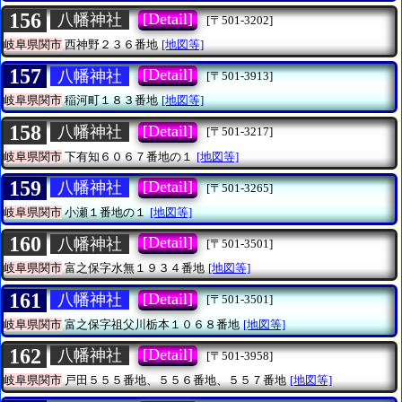
156
[Detail]
八幡神社
[〒501-3202]
岐阜県関市
西神野２３６番地
[地図等]
157
[Detail]
八幡神社
[〒501-3913]
岐阜県関市
稲河町１８３番地
[地図等]
158
[Detail]
八幡神社
[〒501-3217]
岐阜県関市
下有知６０６７番地の１
[地図等]
159
[Detail]
八幡神社
[〒501-3265]
岐阜県関市
小瀬１番地の１
[地図等]
160
[Detail]
八幡神社
[〒501-3501]
岐阜県関市
富之保字水無１９３４番地
[地図等]
161
[Detail]
八幡神社
[〒501-3501]
岐阜県関市
富之保字祖父川栃本１０６８番地
[地図等]
162
[Detail]
八幡神社
[〒501-3958]
岐阜県関市
戸田５５５番地、５５６番地、５５７番地
[地図等]