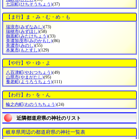
七宗町
(ひちそうちょう)
(37)
【ま行】ま・み・む・め・も
瑞浪市
(みずなみし)
(73)
瑞穂市
(みずほし)
(58)
御嵩町
(みたけちょう)
(33)
美濃加茂市
(みのかもし)
(86)
美濃市
(みのし)
(55)
本巣市
(もとすし)
(129)
【や行】や・ゆ・よ
八百津町
(やおつちょう)
(49)
山県市
(やまがたし)
(95)
養老町
(ようろうちょう)
(111)
【わ行】わ・を・ん
輪之内町
(わのうちちょう)
(24)
近隣都道府県の神社のリスト
岐阜県周辺の都道府県の神社一覧表