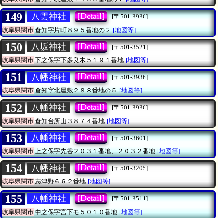
149
[Detail]
八雲神社
[〒501-3936]
岐阜県関市
倉知字片町８９５番地の２
[地図等]
150
[Detail]
八坂神社
[〒501-3521]
岐阜県関市
下之保字下多良木５１９１番地
[地図等]
151
[Detail]
八幡神社
[〒501-3936]
岐阜県関市
倉知字北屋敷２８８番地の５
[地図等]
152
[Detail]
八幡神社
[〒501-3936]
岐阜県関市
倉知台所山３８７４番地
[地図等]
153
[Detail]
八幡神社
[〒501-3601]
岐阜県関市
上之保字先谷２０３１番地、２０３２番地
[地図等]
154
[Detail]
八幡神社
[〒501-3205]
岐阜県関市
志津野６６２番地
[地図等]
155
[Detail]
八幡神社
[〒501-3511]
岐阜県関市
中之保字宮下モ５０１０番地
[地図等]