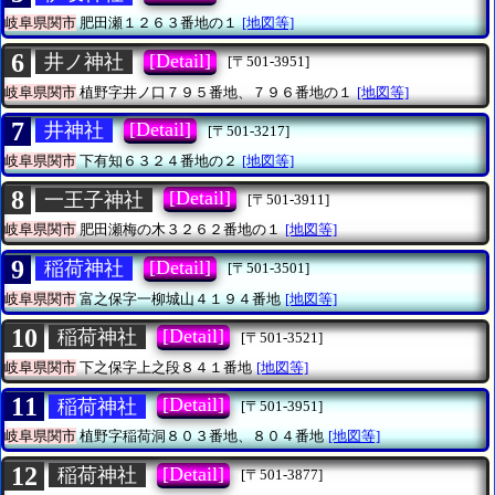
岐阜県関市
肥田瀬１２６３番地の１
[地図等]
6
[Detail]
井ノ神社
[〒501-3951]
岐阜県関市
植野字井ノ口７９５番地、７９６番地の１
[地図等]
7
[Detail]
井神社
[〒501-3217]
岐阜県関市
下有知６３２４番地の２
[地図等]
8
[Detail]
一王子神社
[〒501-3911]
岐阜県関市
肥田瀬梅の木３２６２番地の１
[地図等]
9
[Detail]
稲荷神社
[〒501-3501]
岐阜県関市
富之保字一柳城山４１９４番地
[地図等]
10
[Detail]
稲荷神社
[〒501-3521]
岐阜県関市
下之保字上之段８４１番地
[地図等]
11
[Detail]
稲荷神社
[〒501-3951]
岐阜県関市
植野字稲荷洞８０３番地、８０４番地
[地図等]
12
[Detail]
稲荷神社
[〒501-3877]