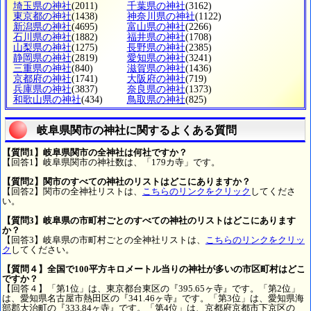
埼玉県の神社
(2011)
千葉県の神社
(3162)
東京都の神社
(1438)
神奈川県の神社
(1122)
新潟県の神社
(4695)
富山県の神社
(2266)
石川県の神社
(1882)
福井県の神社
(1708)
山梨県の神社
(1275)
長野県の神社
(2385)
静岡県の神社
(2819)
愛知県の神社
(3241)
三重県の神社
(840)
滋賀県の神社
(1436)
京都府の神社
(1741)
大阪府の神社
(719)
兵庫県の神社
(3837)
奈良県の神社
(1373)
和歌山県の神社
(434)
鳥取県の神社
(825)
岐阜県関市の神社に関するよくある質問
【質問1】岐阜県関市の全神社は何社ですか？
【回答1】岐阜県関市の神社数は、「179カ寺」です。
【質問2】関市のすべての神社のリストはどこにありますか？
【回答2】関市の全神社リストは、
こちらのリンクをクリック
してくださ
い。
【質問3】岐阜県の市町村ごとのすべての神社のリストはどこにあります
か？
【回答3】岐阜県の市町村ごとの全神社リストは、
こちらのリンクをクリッ
ク
してください。
【質問４】全国で100平方キロメートル当りの神社が多いの市区町村はどこ
ですか？
【回答４】「第1位」は、東京都台東区の『395.65ヶ寺』です。「第2位」
は、愛知県名古屋市熱田区の『341.46ヶ寺』です。「第3位」は、愛知県海
部郡大治町の『333.84ヶ寺』です。「第4位」は、京都府京都市下京区の