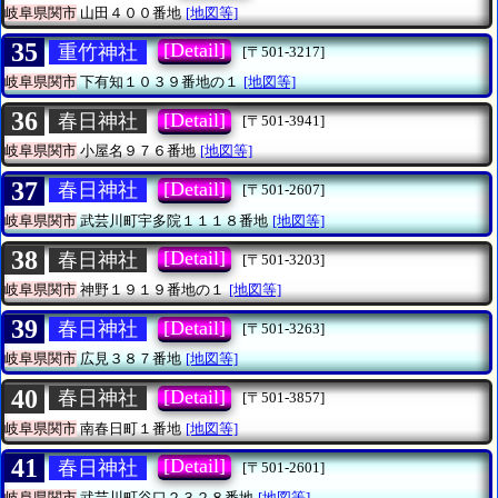
岐阜県関市
山田４００番地
[地図等]
35
[Detail]
重竹神社
[〒501-3217]
岐阜県関市
下有知１０３９番地の１
[地図等]
36
[Detail]
春日神社
[〒501-3941]
岐阜県関市
小屋名９７６番地
[地図等]
37
[Detail]
春日神社
[〒501-2607]
岐阜県関市
武芸川町宇多院１１１８番地
[地図等]
38
[Detail]
春日神社
[〒501-3203]
岐阜県関市
神野１９１９番地の１
[地図等]
39
[Detail]
春日神社
[〒501-3263]
岐阜県関市
広見３８７番地
[地図等]
40
[Detail]
春日神社
[〒501-3857]
岐阜県関市
南春日町１番地
[地図等]
41
[Detail]
春日神社
[〒501-2601]
岐阜県関市
武芸川町谷口２３２８番地
[地図等]