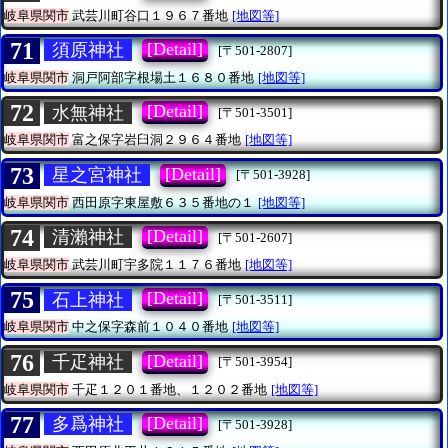
岐阜県関市
武芸川町谷口１９６７番地
[地図等]
71
[Detail]
須原神社
[〒501-2807]
岐阜県関市
洞戸阿部字根場土１６８０番地
[地図等]
72
[Detail]
水無神社
[〒501-3501]
岐阜県関市
富之保字岩臼洞２９６４番地
[地図等]
73
[Detail]
星之宮神社
[〒501-3928]
岐阜県関市
西田原字東屋敷６３５番地の１
[地図等]
74
[Detail]
清瀨神社
[〒501-2607]
岐阜県関市
武芸川町宇多院１１７６番地
[地図等]
75
[Detail]
石上神社
[〒501-3511]
岐阜県関市
中之保字森前１０４０番地
[地図等]
76
[Detail]
千疋神社
[〒501-3954]
岐阜県関市
千疋１２０１番地、１２０２番地
[地図等]
77
[Detail]
多爲神社
[〒501-3928]