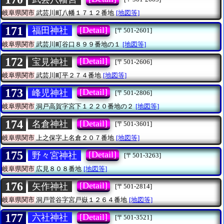
岐阜県関市
武芸川町八幡１７１２番地
[地図等]
171
[Detail]
福田神社
[〒501-2601]
岐阜県関市
武芸川町谷口８９９番地の１
[地図等]
172
[Detail]
宝見神社
[〒501-2606]
岐阜県関市
武芸川町平２７４番地
[地図等]
173
[Detail]
峰児神社
[〒501-2806]
岐阜県関市
洞戸高賀字宮下１２２０番地の２
[地図等]
174
[Detail]
名倉神社
[〒501-3601]
岐阜県関市
上之保字上名倉２０７番地
[地図等]
175
[Detail]
野々宮神社
[〒501-3263]
岐阜県関市
広見８０８番地
[地図等]
176
[Detail]
矢作神社
[〒501-2814]
岐阜県関市
洞戸菅谷字宮戸嶽１２６４番地
[地図等]
177
[Detail]
六社神社
[〒501-3521]