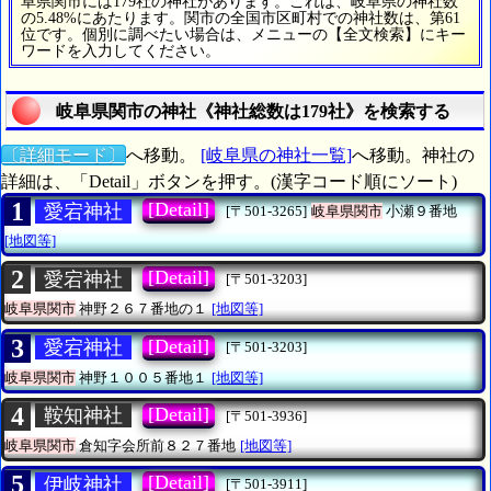
阜県関市には179社の神社があります。これは、岐阜県の神社数
の5.48%にあたります。関市の全国市区町村での神社数は、第61
位です。個別に調べたい場合は、メニューの【全文検索】にキー
ワードを入力してください。
岐阜県関市の神社《神社総数は179社》を検索する
〔詳細モード〕
へ移動。
[岐阜県の神社一覧]
へ移動。神社の
詳細は、「Detail」ボタンを押す。(漢字コード順にソート)
1
[Detail]
愛宕神社
[〒501-3265]
岐阜県関市
小瀬９番地
[地図等]
2
[Detail]
愛宕神社
[〒501-3203]
岐阜県関市
神野２６７番地の１
[地図等]
3
[Detail]
愛宕神社
[〒501-3203]
岐阜県関市
神野１００５番地１
[地図等]
4
[Detail]
鞍知神社
[〒501-3936]
岐阜県関市
倉知字会所前８２７番地
[地図等]
5
[Detail]
伊岐神社
[〒501-3911]