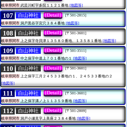
岐阜県関市
武芸川町宇多院１１２１番地
[地図等]
107
[Detail]
白山神社
[〒501-2815]
岐阜県関市
洞戸黒谷字宮穴３８４番地
[地図等]
108
[Detail]
白山神社
[〒501-3601]
岐阜県関市
上之保字寺貝津１３５８０番地、１３５８１番地
[地図等]
109
[Detail]
白山神社
[〒501-3511]
岐阜県関市
中之保字中道上７０１番地の１
[地図等]
110
[Detail]
白山神社
[〒501-3601]
岐阜県関市
上之保字三月２４５３３番地の１、２４５３３番地の２
[地図等]
111
[Detail]
白山神社
[〒501-3601]
岐阜県関市
上之保字溝ノ上１１３５９番地
[地図等]
112
[Detail]
白山神社
[〒501-2809]
岐阜県関市
洞戸小瀬見字上美座２３８４番地
[地図等]