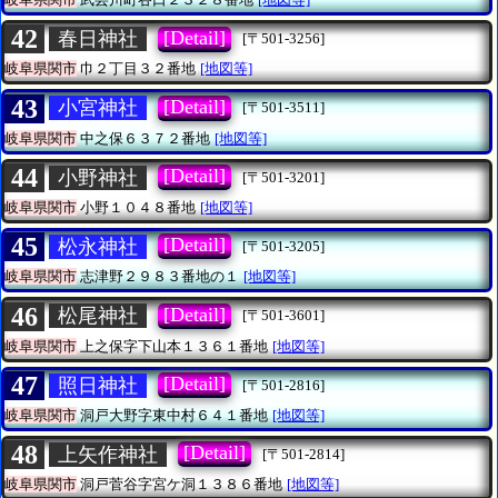
42
[Detail]
春日神社
[〒501-3256]
岐阜県関市
巾２丁目３２番地
[地図等]
43
[Detail]
小宮神社
[〒501-3511]
岐阜県関市
中之保６３７２番地
[地図等]
44
[Detail]
小野神社
[〒501-3201]
岐阜県関市
小野１０４８番地
[地図等]
45
[Detail]
松永神社
[〒501-3205]
岐阜県関市
志津野２９８３番地の１
[地図等]
46
[Detail]
松尾神社
[〒501-3601]
岐阜県関市
上之保字下山本１３６１番地
[地図等]
47
[Detail]
照日神社
[〒501-2816]
岐阜県関市
洞戸大野字東中村６４１番地
[地図等]
48
[Detail]
上矢作神社
[〒501-2814]
岐阜県関市
洞戸菅谷字宮ケ洞１３８６番地
[地図等]