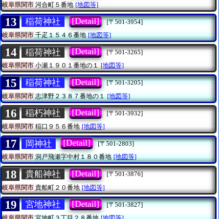
岐阜県関市
河合町５番地
[地図等]
13
[Detail]
稲荷神社
[〒501-3954]
岐阜県関市
千疋１５４６番地
[地図等]
14
[Detail]
稲荷神社
[〒501-3265]
岐阜県関市
小瀬１９０１番地の１
[地図等]
15
[Detail]
稲荷神社
[〒501-3205]
岐阜県関市
志津野２３８７番地の１
[地図等]
16
[Detail]
稲朽神社
[〒501-3932]
岐阜県関市
稲口９５６番地
[地図等]
17
[Detail]
岡神社
[〒501-2803]
岐阜県関市
洞戸飛瀬字中村１８０番地
[地図等]
18
[Detail]
貴船神社
[〒501-3876]
岐阜県関市
貴船町２０番地
[地図等]
19
[Detail]
宮地神社
[〒501-3827]
岐阜県関市
宮地町３丁目２８番地
[地図等]