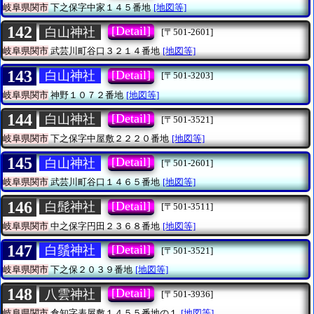
岐阜県関市
下之保字中家１４５番地
[地図等]
142
[Detail]
白山神社
[〒501-2601]
岐阜県関市
武芸川町谷口３２１４番地
[地図等]
143
[Detail]
白山神社
[〒501-3203]
岐阜県関市
神野１０７２番地
[地図等]
144
[Detail]
白山神社
[〒501-3521]
岐阜県関市
下之保字中屋敷２２２０番地
[地図等]
145
[Detail]
白山神社
[〒501-2601]
岐阜県関市
武芸川町谷口１４６５番地
[地図等]
146
[Detail]
白髭神社
[〒501-3511]
岐阜県関市
中之保字円田２３６８番地
[地図等]
147
[Detail]
白鬚神社
[〒501-3521]
岐阜県関市
下之保２０３９番地
[地図等]
148
[Detail]
八雲神社
[〒501-3936]
岐阜県関市
倉知字表屋敷１４５５番地の１
[地図等]