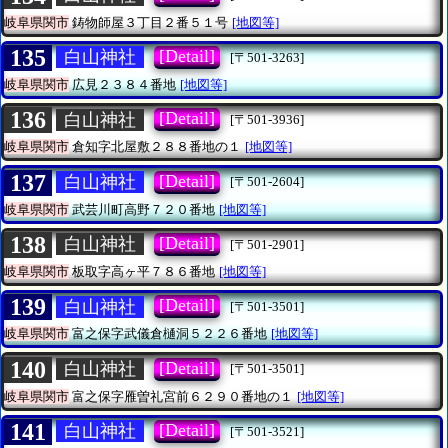
岐阜県関市
鋳物師屋３丁目２番５１号
[地図等]
135
[Detail]
白山神社
[〒501-3263]
岐阜県関市
広見２３８４番地
[地図等]
136
[Detail]
白山神社
[〒501-3936]
岐阜県関市
倉知字北屋敷２８８番地の１
[地図等]
137
[Detail]
白山神社
[〒501-2604]
岐阜県関市
武芸川町高野７２０番地
[地図等]
138
[Detail]
白山神社
[〒501-2901]
岐阜県関市
板取字高ヶ平７８６番地
[地図等]
139
[Detail]
白山神社
[〒501-3501]
岐阜県関市
富之保字武儀倉樋洞５２２６番地
[地図等]
140
[Detail]
白山神社
[〒501-3501]
岐阜県関市
富之保字雁曽礼宮前６２９０番地の１
[地図等]
141
[Detail]
白山神社
[〒501-3521]