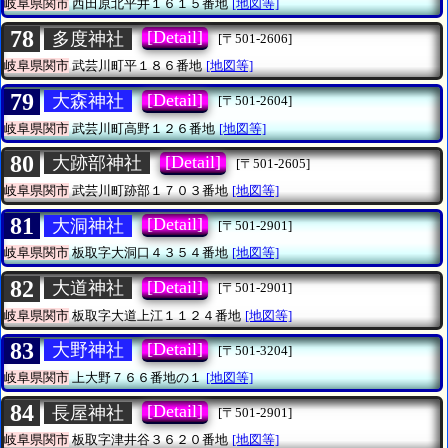
岐阜県関市
西田原北平井１６１５番地
[地図等]
78
[Detail]
多度神社
[〒501-2606]
岐阜県関市
武芸川町平１８６番地
[地図等]
79
[Detail]
大森神社
[〒501-2604]
岐阜県関市
武芸川町高野１２６番地
[地図等]
80
[Detail]
大跡部神社
[〒501-2605]
岐阜県関市
武芸川町跡部１７０３番地
[地図等]
81
[Detail]
大洞神社
[〒501-2901]
岐阜県関市
板取字大洞口４３５４番地
[地図等]
82
[Detail]
大道神社
[〒501-2901]
岐阜県関市
板取字大道上江１１２４番地
[地図等]
83
[Detail]
大野神社
[〒501-3204]
岐阜県関市
上大野７６６番地の１
[地図等]
84
[Detail]
長屋神社
[〒501-2901]
岐阜県関市
板取字津井谷３６２０番地
[地図等]