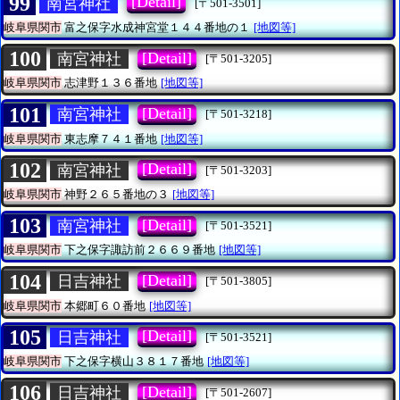
99
[Detail]
南宮神社
[〒501-3501]
岐阜県関市
富之保字水成神宮堂１４４番地の１
[地図等]
100
[Detail]
南宮神社
[〒501-3205]
岐阜県関市
志津野１３６番地
[地図等]
101
[Detail]
南宮神社
[〒501-3218]
岐阜県関市
東志摩７４１番地
[地図等]
102
[Detail]
南宮神社
[〒501-3203]
岐阜県関市
神野２６５番地の３
[地図等]
103
[Detail]
南宮神社
[〒501-3521]
岐阜県関市
下之保字諏訪前２６６９番地
[地図等]
104
[Detail]
日吉神社
[〒501-3805]
岐阜県関市
本郷町６０番地
[地図等]
105
[Detail]
日吉神社
[〒501-3521]
岐阜県関市
下之保字横山３８１７番地
[地図等]
106
[Detail]
日吉神社
[〒501-2607]