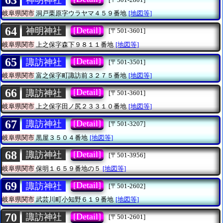
63
岐阜県関市
洞戸栗原字ウラヤマ４５９番地
[地図等]
64
[Detail]
神明神社
[〒501-3601]
岐阜県関市
上之保字森下９８１１番地
[地図等]
65
[Detail]
諏訪神社
[〒501-3501]
岐阜県関市
富之保字町諏訪前３２７５番地
[地図等]
66
[Detail]
諏訪神社
[〒501-3601]
岐阜県関市
上之保字田ノ尻２３３１０番地
[地図等]
67
[Detail]
諏訪神社
[〒501-3207]
岐阜県関市
黒屋３５０４番地
[地図等]
68
[Detail]
諏訪神社
[〒501-3956]
岐阜県関市
保明１６５９番地の５
[地図等]
69
[Detail]
諏訪神社
[〒501-2602]
岐阜県関市
武芸川町小知野６１９番地
[地図等]
70
[Detail]
諏訪神社
[〒501-2601]