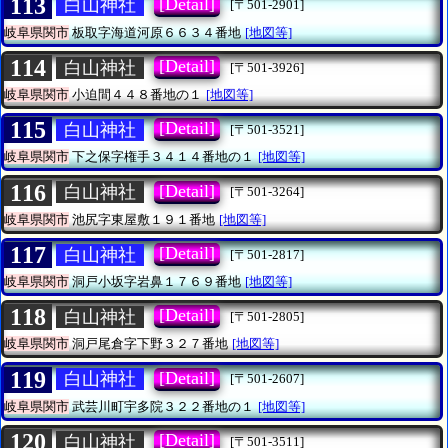
113
[Detail]
白山神社
[〒501-2901]
岐阜県関市
板取字海道河原６６３４番地
[地図等]
114
[Detail]
白山神社
[〒501-3926]
岐阜県関市
小迫間４４８番地の１
[地図等]
115
[Detail]
白山神社
[〒501-3521]
岐阜県関市
下之保字権手３４１４番地の１
[地図等]
116
[Detail]
白山神社
[〒501-3264]
岐阜県関市
池尻字東屋敷１９１番地
[地図等]
117
[Detail]
白山神社
[〒501-2817]
岐阜県関市
洞戸小坂字岩鼻１７６９番地
[地図等]
118
[Detail]
白山神社
[〒501-2805]
岐阜県関市
洞戸尾倉字下野３２７番地
[地図等]
119
[Detail]
白山神社
[〒501-2607]
岐阜県関市
武芸川町宇多院３２２番地の１
[地図等]
120
[Detail]
白山神社
[〒501-3511]