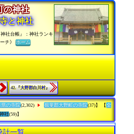
野町の神社
寺と神社
『神社台帳』：神社ランキ
サーチ》
ホーム
42.『大野郡白川村』
阜県の寺院
(2,302)
揖斐郡大野町の寺院
(37)】 【
全
神社
(59)】
統計一覧