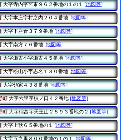
町
大字寺内字宮東９６２番地の１の１
[地図等]
町
大字本庄字村之内２０４番地
[地図等]
町
大字下座倉３７９番地
[地図等]
町
大字南方７６番地
[地図等]
町
大字瀬古小字瀬古４５番地
[地図等]
町
大字松山小字志名１３０番地
[地図等]
町
大字領家４３８番地
[地図等]
野町
大字六里字杁ノ口４２番地
[地図等]
野町
大字稲富字天王山２５９３番地の２
[地図等]
町
大字上秋６５番地の１
[地図等]
町
大字五之里８００番地の１の１
[地図等]