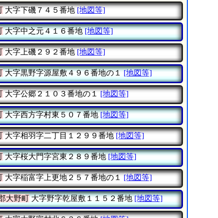
町
大字下磯７４５番地
[地図等]
町
大字中之元４１６番地
[地図等]
町
大字上磯２９２番地
[地図等]
町
大字黒野字源屋敷４９６番地の１
[地図等]
町
大字公郷２１０３番地の１
[地図等]
町
大字西方字村東５０７番地
[地図等]
町
大字相羽字二丁目１２９９番地
[地図等]
町
大字桜大門字宮東２８９番地
[地図等]
町
大字稲富字上更地２５７番地の１
[地図等]
郡大野町
大字野字乾屋敷１１５２番地
[地図等]