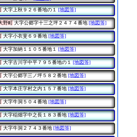
町
大字上秋９２６番地の１
[地図等]
大野町
大字公郷字十三之坪２４７４番地
[地図等]
町
大字小衣斐６９番地
[地図等]
町
大字加納１１０５番地１
[地図等]
町
大字古川字中平７９５番地の１
[地図等]
町
大字公郷字三ノ坪５８２番地
[地図等]
町
大字本庄字村之内１５７番地
[地図等]
町
大字牛洞５０４番地
[地図等]
町
大字稲畑字中之長１８３番地
[地図等]
町
大字牛洞２７４３番地
[地図等]