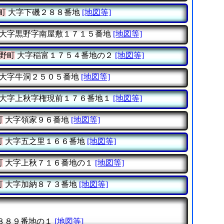
町
大字下磯２８８番地
[地図等]
大字黒野字南屋敷１７１５番地
[地図等]
野町
大字稲富１７５４番地の２
[地図等]
大字牛洞２５０５番地
[地図等]
大字上秋字権現前１７６番地１
[地図等]
町
大字領家９６番地
[地図等]
町
大字五之里１６６番地
[地図等]
町
大字上秋７１６番地の１
[地図等]
町
大字加納８７３番地
[地図等]
８８９番地の１
[地図等]