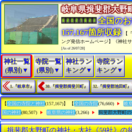
岐阜県揖斐郡大
全国のお
157,167箇所収録
【
ング発信ホームページ】《神社
[As of 26/07/28]
神社一覧
寺院一覧
神社ラン
寺院ラン
(県別)▼
(県別)▼
キング▼
キング▼
1.『岐阜市』
30.『揖斐郡揖斐川町』
32.『揖斐郡池田町』
【
全国の寺院と神社
(157,167)】 【
全国の寺院
(76,660)
岐
国の神社
(80,507)
岐阜県の神社
(3,266)
揖斐郡大野町の
揖斐郡大野町の神社・大社《59社》の