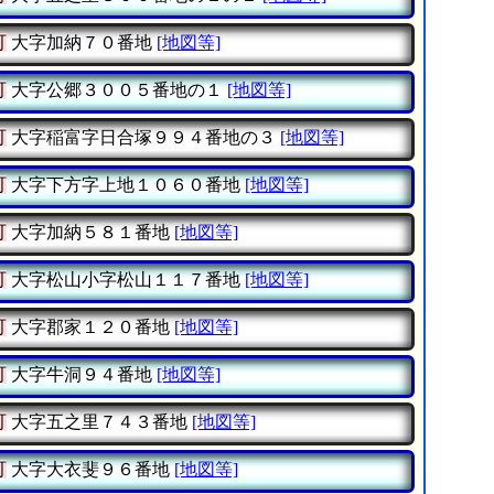
町
大字加納７０番地
[地図等]
町
大字公郷３００５番地の１
[地図等]
町
大字稲富字日合塚９９４番地の３
[地図等]
町
大字下方字上地１０６０番地
[地図等]
町
大字加納５８１番地
[地図等]
町
大字松山小字松山１１７番地
[地図等]
町
大字郡家１２０番地
[地図等]
町
大字牛洞９４番地
[地図等]
町
大字五之里７４３番地
[地図等]
町
大字大衣斐９６番地
[地図等]