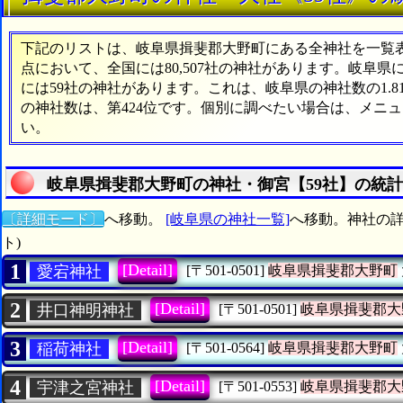
下記のリストは、岐阜県揖斐郡大野町にある全神社を一覧表形
点において、全国には80,507社の神社があります。岐阜県
には59社の神社があります。これは、岐阜県の神社数の1.
の神社数は、第424位です。個別に調べたい場合は、メニ
い。
岐阜県揖斐郡大野町の神社・御宮【59社】の統
〔詳細モード〕
へ移動。
[岐阜県の神社一覧]
へ移動。神社の詳
ト)
1
[Detail]
愛宕神社
[〒501-0501]
岐阜県揖斐郡大野町
2
[Detail]
井口神明神社
[〒501-0501]
岐阜県揖斐郡大
3
[Detail]
稲荷神社
[〒501-0564]
岐阜県揖斐郡大野町
4
[Detail]
宇津之宮神社
[〒501-0553]
岐阜県揖斐郡大