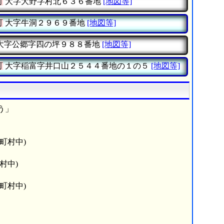
町
大字大野字村北６３６番地
[地図等]
町
大字牛洞２９６９番地
[地図等]
大字公郷字四の坪９８８番地
[地図等]
町
大字稲富字井口山２５４４番地の１の５
[地図等]
う」
町村中)
村中)
町村中)