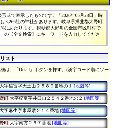
式で表示したものです。「2026年05月28日」時
には3,266社の神社があります。岐阜県揖斐郡大野町
81%にあたります。揖斐郡大野町の全国市区町村で
ューの【全文検索】にキーワードを入力してくださ
計リスト
細は、「Detail」ボタンを押す。(漢字コード順にソー
大字稲富字天王山２５８９番地の１
[地図等]
野町
大字稲富字井口山２５４２番地の２
[地図等]
大字麻生字東屋敷２１４番地
[地図等]
野町
大字南方２６７番地
[地図等]