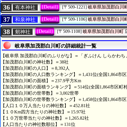
36
[Detail]
有本神社
[〒509-1221]
岐阜県加茂郡白川
37
[Detail]
和泉神社
[〒509-1106]
岐阜県加茂郡白川
38
[Detail]
剱神社
[〒509-1108]
岐阜県加茂郡白川町
岐阜県加茂郡白川町の詳細統計一覧
【岐阜県 加茂郡白川町のふりがな】＝「ぎふけん しらかわち
【加茂郡白川町の神社数】＝38社
【加茂郡白川町の人口】＝8,392人
【加茂郡白川町の人口数ランキング】＝1,431位(全国1,864市区
【加茂郡白川町の面積】＝237.9平方Km
【加茂郡白川町の面積ランキング】＝514位(全国1,864市区町村
【加茂郡白川町の世帯数】＝3,002世帯
【加茂郡白川町の世帯数ランキング】＝1,458位(全国1,864市区
【人口１０万人当たりの神社数】＝452.81社
【１０Km四方当たりの神社数】＝15.97社
【１０万世帯当たりの神社数】＝1,265.82社
【人口当たりの神社数順位】＝131位