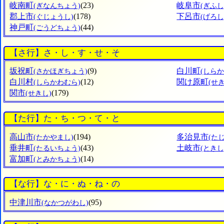
岐南町
(23)
岐阜市
(ぎなんちょう)
(ぎふし
郡上市
(178)
下呂市
(ぐじょうし)
(げろし
神戸町
(44)
(ごうどちょう)
【さ行】さ・し・す・せ・そ
坂祝町
(9)
白川町
(さかほぎちょう)
(しら
白川村
(12)
関け原町
(しらかわむら)
(せ
関市
(179)
(せきし)
【た行】た・ち・つ・て・と
高山市
(194)
多治見市
(たかやまし)
(た
垂井町
(43)
土岐市
(たるいちょう)
(ときし
富加町
(14)
(とみかちょう)
【な行】な・に・ぬ・ね・の
中津川市
(95)
(なかつがわし)