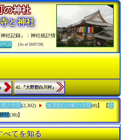
川町の神社
寺と神社
『神社記録』：神社統計情
ホーム
[As of 26/07/28]
』
42.『大野郡白川村』
阜県の寺院
(2,302)
加茂郡白川町の寺院
(8)】 【
全
神社
(38)】
すべてを知る