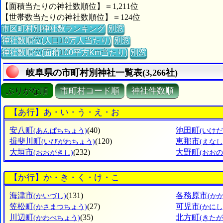
【面積当たりの神社数順位】＝1,211位
【世帯数当たりの神社数順位】＝124位
市区町村別神社数ランキング
別窓
神社数順位(人口10万人当たり)
別窓
神社数順位(面積100平方Km当たり)
別窓
岐阜県の市町村別神社一覧表(3,266社)
ぶりがな順
市町村コード順
神社件数順
【あ行】あ・い・う・え・お
安八町
(40)
池田町
(あんぱちちょう)
(いけ
揖斐川町
(120)
恵那市
(いびがわちょう)
(えなし
大垣市
(232)
大野町
(おおがきし)
(おお
【か行】か・き・く・け・こ
海津市
(131)
各務原市
(かいづし)
(か
笠松町
(27)
可児市
(かさまつちょう)
(かにし
川辺町
(35)
北方町
(かわべちょう)
(きた