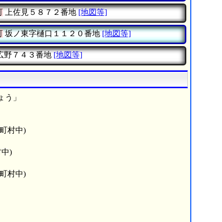
町
上佐見５８７２番地
[地図等]
町
坂ノ東字樋口１１２０番地
[地図等]
広野７４３番地
[地図等]
ょう」
町村中)
中)
町村中)