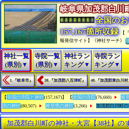
岐阜県加茂郡白
全国のお
157,167箇所収録
【
報発信サイト】《神社サーチ》
神社一覧
寺院一覧
神社ラン
寺院ラン
(県別)▼
(県別)▼
キング▼
キング▼
1.『岐阜市』
38.『加茂郡八百津町』
40.『加茂郡東白川村
【
全国の寺院と神社
(157,167)】 【
全国の寺院
(76,660)
岐
国の神社
(80,507)
岐阜県の神社
(3,266)
加茂郡白川町の
加茂郡白川町の神社・大宮【38社】の