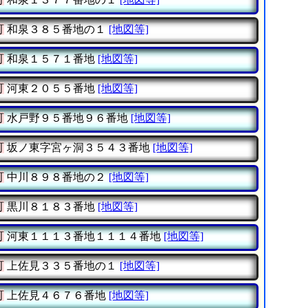
町
和泉３８５番地の１
[地図等]
町
和泉１５７１番地
[地図等]
町
河東２０５５番地
[地図等]
町
水戸野９５番地９６番地
[地図等]
町
坂ノ東字宮ヶ洞３５４３番地
[地図等]
町
中川８９８番地の２
[地図等]
町
黒川８１８３番地
[地図等]
町
河東１１１３番地１１１４番地
[地図等]
町
上佐見３３５番地の１
[地図等]
町
上佐見４６７６番地
[地図等]