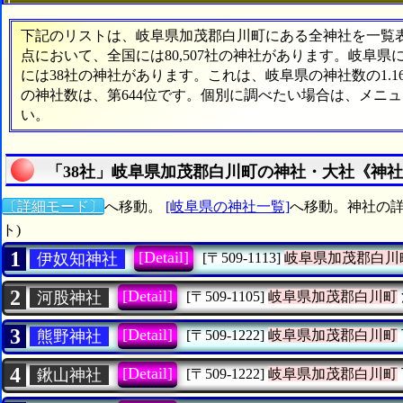
下記のリストは、岐阜県加茂郡白川町にある全神社を一覧表形
点において、全国には80,507社の神社があります。岐阜県
には38社の神社があります。これは、岐阜県の神社数の1.
の神社数は、第644位です。個別に調べたい場合は、メニ
い。
「38社」岐阜県加茂郡白川町の神社・大社《神社
〔詳細モード〕
へ移動。
[岐阜県の神社一覧]
へ移動。神社の詳
ト)
1
[Detail]
伊奴知神社
[〒509-1113]
岐阜県加茂郡白川
2
[Detail]
河股神社
[〒509-1105]
岐阜県加茂郡白川町
3
[Detail]
熊野神社
[〒509-1222]
岐阜県加茂郡白川町
4
[Detail]
鍬山神社
[〒509-1222]
岐阜県加茂郡白川町