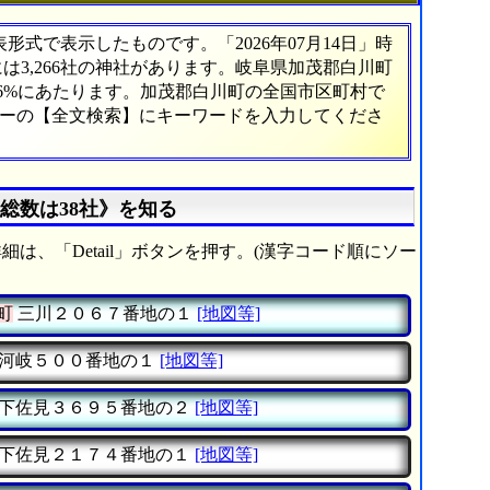
式で表示したものです。「2026年07月14日」時
には3,266社の神社があります。岐阜県加茂郡白川町
16%にあたります。加茂郡白川町の全国市区町村で
ューの【全文検索】にキーワードを入力してくださ
総数は38社》を知る
細は、「Detail」ボタンを押す。(漢字コード順にソー
町
三川２０６７番地の１
[地図等]
河岐５００番地の１
[地図等]
下佐見３６９５番地の２
[地図等]
下佐見２１７４番地の１
[地図等]