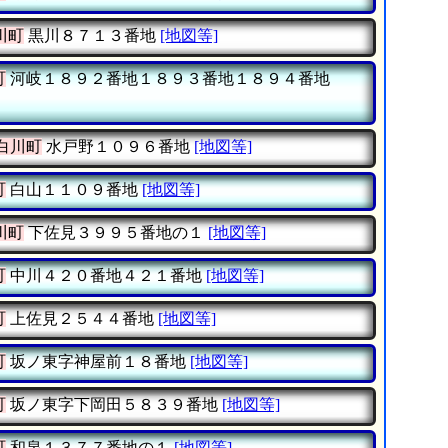
川町
黒川８７１３番地
[地図等]
町
河岐１８９２番地１８９３番地１８９４番地
白川町
水戸野１０９６番地
[地図等]
町
白山１１０９番地
[地図等]
川町
下佐見３９９５番地の１
[地図等]
町
中川４２０番地４２１番地
[地図等]
町
上佐見２５４４番地
[地図等]
町
坂ノ東字神屋前１８番地
[地図等]
町
坂ノ東字下岡田５８３９番地
[地図等]
町
和泉１３７７番地の１
[地図等]