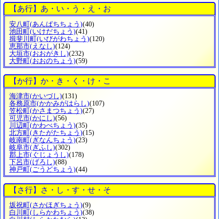
【あ行】あ・い・う・え・お
安八町
(あんぱちちょう)
(40)
池田町
(いけだちょう)
(41)
揖斐川町
(いびがわちょう)
(120)
恵那市
(えなし)
(124)
大垣市
(おおがきし)
(232)
大野町
(おおのちょう)
(59)
【か行】か・き・く・け・こ
海津市
(かいづし)
(131)
各務原市
(かかみがはらし)
(107)
笠松町
(かさまつちょう)
(27)
可児市
(かにし)
(56)
川辺町
(かわべちょう)
(35)
北方町
(きたがたちょう)
(15)
岐南町
(ぎなんちょう)
(23)
岐阜市
(ぎふし)
(302)
郡上市
(ぐじょうし)
(178)
下呂市
(げろし)
(88)
神戸町
(ごうどちょう)
(44)
【さ行】さ・し・す・せ・そ
坂祝町
(さかほぎちょう)
(9)
白川町
(しらかわちょう)
(38)