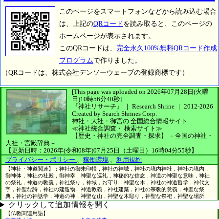
このページをスマートフォンなどから読み込む場合
は、上記の
QRコード
を読み取ると、このページの
ホームページが表示されます。
このQRコードは、
完全永久100%無料QRコード作成
プログラム
で作りました。
（QRコードは、株式会社デンソーウェーブの登録商標です）
[This page was uploaded on 2026年07月28日(火曜
日)10時56分40秒]
『神社リサーチ』 ｜ Research Shrine
｜
2012-2026
Created by
Search Shrines Corp.
神社・大社・御宮の
全国総合情報サイト
≪神社統合調査・
検索サイト≫
【歴史・神社の完全調査・探求】
－全国の神社・
大社・宮殿辞典－
【更新日時：2026年(令和08年)07月25日（土曜日）16時04分55秒】
プライバシー・ポリシー
、
稼働環境
、
利用規約
【神社・神道関連】：神社の御朱印帳，神社の神域，神社の境内神社，神社の境内，
御神体，神社の社殿，御神幸，神聖な巡礼，神秘的な信念，神道の神聖な意味，神社
の祭礼，神道の教義，神社祭り，神域，お守り，神聖な木，神社の神道哲学，神代文
字，神聖な詩，神社の建造物，神道教義，神社建築，神社の宗教的意義，神聖な祭
典，神社の神話学，神道の神，神聖な山，神聖な木彫り，神聖な祭祀，神聖な場所
クリックして追加情報を開く
【仏教関連用語】