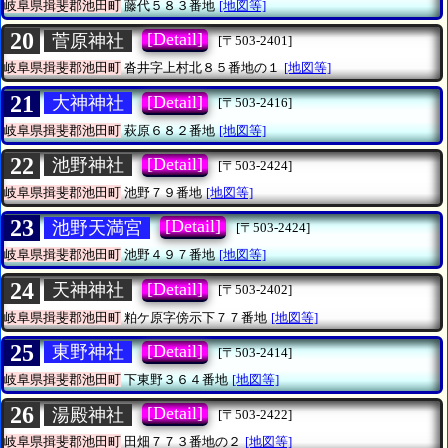
岐阜県揖斐郡池田町
藤代５８３番地
[地図等]
20
[Detail]
菅原神社
[〒503-2401]
岐阜県揖斐郡池田町
沓井字上村北８５番地の１
[地図等]
21
[Detail]
大神神社
[〒503-2416]
岐阜県揖斐郡池田町
萩原６８２番地
[地図等]
22
[Detail]
池野神社
[〒503-2424]
岐阜県揖斐郡池田町
池野７９番地
[地図等]
23
[Detail]
池野天満宮
[〒503-2424]
岐阜県揖斐郡池田町
池野４９７番地
[地図等]
24
[Detail]
天神神社
[〒503-2402]
岐阜県揖斐郡池田町
粕ケ原字傍示下７７番地
[地図等]
25
[Detail]
東野神社
[〒503-2414]
岐阜県揖斐郡池田町
下東野３６４番地
[地図等]
26
[Detail]
湯殿神社
[〒503-2422]
岐阜県揖斐郡池田町
田畑７７３番地の２
[地図等]