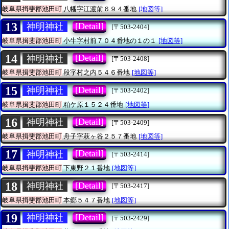
岐阜県揖斐郡池田町
八幡字江渡前６９４番地
[地図等]
13
[Detail]
神明神社
[〒503-2404]
岐阜県揖斐郡池田町
小牛字村前７０４番地の１の１
[地図等]
14
[Detail]
神明神社
[〒503-2408]
岐阜県揖斐郡池田町
段字村之内５４６番地
[地図等]
15
[Detail]
神明神社
[〒503-2402]
岐阜県揖斐郡池田町
粕ケ原１５２４番地
[地図等]
16
[Detail]
神明神社
[〒503-2409]
岐阜県揖斐郡池田町
舟子字萩ヶ谷２５７番地
[地図等]
17
[Detail]
神明神社
[〒503-2414]
岐阜県揖斐郡池田町
下東野２１番地
[地図等]
18
[Detail]
神明神社
[〒503-2417]
岐阜県揖斐郡池田町
本郷５４７番地
[地図等]
19
[Detail]
神明神社
[〒503-2429]