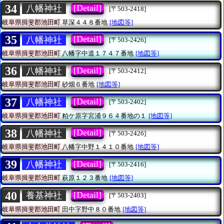
34
[Detail]
八幡神社
[〒503-2418]
岐阜県揖斐郡池田町
草深４４８番地
[地図等]
35
[Detail]
八幡神社
[〒503-2426]
岐阜県揖斐郡池田町
八幡字中道１７４７番地
[地図等]
36
[Detail]
八幡神社
[〒503-2412]
岐阜県揖斐郡池田町
砂畑６番地
[地図等]
37
[Detail]
八幡神社
[〒503-2402]
岐阜県揖斐郡池田町
粕ケ原字宮浦９６４番地の１
[地図等]
38
[Detail]
八幡神社
[〒503-2426]
岐阜県揖斐郡池田町
八幡字中野１４１０番地
[地図等]
39
[Detail]
八幡神社
[〒503-2416]
岐阜県揖斐郡池田町
萩原１２３番地
[地図等]
40
[Detail]
養基神社
[〒503-2403]
岐阜県揖斐郡池田町
田中字野中８０番地
[地図等]