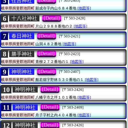
5
[Detail]
住吉神社
[〒503-2405]
岐阜県揖斐郡池田町
願成寺字内山６８４番地
[地図等]
6
[Detail]
十八社神社
[〒503-2428]
岐阜県揖斐郡池田町
片山２９８８番地の２
[地図等]
7
[Detail]
春日神社
[〒503-2421]
岐阜県揖斐郡池田町
山洞４８２番地
[地図等]
8
[Detail]
勝手神社
[〒503-2423]
岐阜県揖斐郡池田町
青柳２７２番地の１
[地図等]
9
[Detail]
神明神社
[〒503-2407]
岐阜県揖斐郡池田町
般若畑字野林５３０番地の１
[地図等]
10
[Detail]
神明神社
[〒503-2426]
岐阜県揖斐郡池田町
八幡字市之坪１０１番地
[地図等]
11
[Detail]
神明神社
[〒503-2409]
岐阜県揖斐郡池田町
舟子字村之内４０４番地
[地図等]
12
[Detail]
神明神社
[〒503-2426]