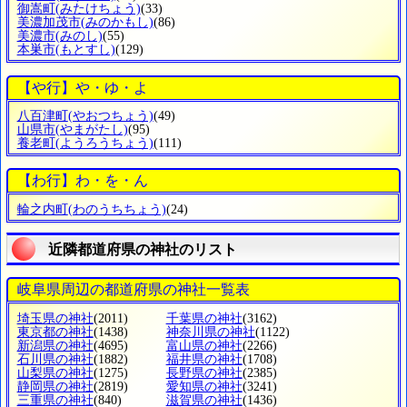
御嵩町
(みたけちょう)
(33)
美濃加茂市
(みのかもし)
(86)
美濃市
(みのし)
(55)
本巣市
(もとすし)
(129)
【や行】や・ゆ・よ
八百津町
(やおつちょう)
(49)
山県市
(やまがたし)
(95)
養老町
(ようろうちょう)
(111)
【わ行】わ・を・ん
輪之内町
(わのうちちょう)
(24)
近隣都道府県の神社のリスト
岐阜県周辺の都道府県の神社一覧表
埼玉県の神社
(2011)
千葉県の神社
(3162)
東京都の神社
(1438)
神奈川県の神社
(1122)
新潟県の神社
(4695)
富山県の神社
(2266)
石川県の神社
(1882)
福井県の神社
(1708)
山梨県の神社
(1275)
長野県の神社
(2385)
静岡県の神社
(2819)
愛知県の神社
(3241)
三重県の神社
(840)
滋賀県の神社
(1436)