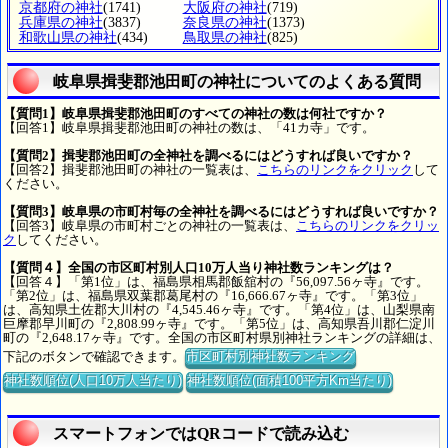
京都府の神社
(1741)
大阪府の神社
(719)
兵庫県の神社
(3837)
奈良県の神社
(1373)
和歌山県の神社
(434)
鳥取県の神社
(825)
岐阜県揖斐郡池田町の神社についてのよくある質問
【質問1】岐阜県揖斐郡池田町のすべての神社の数は何社ですか？
【回答1】岐阜県揖斐郡池田町の神社の数は、「41カ寺」です。
【質問2】揖斐郡池田町の全神社を調べるにはどうすれば良いですか？
【回答2】揖斐郡池田町の神社の一覧表は、
こちらのリンクをクリック
して
ください。
【質問3】岐阜県の市町村毎の全神社を調べるにはどうすれば良いですか？
【回答3】岐阜県の市町村ごとの神社の一覧表は、
こちらのリンクをクリッ
ク
してください。
【質問４】全国の市区町村別人口10万人当り神社数ランキングは？
【回答４】「第1位」は、福島県相馬郡飯舘村の『56,097.56ヶ寺』です。
「第2位」は、福島県双葉郡葛尾村の『16,666.67ヶ寺』です。「第3位」
は、高知県土佐郡大川村の『4,545.46ヶ寺』です。「第4位」は、山梨県南
巨摩郡早川町の『2,808.99ヶ寺』です。「第5位」は、高知県吾川郡仁淀川
町の『2,648.17ヶ寺』です。全国の市区町村県別神社ランキングの詳細は、
下記のボタンで確認できます。
市区町村別神社数ランキング
神社数順位(人口10万人当たり)
神社数順位(面積100平方Km当たり)
スマートフォンではQRコードで読み込む