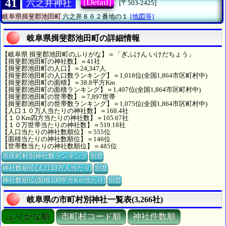
41
[Detail]
六之井神社
[〒503-2425]
岐阜県揖斐郡池田町
六之井８６２番地の１
[地図等]
岐阜県揖斐郡池田町の詳細情報
【岐阜県 揖斐郡池田町のふりがな】＝「ぎふけん いけだちょう」
【揖斐郡池田町の神社数】＝41社
【揖斐郡池田町の人口】＝24,347人
【揖斐郡池田町の人口数ランキング】＝1,018位(全国1,864市区町村中)
【揖斐郡池田町の面積】＝38.8平方Km
【揖斐郡池田町の面積ランキング】＝1,407位(全国1,864市区町村中)
【揖斐郡池田町の世帯数】＝7,897世帯
【揖斐郡池田町の世帯数ランキング】＝1,075位(全国1,864市区町村中)
【人口１０万人当たりの神社数】＝168.4社
【１０Km四方当たりの神社数】＝105.67社
【１０万世帯当たりの神社数】＝519.18社
【人口当たりの神社数順位】＝555位
【面積当たりの神社数順位】＝146位
【世帯数当たりの神社数順位】＝485位
市区町村別神社数ランキング
別窓
神社数順位(人口10万人当たり)
別窓
神社数順位(面積100平方Km当たり)
別窓
岐阜県の市町村別神社一覧表(3,266社)
ぶりがな順
市町村コード順
神社件数順