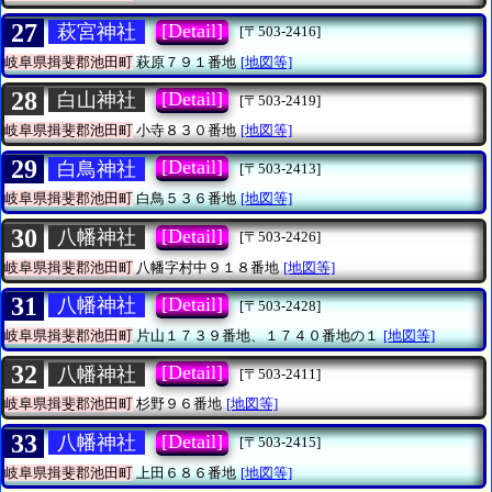
27
[Detail]
萩宮神社
[〒503-2416]
岐阜県揖斐郡池田町
萩原７９１番地
[地図等]
28
[Detail]
白山神社
[〒503-2419]
岐阜県揖斐郡池田町
小寺８３０番地
[地図等]
29
[Detail]
白鳥神社
[〒503-2413]
岐阜県揖斐郡池田町
白鳥５３６番地
[地図等]
30
[Detail]
八幡神社
[〒503-2426]
岐阜県揖斐郡池田町
八幡字村中９１８番地
[地図等]
31
[Detail]
八幡神社
[〒503-2428]
岐阜県揖斐郡池田町
片山１７３９番地、１７４０番地の１
[地図等]
32
[Detail]
八幡神社
[〒503-2411]
岐阜県揖斐郡池田町
杉野９６番地
[地図等]
33
[Detail]
八幡神社
[〒503-2415]
岐阜県揖斐郡池田町
上田６８６番地
[地図等]