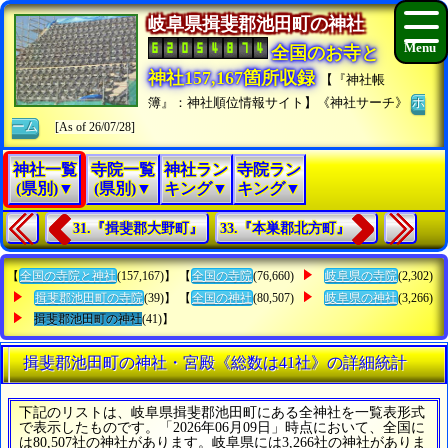
岐阜県揖斐郡池田町の神社
全国のお寺と
神社157,167箇所収録
【『神社帳
簿』：神社順位情報サイト】《神社サーチ》
ホ
ーム
[As of 26/07/28]
神社一覧
寺院一覧
神社ラン
寺院ラン
(県別)▼
(県別)▼
キング▼
キング▼
31.『揖斐郡大野町』
33.『本巣郡北方町』
【
全国の寺院と神社
(157,167)】 【
全国の寺院
(76,660)
岐阜県の寺院
(2,302)
揖斐郡池田町の寺院
(39)】 【
全国の神社
(80,507)
岐阜県の神社
(3,266)
揖斐郡池田町の神社
(41)】
揖斐郡池田町の神社・宮殿《総数は41社》の詳細統計
下記のリストは、岐阜県揖斐郡池田町にある全神社を一覧表形式
で表示したものです。「2026年06月09日」時点において、全国に
は80,507社の神社があります。岐阜県には3,266社の神社がありま