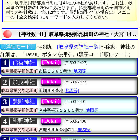
す。岐阜県揖斐郡池田町には41社の神社があります。これは、岐
阜県の神社数の1.26%にあたります。揖斐郡池田町の全国市区町
村での神社数は、第612位です。個別に調べたい場合は、メニュ
ーの【全文検索】にキーワードを入力してください。
【神社数=41】岐阜県揖斐郡池田町の神社・大宮《41
〔詳細モード〕
へ移動。
[岐阜県の神社一覧]
へ移動。神社の
詳細は、「Detail」ボタンを押す。(漢字コード順にソート)
1
[Detail]
稲荷神社
[〒503-2427]
岐阜県揖斐郡池田町
市橋１５６５番地
[地図等]
2
[Detail]
加茂神社
[〒503-2422]
岐阜県揖斐郡池田町
田畑６８番地
[地図等]
3
[Detail]
熊野神社
[〒503-2401]
岐阜県揖斐郡池田町
沓井字権現１２６５番地
[地図等]
4
[Detail]
熊野神社
[〒503-2406]
岐阜県揖斐郡池田町
宮地８６５番地の１
[地図等]