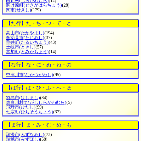
白川村
(しらかわむら)
(12)
関け原町
(せきがはらちょう)
(28)
関市
(せきし)
(179)
【た行】た・ち・つ・て・と
高山市
(たかやまし)
(194)
多治見市
(たじみし)
(37)
垂井町
(たるいちょう)
(43)
土岐市
(ときし)
(57)
富加町
(とみかちょう)
(14)
【な行】な・に・ぬ・ね・の
中津川市
(なかつがわし)
(95)
【は行】は・ひ・ふ・へ・ほ
羽島市
(はしまし)
(84)
東白川村
(ひがししらかわむら)
(5)
飛騨市
(ひだし)
(99)
七宗町
(ひちそうちょう)
(37)
【ま行】ま・み・む・め・も
瑞浪市
(みずなみし)
(73)
瑞穂市
(みずほし)
(58)