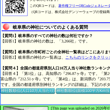
このQRコードは、
著作権フリーQRCodeジェネレー
（QRコードは、株式会社デンソーウェーブの登録
岐阜県の神社についてのよくある質問
【質問1】岐阜県のすべての神社の数は何社ですか？
【回答1】岐阜県の神社の数は、「3,266社」です。
【質問2】岐阜県の市町村ごとの全神社一覧表はどこにありま
【回答2】岐阜県の神社の一覧表は、
こちらのリンクをクリッ
【質問４】全国の都道府県別人口10万人当り神社数ランキン
【回答４】「第1位」は、高知県の『296.87ヶ寺』です。「第
富山県の『212.51ヶ寺』です。「第4位」は、新潟県の『203.
です。全国の都道府県別神社ランキングの詳細は、下記のボ
神社数順位(人口10万人当たり)
神社数順位(面積100平方Km当
[This page was uploaded on 2