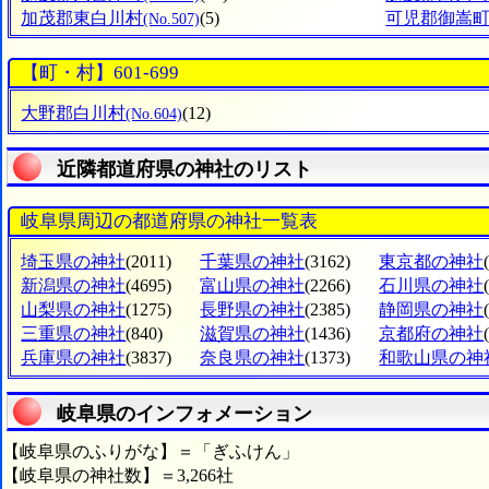
加茂郡東白川村
(5)
可児郡御嵩
(No.507)
【町・村】601-699
大野郡白川村
(12)
(No.604)
近隣都道府県の神社のリスト
岐阜県周辺の都道府県の神社一覧表
埼玉県の神社
(2011)
千葉県の神社
(3162)
東京都の神社
新潟県の神社
(4695)
富山県の神社
(2266)
石川県の神社
山梨県の神社
(1275)
長野県の神社
(2385)
静岡県の神社
三重県の神社
(840)
滋賀県の神社
(1436)
京都府の神社
兵庫県の神社
(3837)
奈良県の神社
(1373)
和歌山県の神
岐阜県のインフォメーション
【岐阜県のふりがな】＝「ぎふけん」
【岐阜県の神社数】＝3,266社