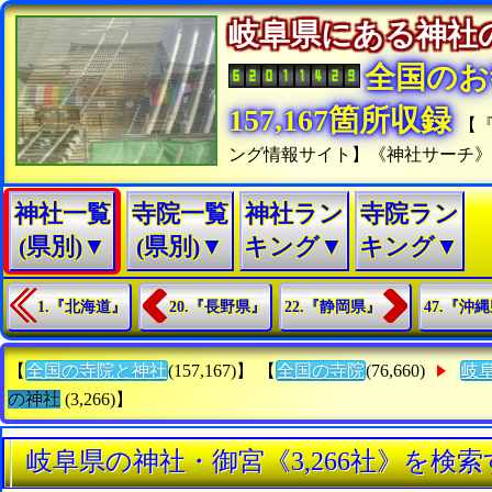
岐阜県にある神
全国のお
157,167箇所収録
【
ング情報サイト】《神社サーチ
神社一覧
寺院一覧
神社ラン
寺院ラン
(県別)▼
(県別)▼
キング▼
キング▼
1.『北海道』
20.『長野県』
22.『静岡県』
47.『沖
【
全国の寺院と神社
(157,167)】 【
全国の寺院
(76,660)
岐
の神社
(3,266)】
岐阜県の神社・御宮《3,266社》を検索