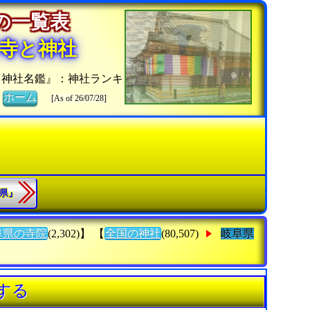
社の一覧表
寺と神社
『神社名鑑』：神社ランキ
》
ホーム
[As of 26/07/28]
縄県』
阜県の寺院
(2,302)】 【
全国の神社
(80,507)
岐阜県
する