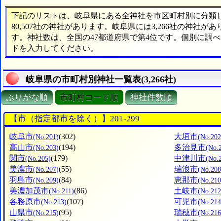
下記のリストは、岐阜県にある全神社を市区町村別に分類した
80,507社の神社があります。岐阜県には3,266社の神社が
す。神社数は、全国の47都道府県で第4位です。個別に調
ドを入力してください。
岐阜県の市町村別神社一覧表(3,266社)
ぶりがな順
市町村コード順
神社件数順
【市（指定都市を除く）】201-299
岐阜市
(302)
大垣市
(No.201)
(No.202
高山市
(194)
多治見市
(No.203)
(No.
関市
(179)
中津川市
(No.205)
(No.
美濃市
(55)
瑞浪市
(No.207)
(No.208
羽島市
(84)
恵那市
(No.209)
(No.210
美濃加茂市
(86)
土岐市
(No.211)
(No.212
各務原市
(107)
可児市
(No.213)
(No.214
山県市
(95)
瑞穂市
(No.215)
(No.216