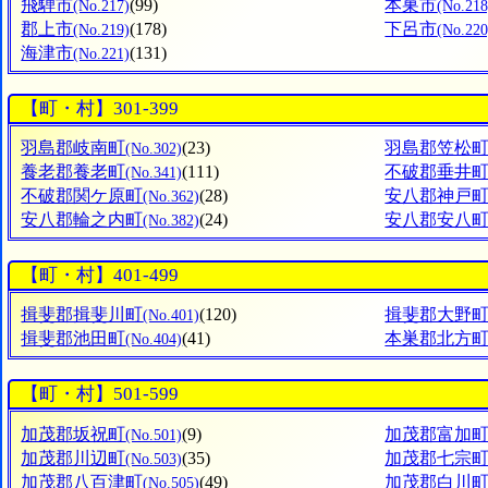
飛騨市
(99)
本巣市
(No.217)
(No.218
郡上市
(178)
下呂市
(No.219)
(No.220
海津市
(131)
(No.221)
【町・村】301-399
羽島郡岐南町
(23)
羽島郡笠松
(No.302)
養老郡養老町
(111)
不破郡垂井
(No.341)
不破郡関ケ原町
(28)
安八郡神戸
(No.362)
安八郡輪之内町
(24)
安八郡安八
(No.382)
【町・村】401-499
揖斐郡揖斐川町
(120)
揖斐郡大野
(No.401)
揖斐郡池田町
(41)
本巣郡北方
(No.404)
【町・村】501-599
加茂郡坂祝町
(9)
加茂郡富加
(No.501)
加茂郡川辺町
(35)
加茂郡七宗
(No.503)
加茂郡八百津町
(49)
加茂郡白川
(No.505)