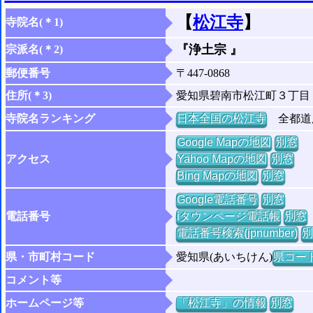
【
松江寺
】
寺院名(＊1)
『浄土宗 』
宗派名(＊2)
郵便番号
〒447-0868
住所(＊3)
愛知県碧南市松江町３丁目
寺院名ランキング
日本全国の松江寺
全都道府
Google Mapの地図
別窓
アクセス
Yahoo Mapの地図
別窓
Bing Mapの地図
別窓
Google電話番号
別窓
電話番号
iタウンページ電話帳
別窓
電話番号検索(jpnumber)
別
県・市町村コード
愛知県(あいちけん)
県コード 
コメント等
ホームページ等
「松江寺」の情報
別窓