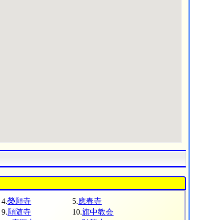
4.
榮願寺
5.
應春寺
9.
願随寺
10.
旗中教会