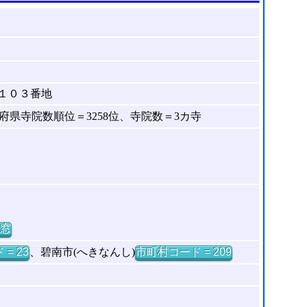
１０３番地
県寺院数順位＝3258位、寺院数＝3カ寺
窓
= 23
、碧南市(へきなんし)
市町村コード = 209