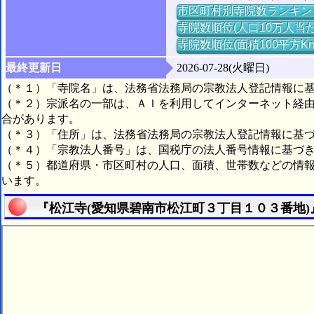
市区町村別寺院数ランキン
寺院数順位(人口10万人当た
寺院数順位(面積100平方K
最終更新日
2026-07-28(火曜日)
（＊１）「寺院名」は、法務省法務局の宗教法人登記情報に
（＊２）宗派名の一部は、ＡＩを利用してインターネット経
合があります。
（＊３）「住所」は、法務省法務局の宗教法人登記情報に基
（＊４）「宗教法人番号」は、国税庁の法人番号情報に基づ
（＊５）都道府県・市区町村の人口、面積、世帯数などの情
います。
『松江寺(愛知県碧南市松江町３丁目１０３番地)