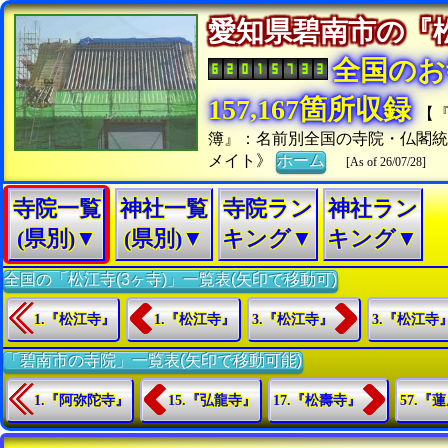
愛知県碧南市の
全国のお
157,167箇所収録
【
簿』：名前別全国の寺院・仏閣
メイト》
ホーム
[As of 26/07/28]
寺院一覧
神社一覧
寺院ラン
神社ラン
(県別)▼
(県別)▼
キング▼
キング▼
全国の「松江寺(3ヶ寺)」一覧表(矢印で移動可)
1.『松江寺』
1.『松江寺』
3.『松江寺』
3.『松江寺
「碧南市の寺院」一覧表(矢印で移動可能)
1.『阿弥陀寺』
15.『弘龍寺』
17.『松壽寺』
57.『