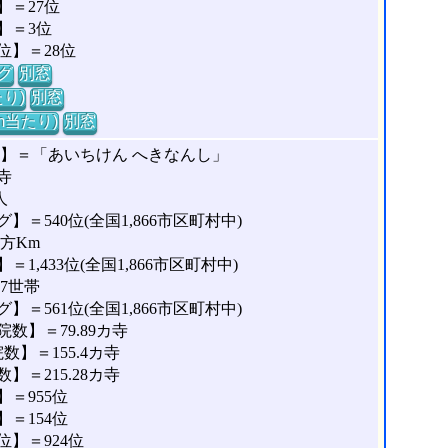
＝27位
】＝3位
位】＝28位
グ
別窓
り)
別窓
m当たり)
別窓
な】＝「あいちけん へきなんし」
寺
人
＝540位(全国1,866市区町村中)
平方Km
,433位(全国1,866市区町村中)
77世帯
＝561位(全国1,866市区町村中)
数】＝79.89カ寺
】＝155.4カ寺
＝215.28カ寺
＝955位
＝154位
】＝924位