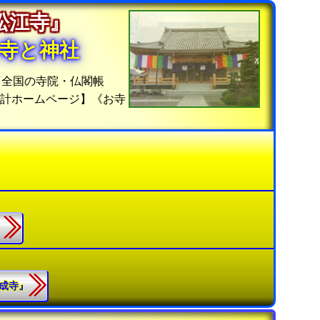
『松江寺』
寺と神社
『全国の寺院・仏閣帳
統計ホームページ】《お寺
』
蓮成寺』