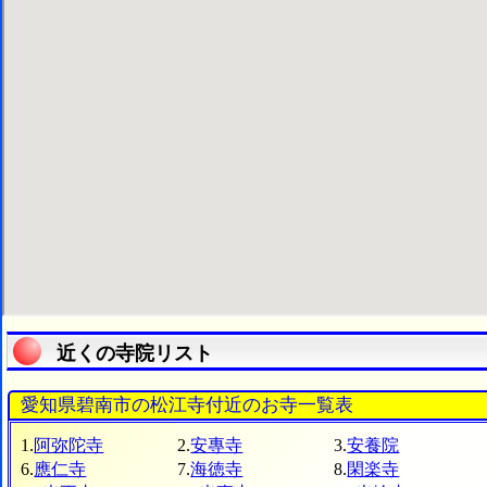
近くの寺院リスト
愛知県碧南市の松江寺付近のお寺一覧表
1.
阿弥陀寺
2.
安專寺
3.
安養院
6.
應仁寺
7.
海徳寺
8.
閑楽寺