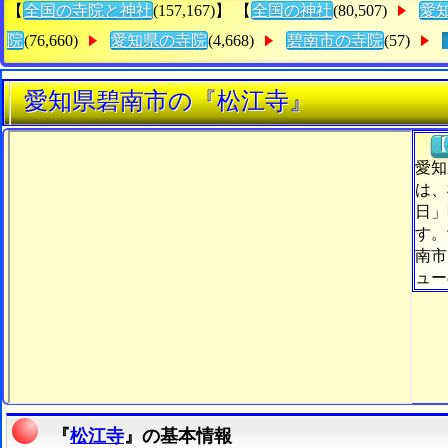
【
全国の寺院と神社
(157,167)】 【
全国の神社
(80,507)
愛
院
(76,660)
愛知県の寺院
(4,668)
碧南市の寺院
(57)
愛知県碧南市の『松江寺』
【
愛知
は、
日」
す。
南市
ュー
『
松江寺
』の基本情報