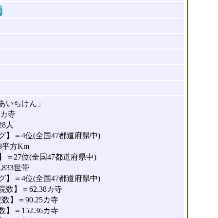
窓
あいちけん」
8カ寺
28人
】＝4位(全国47都道府県中)
8平方Km
＝27位(全国47都道府県中)
833世帯
】＝4位(全国47都道府県中)
数】＝62.38カ寺
】＝90.25カ寺
＝152.36カ寺