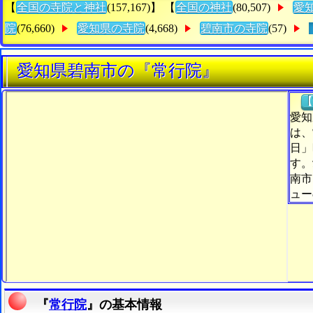
【
全国の寺院と神社
(157,167)】 【
全国の神社
(80,507)
愛
院
(76,660)
愛知県の寺院
(4,668)
碧南市の寺院
(57)
愛知県碧南市の『常行院』
【
愛知
は、
日」
す。
南市
ュー
『
常行院
』の基本情報