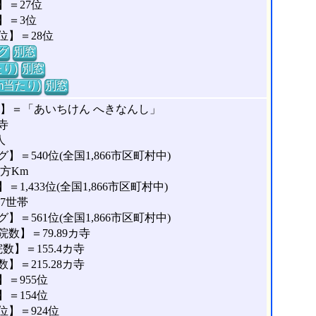
＝27位
】＝3位
位】＝28位
グ
別窓
り)
別窓
m当たり)
別窓
な】＝「あいちけん へきなんし」
寺
人
＝540位(全国1,866市区町村中)
平方Km
,433位(全国1,866市区町村中)
77世帯
＝561位(全国1,866市区町村中)
数】＝79.89カ寺
】＝155.4カ寺
＝215.28カ寺
＝955位
＝154位
】＝924位