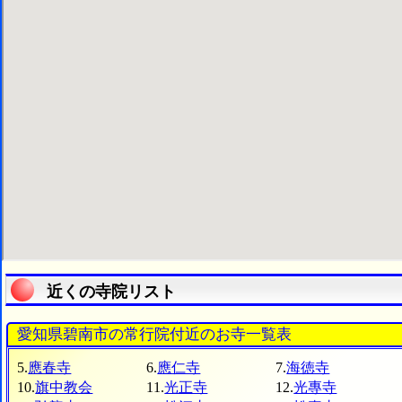
近くの寺院リスト
愛知県碧南市の常行院付近のお寺一覧表
5.
應春寺
6.
應仁寺
7.
海徳寺
10.
旗中教会
11.
光正寺
12.
光專寺