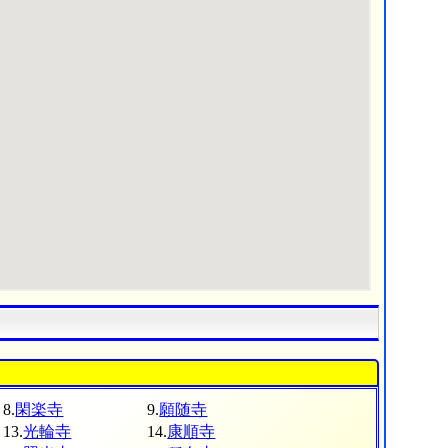
8.
閑楽寺
9.
願随寺
13.
光輪寺
14.
康順寺