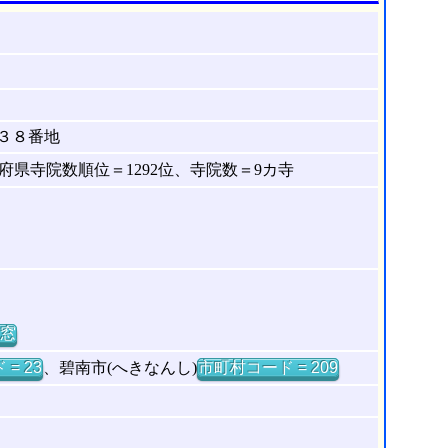
３８番地
県寺院数順位＝1292位、寺院数＝9カ寺
窓
= 23
、碧南市(へきなんし)
市町村コード = 209