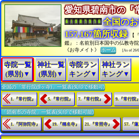
愛知県碧南市の
全国のお
157,167箇所収録
【
鑑』：名前別日本国中の仏教寺
《お寺メイト》
ホーム
[As of 26/
寺院一覧
神社一覧
寺院ラン
神社ラン
(県別)▼
(県別)▼
キング▼
キング▼
全国の「常行院(9ヶ寺)」一覧表(矢印で移動可)
1.『常行院』
5.『常行院』
7.『常行院』
9.『常行院
「碧南市の寺院」一覧表(矢印で移動可能)
1.『阿弥陀寺』
19.『稱名寺』
21.『常照寺』
57.『