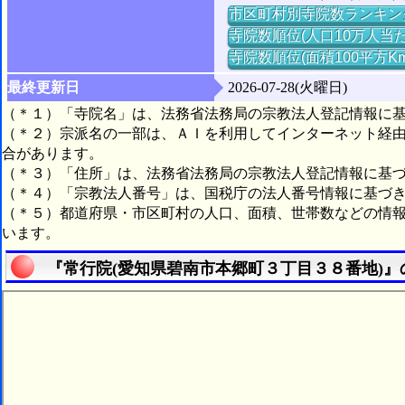
市区町村別寺院数ランキン
寺院数順位(人口10万人当た
寺院数順位(面積100平方K
最終更新日
2026-07-28(火曜日)
（＊１）「寺院名」は、法務省法務局の宗教法人登記情報に
（＊２）宗派名の一部は、ＡＩを利用してインターネット経
合があります。
（＊３）「住所」は、法務省法務局の宗教法人登記情報に基
（＊４）「宗教法人番号」は、国税庁の法人番号情報に基づ
（＊５）都道府県・市区町村の人口、面積、世帯数などの情
います。
『常行院(愛知県碧南市本郷町３丁目３８番地)』