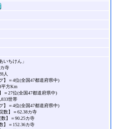
窓
あいちけん」
8カ寺
28人
】＝4位(全国47都道府県中)
8平方Km
＝27位(全国47都道府県中)
833世帯
】＝4位(全国47都道府県中)
数】＝62.38カ寺
】＝90.25カ寺
＝152.36カ寺