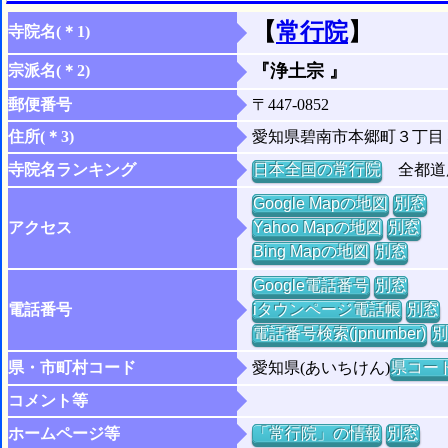
【
常行院
】
寺院名(＊1)
『浄土宗 』
宗派名(＊2)
郵便番号
〒447-0852
住所(＊3)
愛知県碧南市本郷町３丁目
寺院名ランキング
日本全国の常行院
全都道府
Google Mapの地図
別窓
アクセス
Yahoo Mapの地図
別窓
Bing Mapの地図
別窓
Google電話番号
別窓
電話番号
iタウンページ電話帳
別窓
電話番号検索(jpnumber)
別
県・市町村コード
愛知県(あいちけん)
県コード 
コメント等
ホームページ等
「常行院」の情報
別窓