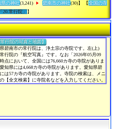
知県の神社
(3,241)
碧南市の神社
(30)】 【
全国の寺
「20.常行院」
】
常行院の写真と地図】
県碧南市の常行院は、浄土宗の寺院です。左(上)
常行院の『航空写真』です。なお「2026年05月09
時点において、全国には76,660カ寺の寺院がありま
愛知県には4,668カ寺の寺院があります。愛知県碧
には57カ寺の寺院があります。寺院の検索は、メニ
の【全文検索】に寺院名などを入力してください。