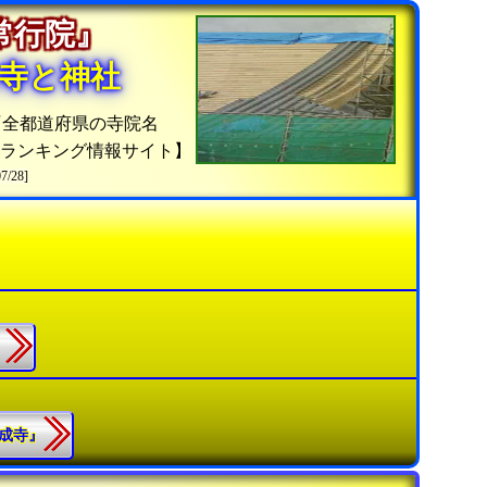
『常行院』
寺と神社
『全都道府県の寺院名
院ランキング情報サイト】
07/28]
』
蓮成寺』