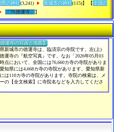
知県の神社
(3,241)
新城市の神社
(115)】 【
全国の
「79.徳運寺」
】
徳運寺の写真と地図】
県新城市の徳運寺は、臨済宗の寺院です。左(上)
徳運寺の『航空写真』です。なお「2026年05月03
時点において、全国には76,660カ寺の寺院がありま
愛知県には4,668カ寺の寺院があります。愛知県新
には110カ寺の寺院があります。寺院の検索は、メ
ーの【全文検索】に寺院名などを入力してくださ