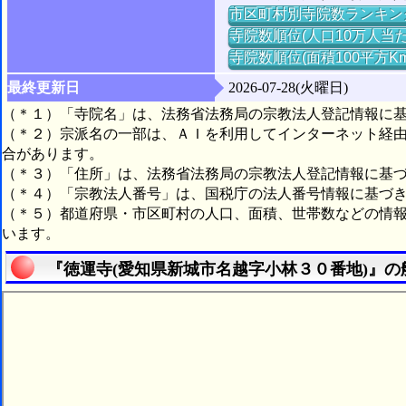
市区町村別寺院数ランキン
寺院数順位(人口10万人当た
寺院数順位(面積100平方K
最終更新日
2026-07-28(火曜日)
（＊１）「寺院名」は、法務省法務局の宗教法人登記情報に
（＊２）宗派名の一部は、ＡＩを利用してインターネット経
合があります。
（＊３）「住所」は、法務省法務局の宗教法人登記情報に基
（＊４）「宗教法人番号」は、国税庁の法人番号情報に基づ
（＊５）都道府県・市区町村の人口、面積、世帯数などの情
います。
『徳運寺(愛知県新城市名越字小林３０番地)』の