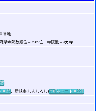
０番地
県寺院数順位＝2585位、寺院数＝4カ寺
窓
= 23
、新城市(しんしろし)
市町村コード = 221