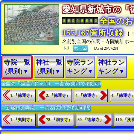
愛知県新城市の
全国のお
157,167箇所収録
【
名前別全国の仏閣・寺院統計ホー
ト》
ホーム
[As of 26/07/28]
寺院一覧
神社一覧
寺院ラン
神社ラン
(県別)▼
(県別)▼
キング▼
キング▼
全国の「徳運寺(4ヶ寺)」一覧表(矢印で移動可)
1.『徳運寺』
2.『徳運寺』
4.『徳運寺』
4.『徳運寺
「新城市の寺院」一覧表(矢印で移動可能)
1.『夷則寺』
78.『洞泉寺』
80.『徳藏寺』
110.『