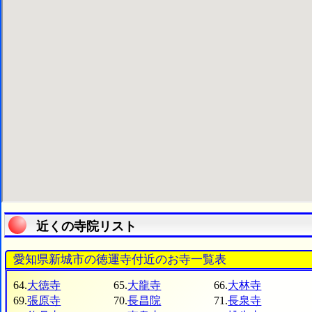
近くの寺院リスト
愛知県新城市の徳運寺付近のお寺一覧表
64.
大徳寺
65.
大龍寺
66.
大林寺
69.
張原寺
70.
長昌院
71.
長泉寺