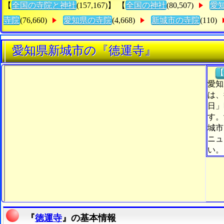
【
全国の寺院と神社
(157,167)】 【
全国の神社
(80,507)
愛
寺院
(76,660)
愛知県の寺院
(4,668)
新城市の寺院
(110)
愛知県新城市の『徳運寺』
【
愛知
は、
日」
す。
城市
ニュ
い。
『
徳運寺
』の基本情報