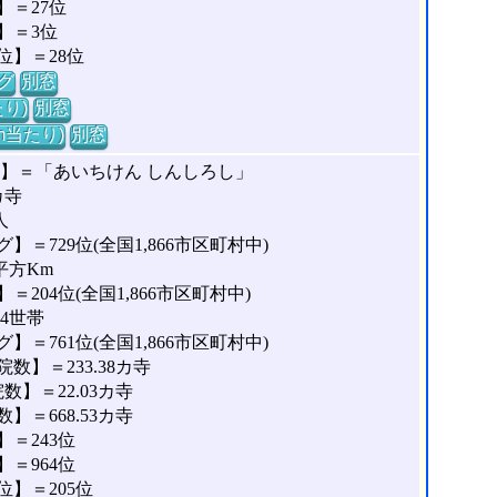
＝27位
】＝3位
位】＝28位
グ
別窓
り)
別窓
m当たり)
別窓
な】＝「あいちけん しんしろし」
カ寺
人
＝729位(全国1,866市区町村中)
平方Km
204位(全国1,866市区町村中)
54世帯
＝761位(全国1,866市区町村中)
】＝233.38カ寺
】＝22.03カ寺
＝668.53カ寺
＝243位
＝964位
】＝205位