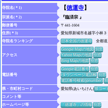
【
徳運寺
】
寺院名(＊1)
『臨済宗 』
宗派名(＊2)
郵便番号
〒441-1604
住所(＊3)
愛知県新城市名越字小林３
寺院名ランキング
日本全国の徳運寺
全都道府
Google Mapの地図
別窓
アクセス
Yahoo Mapの地図
別窓
Bing Mapの地図
別窓
Google電話番号
別窓
電話番号
iタウンページ電話帳
別窓
電話番号検索(jpnumber)
別
県・市町村コード
愛知県(あいちけん)
県コード 
コメント等
ホームページ等
「徳運寺」の情報
別窓