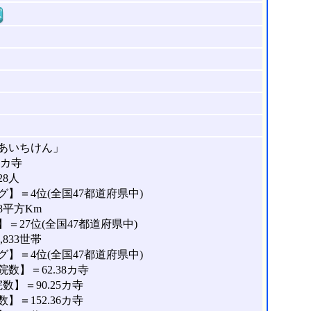
窓
あいちけん」
8カ寺
28人
】＝4位(全国47都道府県中)
8平方Km
＝27位(全国47都道府県中)
833世帯
】＝4位(全国47都道府県中)
数】＝62.38カ寺
】＝90.25カ寺
＝152.36カ寺