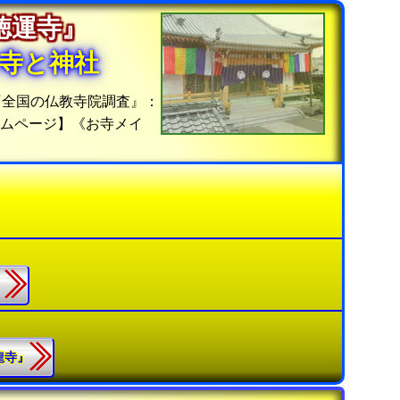
『徳運寺』
寺と神社
『全国の仏教寺院調査』：
ムページ】《お寺メイ
』
渕龍寺』