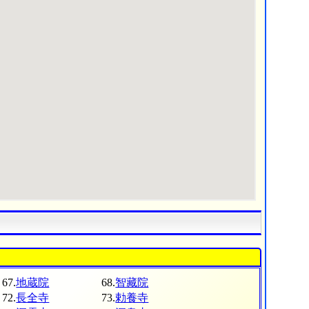
67.
地蔵院
68.
智藏院
72.
長全寺
73.
勅養寺