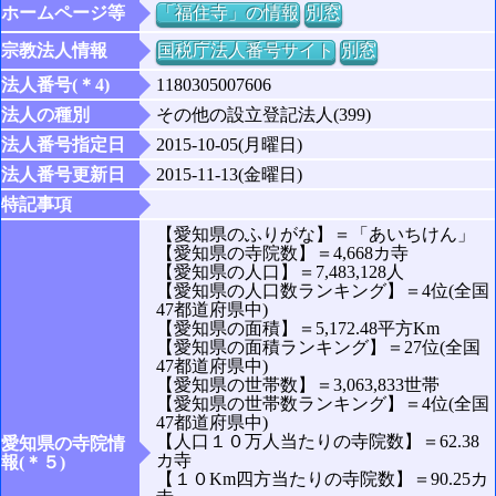
ホームページ等
「福住寺」の情報
別窓
宗教法人情報
国税庁法人番号サイト
別窓
法人番号(＊4)
1180305007606
法人の種別
その他の設立登記法人(399)
法人番号指定日
2015-10-05(月曜日)
法人番号更新日
2015-11-13(金曜日)
特記事項
【愛知県のふりがな】＝「あいちけん」
【愛知県の寺院数】＝4,668カ寺
【愛知県の人口】＝7,483,128人
【愛知県の人口数ランキング】＝4位(全国
47都道府県中)
【愛知県の面積】＝5,172.48平方Km
【愛知県の面積ランキング】＝27位(全国
47都道府県中)
【愛知県の世帯数】＝3,063,833世帯
【愛知県の世帯数ランキング】＝4位(全国
47都道府県中)
【人口１０万人当たりの寺院数】＝62.38
愛知県の寺院情
カ寺
報(＊５)
【１０Km四方当たりの寺院数】＝90.25カ