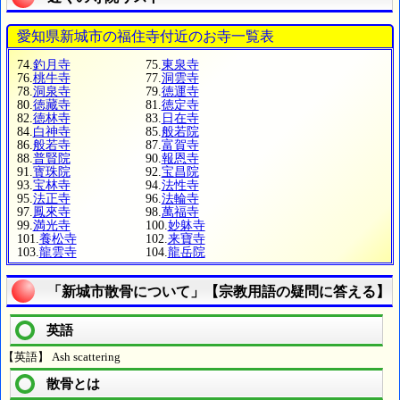
愛知県新城市の福住寺付近のお寺一覧表
74.
釣月寺
75.
東泉寺
76.
桃牛寺
77.
洞雲寺
78.
洞泉寺
79.
徳運寺
80.
徳藏寺
81.
徳定寺
82.
徳林寺
83.
日在寺
84.
白神寺
85.
般若院
86.
般若寺
87.
富賀寺
88.
普賢院
90.
報恩寺
91.
寳珠院
92.
宝昌院
93.
宝林寺
94.
法性寺
95.
法正寺
96.
法輪寺
97.
鳳來寺
98.
萬福寺
99.
満光寺
100.
妙躰寺
101.
養松寺
102.
来寶寺
103.
龍雲寺
104.
龍岳院
「新城市散骨について」【宗教用語の疑問に答える】
英語
【英語】 Ash scattering
散骨とは