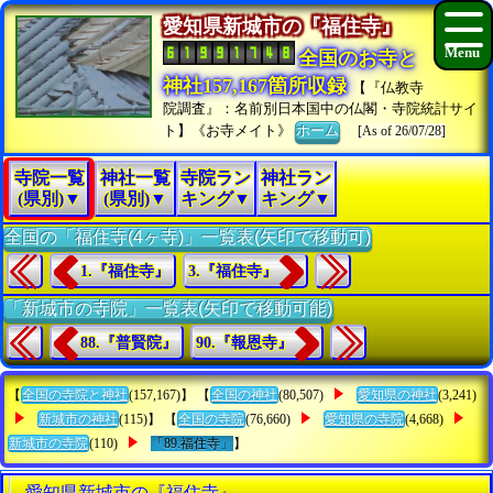
愛知県新城市の『福住寺』
全国のお寺と
神社157,167箇所収録
【『仏教寺
院調査』：名前別日本国中の仏閣・寺院統計サイ
ト】《お寺メイト》
ホーム
[As of 26/07/28]
寺院一覧
神社一覧
寺院ラン
神社ラン
(県別)▼
(県別)▼
キング▼
キング▼
全国の「福住寺(4ヶ寺)」一覧表(矢印で移動可)
1.『福住寺』
3.『福住寺』
「新城市の寺院」一覧表(矢印で移動可能)
88.『普賢院』
90.『報恩寺』
【
全国の寺院と神社
(157,167)】 【
全国の神社
(80,507)
愛知県の神社
(3,241)
新城市の神社
(115)】 【
全国の寺院
(76,660)
愛知県の寺院
(4,668)
新城市の寺院
(110)
「89.福住寺」
】
愛知県新城市の『福住寺』