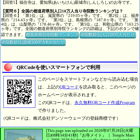
【回答5】福住寺は、愛知県(あいちけん)新城市(しんしろし)のお寺です。
【質問６】全国の都道府県別人口10万人当り寺院数ランキングは？
【回答６】「第1位」は、滋賀県の『219.05ヶ寺』です。「第2位」は、福井
県の『214.43ヶ寺』です。「第3位」は、島根県の『187.8ヶ寺』です。「第
4位」は、山梨県の『178.46ヶ寺』です。「第5位」は、和歌山県の『163.25
ヶ寺』です。全国の都道府県別寺院ランキングの詳細は、下記のボタンで確
認できます。
都道府県別寺院数ランキング
寺院数順位(人口10万人当たり)
寺院数順位(面積100平方Km当たり)
QRCodeを使いスマートフォンで利用
このページをスマートフォンなどから読み込む場合
は、上記の
QRコード
を読み取ると、このページの
ホームページが表示されます。
このQRコードは、
永久無料QRコード作成Program
で作りました。
（QRコードは、株式会社デンソーウェーブの登録商標です）
[This page was uploaded on 2026年07月28日(火曜
日)08時34分41秒]
『お寺メイト』 ｜ Temple Mate
｜
2006-2026
It's fun to see
the shrines and temples.