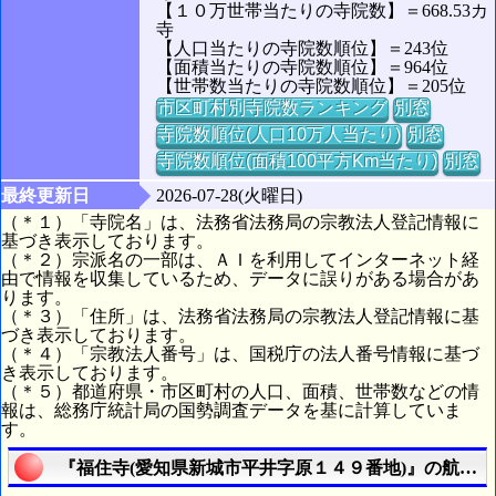
【１０万世帯当たりの寺院数】＝668.53カ
寺
【人口当たりの寺院数順位】＝243位
【面積当たりの寺院数順位】＝964位
【世帯数当たりの寺院数順位】＝205位
市区町村別寺院数ランキング
別窓
寺院数順位(人口10万人当たり)
別窓
寺院数順位(面積100平方Km当たり)
別窓
最終更新日
2026-07-28(火曜日)
（＊１）「寺院名」は、法務省法務局の宗教法人登記情報に
基づき表示しております。
（＊２）宗派名の一部は、ＡＩを利用してインターネット経
由で情報を収集しているため、データに誤りがある場合があ
ります。
（＊３）「住所」は、法務省法務局の宗教法人登記情報に基
づき表示しております。
（＊４）「宗教法人番号」は、国税庁の法人番号情報に基づ
き表示しております。
（＊５）都道府県・市区町村の人口、面積、世帯数などの情
報は、総務庁統計局の国勢調査データを基に計算していま
す。
『福住寺(愛知県新城市平井字原１４９番地)』の航空写