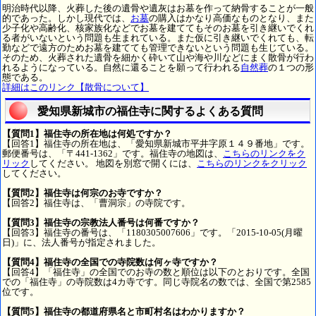
明治時代以降、火葬した後の遺骨や遺灰はお墓を作って納骨することが一般
的であった。しかし現代では、
お墓
の購入はかなり高価なものとなり、また
少子化や高齢化、核家族化などでお墓を建ててもそのお墓を引き継いでくれ
る者がいないという問題も生まれている。また仮に引き継いでくれても、転
勤などで遠方のためお墓を建てても管理できないという問題も生じている。
そのため、火葬された遺骨を細かく砕いて山や海や川などにまく散骨が行わ
れるようになっている。自然に還ることを願って行われる
自然葬
の１つの形
態である。
詳細はこのリンク【散骨について】
愛知県新城市の福住寺に関するよくある質問
【質問1】福住寺の所在地は何処ですか？
【回答1】福住寺の所在地は、「愛知県新城市平井字原１４９番地」です。
郵便番号は、「〒441-1362」です。福住寺の地図は、
こちらのリンクをク
リック
してください。 地図を別窓で開くには、
こちらのリンクをクリック
してください。
【質問2】福住寺は何宗のお寺ですか？
【回答2】福住寺は、「曹洞宗」の寺院です。
【質問3】福住寺の宗教法人番号は何番ですか？
【回答3】福住寺の番号は、「1180305007606」です。「2015-10-05(月曜
日)」に、法人番号が指定されました。
【質問4】福住寺の全国での寺院数は何ヶ寺ですか？
【回答4】「福住寺」の全国でのお寺の数と順位は以下のとおりです。全国
での「福住寺」の寺院数は4カ寺です。同じ寺院名の数では、全国で第2585
位です。
【質問5】福住寺の都道府県名と市町村名はわかりますか？