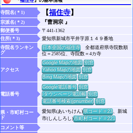
『
福住寺
』の基本情報
【
福住寺
】
寺院名(＊1)
『曹洞宗 』
宗派名(＊2)
郵便番号
〒441-1362
住所(＊3)
愛知県新城市平井字原１４９番地
寺院名ランキン
日本全国の福住寺
全都道府県寺院数順
グ
位＝2585位、寺院数＝4カ寺
Google Mapの地図
別窓
アクセス
Yahoo Mapの地図
別窓
Bing Mapの地図
別窓
Google電話番号
別窓
電話番号
iタウンページ電話帳
別窓
電話番号検索(jpnumber)
別窓
愛知県(あいちけん)
県コード = 23
、新城
県・市町村コー
ド
市(しんしろし)
市町村コード = 221
コメント等