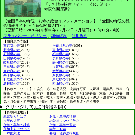
「寺社情報検索サイト」
《お寺巡り・
寺院仏閣探索》
【全国日本の寺院－お寺の総合インフォメーション】
「全国の寺院の総
合情報サイト ～寺院仏閣超入門～」
【更新日時：2026年(令和08年)07月27日（月曜日）18時11分23秒】
プライバシー・ポリシー
、
稼働環境
、
利用規約
【他府県の寺院】
東京都の寺
(2887)
神奈川県の寺
(1905)
新潟県の寺
(2795)
富山県の寺
(1604)
石川県の寺
(1380)
福井県の寺
(1687)
山梨県の寺
(1490)
長野県の寺
(1555)
岐阜県の寺
(2302)
静岡県の寺
(2602)
三重県の寺
(2342)
滋賀県の寺
(3095)
京都府の寺
(3031)
大阪府の寺
(3372)
兵庫県の寺
(3259)
奈良県の寺
(1799)
和歌山県の寺
(1573)
鳥取県の寺
(467)
島根県の寺
(1304)
岡山県の寺
(1380)
【仏教キーワード】：倶会一処・年忌法要・改葬許可証・夫婦墓・副葬品・檀家・合
葬墓・埋葬許可証・樹木葬・合祀墓・仏縁・散骨・永代供養墓・家墓・永代供養・自
然葬・本堂・お堂・御々堂・戒名・改葬・墓誌・御魂入れ・終活・納骨室・お施餓
鬼・月命日・追善供養・開眼供養・御朱印・僧侶派遣・角柱塔婆
クリックして追加情報を開く
【仏教関連用語】
親鸞聖人とは？
お墓・墓地の情報
今年の法事
納骨堂について学ぶ
行年・享年の計算
行年・享年一覧表
蓮如上人について
寺院・お寺
日本国憲法
墓地・埋葬法律規則