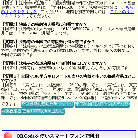
【回答1】法輪寺の住所は、「愛知県新城市作手保永字カド１４・１５番合
併地」です。郵便番号は、「〒441-1536」です。法輪寺の地図は、
こちら
のリンクをクリック
してください。 地図を別窓で開くには、
こちらのリン
クをクリック
してください。
【質問2】法輪寺の宗教法人番号は何番ですか？
【回答2】法輪寺の法人番号は、「6180305007741」です。法人番号指定年
月日は、「2015-10-05(月曜日)」です。
【質問3】法輪寺の全国での寺院数は何ヶ寺ですか？
【回答3】「法輪寺」の全都道府県での寺院数とランキングは以下のとおり
です。全国での「法輪寺」の寺院数は96カ寺です。同じ寺院名の数では、
全国で第69位です。
【質問4】法輪寺の都道府県名と市町村名はわかりますか？
【回答4】法輪寺は、愛知県(あいちけん)新城市(しんしろし)の寺院です。
【質問６】全国で100平方キロメートル当りの寺院が多いの都道府県はどこ
ですか？
【回答６】「第1位」は、大阪府の『176.99ヶ寺』です。「第2位」は、東京
都の『131.77ヶ寺』です。「第3位」は、愛知県の『90.25ヶ寺』です。「第
4位」は、神奈川県の『78.85ヶ寺』です。「第5位」は、滋賀県の『77.04ヶ
寺』です。全国の都道府県別寺院ランキングの詳細は、下記のボタンで確認
できます。
都道府県別寺院数ランキング
寺院数順位(人口10万人当たり)
寺院数順位(面積100平方Km当たり)
QRCodeを使いスマートフォンで利用