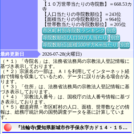
【１０万世帯当たりの寺院数】＝668.53カ
寺
【人口当たりの寺院数順位】＝243位
【面積当たりの寺院数順位】＝964位
【世帯数当たりの寺院数順位】＝205位
市区町村別寺院数ランキング
別窓
寺院数順位(人口10万人当たり)
別窓
寺院数順位(面積100平方Km当たり)
別窓
最終更新日
2026-07-28(火曜日)
（＊１）「寺院名」は、法務省法務局の宗教法人登記情報に
基づき表示しております。
（＊２）宗派名の一部は、ＡＩを利用してインターネット経
由で情報を収集しているため、データに誤りがある場合があ
ります。
（＊３）「住所」は、法務省法務局の宗教法人登記情報に基
づき表示しております。
（＊４）「宗教法人番号」は、国税庁の法人番号情報に基づ
き表示しております。
（＊５）都道府県・市区町村の人口、面積、世帯数などの情
報は、総務庁統計局の国勢調査データを基に計算していま
す。
『法輪寺(愛知県新城市作手保永字カド１４・１５番合