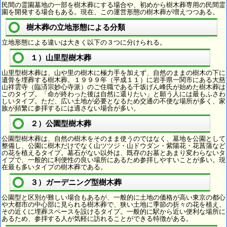
民間の霊園墓地の一部を樹木葬にする場合や、初めから樹木葬専用の民間霊
園を開発する場合もある。現在、この運営形態の樹木葬が増えつつある。
樹木葬の立地形態による分類
立地形態による違いは大きく以下の３つに分けられる。
１）山里型樹木葬
山里型樹木葬は、山や里の樹木に極力手を加えず、自然のままの樹木の下に
遺骨を埋葬する樹木葬。１９９９年（平成１１）に岩手県一関市にある大慈
山祥雲寺（臨済宗妙心寺派）のご住職である千坂げん峰氏が始めた樹木葬は
このタイプ。「命が終わった後は自然に還りたい」と願う人には最もふさわ
しいタイプ。ただ、広い土地が必要となるため交通の不便な場所が多く、家
族が頻繁に参拝するには適さない場合が多い。
２）公園型樹木葬
公園型樹木葬は、自然の樹木をそのまま使うのではなく、墓地を公園として
整備し、公園に樹木だけでなく山ツツジ・山ドウダン・紫陽花・花菖蒲など
の花を植えるタイプ。墓石がない以外は、既存のお墓とあまり変わらないタ
イプで、一般的に利便性の良い場所にあるため参拝しやすいことが多い。現
在最も多いタイプの樹木葬である。
３）ガーデニング型樹木葬
公園型と区別が難しい場合もあるが、一般的に土地の価格が高い東京の都心
や大都市の中心部に見られる樹木葬で、狭い土地に季節の折々の花を植え、
その近くに埋葬スペースを設けるタイプ。一般的に駅から近い便利な場所に
あるため、参拝する人が気軽に訪れることができる特徴がある。