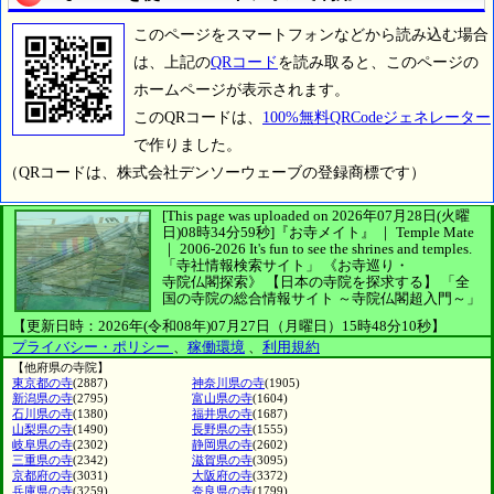
このページをスマートフォンなどから読み込む場合
は、上記の
QRコード
を読み取ると、このページの
ホームページが表示されます。
このQRコードは、
100%無料QRCodeジェネレーター
で作りました。
（QRコードは、株式会社デンソーウェーブの登録商標です）
[This page was uploaded on 2026年07月28日(火曜
日)08時34分59秒]
『お寺メイト』 ｜ Temple Mate
｜
2006-2026
It's fun to see
the shrines and temples.
「寺社情報検索サイト」
《お寺巡り・
寺院仏閣探索》
【日本の寺院を探求する】
「全
国の寺院の総合情報サイト ～寺院仏閣超入門～」
【更新日時：2026年(令和08年)07月27日（月曜日）15時48分10秒】
プライバシー・ポリシー
、
稼働環境
、
利用規約
【他府県の寺院】
東京都の寺
(2887)
神奈川県の寺
(1905)
新潟県の寺
(2795)
富山県の寺
(1604)
石川県の寺
(1380)
福井県の寺
(1687)
山梨県の寺
(1490)
長野県の寺
(1555)
岐阜県の寺
(2302)
静岡県の寺
(2602)
三重県の寺
(2342)
滋賀県の寺
(3095)
京都府の寺
(3031)
大阪府の寺
(3372)
兵庫県の寺
(3259)
奈良県の寺
(1799)