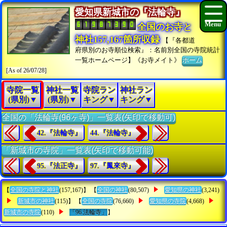
愛知県新城市の『法輪寺』
全国のお寺と
神社157,167箇所収録
【『各都道
府県別のお寺順位検索』：名前別全国の寺院統計
一覧ホームページ】《お寺メイト》
ホーム
[As of 26/07/28]
寺院一覧
神社一覧
寺院ラン
神社ラン
(県別)▼
(県別)▼
キング▼
キング▼
全国の「法輪寺(96ヶ寺)」一覧表(矢印で移動可)
42.『法輪寺』
44.『法輪寺』
「新城市の寺院」一覧表(矢印で移動可能)
95.『法正寺』
97.『鳳來寺』
【
全国の寺院と神社
(157,167)】 【
全国の神社
(80,507)
愛知県の神社
(3,241)
新城市の神社
(115)】 【
全国の寺院
(76,660)
愛知県の寺院
(4,668)
新城市の寺院
(110)
「96.法輪寺」
】