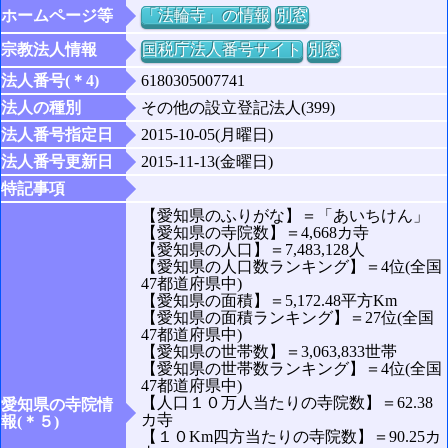
ホームページ等
「法輪寺」の情報
別窓
宗教法人情報
国税庁法人番号サイト
別窓
法人番号(＊4)
6180305007741
法人の種別
その他の設立登記法人(399)
法人番号指定日
2015-10-05(月曜日)
法人番号更新日
2015-11-13(金曜日)
特記事項
【愛知県のふりがな】＝「あいちけん」
【愛知県の寺院数】＝4,668カ寺
【愛知県の人口】＝7,483,128人
【愛知県の人口数ランキング】＝4位(全国
47都道府県中)
【愛知県の面積】＝5,172.48平方Km
【愛知県の面積ランキング】＝27位(全国
47都道府県中)
【愛知県の世帯数】＝3,063,833世帯
【愛知県の世帯数ランキング】＝4位(全国
47都道府県中)
【人口１０万人当たりの寺院数】＝62.38
愛知県の寺院情
カ寺
報(＊５)
【１０Km四方当たりの寺院数】＝90.25カ