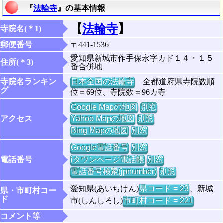
『
法輪寺
』の基本情報
【
法輪寺
】
寺院名(＊1)
郵便番号
〒441-1536
愛知県新城市作手保永字カド１４・１５
住所(＊3)
番合併地
寺院名ランキン
日本全国の法輪寺
全都道府県寺院数順
グ
位＝69位、寺院数＝96カ寺
Google Mapの地図
別窓
アクセス
Yahoo Mapの地図
別窓
Bing Mapの地図
別窓
Google電話番号
別窓
電話番号
iタウンページ電話帳
別窓
電話番号検索(jpnumber)
別窓
愛知県(あいちけん)
県コード = 23
、新城
県・市町村コー
ド
市(しんしろし)
市町村コード = 221
コメント等