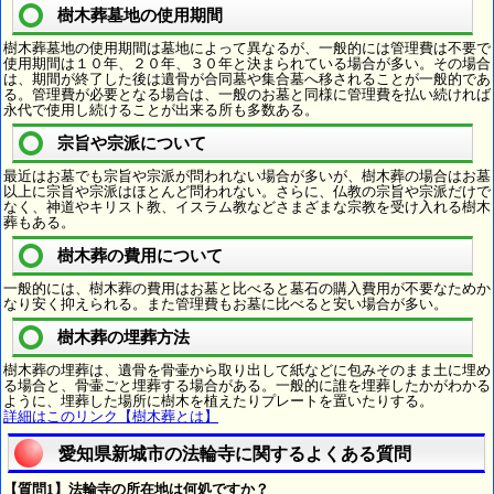
樹木葬墓地の使用期間
樹木葬墓地の使用期間は墓地によって異なるが、一般的には管理費は不要で
使用期間は１０年、２０年、３０年と決まられている場合が多い。その場合
は、期間が終了した後は遺骨が合同墓や集合墓へ移されることが一般的であ
る。管理費が必要となる場合は、一般のお墓と同様に管理費を払い続ければ
永代で使用し続けることが出来る所も多数ある。
宗旨や宗派について
最近はお墓でも宗旨や宗派が問われない場合が多いが、樹木葬の場合はお墓
以上に宗旨や宗派はほとんど問われない。さらに、仏教の宗旨や宗派だけで
なく、神道やキリスト教、イスラム教などさまざまな宗教を受け入れる樹木
葬もある。
樹木葬の費用について
一般的には、樹木葬の費用はお墓と比べると墓石の購入費用が不要なためか
なり安く抑えられる。また管理費もお墓に比べると安い場合が多い。
樹木葬の埋葬方法
樹木葬の埋葬は、遺骨を骨壷から取り出して紙などに包みそのまま土に埋め
る場合と、骨壷ごと埋葬する場合がある。一般的に誰を埋葬したかがわかる
ように、埋葬した場所に樹木を植えたりプレートを置いたりする。
詳細はこのリンク【樹木葬とは】
愛知県新城市の法輪寺に関するよくある質問
【質問1】法輪寺の所在地は何処ですか？