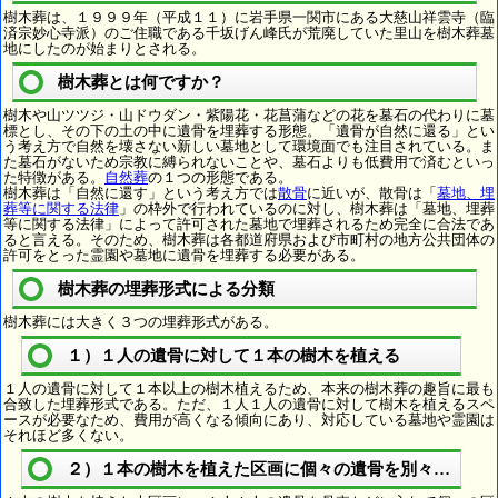
樹木葬は、１９９９年（平成１１）に岩手県一関市にある大慈山祥雲寺（臨
済宗妙心寺派）のご住職である千坂げん峰氏が荒廃していた里山を樹木葬墓
地にしたのが始まりとされる。
樹木葬とは何ですか？
樹木や山ツツジ・山ドウダン・紫陽花・花菖蒲などの花を墓石の代わりに墓
標とし、その下の土の中に遺骨を埋葬する形態。「遺骨が自然に還る」とい
う考え方で自然を壊さない新しい墓地として環境面でも注目されている。ま
た墓石がないため宗教に縛られないことや、墓石よりも低費用で済むといっ
た特徴がある。
自然葬
の１つの形態である。
樹木葬は「自然に還す」という考え方では
散骨
に近いが、散骨は「
墓地、埋
葬等に関する法律
」の枠外で行われているのに対し、樹木葬は「墓地、埋葬
等に関する法律」によって許可された墓地で埋葬されるため完全に合法であ
ると言える。そのため、樹木葬は各都道府県および市町村の地方公共団体の
許可をとった霊園や墓地に遺骨を埋葬する必要がある。
樹木葬の埋葬形式による分類
樹木葬には大きく３つの埋葬形式がある。
１）１人の遺骨に対して１本の樹木を植える
１人の遺骨に対して１本以上の樹木植えるため、本来の樹木葬の趣旨に最も
合致した埋葬形式である。ただ、１人１人の遺骨に対して樹木を植えるスペ
ースが必要なため、費用が高くなる傾向にあり、対応している墓地や霊園は
それほど多くない。
２）１本の樹木を植えた区画に個々の遺骨を別々に埋葬