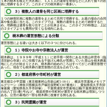
１本の樹木を植えた大区画に、１人１人の遺骨を骨壺などに入れて個々の区
画に埋葬するタイプ。このタイプの樹木葬が一番多い。
３）複数人の遺骨を同じ区画に埋葬する
１つの納骨区画に複数の遺骨をまとめて共同で埋葬する。お墓の場合の合同
墓や集合墓に当たる。このタイプでは、複数の遺骨をまとめて納骨するた
め、埋葬後は遺骨を取り出すことが出来ません。このタイプの特徴は、上記
の２タイプよりも費用が安くなる傾向にある。
樹木葬の運営形態による分類
運営形態による違いは大きく以下の３つに分けられる。
１）寺院やお寺や宗教法人が運営
樹木葬は、１９９９年（平成１１）に岩手県一関市にある大慈山祥雲寺（臨
済宗妙心寺派）のご住職である千坂げん峰氏が荒廃していた里山を樹木葬墓
地にしたのが始まりとされ、樹木葬の始めのころはすべてがこの運営形態で
あった。現在でも樹木葬の運営形態の主流を占めている。
２）都道府県や市町村が運営
東京都立小平霊園（東京都東村山市萩山町1-16-1）、横浜市営墓地メモリア
ルグリーン（神奈川県横浜市戸塚区俣野町1367番地1）、愛知県長久手市卯
塚墓園（愛知県長久手市卯塚）、千葉県浦安市営墓地公園(千葉県浦安市日
の出八丁目1番1号)など、都道府県や市町村が運営する樹木葬は増加しつつ
ある。公営の墓地の一部を樹木葬に改修する例もある。
３）民間霊園が運営