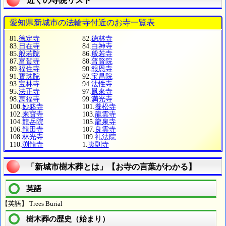
近くの寺院リスト
愛知県新城市の法輪寺付近のお寺一覧表
81.
徳定寺
82.
徳林寺
83.
日在寺
84.
白神寺
85.
般若院
86.
般若寺
87.
富賀寺
88.
普賢院
89.
福住寺
90.
報恩寺
91.
寳珠院
92.
宝昌院
93.
宝林寺
94.
法性寺
95.
法正寺
97.
鳳來寺
98.
萬福寺
99.
満光寺
100.
妙躰寺
101.
養松寺
102.
来寶寺
103.
龍雲寺
104.
龍岳院
105.
龍泉寺
106.
龍田寺
107.
良雲寺
108.
林光寺
109.
礼法院
110.
渕龍寺
1.
夷則寺
「新城市樹木葬とは」【お寺の言葉がわかる】
英語
【英語】 Trees Burial
樹木葬の歴史（始まり）